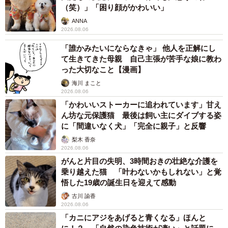
（笑）」「困り顔がかわいい」
たひとつ新しいメニューが増える。
ANNA
2026.08.06
もっとも、これは将来へ向けた第一歩。倉田さんは「現
「誰かみたいにならなきゃ」 他人を正解にし
在はまだ夢物語ですが、コロナ禍で元気のない新宿の街を
て生きてきた母親 自己主張が苦手な娘に教わ
盛り上げるべく、ゆくゆくは新宿の地でコーヒーを栽培
った大切なこと【漫画】
し、新宿で焙煎し、地産地消の美味しいコーヒーをご提供
海川 まこと
できればと考えております」と意気込んだ。
2026.08.06
「かわいいストーカーに追われています」甘え
ん坊な元保護猫 最後は飼い主にダイブする姿
に「間違いなく犬」「完全に親子」と反響
梨木 香奈
2026.08.06
がんと片目の失明、3時間おきの壮絶な介護を
乗り越えた猫 「叶わないかもしれない」と覚
悟した19歳の誕生日を迎えて感動
古川 諭香
2026.08.06
「カニにアジをあげると青くなる」ほんと