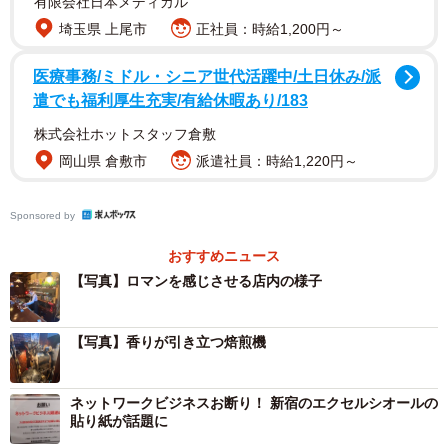
有限会社日本メディカル
埼玉県 上尾市
正社員：時給1,200円～
医療事務/ミドル・シニア世代活躍中/土日休み/派
遣でも福利厚生充実/有給休暇あり/183
2/7
株式会社ホットスタッフ倉敷
新宿・思い出横丁の入り口に店を構える「但馬屋珈琲店」本店
岡山県 倉敷市
派遣社員：時給1,220円～
Sponsored by
おすすめニュース
【写真】ロマンを感じさせる店内の様子
【写真】香りが引き立つ焙煎機
ネットワークビジネスお断り！ 新宿のエクセルシオールの
貼り紙が話題に