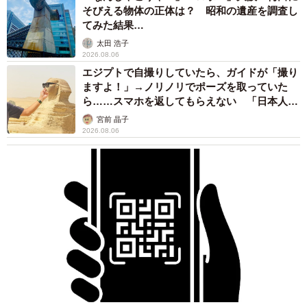
そびえる物体の正体は？ 昭和の遺産を調査し
てみた結果…
太田 浩子
2026.08.06
エジプトで自撮りしていたら、ガイドが「撮り
ますよ！」→ノリノリでポーズを取っていた
ら……スマホを返してもらえない 「日本人は
カモ代表かも」「私は6時間で3万円払った」
宮前 晶子
2026.08.06