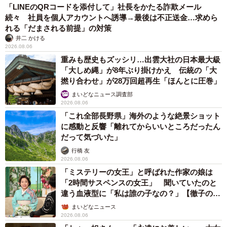
「LINEのQRコードを添付して」社長をかたる詐欺メール
続々 社員を個人アカウントへ誘導→最後は不正送金…求めら
れる「だまされる前提」の対策
井二 かける
2026.08.06
重みも歴史もズッシリ…出雲大社の日本最大級
「大しめ縄」が8年ぶり掛けかえ 伝統の「大
撚り合わせ」が28万回超再生「ほんとに圧巻」
まいどなニュース調査部
2026.08.06
「これ全部長野県」海外のような絶景ショット
に感動と反響「離れてからいいところだったん
だって気づいた」
行橋 友
2026.08.06
「ミステリーの女王」と呼ばれた作家の娘は
「2時間サスペンスの女王」 聞いていたのと
違う血液型に「私は誰の子なの？」【徹子の部
屋】
まいどなニュース
2026.08.06