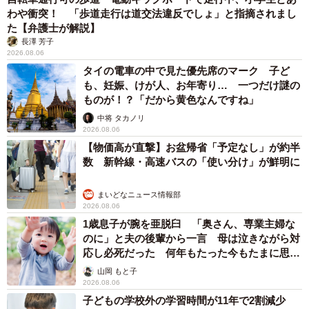
わや衝突！ 「歩道走行は道交法違反でしょ」と指摘されまし
た【弁護士が解説】
長澤 芳子
2026.08.06
タイの電車の中で見た優先席のマーク 子ど
も、妊娠、けが人、お年寄り… 一つだけ謎の
ものが！？「だから黄色なんですね」
中将 タカノリ
2026.08.06
【物価高が直撃】お盆帰省「予定なし」が約半
7/7
数 新幹線・高速バスの「使い分け」が鮮明に
棚には彩り豊かなコーヒーカップが並んでいる
まいどなニュース情報部
2026.08.06
1歳息子が腕を亜脱臼 「奥さん、専業主婦な
のに」と夫の後輩から一言 母は泣きながら対
応し必死だった 何年もたった今もたまに思い
出し…
山岡 もと子
2026.08.06
子どもの学校外の学習時間が11年で2割減少