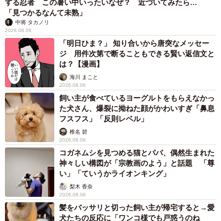
する忍者 この暑い中いったいなぜ？ 近づいてみたら…
「見つかるなんて未熟」
中将 タカノリ
2026.08.06
「明日ひま？」 知り合いから唐突なメッセー
ジ 用件次第で断ることもできる賢い返信文と
は？【漫画】
海川 まこと
2026.08.06
飼い主が食べているヨーグルトをもらえなかっ
5/7
た犬さん、爆裂に拗ねた顔がかわいすぎ「鼻息
フスフス」「反則レベル」
店内にある焙煎機、香りが引き立ちます
椎名 碧
2026.08.06
但馬屋珈琲店といえば、深煎りのスモーキーなブレンド
コガネムシを見つめる猫とパパ、偶然生まれた
コーヒーが店の顔というイメージだけにこれはまた新しい
神々しい構図が「宗教画のよう」と話題 「尊
い」「ていうかライオンキング」
感覚ではないだろうか。「にっぽんプレミアム」と銘打た
梨木 香奈
れたこの岡山県産のコーヒーは、一杯1800円で5月12日か
2026.08.06
ら数量限定で販売開始予定だ。世界一高価とも言われるコ
髪をバッサリと切った飼い主が帰宅すると→愛
ピルアックなどの珍しいコーヒーもそろえている同店にま
犬たちの反応に「ワンコ様でも戸惑うのね