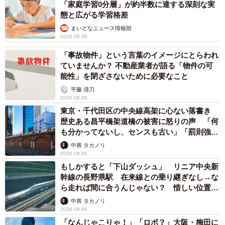
「家庭学習0分層」が約半数に達する深刻な実
態と広がる学習格差
まいどなニュース情報部
2026.08.06
「事故物件」という言葉のイメージにとらわれ
ていませんか？ 不動産業者が語る「物件の可
能性」を閉ざさないために必要なこと
平藤 清刀
2026.08.06
東京・千代田区の中央線高架に心ない落書き
歴史ある昌平橋架道橋の被害に怒りの声 「何
も分かってないし、センスも古い」「罰則強化
して」
中将 タカノリ
2026.08.06
もしかすると「下山ダッシュ」 リニア中央新
幹線の長野県駅 在来線との乗り継ぎなし→な
ら走れば間に合うんじゃない？ 惜しい位置関
係が反響
中将 タカノリ
2026.08.06
「なんじゃこりゃ！」「ロボ？」大阪・梅田に