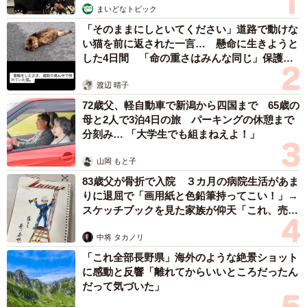
まいどなトピック
「そのままにしといてください」道路で動けな
い猫を前に返された一言… 懸命に生きようと
した4日間 「命の重さはみんな同じ」保護団
体代表の訴え
渡辺 晴子
72歳父、軽自動車で新潟から四国まで 65歳の
母と2人で3泊4日の旅 パーキングの休憩まで
分刻み… 「大学生でも組まねえよ！」
山岡 もと子
4/7
83歳父が骨折で入院 ３カ月の病院生活があま
りに退屈で「画用紙と色鉛筆持ってこい！」→
コーヒー豆、左から脱穀前、脱穀後、焙煎後
スケッチブックを見た家族が仰天「これ、売れ
ますよ…」
実際にその生豆を見せてもらうと、豆は黄色っぽく豆菓
中将 タカノリ
子のような感じ。「これはまだ殻がついた状態です。殻を
「これ全部長野県」海外のような絶景ショット
に感動と反響「離れてからいいところだったん
脱穀したもの、そして焙煎したものがこちらになりま
だって気づいた」
す」。倉田さんにそう言われ、出された豆をじっくりなが