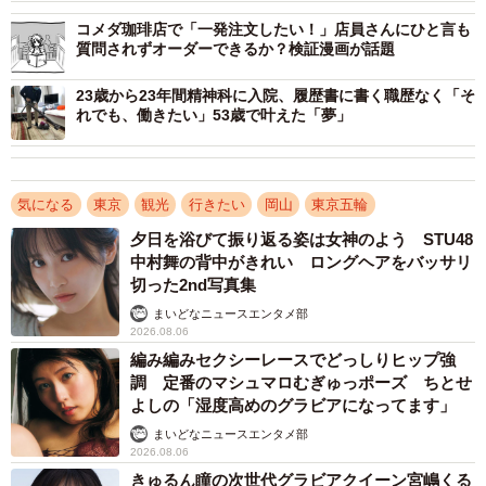
コメダ珈琲店で「一発注文したい！」店員さんにひと言も
3/7
質問されずオーダーできるか？検証漫画が話題
ロマンを感じさせる店内
23歳から23年間精神科に入院、履歴書に書く職歴なく「そ
れでも、働きたい」53歳で叶えた「夢」
そんな中、新たな農業技術を使い、国内で、しかも大都
会の新宿でコーヒーを栽培し、地産地消を目指したいと夢
見ているのが「但馬屋珈琲店」だ。開業は東京オリンピッ
気になる
東京
観光
行きたい
岡山
東京五輪
クが開催された1964年。新宿西口「思い出横丁」に純喫茶
夕日を浴びて振り返る姿は女神のよう STU48
を構えた。以来57年、いまでは新宿に4店舗、吉祥寺に1店
中村舞の背中がきれい ロングヘアをバッサリ
切った2nd写真集
舗の喫茶店を展開している老舗中の老舗である。
まいどなニュースエンタメ部
2026.08.06
そんな「但馬屋珈琲店」が、この12日から新メニューに
編み編みセクシーレースでどっしりヒップ強
追加するのが「凍結解凍覚醒法」によって栽培された豆を
調 定番のマシュマロむぎゅっポーズ ちとせ
よしの「湿度高めのグラビアになってます」
使ったコーヒーだ。「凍結解凍覚醒法」とは種子をマイナ
まいどなニュースエンタメ部
ス60度まで徐々に冷却し、氷河期の凍結・解凍現象を人工
2026.08.06
的に再現することにより、植物が本来持つ速い成長速度と
きゅるん瞳の次世代グラビアクイーン宮嶋くる