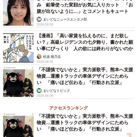
耐寒性を引き出す農業技術とのこと。この技術により、バ
み 鉛筆使った変顔がお気に入りカット 「お
腹が出ないように…」とコメントもキュート
ナナなどの多くの熱帯地域の作物が温帯地域でも栽培可能
まいどなニュースエンタメ部
になったという。
2026.08.06
【漫画】「高い家賃を払えるのに、まだ欲し
今回、ラインナップに加わった新メニューは、この栽培
い？」高級レジデンスの七夕飾り、書かれた願
法を応用してつくられた無農薬の国産コーヒー。さらに、
い事にびっくり 人の欲には終わりがないのか
この栽培法で栽培されると甘みや旨さが凝縮されるという
松波 穂乃圭
メリットがあるそうで、常務取締役の倉田光敏さんはこう
2026.08.06
「不謹慎でないかと」実力派歌手、熊本へ支援
話す。
物資…運搬トラックの車体デザインにためら
い 「痛いほど伝わる」「行動され立派」
「この栽培法を用いて岡山県で無農薬コーヒーを生産し
まいどなトピック
ていることを知り、感銘を受けたのが始まり。岡山県まで
2026.08.06
日帰りでお伺いし、その場でコーヒー生豆を購入させてい
アクセスランキング
ただきました」
「不謹慎でないかと」実力派歌手、熊本へ支援
物資…運搬トラックの車体デザインにためら
い 「痛いほど伝わる」「行動され立派」