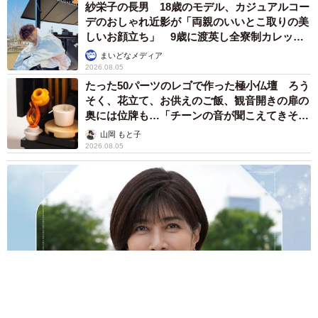
紗栄子の長男 18歳のモデル、カジュアルコー
デのおしゃれ近影が「両親のいいとこ取りの美
しいお顔立ち」 9歳に渡英し全寮制カレッジ
で学ぶ
まいどなメディア
2026.08.05
たった50パーツのレゴで作った極小仏壇 ろう
そく、花立て、お供えのご飯、観音開きの扉の
奥には位牌も…「チーンの音が聞こえてきそ
う」
山岡 もと子
2026.08.05