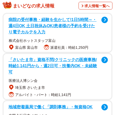
コーヒー豆の原産地といえば、ブラジルなどの南米やエ
まいどなの求人情報
求人情報一覧へ
チオピアなどのアフリカを思い浮かべる方も多いだろう。
コーヒーの木は寒さに弱く、栽培するには平均気温が20度
病院の受付事務・経験を生かして!1日5時間～・
前後が必要。そのため、日本では栽培に向かず、ほぼすべ
週4日OK 土日祝休みOK/患者様の予約を受けた
り電子カルテを入力
てを輸入に頼っているのが現状だ。
株式会社ホットスタッフ富山
富山県 富山市
派遣社員：時給1,250円
「さいたま市」資格不問/クリニックの医療事務/
時給1,141円から・週2日可・扶養内OK・未経験
可
医療法人博シン会
埼玉県 さいたま市
アルバイト・パート：時給1,141円
地域密着薬局で働く「調剤事務」・無資格OK