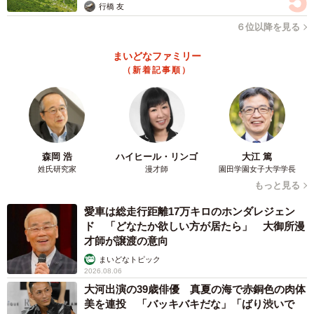
めたが、ふだんよく見るコーヒー豆と変わらない。味はど
行橋 友
う違うのだろうか？
６位以降を見る
まいどなファミリー
「まずは、飲んでみて下さい」と倉田さん。ドリップし
（新着記事順）
てもらう間に店内を見渡すと年季の入った木造の内装や大
正ロマンを感じさせる調度品や小物の数々。新宿駅前とは
思えないゆったりとした時間が流れている。ここ本店があ
るのは新宿駅前にある「思い出横丁」というレトロ感漂う
森岡 浩
ハイヒール・リンゴ
大江 篤
飲み屋街の入り口。ふだんは昼から酔客で賑わうエリアで
姓氏研究家
漫才師
園田学園女子大学学長
あるが、コロナ禍でほとんどの店が休業しており、横丁全
もっと見る
体ががらんとしていて、もの寂しい。
愛車は総走行距離17万キロのホンダレジェン
ド 「どなたか欲しい方が居たら」 大御所漫
「どうぞ」。その声にふと我に返る。お待ちかねのコー
才師が譲渡の意向
ヒーだ。但馬屋珈琲店の楽しみといえばコーヒーカップで
まいどなトピック
ある。高級カップがそろえられており、客の雰囲気に合わ
2026.08.06
大河出演の39歳俳優 真夏の海で赤銅色の肉体
せてカップをチョイスしてくれるという。さてさて私のイ
美を連投 「バッキバキだな」「ばり渋いで
メージは？写真を見て頂きたい。おそらく貴族の雰囲気を