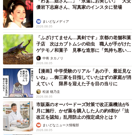
「わぁ…姐さん…」「永遠にお美しい」 大女
優岩下志麻さん、写真家のインスタに登場
まいどなメディア
2026.08.05
「ふざけてません…真剣です」京都の老舗和菓
子店 次はカブトムシの幼虫 職人が手がけた
ゲテモノ和菓子 見事な造形に「気持ち悪いく
らいリアル」
中将 タカノリ
2026.08.05
【漫画】中学受験のリアル「あの子、最近見な
いね」…御三家を目指していたはずの家庭が消
えていく 限界を迎えた子を目の当りに
松波 穂乃圭
2026.08.05
市販薬のオーバードーズ対策で改正薬機法が5
月に施行、かぜ薬を購入した人の約6割が「法
改正を認知」乱用防止の指定成分とは？
まいどなニュース情報部
2026.08.05