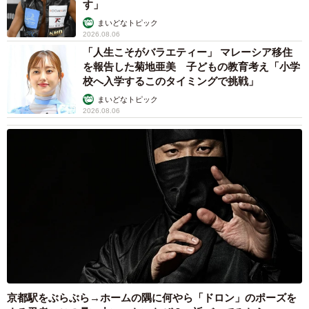
す」
感じ取ってくれたのだろう(たぶん、前々前世あたり)。
まいどなトピック
2026.08.06
「人生こそがバラエティー」 マレーシア移住
カップの中を見ると、かなり薄い色をしている。まるで
を報告した菊地亜美 子どもの教育考え「小学
紅茶のようだ。香りはスッキリしている。しっかりとコー
校へ入学するこのタイミングで挑戦」
ヒーの香りを感じさせながらも、透き通った爽やかな香り
まいどなトピック
だ。ひと口飲んでみると、香りのイメージと重なる。爽や
2026.08.06
かな飲み口にサラッとした甘みを感じ、酸味は主張し過ぎ
ず、雑味がなく、実に飲みやすいバランス抜群の逸品だ。
京都駅をぶらぶら→ホームの隅に何やら「ドロン」のポーズを