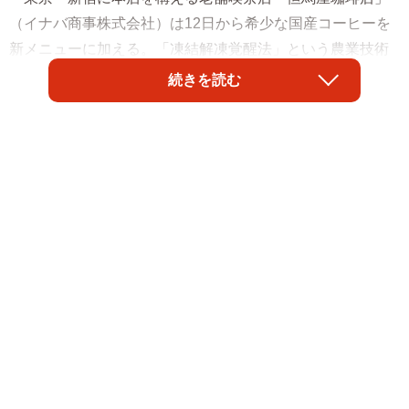
（イナバ商事株式会社）は12日から希少な国産コーヒーを
新メニューに加える。「凍結解凍覚醒法」という農業技術
でつくられた岡山県産コーヒー「にっぽんプレミアム」
続きを読む
（1800円）がそれ。近い将来は大都会で育った「新宿産」
のコーヒーを目指すと言う。