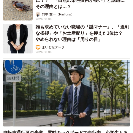
に！？ 「自然の染色技術が凄い」と話題に
その理由とは…？
竹中 友一（RinToris）
2026.08.06
6/7
誰も求めていない職場の「謎マナー」、「過剰
コーヒーゼリーのぜんざい、スイーツや軽食も充実している
な挨拶」や「お土産配り」を抑えた1位は？
やめられない理由は「周りの目」
新宿という土地柄、なかなか栽培する場所を見つけるの
まいどなデータ
2026.08.06
は大変だという。この壮大なプランを実現するため、力を
貸してくれる地元の協力者が現れることを願ってやまな
い。新宿栽培、新宿焙煎、そんな幻のコーヒーをいつか味
わってみたいものだ。
◆「但馬屋珈琲店」公式HP
https://tajimaya-
coffeeten.com
自転車通行可の歩道 電動キックボードで走行中、小学生とあ