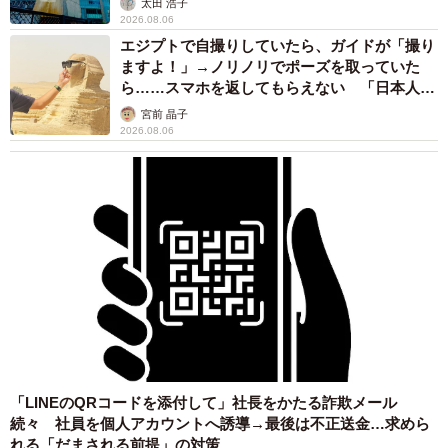
太田 浩子
2026.08.06
エジプトで自撮りしていたら、ガイドが「撮り
ますよ！」→ノリノリでポーズを取っていた
ら……スマホを返してもらえない 「日本人は
カモ代表かも」「私は6時間で3万円払った」
宮前 晶子
2026.08.06
「LINEのQRコードを添付して」社長をかたる詐欺メール
続々 社員を個人アカウントへ誘導→最後は不正送金…求めら
れる「だまされる前提」の対策