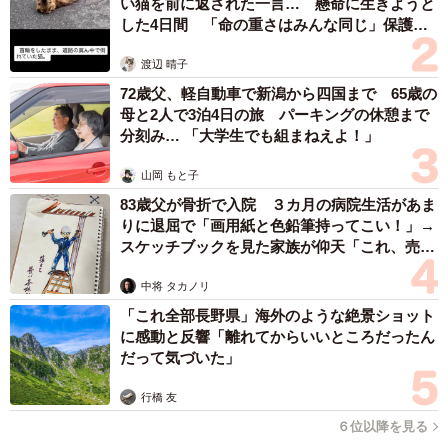
い猫を前に返された一言… 懸命に生きようと
した4日間 「命の重さはみんな同じ」保護団
体代表の訴え
渡辺 晴子
72歳父、軽自動車で新潟から四国まで 65歳の
母と2人で3泊4日の旅 パーキングの休憩まで
分刻み… 「大学生でも組まねえよ！」
山岡 もと子
83歳父が骨折で入院 ３カ月の病院生活があま
りに退屈で「画用紙と色鉛筆持ってこい！」→
スケッチブックを見た家族が仰天「これ、売れ
ますよ…」
中将 タカノリ
「これ全部長野県」海外のような絶景ショット
に感動と反響「離れてからいいところだったん
だって気づいた」
行橋 友
６位以降を見る