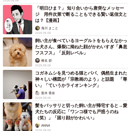
2026.08.06
「明日ひま？」 知り合いから唐突なメッセー
ジ 用件次第で断ることもできる賢い返信文と
は？【漫画】
海川 まこと
2026.08.06
飼い主が食べているヨーグルトをもらえなかっ
た犬さん、爆裂に拗ねた顔がかわいすぎ「鼻息
フスフス」「反則レベル」
椎名 碧
2026.08.06
コガネムシを見つめる猫とパパ、偶然生まれた
神々しい構図が「宗教画のよう」と話題 「尊
い」「ていうかライオンキング」
梨木 香奈
2026.08.06
髪をバッサリと切った飼い主が帰宅すると→愛
犬たちの反応に「ワンコ様でも戸惑うのね
（笑）」「困り顔がかわいい」
ANNA
2026.08.06