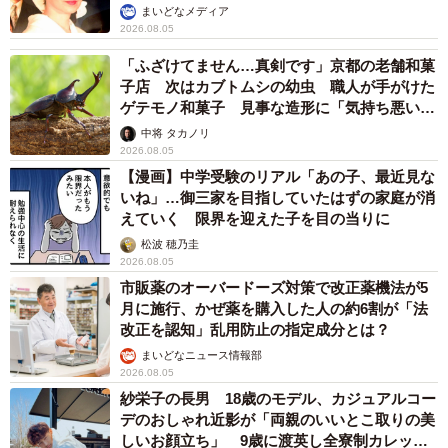
まいどなメディア
2026.08.05
「ふざけてません…真剣です」京都の老舗和菓
子店 次はカブトムシの幼虫 職人が手がけた
ゲテモノ和菓子 見事な造形に「気持ち悪いく
らいリアル」
中将 タカノリ
2026.08.05
【漫画】中学受験のリアル「あの子、最近見な
いね」…御三家を目指していたはずの家庭が消
えていく 限界を迎えた子を目の当りに
松波 穂乃圭
2026.08.05
市販薬のオーバードーズ対策で改正薬機法が5
月に施行、かぜ薬を購入した人の約6割が「法
改正を認知」乱用防止の指定成分とは？
まいどなニュース情報部
2026.08.05
紗栄子の長男 18歳のモデル、カジュアルコー
デのおしゃれ近影が「両親のいいとこ取りの美
しいお顔立ち」 9歳に渡英し全寮制カレッジ