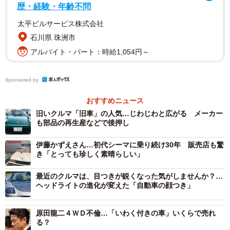
歴・経験・年齢不問
は会員になる必要がありますが、入会時にカード発行料が
太平ビルサービス株式会社
1650円、月額基本料金は880円(ただしこれは利用料金に使
石川県 珠洲市
うことができるので、一時間以上利用すれば実質0円)と、
アルバイト・パート：時給1,054円～
かなり敷居が低くなっています。
Sponsored by
クルマを保有する維持費と比べて圧倒的にリーズナブル
なので、登場以来十年あまりで大きく成長してきました。
おすすめニュース
2020年3月現在、その会員数は200万人です。特にクルマそ
旧いクルマ「旧車」の人気…じわじわと広がる メーカー
も部品の再生産などで後押し
のものに対する思い入れがなく、あくまで生活の道具とし
て考えるユーザーには非常に合理的なサービスですね。
伊藤かずえさん…初代シーマに乗り続け30年 販売店も驚
き「とっても珍しく素晴らしい」
コロナ渦で一時的に伸び悩む
最近のクルマは、目つきが鋭くなった気がしませんか？…
ヘッドライトの進化が変えた「自動車の顔つき」
しかしこの急成長を続けていたカーシェアリングです
が、2020年3月から4月にかけて急ブレーキがかかりまし
原田龍二４ＷＤ不倫…「いわく付きの車」いくらで売れ
た。最大手のタイムズカーシェアは、2020年2-4月の決算
る？
で、初の営業赤字を発表しました。これは新型コロナウイ