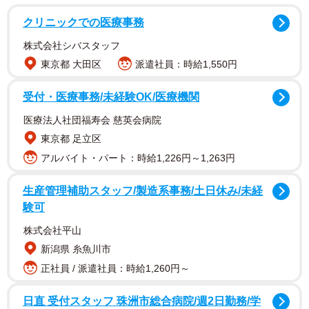
都会では土地や物価が高くて駐車場などの維持費が高く
クリニックでの医療事務
つくこと、そしてそもそも公共交通機関が充実していてク
株式会社シバスタッフ
ルマがなくても困らないことなどが理由でしょう。
東京都 大田区
派遣社員：時給1,550円
しかしクルマに利用価値がないというわけでもなく、た
受付・医療事務/未経験OK/医療機関
とえば荷物が多い場合、ドアtoドアで移動できる便利さ、
医療法人社団福寿会 慈英会病院
公共交通機関が動いていない時間帯の移動などでクルマが
東京都 足立区
欲しい状況というのはあるわけです。そこで生まれたサー
アルバイト・パート：時給1,226円～1,263円
ビスが「カーシェア」です。
生産管理補助スタッフ/製造系事務/土日休み/未経
カーシェアとはどういうもの？
験可
株式会社平山
文字通り、一台のクルマを複数の人でシェアするという
新潟県 糸魚川市
ことです。従来のレンタカーと比べると「短い時間」、
正社員 / 派遣社員：時給1,260円～
「安い料金」で「手軽に」使える、というメリットがあり
ます。一例を挙げると、カーシェアリング大手のタイムズ
日直 受付スタッフ 珠洲市総合病院/週2日勤務/学
では15分220円で利用できるようになっています。利用に