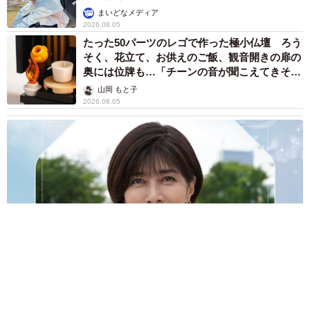
で学ぶ
まいどなメディア
2026.08.05
たった50パーツのレゴで作った極小仏壇 ろう
そく、花立て、お供えのご飯、観音開きの扉の
奥には位牌も…「チーンの音が聞こえてきそ
う」
山岡 もと子
2026.08.05
透明感が半端ない！ 「50歳には見えない」「永遠に綺麗」な
内田有紀 ショートヘア＆半袖白シャツの最強夏コーデ