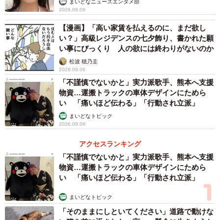
まいどなニュースエンタメ部
2026.08.06
と考えられます。またこれは特に最近言われるようになっ
たことですが、新型コロナウイルスの感染は飛沫によるも
【漫画】「高い家賃を払えるのに、まだ欲し
い？」高級レジデンスの七夕飾り、書かれた願
のが多く接触感染は比較的少ない、というデータもありま
い事にびっくり 人の欲には終わりがないのか
す。
松波 穂乃圭
2026.08.06
これらの追い風を受けて、5月以降はまた順調に会員数、
「不謹慎でないかと」実力派歌手、熊本へ支援
物資…運搬トラックの車体デザインにためら
利用とも伸びているようです。特に4月以降に新しく会員に
い 「痛いほど伝わる」「行動され立派」
なった人の動機は「公共交通機関を使いたくないから」が5
まいどなトピック
人に1人、というデータもあります。
2026.08.06
アクセスランキング
ウィズコロナの時代の、人の移動のあり方。そのひとつ
「不謹慎でないかと」実力派歌手、熊本へ支援
の形として、カーシェアは今後さらに伸びていくのではな
物資…運搬トラックの車体デザインにためら
いでしょうか。
い 「痛いほど伝わる」「行動され立派」
まいどなトピック
「そのままにしといてください」道路で動けな