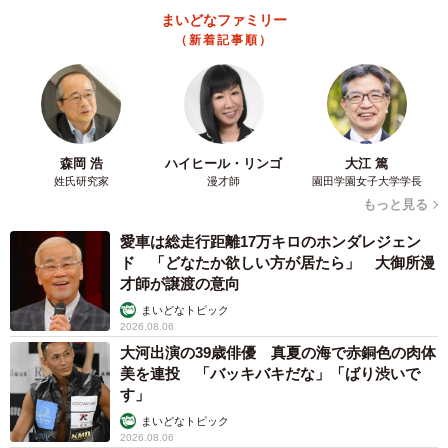
まいどなファミリー
（新着記事順）
森岡 浩
ハイヒール・リンゴ
大江 篤
姓氏研究家
漫才師
園田学園女子大学学長
もっと見る
愛車は総走行距離17万キロのホンダレジェン
ド 「どなたか欲しい方が居たら」 大御所漫
才師が譲渡の意向
まいどなトピック
2026.08.06
大河出演の39歳俳優 真夏の海で赤銅色の肉体
美を連投 「バッキバキだな」「ばり渋いで
す」
まいどなトピック
2026.08.06