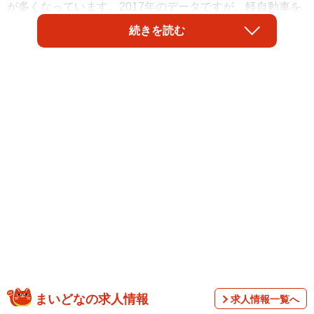
が多くなっています。2017年のデータですが、軽自動車を
含めたクルマの保有率が、東京都では一人当たり0.23台、
続きを読む
つまりクルマを持っている人は四人に一人弱という低い値
になっています。前回の国勢調査では、東京の一世帯当た
りの人数は平均で約二人ですから、クルマを持っている世
帯は半分よりもやや少ないということですね。
まいどなの求人情報
求人情報一覧へ