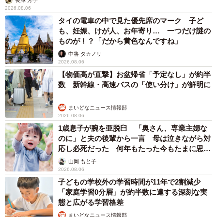
2026.08.06
タイの電車の中で見た優先席のマーク 子ど
も、妊娠、けが人、お年寄り… 一つだけ謎の
ものが！？「だから黄色なんですね」
中将 タカノリ
2026.08.06
【物価高が直撃】お盆帰省「予定なし」が約半
数 新幹線・高速バスの「使い分け」が鮮明に
まいどなニュース情報部
2026.08.06
1歳息子が腕を亜脱臼 「奥さん、専業主婦な
のに」と夫の後輩から一言 母は泣きながら対
応し必死だった 何年もたった今もたまに思い
出し…
山岡 もと子
2026.08.06
子どもの学校外の学習時間が11年で2割減少
「家庭学習0分層」が約半数に達する深刻な実
態と広がる学習格差
まいどなニュース情報部