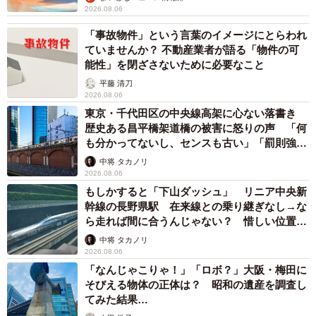
2026.08.06
「事故物件」という言葉のイメージにとらわれ
ていませんか？ 不動産業者が語る「物件の可
能性」を閉ざさないために必要なこと
平藤 清刀
2026.08.06
東京・千代田区の中央線高架に心ない落書き
歴史ある昌平橋架道橋の被害に怒りの声 「何
も分かってないし、センスも古い」「罰則強化
して」
中将 タカノリ
2026.08.06
もしかすると「下山ダッシュ」 リニア中央新
幹線の長野県駅 在来線との乗り継ぎなし→な
ら走れば間に合うんじゃない？ 惜しい位置関
係が反響
中将 タカノリ
2026.08.06
「なんじゃこりゃ！」「ロボ？」大阪・梅田に
そびえる物体の正体は？ 昭和の遺産を調査し
てみた結果…