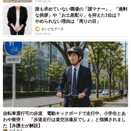
2026.08.06
誰も求めていない職場の「謎マナー」、「過剰
な挨拶」や「お土産配り」を抑えた1位は？
やめられない理由は「周りの目」
まいどなデータ
2026.08.06
自転車通行可の歩道 電動キックボードで走行中、小学生とあ
わや衝突！ 「歩道走行は道交法違反でしょ」と指摘されまし
た【弁護士が解説】
長澤 芳子