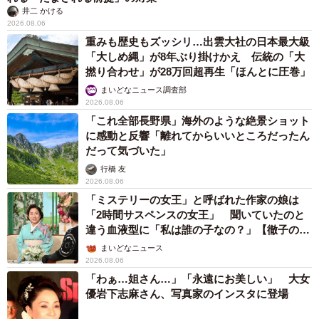
井二 かける
2026.08.06
重みも歴史もズッシリ…出雲大社の日本最大級
「大しめ縄」が8年ぶり掛けかえ 伝統の「大
撚り合わせ」が28万回超再生「ほんとに圧巻」
まいどなニュース調査部
2026.08.06
「これ全部長野県」海外のような絶景ショット
に感動と反響「離れてからいいところだったん
だって気づいた」
行橋 友
2026.08.06
「ミステリーの女王」と呼ばれた作家の娘は
「2時間サスペンスの女王」 聞いていたのと
違う血液型に「私は誰の子なの？」【徹子の部
屋】
まいどなニュース
2026.08.06
「わぁ…姐さん…」「永遠にお美しい」 大女
優岩下志麻さん、写真家のインスタに登場