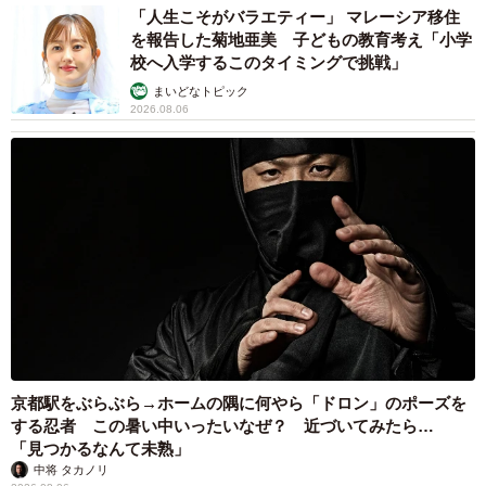
「人生こそがバラエティー」 マレーシア移住
を報告した菊地亜美 子どもの教育考え「小学
校へ入学するこのタイミングで挑戦」
まいどなトピック
2026.08.06
京都駅をぶらぶら→ホームの隅に何やら「ドロン」のポーズを
する忍者 この暑い中いったいなぜ？ 近づいてみたら…
「見つかるなんて未熟」
中将 タカノリ