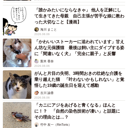
「誰かみたいにならなきゃ」 他人を正解にし
て生きてきた母親 自己主張が苦手な娘に教わ
った大切なこと【漫画】
海川 まこと
2026.08.06
「かわいいストーカーに追われています」甘え
ん坊な元保護猫 最後は飼い主にダイブする姿
に「間違いなく犬」「完全に親子」と反響
梨木 香奈
2026.08.06
がんと片目の失明、3時間おきの壮絶な介護を
乗り越えた猫 「叶わないかもしれない」と覚
悟した19歳の誕生日を迎えて感動
古川 諭香
2026.08.06
「カニにアジをあげると青くなる」ほんと
に！？ 「自然の染色技術が凄い」と話題に
その理由とは…？
竹中 友一（RinToris）