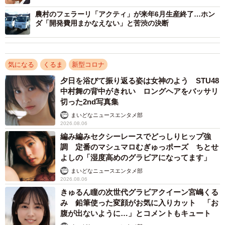
ルスの影響で、誰とも知れない人とクルマを共有するリス
農村のフェラーリ「アクティ」が来年6月生産終了…ホン
ダ「開発費用まかなえない」と苦渋の決断
ク、営業形態上クルマの除菌が徹底しにくいことなどが影
響したのではないかとみられます。さらに、外出制限でそ
もそも人が移動しなくなったことなどもあって、利用率が
気になる
くるま
新型コロナ
激減したのです。
夕日を浴びて振り返る姿は女神のよう STU48
中村舞の背中がきれい ロングヘアをバッサリ
5月以降、また利用が伸び始めた
切った2nd写真集
ただ、その後の様子を見るとこの減少は一時的なものだ
まいどなニュースエンタメ部
2026.08.06
ったようです。緊急事態宣言が解除され、またGOTOトラ
編み編みセクシーレースでどっしりヒップ強
ベル事業が開始されるなどもあって、人の移動が自由にな
調 定番のマシュマロむぎゅっポーズ ちとせ
り、さらにテレワーク以外の人の通勤の移動が徐々に戻り
よしの「湿度高めのグラビアになってます」
はじめると、今度は公共交通機関の利用を避けたい人たち
まいどなニュースエンタメ部
2026.08.06
にカーシェアが注目されはじめたのです。
きゅるん瞳の次世代グラビアクイーン宮嶋くる
み 鉛筆使った変顔がお気に入りカット 「お
言うまでもなくクルマはプライベートな空間を確保でき
腹が出ないように…」とコメントもキュート
ますので、電車やバスなどと比べて感染のリスクが少ない