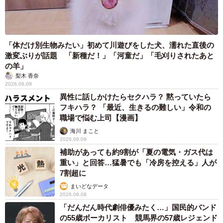
「体だけ別生物みたい」初めて川遊びをした犬、濡れた直後の
激変ぶりが話題 「新種だ！」「河童だ」「毛刈りされたあと
の羊」
梨木 香奈
2026.08.09
異性に話しかけたらセクハラ？ 黙っていたら
フキハラ？ 「最近、生きるの難しい」令和の
職場で悩む上司【漫画】
海川 まこと
2026.08.09
補助があっても約9割が「夏の電気・ガス代は
重い」と回答…猛暑でも「冷房を控える」人が
7割超に
まいどなデータ
2026.08.08
「だんだん時代劇俳優みたく…」国民的バンド
の55歳ボーカリスト 競馬界の57歳レジェンド