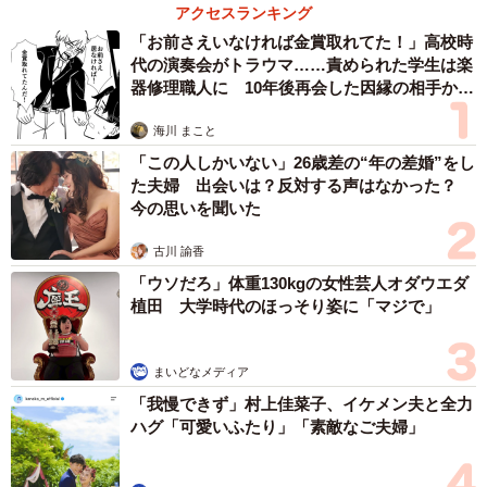
アクセスランキング
「お前さえいなければ金賞取れてた！」高校時
車のボンネットに写る、アレンジメントのお花の秘密も
代の演奏会がトラウマ……責められた学生は楽
教えてもらいました。伊藤さん来店の前日、整備を担当す
器修理職人に 10年後再会した因縁の相手から
思わぬ申し出【漫画】
る工場長が「明日でちょうど30年になりますよ」と気付い
海川 まこと
たそう。そこで急きょ、スタッフ間で相談。「サプライズ
「この人しかいない」26歳差の“年の差婚”をし
で驚かせましょう！」という工場長の粋な提案でお花の準
た夫婦 出会いは？反対する声はなかった？
備をしたそうです。
今の思いを聞いた
古川 諭香
車のプロも驚く伊藤さんのシーマ愛。伊藤さんは綴りま
「ウソだろ」体重130kgの女性芸人オダウエダ
す。「まだまだ乗りますよー」。
植田 大学時代のほっそり姿に「マジで」
まいどなメディア
「我慢できず」村上佳菜子、イケメン夫と全力
ハグ「可愛いふたり」「素敵なご夫婦」