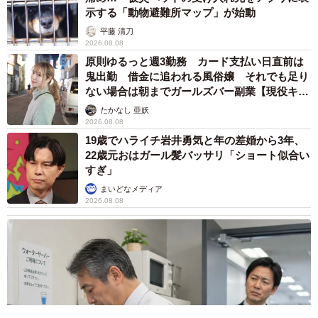
示する「動物避難所マップ」が始動
平藤 清刀
2026.08.08
原則ゆるっと週3勤務 カード支払い日直前は
鬼出勤 借金に追われる風俗嬢 それでも足り
ない場合は朝までガールズバー副業【現役キャ
ストに取材】
たかなし 亜妖
2026.08.08
19歳でハライチ岩井勇気と年の差婚から3年、
22歳元おはガール髪バッサリ「ショート似合い
すぎ」
まいどなメディア
2026.08.08