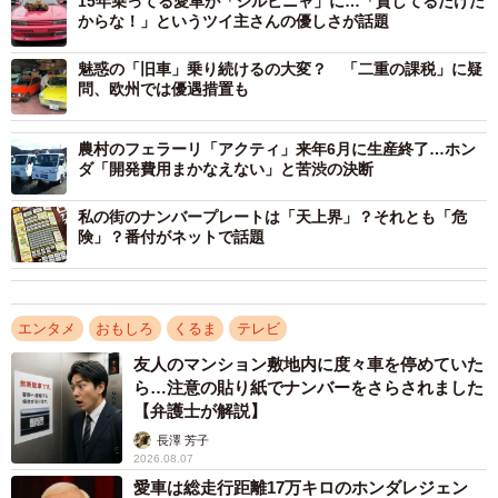
15年乗ってる愛車が「シルビニャ」に…「貸してるだけだ
からな！」というツイ主さんの優しさが話題
伊藤さん「近所の買い物に」
伊藤さんは普段からオフィシャルブログ「Kazue Diary」
魅惑の「旧車」乗り続けるの大変？ 「二重の課税」に疑
問、欧州では優遇措置も
やツイッターに愛車の話題を投稿します。
農村のフェラーリ「アクティ」来年6月に生産終了…ホン
「間も無く265000Km走行 まだ調子良く走ってます
ダ「開発費用まかなえない」と苦渋の決断
よ 近所の買い物にしか使ってないけど…平成2年から乗っ
私の街のナンバープレートは「天上界」？それとも「危
てます。日産セドリックシーマ」（5月18日）。
険」？番付がネットで話題
「平成2年から乗り続けている、日産y31セドリックシー
マ 265055キロ走行 近所の買い物でしか使わないので走
エンタメ
おもしろ
くるま
テレビ
行距離はなかなか伸びませんが、快調に走ってます」（6月
友人のマンション敷地内に度々車を停めていた
17日）。
ら…注意の貼り紙でナンバーをさらされました
【弁護士が解説】
ツイッターではファンからの質問にも回答。塗装をし直
長澤 芳子
したのかという質問には、「セルフです。父と一緒に傷の
2026.08.07
愛車は総走行距離17万キロのホンダレジェン
部分を塗り直しました」と回答。部品については、「エア