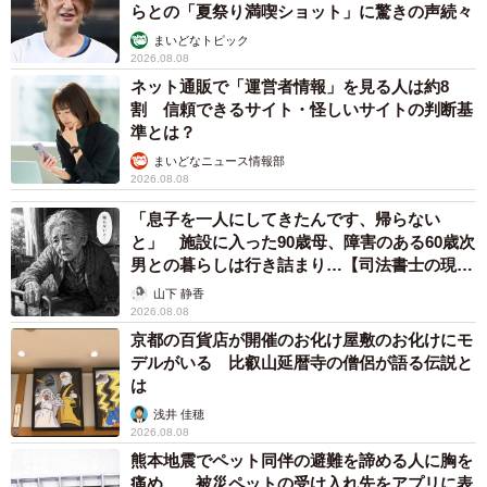
らとの「夏祭り満喫ショット」に驚きの声続々
まいどなトピック
2026.08.08
ネット通販で「運営者情報」を見る人は約8
割 信頼できるサイト・怪しいサイトの判断基
準とは？
まいどなニュース情報部
2026.08.08
「息子を一人にしてきたんです、帰らない
と」 施設に入った90歳母、障害のある60歳次
男との暮らしは行き詰まり…【司法書士の現場
から】
山下 静香
2026.08.08
京都の百貨店が開催のお化け屋敷のお化けにモ
デルがいる 比叡山延暦寺の僧侶が語る伝説と
は
浅井 佳穂
2026.08.08
熊本地震でペット同伴の避難を諦める人に胸を
痛め… 被災ペットの受け入れ先をアプリに表