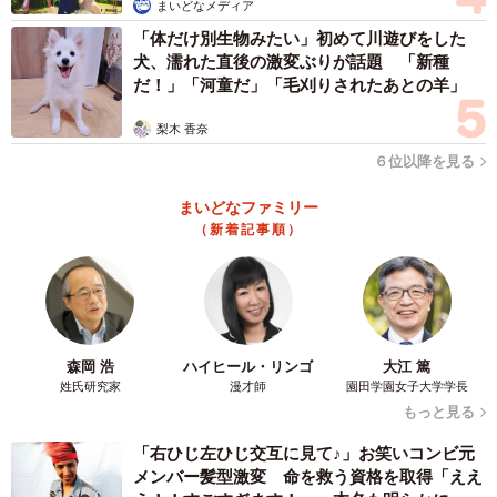
まいどなメディア
「体だけ別生物みたい」初めて川遊びをした
犬、濡れた直後の激変ぶりが話題 「新種
だ！」「河童だ」「毛刈りされたあとの羊」
梨木 香奈
６位以降を見る
まいどなファミリー
（新着記事順）
3/3
伊藤かずえさん「まだまだ乗りますよー」（ホリプロ提供）
森岡 浩
ハイヒール・リンゴ
大江 篤
◆
伊藤かずえ
1966年12月7日、神奈川県生まれ。1978
姓氏研究家
漫才師
園田学園女子大学学長
もっと見る
年デビュー。1991年、映画「ハネムーンは無人島」初主
演。過去の代表作は、ドラマ「ナースのお仕事」シリー
「右ひじ左ひじ交互に見て♪」お笑いコンビ元
メンバー髪型激変 命を救う資格を取得「ええ
ズ、「聞かせてよ愛の言葉を」、スーパー戦隊シリーズ