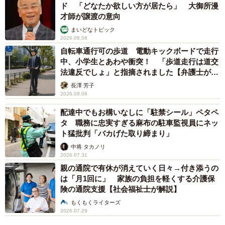
ド 「どなたか欲しい方が居たら」 大御所漫
サスも二度ほど交換しました。パワーウィンドウは一度も
才師が譲渡の意向
壊れてないです」「日本車は優秀ですよ…外車に乗ったこ
まいどなトピック
とないけど…多分日本の気候に合っているのもあると思い
2026.08.06
自転車通行可の歩道 電動キックボードで走行
ます」等、マニアックなやりとりを交わします。
中、小学生とあわや衝突！ 「歩道走行は道交
法違反でしょ」と指摘されました【弁護士が解
販売店からのサプライズ
説】
長澤 芳子
2026.08.06
伊藤さん側から教えてもらった販売店に話を聞くと、
「30年乗り続けているのはとっても珍しいこと。素晴らし
配達中でもお構いなしに「駐禁シール」ペタペ
タ 職務に忠実すぎる麻布の駐車監視員にネッ
いことです。いかにやさしく扱っているかわかります。乗
ト猛批判「バカげた取り締まり」
り続けながらの30年はすばらしいです」と伊藤さんの車の
中将 タカノリ
扱いを大絶賛。
2026.07.31
親の通院で有休が消えていく日々→付き添うの
は「月1回に」 家族の負担を軽くする介護保
通常、新車は10年を超えると保証や部品調達の難しさか
険の通院支援【社会福祉士が解説】
ら乗り換える人がほとんどだそう。伊藤さんのように初代
もくもくライターズ
シーマを30年乗り続けている人は「本当に少ない、ほとん
2026.07.29
どいらっしゃらないです」（販売店）。