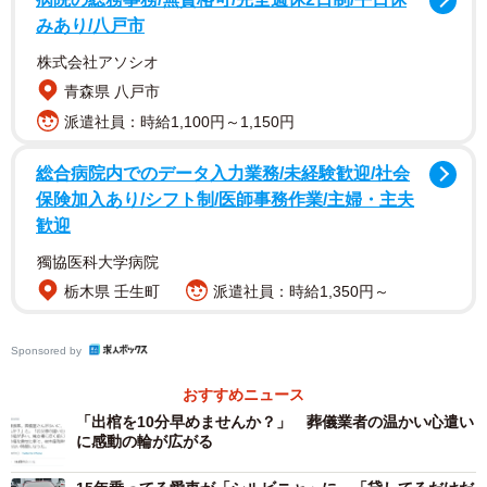
みあり/八戸市
2/3
株式会社アソシオ
伊藤かずえさんがツイッターに投稿した写真「シーマに乗り始めて今月
青森県 八戸市
で30年」（伊藤かずえさん提供）
派遣社員：時給1,100円～1,150円
愛車は初代シーマ
総合病院内でのデータ入力業務/未経験歓迎/社会
伊藤さんの愛車は日産の初代シーマ。1988年に販売開始
保険加入あり/シフト制/医師事務作業/主婦・主夫
し、ファンの間では「y31」と呼ばれる車種です。当時は、
歓迎
「シーマ現象」という流行語も生まれるほどの人気ぶりで
獨協医科大学病院
した。
栃木県 壬生町
派遣社員：時給1,350円～
伊藤さんが乗り始めたのは、発売から2年後の1990年か
Sponsored by
ら。1990年といえば、映画「彼女が水着に着がえたら」に
おすすめニュース
出演した年です。翌年以降「もう誰も愛さない」「ホテ
「出棺を10分早めませんか？」 葬儀業者の温かい心遣い
ル」「愛するということ」と人気ドラマに立て続けに出
に感動の輪が広がる
演、存在感を放ちます。