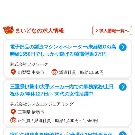
伊藤さんの投稿は、数日で52000の「いいね」を集め、
まいどなの求人情報
求人情報一覧へ
リツイート数は9600を超える大反響。コメントも580件を
超え、今も拡散は続いています。
電子部品の製造マシンオペレーター/未経験OK/高
時給1550円でしっかり稼げる/寮費補助3万円
株式会社フジワーク
山梨県 中央市
派遣社員：時給1,550円
三重県伊勢市/大手メーカー内での事務業務/土日
祝休み/年休127日/～30代の女性活躍中
株式会社シスムエンジニアリング
三重県 伊勢市
正社員 / 派遣社員：時給1,400円～1,550円
病院の総務事務/無資格可/完全週休2日制/平日休