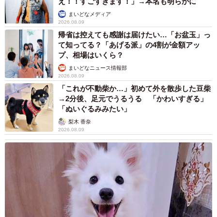
え！！すごすぎます！」→本名も明らかに
「獣拳戦隊 ゲキレンジャー」、「隣の家族は青く見える」
まいどなメディア
など。
2026.08.09
帰省は控えても感謝は届けたい…「お盆玉」っ
て知ってる？「あげる派」の4割が金額アッ
プ、相場はいくら？
まいどなニュース情報部
2026.08.09
「これが不動柴か…」初めて外を散歩した豆柴
→2分後、足元でうるうる 「かわいすぎる」
「ぬいぐるみみたい」
梨木 香奈
2026.08.09