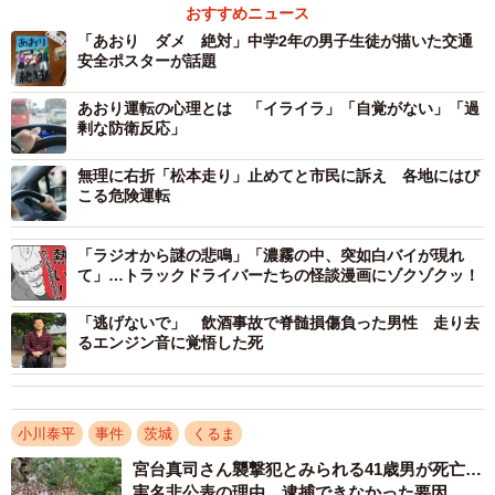
起訴された事件は、妨害運転罪ができる前の事件であるか
おすすめニュース
ら、当然ながら適用されない」と説明した。同事件を契機
「あおり ダメ 絶対」中学2年の男子生徒が描いた交通
安全ポスターが話題
に生まれた新たな罰則が、皮肉にも当の被告には適用され
ないという結果になった。
あおり運転の心理とは 「イライラ」「自覚がない」「過
剰な防衛反応」
無理に右折「松本走り」止めてと市民に訴え 各地にはび
こる危険運転
「ラジオから謎の悲鳴」「濃霧の中、突如白バイが現れ
て」…トラックドライバーたちの怪談漫画にゾクゾクッ！
「逃げないで」 飲酒事故で脊髄損傷負った男性 走り去
るエンジン音に覚悟した死
小川泰平
事件
茨城
くるま
宮台真司さん襲撃犯とみられる41歳男が死亡…
実名非公表の理由、逮捕できなかった要因