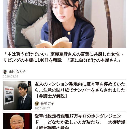
「本は買うだけでいい」京極夏彦さんの言葉に共感した女性→
リビングの本棚に140冊を積読 「家に自分だけの本屋さん」
山岡 もと子
2026.08.07
友人のマンション敷地内に度々車を停めていた
ら…注意の貼り紙でナンバーをさらされました
【弁護士が解説】
長澤 芳子
2026.08.07
愛車は総走行距離17万キロのホンダレジェン
ド 「どなたか欲しい方が居たら」 大御所漫
才師が譲渡の意向