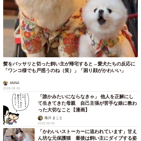
髪をバッサリと切った飼い主が帰宅すると→愛犬たちの反応に
「ワンコ様でも戸惑うのね（笑）」「困り顔がかわいい」
ANNA
2026.08.06
「誰かみたいにならなきゃ」 他人を正解にし
て生きてきた母親 自己主張が苦手な娘に教わ
った大切なこと【漫画】
海川 まこと
2026.08.06
「かわいいストーカーに追われています」甘え
ん坊な元保護猫 最後は飼い主にダイブする姿