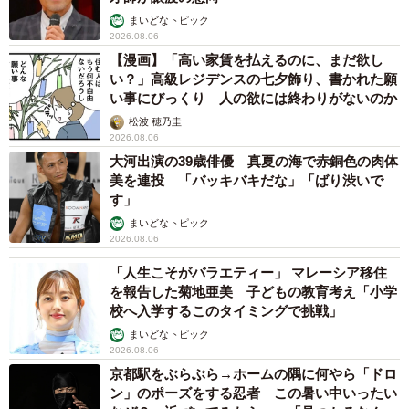
まいどなトピック
2026.08.06
【漫画】「高い家賃を払えるのに、まだ欲し
い？」高級レジデンスの七夕飾り、書かれた願
い事にびっくり 人の欲には終わりがないのか
松波 穂乃圭
2026.08.06
大河出演の39歳俳優 真夏の海で赤銅色の肉体
美を連投 「バッキバキだな」「ばり渋いで
す」
まいどなトピック
2026.08.06
「人生こそがバラエティー」 マレーシア移住
を報告した菊地亜美 子どもの教育考え「小学
校へ入学するこのタイミングで挑戦」
まいどなトピック
2026.08.06
京都駅をぶらぶら→ホームの隅に何やら「ドロ
ン」のポーズをする忍者 この暑い中いったい