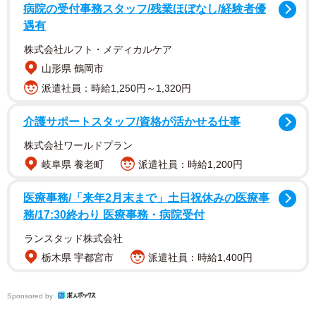
病院の受付事務スタッフ/残業ほぼなし/経験者優
遇有
この事件はメディアで流れた映像によってその悪質さが
拡散し、道路交通法に「あおり運転（妨害運転）罪」が新
株式会社ルフト・メディカルケア
設される契機の1つとなった。だが、世論に反して、判決に
山形県 鶴岡市
は執行猶予が付いた。
派遣社員：時給1,250円～1,320円
介護サポートスタッフ/資格が活かせる仕事
裁判長は起訴された3件のあおり行為について「運転を妨
害されたと感じ、やり返そうという動機は自己中心的で身
株式会社ワールドプラン
勝手」としたが、実刑にした場合、同種事案と比べて量刑
岐阜県 養老町
派遣社員：時給1,200円
が重くなることなどを考慮した上で「事件の背景に性格の
医療事務/「来年2月末まで」土日祝休みの医療事
偏りがある。社会性を身につけさせるための指導が必要」
務/17:30終わり 医療事務・病院受付
として、「保護観察付き」の執行猶予判決にした理由を述
ランスタッド株式会社
べた。
栃木県 宇都宮市
派遣社員：時給1,400円
小川氏は「今後、同様の犯罪の抑止力として検察側は実
Sponsored by
刑が妥当と考えた上での求刑であったと思う、だが、今回