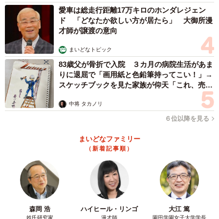
愛車は総走行距離17万キロのホンダレジェン
ド 「どなたか欲しい方が居たら」 大御所漫
才師が譲渡の意向
まいどなトピック
83歳父が骨折で入院 ３カ月の病院生活があま
りに退屈で「画用紙と色鉛筆持ってこい！」→
スケッチブックを見た家族が仰天「これ、売れ
ますよ…」
中将 タカノリ
６位以降を見る
まいどなファミリー
（新着記事順）
森岡 浩
ハイヒール・リンゴ
大江 篤
姓氏研究家
漫才師
園田学園女子大学学長