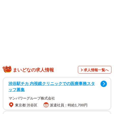
宮崎被告と被害者たちとの間で何があったのか。小川氏
は「被害者の1人とは既に賠償金90万円を支払ったという話
がある。さらに別の被害者とも示談、もしくは和解が成立
したか、示談金を払う約束ができた等が考えられる。その
上で、被害者感情を汲んだ判決が出たことが考えられる」
と推測した。
まいどなの求人情報
求人情報一覧へ
渋谷駅チカ 内視鏡クリニックでの医療事務スタ
ッフ募集
マンパワーグループ株式会社
東京都 渋谷区
派遣社員：時給1,700円