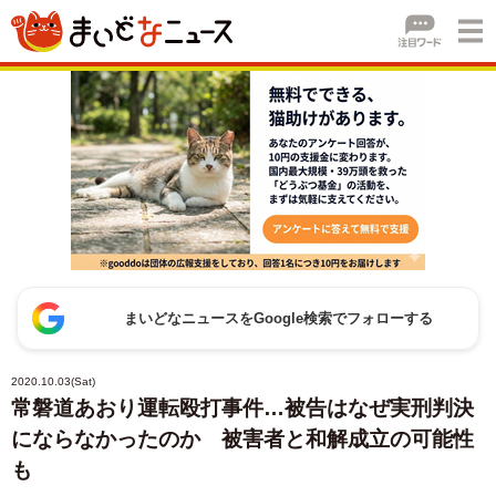
まいどなニュースをGoogle検索でフォローする
2020.10.03(Sat)
常磐道あおり運転殴打事件…被告はなぜ実刑判決
にならなかったのか 被害者と和解成立の可能性
も