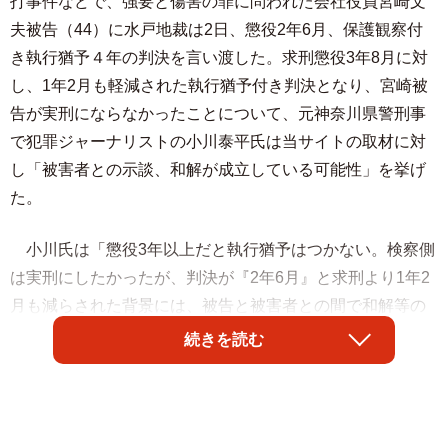
打事件などで、強要と傷害の罪に問われた会社役員宮崎文
夫被告（44）に水戸地裁は2日、懲役2年6月、保護観察付
き執行猶予４年の判決を言い渡した。求刑懲役3年8月に対
し、1年2月も軽減された執行猶予付き判決となり、宮崎被
告が実刑にならなかったことについて、元神奈川県警刑事
で犯罪ジャーナリストの小川泰平氏は当サイトの取材に対
し「被害者との示談、和解が成立している可能性」を挙げ
た。
小川氏は「懲役3年以上だと執行猶予はつかない。検察側
は実刑にしたかったが、判決が『2年6月』と求刑より1年2
月も減らされた背景には、被告と被害者との間で和解等の
動きがあることを意識したと考えられる。いくら、本人が
続きを読む
事実を認めて反省しているからといっても、それだけでは
求刑がこれだけ判決から減らされることはない」と指摘し
た。