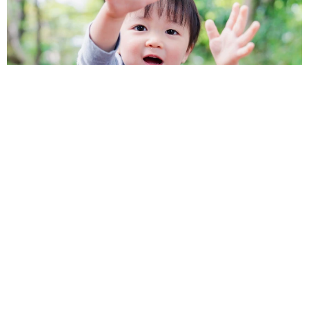
1歳息子が腕を亜脱臼 「奥さん、専業主婦なのに」と夫の後輩
から一言 母は泣きながら対応し必死だった 何年もたった今
もたまに思い出し…
山岡 もと子
2026.08.06
子どもの学校外の学習時間が11年で2割減少
「家庭学習0分層」が約半数に達する深刻な実
態と広がる学習格差
まいどなニュース情報部
2026.08.06
「事故物件」という言葉のイメージにとらわれ