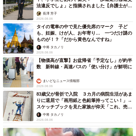
法違反でしょ」と指摘されました【弁護士が解
説】
長澤 芳子
2026.08.06
タイの電車の中で見た優先席のマーク 子ど
も、妊娠、けが人、お年寄り… 一つだけ謎の
ものが！？「だから黄色なんですね」
中将 タカノリ
2026.08.06
【物価高が直撃】お盆帰省「予定なし」が約半
数 新幹線・高速バスの「使い分け」が鮮明に
まいどなニュース情報部
2026.08.06
83歳父が骨折で入院 ３カ月の病院生活があま
りに退屈で「画用紙と色鉛筆持ってこい！」→
スケッチブックを見た家族が仰天「これ、売れ
ますよ…」
中将 タカノリ
2026.08.06