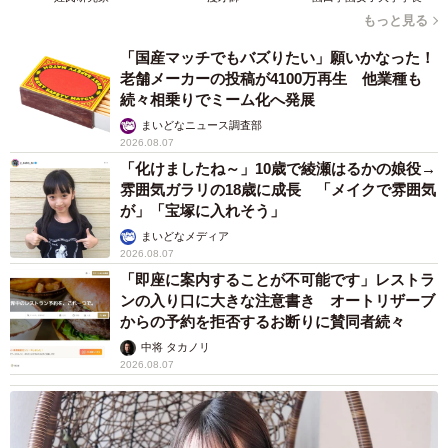
もっと見る
「国産マッチでもバズりたい」願いかなった！
老舗メーカーの投稿が4100万再生 他業種も
続々相乗りでミーム化へ発展
まいどなニュース調査部
2026.08.07
「化けましたね～」10歳で綾瀬はるかの娘役→
雰囲気ガラリの18歳に成長 「メイクで雰囲気
が」「宝塚に入れそう」
まいどなメディア
2026.08.07
「即座に案内することが不可能です」レストラ
ンの入り口に大きな注意書き オートリザーブ
からの予約を拒否するお断りに賛同者続々
中将 タカノリ
2026.08.07