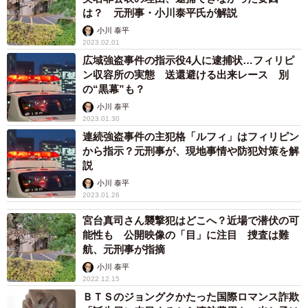
は？ 元刑事・小川泰平氏が解説
小川 泰平
2023.02.01
広域強盗事件の指示役4人に逮捕状…フィリピ
ン収容所の実態 送還避ける出来レース 別
の“黒幕”も？
小川 泰平
2023.01.30
連続強盗事件の主犯格「ルフィ」はフィリピン
から指示？元刑事が、現地事情や防犯対策を解
説
小川 泰平
2023.01.26
宮台真司さん襲撃犯はどこへ？近場で潜伏の可
能性も 公開映像の「目」に注目 捜査は難
航、元刑事が指摘
小川 泰平
2022.12.15
ＢＴＳのジョングクかたった国際ロマンス詐欺