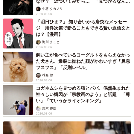
なぜ？ 近づいてみたら… 「見つかるなんて
未熟」
中将 タカノリ
2026.08.06
「明日ひま？」 知り合いから唐突なメッセー
ジ 用件次第で断ることもできる賢い返信文と
は？【漫画】
海川 まこと
2026.08.06
飼い主が食べているヨーグルトをもらえなかっ
た犬さん、爆裂に拗ねた顔がかわいすぎ「鼻息
フスフス」「反則レベル」
椎名 碧
2026.08.06
コガネムシを見つめる猫とパパ、偶然生まれた
神々しい構図が「宗教画のよう」と話題 「尊
い」「ていうかライオンキング」
梨木 香奈
2026.08.06