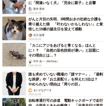
に「間違いなく犬」「完全に親子」と反響
梨木 香奈
2026.08.06
がんと片目の失明、3時間おきの壮絶な介護を
乗り越えた猫 「叶わないかもしれない」と覚
悟した19歳の誕生日を迎えて感動
古川 諭香
2026.08.06
「カニにアジをあげると青くなる」ほんと
に！？ 「自然の染色技術が凄い」と話題に
その理由とは…？
竹中 友一（RinToris）
2026.08.06
誰も求めていない職場の「謎マナー」、「過剰
な挨拶」や「お土産配り」を抑えた1位は？
やめられない理由は「周りの目」
まいどなデータ
2026.08.06
自転車通行可の歩道 電動キックボードで走行
中、小学生とあわや衝突！ 「歩道走行は道交