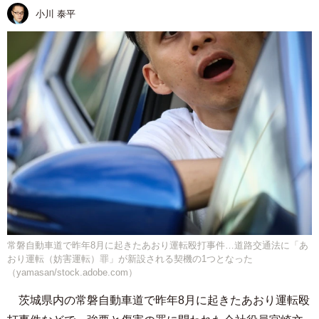
小川 泰平
常磐自動車道で昨年8月に起きたあおり運転殴打事件…道路交通法に「あ
おり運転（妨害運転）罪」が新設される契機の1つとなった
（yamasan/stock.adobe.com）
茨城県内の常磐自動車道で昨年8月に起きたあおり運転殴