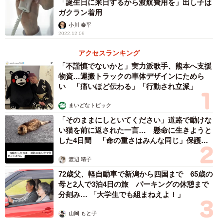
「誕生日に来日するから渡航費用を」出し子は
ガクラン着用
小川 泰平
2022.12.09
アクセスランキング
「不謹慎でないかと」実力派歌手、熊本へ支援
物資…運搬トラックの車体デザインにためら
い 「痛いほど伝わる」「行動され立派」
まいどなトピック
「そのままにしといてください」道路で動けな
い猫を前に返された一言… 懸命に生きようと
した4日間 「命の重さはみんな同じ」保護団
体代表の訴え
渡辺 晴子
72歳父、軽自動車で新潟から四国まで 65歳の
母と2人で3泊4日の旅 パーキングの休憩まで
分刻み… 「大学生でも組まねえよ！」
山岡 もと子