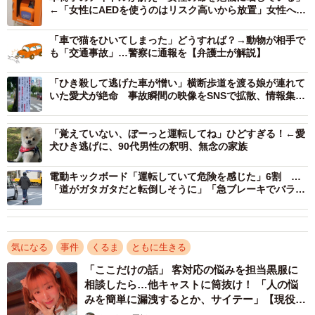
←「女性にAEDを使うのはリスク高いから放置」女性への
AEDめぐるSNS上の議論に…
「車で猫をひいてしまった」どうすれば？→動物が相手で
も「交通事故」…警察に通報を【弁護士が解説】
「ひき殺して逃げた車が憎い」横断歩道を渡る娘が連れて
いた愛犬が絶命 事故瞬間の映像をSNSで拡散、情報集ま
る
「覚えていない、ぼーっと運転してね」ひどすぎる！←愛
犬ひき逃げに、90代男性の釈明、無念の家族
2/4
電動キックボード「運転していて危険を感じた」6割 …
事故直後の長谷さんの胸部レントゲン写真。胸椎５～７番目が骨折して
「道がガタガタだと転倒しそうに」「急ブレーキでバラン
いる（提供写真）
スが保てない」
気になる
事件
くるま
ともに生きる
「ここだけの話」 客対応の悩みを担当黒服に
相談したら…他キャストに筒抜け！ 「人の悩
みを簡単に漏洩するとか、サイテー」【現役キ
ャストに取材】