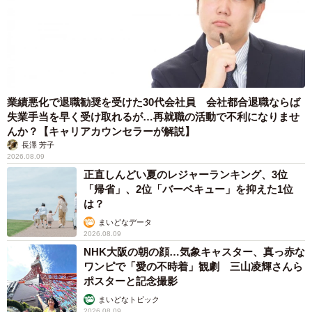
業績悪化で退職勧奨を受けた30代会社員 会社都合退職ならば
失業手当を早く受け取れるが…再就職の活動で不利になりませ
んか？【キャリアカウンセラーが解説】
長澤 芳子
2026.08.09
正直しんどい夏のレジャーランキング、3位
「帰省」、2位「バーベキュー」を抑えた1位
は？
まいどなデータ
2026.08.09
NHK大阪の朝の顔…気象キャスター、真っ赤な
ワンピで「愛の不時着」観劇 三山凌輝さんら
ポスターと記念撮影
まいどなトピック
2026.08.09