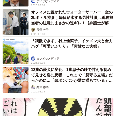
まいどなメディア
2026.08.08
オフィスに置かれたウォーターサーバー 空の
2Lボトル持参し毎日給水する男性社員→総務担
当者の注意にまさかの逆ギレ！【弁護士が解
説】
長澤 芳子
2026.08.08
「我慢できず」村上佳菜子、イケメン夫と全力
ハグ「可愛いふたり」「素敵なご夫婦」
まいどなメディア
2026.08.08
12歳の愛犬に変化 1歳息子の膝で甘える初め
て見せる姿に反響 これまで「見守る立場」だ
ったのに…「頭ポンポンが愛に満ちている」
「尊…」
梨木 香奈
2026.08.08