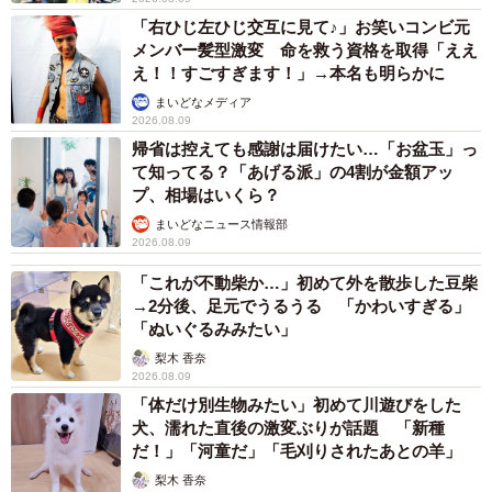
「右ひじ左ひじ交互に見て♪」お笑いコンビ元
メンバー髪型激変 命を救う資格を取得「ええ
え！！すごすぎます！」→本名も明らかに
まいどなメディア
2026.08.09
帰省は控えても感謝は届けたい…「お盆玉」っ
て知ってる？「あげる派」の4割が金額アッ
プ、相場はいくら？
まいどなニュース情報部
2026.08.09
「これが不動柴か…」初めて外を散歩した豆柴
→2分後、足元でうるうる 「かわいすぎる」
「ぬいぐるみみたい」
梨木 香奈
2026.08.09
「体だけ別生物みたい」初めて川遊びをした
犬、濡れた直後の激変ぶりが話題 「新種
だ！」「河童だ」「毛刈りされたあとの羊」
梨木 香奈