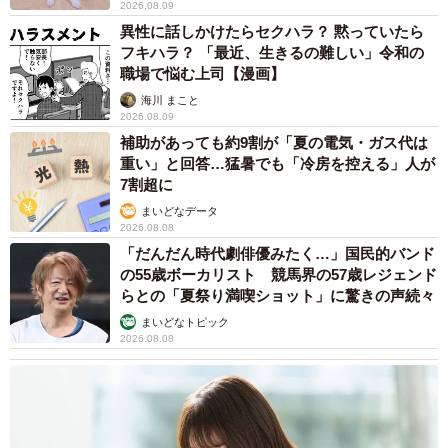
2026.08.09
異性に話しかけたらセクハラ？ 黙っていたら
フキハラ？ 「最近、生きるの難しい」令和の
職場で悩む上司【漫画】
海川 まこと
2026.08.09
補助があっても約9割が「夏の電気・ガス代は
重い」と回答…猛暑でも「冷房を控える」人が
7割超に
まいどなデータ
2026.08.08
「だんだん時代劇俳優みたく…」国民的バンド
の55歳ボーカリスト 競馬界の57歳レジェンド
らとの「夏祭り満喫ショット」に驚きの声続々
まいどなトピック
2026.08.08