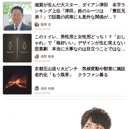
滋賀が生んだ大スター、ダイアン津田 名字ラ
ンキング上位「津田」姓のルーツは 「豊臣兄
弟！」で話題の武将にも意外な関係が…？
森岡 浩
2026.08.09
このトイレ、男性用と女性用どっち！？「おし
ゃれ」で「格好いい」デザインが生む笑えない
悲喜劇 本当に大事なのは目立つことではな
く…
高野 朋美
2026.08.09
京都五山送り火ピンチ 気候変動や獣害に施設
老朽化「もう限界」 クラファン募る
浅井 佳穂
2026.08.09