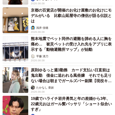
2026.08.08
京都の百貨店が開催のお化け屋敷のお化けにモ
デルがいる 比叡山延暦寺の僧侶が語る伝説と
は
浅井 佳穂
2026.08.08
熊本地震でペット同伴の避難を諦める人に胸を
痛め… 被災ペットの受け入れ先をアプリに表
示する「動物避難所マップ」が始動
平藤 清刀
2026.08.08
原則ゆるっと週3勤務 カード支払い日直前は
鬼出勤 借金に追われる風俗嬢 それでも足り
ない場合は朝までガールズバー副業【現役キャ
ストに取材】
たかなし 亜妖
2026.08.08
19歳でハライチ岩井勇気と年の差婚から3年、
22歳元おはガール髪バッサリ「ショート似合い
すぎ」