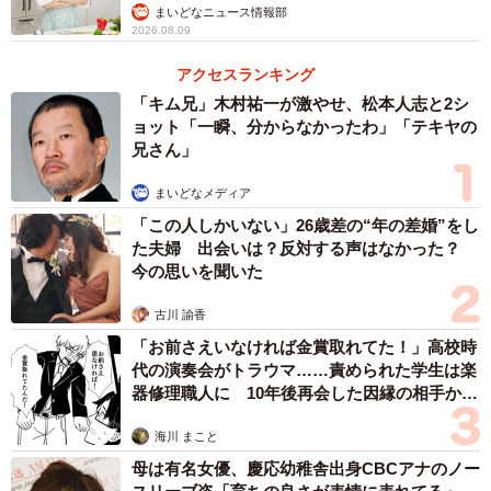
まいどなニュース情報部
排泄も自分の思うようにならない屈辱感。足が動いたよう
2026.08.09
に感じる「幻覚」を覚えては、現実を突きつけられた。
アクセスランキング
「キム兄」木村祐一が激やせ、松本人志と2シ
それでも、家族に迷惑を掛けたくないとリハビリに打ち
ョット「一瞬、分からなかったわ」「テキヤの
込み、現在は自立訓練センターで一人で暮らす。友人らは
兄さん」
今も一緒にバーベキューなどに誘ってくれ、車いすを担い
まいどなメディア
で車から降りてくれる。障害があっても自分らしく生き、
「この人しかいない」26歳差の“年の差婚”をし
社会に積極的に関わっている新しい仲間もできた。「助け
た夫婦 出会いは？反対する声はなかった？
てくれる人の方が圧倒的に多かったから、前向きになれ
今の思いを聞いた
た。いろんな人に助けてもらっていることに、本当に感謝
古川 諭香
している」と穏やかに話す。
「お前さえいなければ金賞取れてた！」高校時
代の演奏会がトラウマ……責められた学生は楽
器修理職人に 10年後再会した因縁の相手から
思わぬ申し出【漫画】
海川 まこと
母は有名女優、慶応幼稚舎出身CBCアナのノー