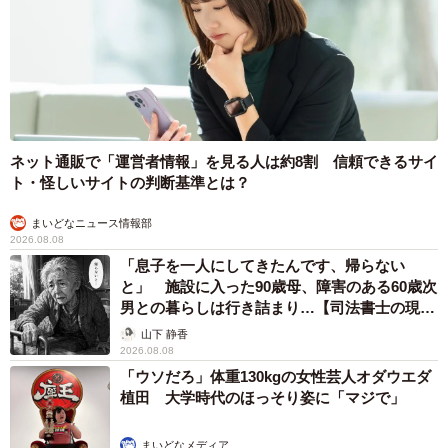
ネット通販で「運営者情報」を見る人は約8割 信頼できるサイ
ト・怪しいサイトの判断基準とは？
まいどなニュース情報部
2026.08.08
「息子を一人にしてきたんです、帰らない
と」 施設に入った90歳母、障害のある60歳次
男との暮らしは行き詰まり…【司法書士の現場
から】
山下 静香
2026.08.08
「ウソだろ」体重130kgの女性芸人オダウエダ
植田 大学時代のほっそり姿に「マジで」
まいどなメディア