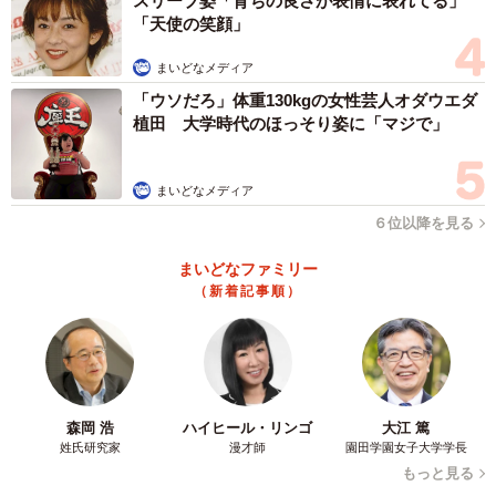
スリーブ姿「育ちの良さが表情に表れてる」
「天使の笑顔」
まいどなメディア
「ウソだろ」体重130kgの女性芸人オダウエダ
植田 大学時代のほっそり姿に「マジで」
まいどなメディア
６位以降を見る
まいどなファミリー
（新着記事順）
森岡 浩
ハイヒール・リンゴ
大江 篤
姓氏研究家
漫才師
園田学園女子大学学長
もっと見る