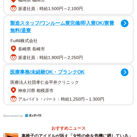
福岡県 福岡市
派遣社員：時給1,500円～2,100円
幸い、事故に気付いた近くの住民が１１９番をしてくれ
た。車の運転手は自宅に車を止め、現場に戻ってきたとい
製造スタッフ/ワンルーム寮完備/即入寮OK/寮費
う。４０代の男性で、酒を飲んでおり「怖くなった。何に
無料/退寮
当たったかは分からなかった」と話したというが、「酒気
Fulfill株式会社
帯び運転」の基準になる呼気１リットル中０・１５ミリグ
長崎県 長崎市
ラムのアルコール量は下回っており、過失運転致傷罪と道
派遣社員：時給1,800円～2,250円
路交通法違反（救護義務違反・事故不申告）で懲役１年６
カ月、執行猶予３年の判決が確定した。
医療事務/未経験OK・ブランクOK
医療法人社団孝仁会平井クリニック
神奈川県 相模原市
アルバイト・パート：時給1,250円～1,300円
Sponsored by
おすすめニュース
車椅子のアイドルが訴え「女性の命を危機に晒している」