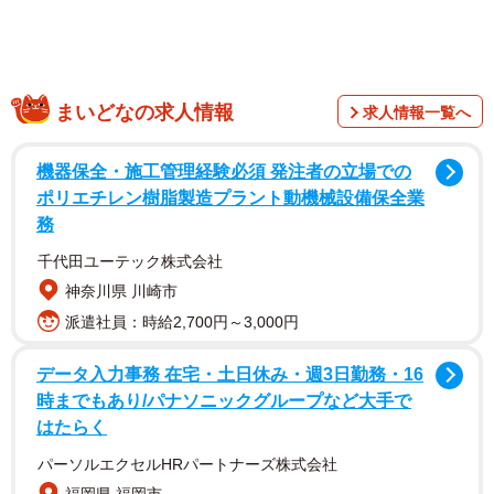
まいどなの求人情報
求人情報一覧へ
機器保全・施工管理経験必須 発注者の立場での
ポリエチレン樹脂製造プラント動機械設備保全業
務
千代田ユーテック株式会社
神奈川県 川崎市
長谷さんは２年前、買い物に行こうと自宅からバイクで
派遣社員：時給2,700円～3,000円
出かけ、車にはねられた。視界が戻ったとき手は震えてい
データ入力事務 在宅・土日休み・週3日勤務・16
たが、足の感覚が全くない。腰を触っても無機物を触るよ
時までもあり/パナソニックグループなど大手で
うに冷たくて固かった。肺も損傷しており、呼吸がだんだ
はたらく
ん苦しくなる中、走り去る車の姿に、声にならない声で
パーソルエクセルHRパートナーズ株式会社
「助けて…！」と絞り出した。