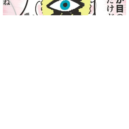
何かと人に舐められた黒髪時代 30代後半で金髪デビューした
ら…人生が激変！【漫画】
海川 まこと
2026.08.08
夫はマイファスHiro、義父母も義兄も超有名歌
手の28歳モデル兼俳優が第1子出産を報告「母
子ともに健康…日々、大切に過ごしたい」
まいどなトピック
2026.08.08
お盆明けは介護相談が3割増加 帰省時に確認
したい「離れて暮らす親の異変」チェックポイ
ントは？