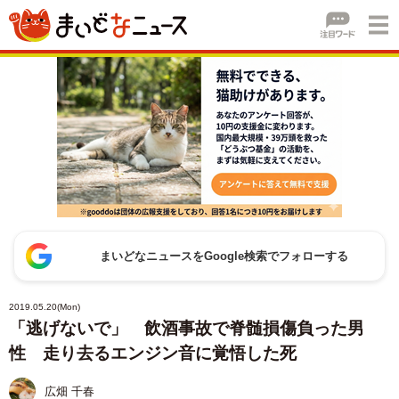
まいどなニュースをGoogle検索でフォローする
2019.05.20(Mon)
「逃げないで」 飲酒事故で脊髄損傷負った男
性 走り去るエンジン音に覚悟した死
広畑 千春