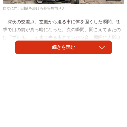
自立に向け訓練を続ける長谷悠司さん
深夜の交差点。左側から迫る車に体を固くした瞬間、衝
撃で目の前が真っ暗になった。次の瞬間、聞こえてきたの
は「ブルル…」と走り去る車のエンジン音。周囲に人影は
ない。「このまま死ぬのか」と絶望感が襲った。
続きを読む
相次ぐ痛ましい事故のたびに、飲酒運転や危険運転の厳
罰化が進む。それでも飲酒運転や危険運転はなくならず、
「怖くて逃げてしまった」という事案も後を絶たない。命
に関わるけがでなかったり、アルコール量が基準に満たな
かったりすれば、ニュースになることもめったにない。長
谷悠司さん（３８）はそんな事故被害者の一人だ。脊髄損
傷で車いす生活になり、ＳＮＳで体験をつづる今、ドライ
バーに向け「絶対に逃げないで」と訴える。