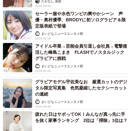
たかなし 亜妖
2026.08.09
セーラー服や水色ワンピの爽やかシーン 声
優・奥村優季、BRODYに初ソログラビア＆限
定版表紙で登場
まいどなニュースエンタメ部
2026.08.09
アイドル卒業→芸能会員引退し会社員→電撃復
活した峰島こまき FLASHでノスタルジック
グラビアに挑戦
まいどなニュースエンタメ部
2026.08.09
3/4
グラビアモデル宇佐美なお 厳選カットのデジ
タル限定写真集 色気凝縮したセクシーカット
ボルトで固定された背骨（提供写真）
の連続
まいどなニュースエンタメ部
一方、長谷さんは、搬送先の病院で緊急手術を受けた
2026.08.09
が、みぞおち付近から下の自由を失った。「手術の間はと
疲れた日はサボってOK！みんなが真っ先に手
にかく恐怖しかなかった。医者に『足は動きません』とあ
を抜く家事ランキング 2位は「掃除」1位は？
っさり言われて…。それからは地獄でしたね」。痛みに、