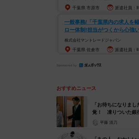
小川氏は「非常に荒っぽい手口で犯
千葉県 市原市
派遣社員：時給
口を見ると現場で焦って動いている
一般事務/「千葉県内の求人を
その上で、同氏は「振り込め詐欺へ
ロー体制!担当がつくから心強い
グループが考えたのが簡単にお金を
株式会社マントレードジャパン
って、先に情報を仕入れ、『この家
千葉県 佐倉市
派遣社員：時
口だけが違うということだと思いま
Sponsored by
さらに、小川氏は「素人の実行役は
際に手にする主犯格まで捜査がなか
おすすめニュース
聞いても本当に知らない者が多い」
「お待ちになりまし
「ルフィ」など漫画のキャラクター
覚！ 凍りついた銀
の外国人などの収容所におり、そこ
実行役に犯行の指示を出していると
平藤 清刀
国際犯罪事情に詳しい小川氏は「実