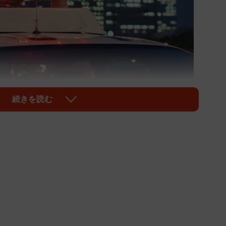
続きを読む
1/1
naka stock.adobe.com.jpeg）
強盗致傷事件で、警視庁が２６日までに、強盗致傷な
を逮捕した。一部容疑者に対する捜査から、「ルフィ」
リピンからＳＮＳを通じて実行役に指示していた可能性
警刑事で犯罪ジャーナリストの小川泰平氏は当サイトの