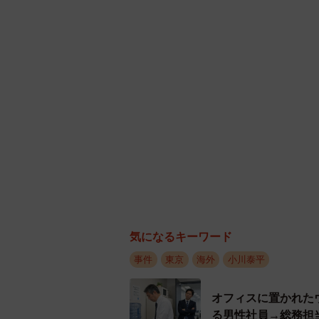
犯行グループは情報収集をしている
１に絡めて防災アンケートと称して
いますか』などとお金の話は出さず
置いてますか。こちらが言う金額で
か？』などと聞いて、家族構成も尋
じめ集める手口が多い」という。
室内で強盗と鉢合わせしたらどうす
ラスを割って入ってきたと感じたら
しないこと。命より大事なものはな
ドアを破るなどの音で異変に気づい
気になるキーワード
くこと」と呼びかけた。
事件
東京
海外
小川泰平
オフィスに置かれた
る男性社員→総務担