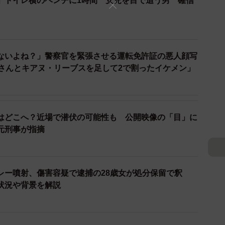
」トイレ横のベンチに1時間 女児を目で追う男 確信
国人もいる。お金さえ払えば、エアコン付きの個室を与
それは私が現職の頃からそうでした。実際、ここに入っ
、『数百万円送ってもらいたい』といったような連絡が
を払えば出られるといったこともあるので、あり得る話
ないよね？」警察官を緊張させる運転免許証の悪人顔写
瀬さんとキアヌ・リーブスを足して2で割ったイケメン」
リピンに行って捜査することはできません。できると
構）ルートを介してになる。あとはフィリピン側がどれ
はどこへ？近場で潜伏の可能性も 公開映像の「目」に
とお金のやりとりをし、容疑者とくっついている（癒着
元刑事が指摘
本の警察はフィリピンの警察と友好な関係を結んでいる
られるか？ということになる」と解説した。
レー噴射、傷害容疑で逮捕の28歳女が処分保留で釈
業者を装って来る者には誰から誰に届けられた物なの
状況や背景を解説
カギ部分に防犯シールを貼っておくと、割るのに時間が
ます」と説明しつつ、「ただ、今回のケースはターゲッ
、なかなか対策は難しい」とした。