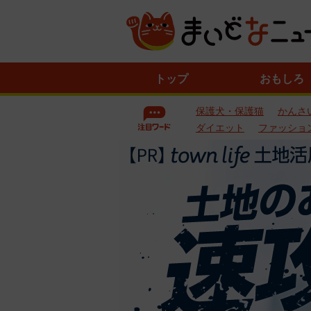
ニ
トップ
おもしろ
ュ
ー
保護犬・保護猫
かんさ
ス
一
ダイエット
ファッショ
覧