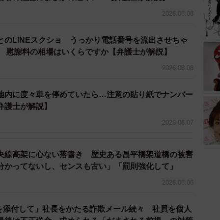
2026.08.08
とのLINEスクショ うっかり電話番号を流出させちゃ
人 慰謝料の相場はいくらですか【弁護士が解説】
2026.08.08
地内に度々車を停めていたら…注意の貼り紙でナンバー
弁護士が解説】
2026.08.07
央線高架に心ない落書き 歴史ある昌平橋架道橋の被害
分かってないし、センスも古い」「罰則強化して」
2026.08.06
ドを添付して」社長をかたる詐欺メール続々 社員を個人