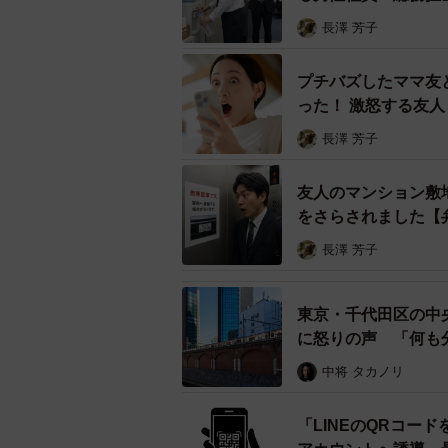
長澤 芳子
プチバズしたママ友
った！ 激怒する友
長澤 芳子
友人のマンション敷
をさらされました【
長澤 芳子
東京・千代田区の中
に怒りの声 「何も
中将 タカノリ
「LINEのQRコー