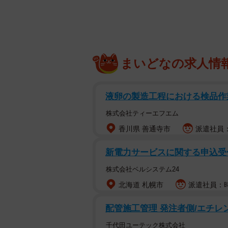
取材に対し、今後の海外捜査の可能
強盗致傷などの疑いで逮捕されたの
東京都墨田区の職業不詳真坂怜斗容
城市内の住宅に侵入し、家族３人の
まいどなの求人情
５００万円と金塊など１４１点、８
人は昨年１１月の山口県岩国市の強
液卵の製造工程における検品作
昨年から今年１月にかけて連続強盗
株式会社ティーエフエム
江市で大塩衣与さん（９０）が自宅
香川県 善通寺市
派遣社員：
ＳＮＳの闇サイトを通じて募集した
新電力サービスに関する申込受付
いる。
株式会社ベルシステム24
一部の容疑者の携帯電話を解析した
北海道 札幌市
派遣社員：時
役が通信アプリ「テレグラム」を通
配管施工管理 発注者側/エチ
電話の国番号はフィリピンに割り振
千代田ユーテック株式会社