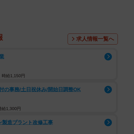
性や防犯対策について解説した。
は、栃木県宇都宮市の無職葛岡隆憲容疑者（２５）、
疑者（２３）ら男８人。葛岡容疑者らは昨年１０月、稲
両手首を粘着テープで縛り、暴行するなどして現金約３
報
求人情報一覧へ
６０万円相当を奪った疑い。このうち、葛岡容疑者ら3
盗未遂事件で起訴されている。
業
事件が全国で広域的に発生。１月１９日には東京・狛
で強盗に遭った上に殺害された。いずれも、指示役らが
時給1,150円
メンバーを実行役とするグループによる犯行とみられて
の事務/土日祝休み/開始日調整OK
結果、「ルフィ」「キム」「ミツハシ」を名乗る指示
給1,300円
じて指示をしていたことも判明した。この「ルフィ」の
レン製造プラント改修工事
られている「６３」だった。