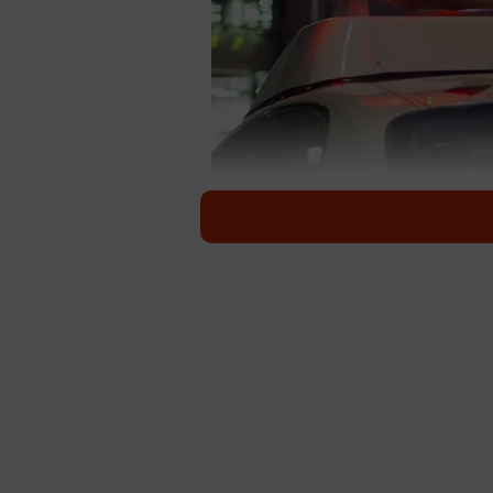
強盗事件が発生した（
昨年１０月に東京都稲城市で起きた
どの疑いで実行役とみられる男８人
などと称する指示役が滞在先のフィ
が浮上したことを受け、元神奈川県