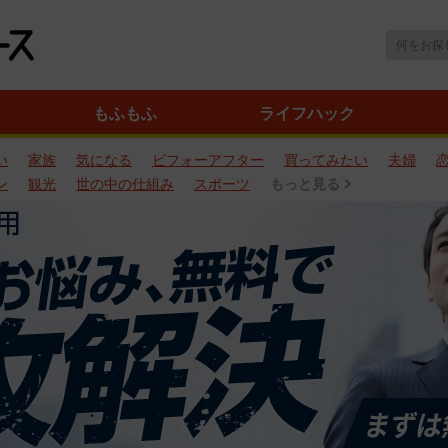
もふもふ
ライフハック
い
家族
気になる
ビフォーアフター
買ってみたい
夫婦
ン
観光
世の中の仕組み
スポーツ
もっと見る