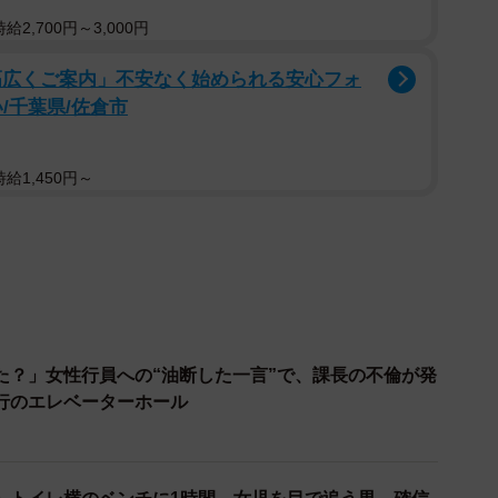
行に及んでいるということがいえる。（実行役の）手
2,700円～3,000円
ことが見て取れます」と第一印象を語った。
幅広くご案内」不安なく始められる安心フォ
の警戒が強くなっている中、それまでの振り込め詐欺
/千葉県/佐倉市
手に入れられる強盗。アポ電のようにアンケート等を装
を狙う』という、これまでと同じような準備をして、手
給1,450円～
す」と指摘した。
簡単にばれて捕まってしまうが、奪った金の大半を実
なかいけない。逮捕された実行犯に『主犯格は誰だ』と
と付け加えた。
た？」女性行員への“油断した一言”で、課長の不倫が発
名を名乗る〝黒幕〟の主犯格はフィリピンで不法滞在
行のエレベーターホール
で金を払えばスマートフォンも所有できるため、日本の
一部で報じられた。
際にフィピンには『ビクータン』という外国人専用の