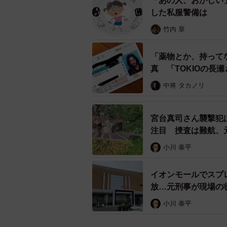
「あの人、おかしい
した私服警備は
収容所があり、何年も入っている外
えられ、携帯電話も自由に使える。
竹内 章
た者から日本の家族に電話があって
入って、捕まっていた者がそのお金
「薬物とか、持って
真 「TOKIOの長
だとは思います」と見解を語った。
中将 タカノリ
一方で、同氏は「日本の警察がフィ
すれば、ＩＣＰＯ（国際刑事警察機
宮台真司さん襲撃犯
だけ協力してくれるか。入管の職員
注目 捜査は難航、
の）可能性は十分にありますが、日
小川 泰平
ので、そこで、どう、天びんにかけ
イオンモールでスプ
防犯対策について、小川氏は「宅配
放…元刑事が現場の
かをフルネームで聞くこと。ドアの
小川 泰平
かかって音も出るので犯人は嫌がり
トを絞って決めてかかっているので