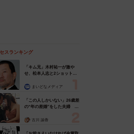
セスランキング
「キム兄」木村祐一が激や
せ、松本人志と2ショット
「一瞬、分からなかったわ」
「テキヤの兄さん」
まいどなメディア
「この人しかいない」26歳差
の“年の差婚”をした夫婦 出
会いは？反対する声はなかっ
た？ 今の思いを聞いた
古川 諭香
「お前さえいなければ金賞取