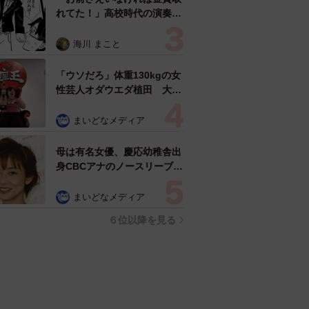
れてた！」高校時代の演奏会
がトラウマ……責められた学
生は楽器修理職人に 10年後
海川 まこと
再会した因縁の相手から思わ
ぬ申し出【漫画】
「ウソだろ」体重130kgの女
性芸人オダウエダ植田 大学
時代のほっそり姿に「マジ
で」
まいどなメディア
母は有名女優、慶応幼稚舎出
身CBCアナのノースリーブ姿
「育ちの良さが表情に表れて
る」「天使の笑顔」
まいどなメディア
６位以降を見る