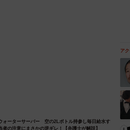
。小川氏は「これからですと、東日本大震災の３・１
電話がかかってきます。最初は『防災グッズは用意して
、徐々に『緊急時に持ち出せる現金をどのくらい自宅に
答えてください。『５０万から１００万円くらいです
ねられる。そうやって強盗するのに必要な情報をあらか
アク
るか。小川氏は「絶対に捕まえようとしないこと。ガ
、何も持たずに外に逃げてください。縛られた時は抵抗
いので、その時は相手に従うしかない。そうなる前に、
たら、すぐ外に逃げられる場所を日頃から頭に入れてお
ウォーターサーバー 空の2Lボトル持参し毎日給水す
当者の注意にまさかの逆ギレ！【弁護士が解説】