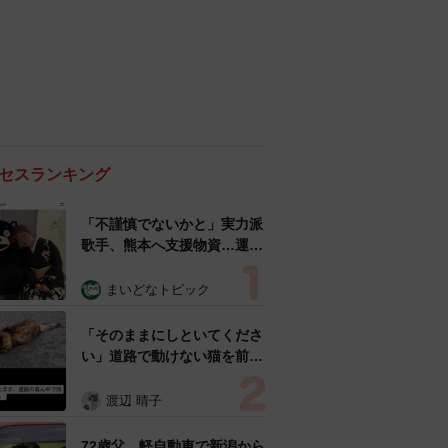
セスランキング
「不謹慎でないかと」実力派
歌手、熊本へ支援物資…運搬
トラックの車体デザインにた
めらい 「痛いほど伝わる」
まいどなトピック
「行動され立派」
「そのままにしといてくださ
い」道路で動けない猫を前に
返された一言… 懸命に生き
ようとした4日間 「命の重
渡辺 晴子
さはみんな同じ」保護団体代
表の訴え
72歳父、軽自動車で新潟から