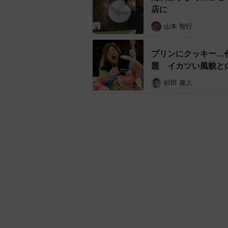
店に
山本 智行
プリンにクッキー…
題 イカツい風貌と
杉田 康人