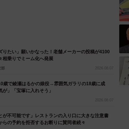
ズりたい」願いかなった！老舗メーカーの投稿が4100
々相乗りでミーム化へ発展
査部
2026.08.07
10歳で綾瀬はるかの娘役→雰囲気ガラリの18歳に成
気が」「宝塚に入れそう」
2026.08.07
とが不可能です」レストランの入り口に大きな注意書
からの予約を拒否するお断りに賛同者続々