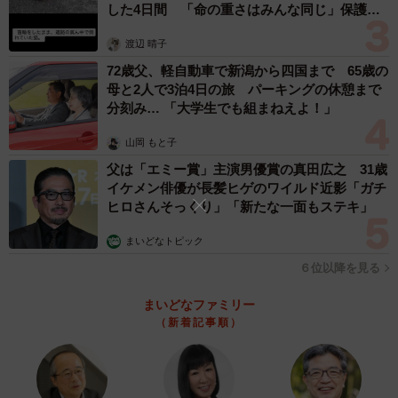
した4日間 「命の重さはみんな同じ」保護団
はにかみながらオススメメニューを教えてくれた内山田さん
体代表の訴え
渡辺 晴子
そんな中、17年ごろからランチとしてハンバーグを提供
72歳父、軽自動車で新潟から四国まで 65歳の
するようなってから店の名前は徐々に浸透していく。やが
母と2人で3泊4日の旅 パーキングの休憩まで
てJR福島駅近くにある関西将棋会館から棋士が足を伸ばす
分刻み… 「大学生でも組まねえよ！」
ようになった。
山岡 もと子
父は「エミー賞」主演男優賞の真田広之 31歳
ランチメニューはプレミアムハンバーグ（1100円）の
イケメン俳優が長髪ヒゲのワイルド近影「ガチ
み。店主の内山田さんによると特徴は「和牛を使用し、粗
ヒロさんそっくり」「新たな一面もステキ」
挽きと細挽きを程よくミックスさせ、（一般的よりも）10
まいどなトピック
倍近くこねる。そうすると粘りが出て、うまみを閉じ込め
６位以降を見る
ることができる。これをプレーン、テリヤキソース、玉ね
ぎのシャリアビンソースで召し上がっていただきます。ど
まいどなファミリー
（新着記事順）
れもお勧めです」とのことだった。