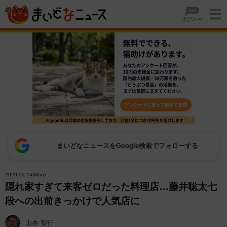
まいどなニュースをGoogle検索でフォローする
2020.02.24(Mon)
隠れ家すぎて来客ゼロだった料理店…藤井聡太七
段への出前きっかけで人気店に
山本 智行