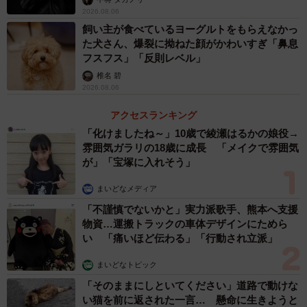
もあったと言う。
2026.08.06
飼い主が食べているヨーグルトをもらえなかっ
「夜は店の灯りが点いているので初めての人にもまだ分
た犬さん、爆裂に拗ねた顔がかわいすぎ「鼻息
かりやすいのですが、昼間は分かりづらくて迷う人がほと
フスフス」「反則レベル」
んど。たまに違う店に行く人もいました。最初はどうなる
椎名 碧
2026.08.06
ことかと不安でしたが、以前の店の常連さんに支えてもら
いました」
アクセスランキング
「化けましたね～」10歳で綾瀬はるかの娘役→
雰囲気ガラリの18歳に成長 「メイクで雰囲気
が」「宝塚に入れそう」
まいどなメディア
「不謹慎でないかと」実力派歌手、熊本へ支援
物資…運搬トラックの車体デザインにためら
い 「痛いほど伝わる」「行動され立派」
まいどなトピック
「そのままにしといてください」道路で動けな
4/7
い猫を前に返された一言… 懸命に生きようと