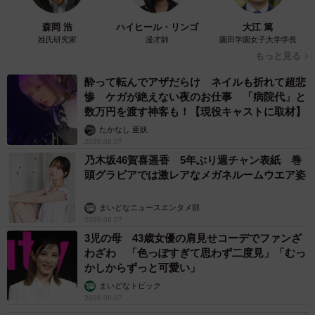
森岡 浩
ハイヒール・リンゴ
大江 篤
姓氏研究家
漫才師
園田学園女子大学学長
もっと見る
酔って転んでアザだらけ ネイルも折れて超悲
惨 ケガが絶えない夜のお仕事 「病院代」と
数万円を渡す神客も！【現役キャストに取材】
5/7
たかなし 亜妖
2026.08.07
話題のプレミアム和牛ハンバーグセット
乃木坂46賀喜遥香 5年ぶり週チャン表紙 巻
頭グラビアでは激レアなメガネルームウエア姿
一気に評判になったのは若手の注目株、藤井聡太七段が
ランチで注文するようになってからだ。
まいどなニュースエンタメ部
2026.08.07
「将棋会館のレストランが木曜定休日ということで出前
3児の母 43歳女優の肩見せコーデでファンざ
わざわ 「色っぽすぎて思わず二度見」「むっ
を頼まれ、配達するようになったのがきっかけ。それか
かしからずっと可愛い」
ら、藤井さんがハンバーグを食べると必ず勝つとメディア
まいどなトピック
で取り上げられるようになり、勝負メシとして注目される
2026.08.07