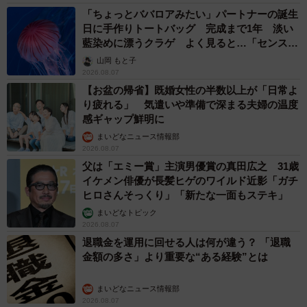
「ちょっとババロアみたい」パートナーの誕生
コースメニューも充実してます
日に手作りトートバッグ 完成まで1年 淡い
藍染めに漂うクラゲ よく見ると…「センスす
2種類あるコース料理も悪くないが、金曜日の夜なら評判
ごい」
山岡 もと子
のハンバーグも多彩な料理も楽しめる。行くなら金曜日
2026.08.07
だ。その前に、くれぐれも通り過ぎないようにしてくださ
【お盆の帰省】既婚女性の半数以上が「日常よ
り疲れる」 気遣いや準備で深まる夫婦の温度
い。
感ギャップ鮮明に
まいどなニュース情報部
2026.08.07
父は「エミー賞」主演男優賞の真田広之 31歳
イケメン俳優が長髪ヒゲのワイルド近影「ガチ
ヒロさんそっくり」「新たな一面もステキ」
まいどなトピック
2026.08.07
退職金を運用に回せる人は何が違う？ 「退職
金額の多さ」より重要な“ある経験”とは
まいどなニュース情報部
2026.08.07