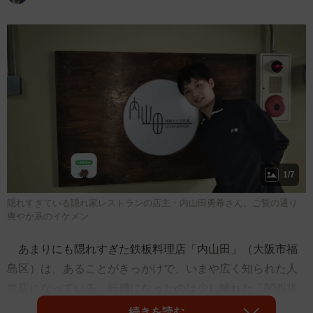
1/7
隠れすぎている隠れ家レストランの店主・内山田勇希さん。ご覧の通り
爽やか系のイケメン
あまりにも隠れすぎた鉄板料理店「内山田」（大阪市福
島区）は、あることがきっかけで、いまや広く知られた人
気店になっている。転機になったのは少し離れた「関西将
棋会館」からの出前オファー。そう、この店のハンバーグ
続きを読む