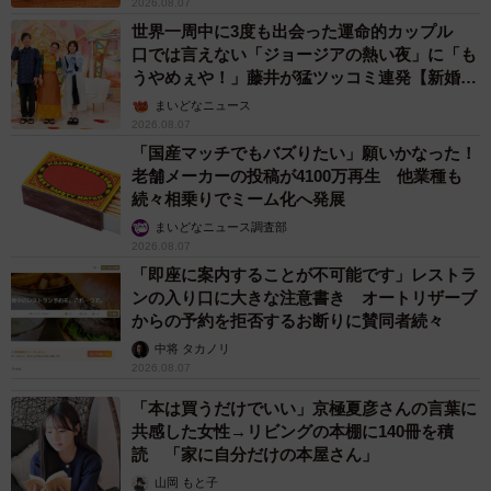
2026.08.07
世界一周中に3度も出会った運命的カップル
口では言えない「ジョージアの熱い夜」に「も
うやめぇや！」藤井が猛ツッコミ連発【新婚さ
ん】
まいどなニュース
2026.08.07
「国産マッチでもバズりたい」願いかなった！
老舗メーカーの投稿が4100万再生 他業種も
続々相乗りでミーム化へ発展
まいどなニュース調査部
2026.08.07
「即座に案内することが不可能です」レストラ
ンの入り口に大きな注意書き オートリザーブ
からの予約を拒否するお断りに賛同者続々
中将 タカノリ
2026.08.07
「本は買うだけでいい」京極夏彦さんの言葉に
共感した女性→リビングの本棚に140冊を積
読 「家に自分だけの本屋さん」
山岡 もと子