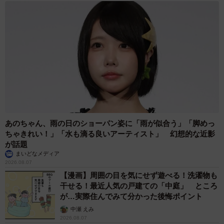
ようになったんです。そこから将棋ファンや、近隣の人も
来店してくださるようになりました」
あのちゃん、雨の日のショーパン姿に「雨が似合う」「脚めっ
ちゃきれい！」「水も滴る良いアーティスト」 幻想的な近影
が話題
まいどなメディア
2026.08.07
6/7
【漫画】周囲の目を気にせず遊べる！洗濯物も
干せる！最近人気の戸建ての「中庭」 ところ
こちらが実際に藤井七段が注文した「プレミアム和牛ハンバーグ弁当」
が…実際住んでみて分かった後悔ポイント
中瀬 えみ
もちろん、夜のメニューも好評だ。ひとつひとつ厳選さ
2026.08.07