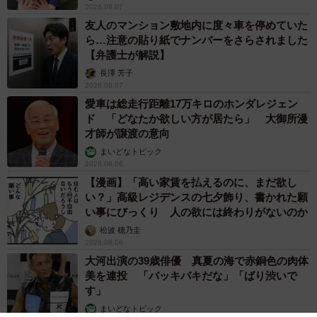
2026.08.07
友人のマンション敷地内に度々車を停めていた
ら…注意の貼り紙でナンバーをさらされました
【弁護士が解説】
長澤 芳子
2026.08.07
愛車は総走行距離17万キロのホンダレジェン
ド 「どなたか欲しい方が居たら」 大御所漫
才師が譲渡の意向
まいどなトピック
2026.08.06
【漫画】「高い家賃を払えるのに、まだ欲し
い？」高級レジデンスの七夕飾り、書かれた願
い事にびっくり 人の欲には終わりがないのか
松波 穂乃圭
2026.08.06
大河出演の39歳俳優 真夏の海で赤銅色の肉体
美を連投 「バッキバキだな」「ばり渋いで
す」
まいどなトピック