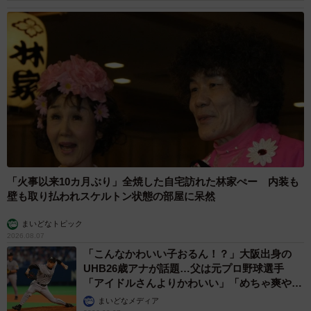
「火事以来10カ月ぶり」全焼した自宅訪れた林家ぺー 内装も
壁も取り払われスケルトン状態の部屋に呆然
まいどなトピック
2026.08.07
「こんなかわいい子おるん！？」大阪出身の
UHB26歳アナが話題…父は元プロ野球選手
「アイドルさんよりかわいい」「めちゃ爽や
か」
まいどなメディア