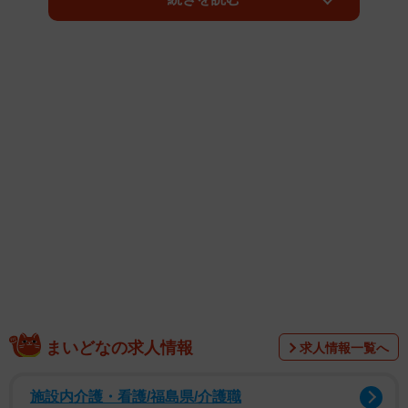
ランチは若手実力ナンバー1の藤井聡太七段のお気に入りと
なり、食べれば連戦連勝。”勝負メシ”として注目されるよう
になったのだった。
まいどなの求人情報
求人情報一覧へ
これは難問だった。店の周辺をどれだけうろついたこと
か。鍬焼きと日本酒の店「内山田」は曽根崎通の出入橋交
施設内介護・看護/福島県/介護職