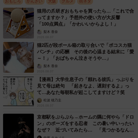
おもしろ
かんさい
大阪
グルメ
街ネタ
なんの変哲もない駐車場に見えますが…この奥にお店があるんです
猫用の爪研ぎおもちゃを買ったら…「これで合
ってますか？」予想外の使い方が大反響
なんでまた、こんなところに店を構えたのだろうか。
「100点満点」「かわいいからよし！」
梨木 香奈
2026.08.07
オープンしたのは2016年6月。現在35歳の内山田勇希店
猫2匹が段ボール箱の取り合いで「ポコスカ猫
主は28歳で独立し、3年後にここに移ったと言う。
パンチ」の応酬 その後の心温まる結末に「愛
～！」「おばちゃん泣きそうや…」
「前の店もこの近くだったのですが、狭かったのでいい
梨木 香奈
物件を探していたところ、ここが空いていたんです。変な
2026.08.07
【漫画】大学生息子の「頼れる彼氏」っぷりを
場所とは聞いていましたが、想像以上。守衛室のような印
見て母は絶句 「起きなよ、遅刻するよ」っ
象を持ちました。この前は喫茶店だったようで一から作り
て…あなた毎朝私が起こしてますけど？笑
直しました」
松波 穂乃圭
2026.08.07
店内はまさに大人の隠れ家。9人掛けのカウンターにテー
京都駅をぶらぶら→ホームの隅に何やら「ドロ
ブルは18席。2人から最大18人まで利用できる。ただし、
ン」のポーズをする忍者 この暑い中いったい
なぜ？ 近づいてみたら… 「見つかるなんて
引っ越し当初はあまりにも隠れすぎており、来客ゼロの日
未熟」
中将 タカノリ