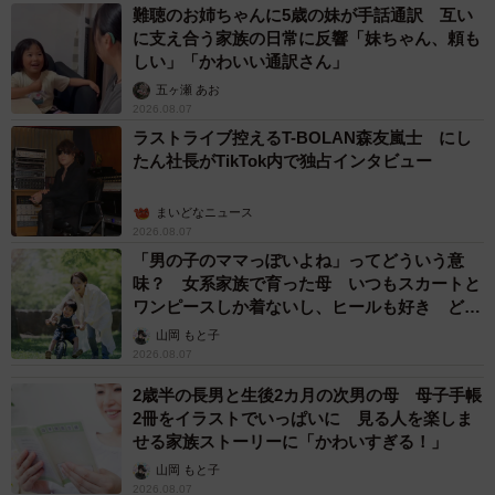
難聴のお姉ちゃんに5歳の妹が手話通訳 互い
れた季節の食材を鉄板の上で一口サイズに焼き上げる串料
に支え合う家族の日常に反響「妹ちゃん、頼も
理がメーン。店主の内山田さんは利き酒師でもあり、日本
しい」「かわいい通訳さん」
酒も40種類と豊富だ。
五ヶ瀬 あお
2026.08.07
「料理は和食に近い。日本酒に合うように油を極力使わ
ラストライブ控えるT-BOLAN森友嵐士 にし
たん社長がTikTok内で独占インタビュー
ず、水分を飛ばしてます。ひとつひとつの量も抑えめにし
ています」
まいどなニュース
2026.08.07
「男の子のママっぽいよね」ってどういう意
味？ 女系家族で育った母 いつもスカートと
ワンピースしか着ないし、ヒールも好き どの
へんが…
山岡 もと子
2026.08.07
2歳半の長男と生後2カ月の次男の母 母子手帳
2冊をイラストでいっぱいに 見る人を楽しま
せる家族ストーリーに「かわいすぎる！」
山岡 もと子
7/7
2026.08.07