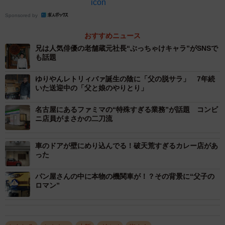
自販機の向こう側、左手のスロープを降りたところがお店です
Sponsored by
天井に頭がつきそうな半地下の駐車場のダウンスロープ
おすすめニュース
を下りると、右手に「内山田」の看板。いやいや、こんな
兄は人気俳優の老舗蔵元社長“ぶっちゃけキャラ”がSNSで
も話題
ところにあるなんて、これは分かりづらい。鉄の扉を開け
ると、そこは別世界だった。落ち着いたたたずまいの石段
ゆりやんレトリィバァ誕生の陰に「父の脱サラ」 7年続
いた送迎中の「父と娘のやりとり」
と灯籠。昼間とは思えない空間が広がっていた。
名古屋にあるファミマの“特殊すぎる業務”が話題 コンビ
ニ店員がまさかの二刀流
車のドアが壁にめり込んでる！破天荒すぎるカレー店があ
った
パン屋さんの中に本物の機関車が！？その背景に“父子の
ロマン”
3/7