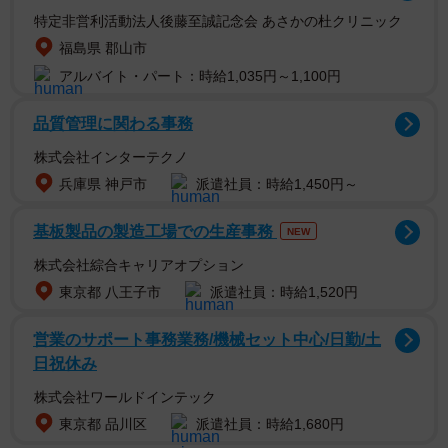
差点を南へ下ったところ。スマホのナビを何度も確認。ナ
特定非営利活動法人後藤至誠記念会 あさかの杜クリニック
ビはその店らしき地点を示しているが、その店らしきもの
福島県 郡山市
はない。
アルバイト・パート：時給1,035円～1,100円
確か、駐車場で半地下になったようなところ、と聞いて
品質管理に関わる事務
いた。たまらず、店にもう一度電話してエスコートしても
株式会社インターテクノ
らい、ようやくたどり着くことができた。
兵庫県 神戸市
派遣社員：時給1,450円～
基板製品の製造工場での生産事務
NEW
株式会社綜合キャリアオプション
東京都 八王子市
派遣社員：時給1,520円
営業のサポート事務業務/機械セット中心/日勤/土
日祝休み
株式会社ワールドインテック
東京都 品川区
派遣社員：時給1,680円
2/7