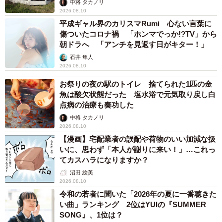
中将 タカノリ
2026.08.10
平成ギャル界のカリスマRumi 心ない言葉に
傷ついたコロナ禍 「ホンマでっか!?TV」から
朝ドラへ 「アンチを見返す日がキター！」
石井 隼人
2026.08.10
お祭りの夜の駅のトイレ 捨てられた1匹の金
魚は酸欠状態だった 塩水浴で元気取り戻し白
点病の治療も奏功した
中将 タカノリ
2026.08.10
【漫画】宅配業者の誤配や荷物のいい加減な扱
いに、思わず「本人が謝りに来い！」…これっ
てカスハラになりますか？
沼田 絵美
2026.08.10
令和の若者に聞いた「2026年の夏に一番聴きた
い曲」ランキング 2位はYUIの『SUMMER
SONG』、1位は？