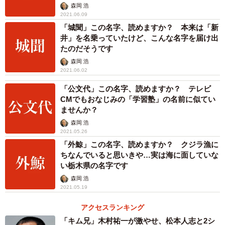
森岡 浩
2021.06.09
「城聞」この名字、読めますか？ 本来は「新
井」を名乗っていたけど、こんな名字を届け出
たのだそうです
森岡 浩
2021.06.02
「公文代」この名字、読めますか？ テレビ
CMでもおなじみの「学習塾」の名前に似てい
ませんか？
森岡 浩
2021.05.26
「外鯨」この名字、読めますか？ クジラ漁に
ちなんでいると思いきや…実は海に面していな
い栃木県の名字です
森岡 浩
2021.05.19
アクセスランキング
「キム兄」木村祐一が激やせ、松本人志と2シ