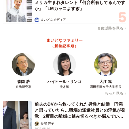
メリカ生まれタレント「何台所有してるんです
か」「LMカッコよすぎ」
まいどなメディア
６位以降を見る
まいどなファミリー
（新着記事順）
森岡 浩
ハイヒール・リンゴ
大江 篤
姓氏研究家
漫才師
園田学園女子大学学長
もっと見る
前夫のDVから救ってくれた男性と結婚 円満
と思っていたら…職場の派遣社員との浮気が発
覚 2度目の離婚に踏み切るべきか悩んでいま
す【夫婦関係修復カウンセラーが解説】
長澤 芳子
2026.08.10