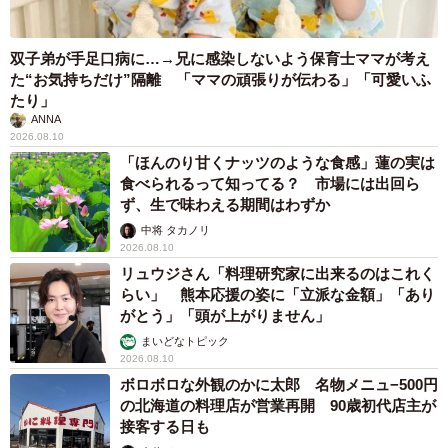
双子弟が手足口病に…→兄に感染しないよう保育士ママが考え
た“お気持ちだけ”隔離 「ママの頑張りが伝わる」「可愛いふ
たり」
ANNA
2026.08.10
「ほんのり甘くナッツのような食感」蓮の実は
食べられるって知ってる？ 市場には出回ら
ず、生で味わえる期間はわずか
中将 タカノリ
2026.08.10
リュウジさん「料理研究家に出来るのはこれく
らい」 熊本応援の姿に「立派な金額」「あり
がとう」「頭が上がりません」
まいどなトピック
2026.08.10
ボロボロな外観のかに太郎 名物メニュ−500円
の北海道の料理店が営業再開 90歳初代店主が
接客する日も