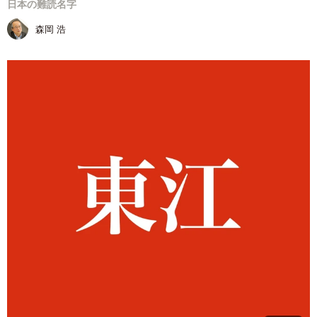
日本の難読名字
森岡 浩