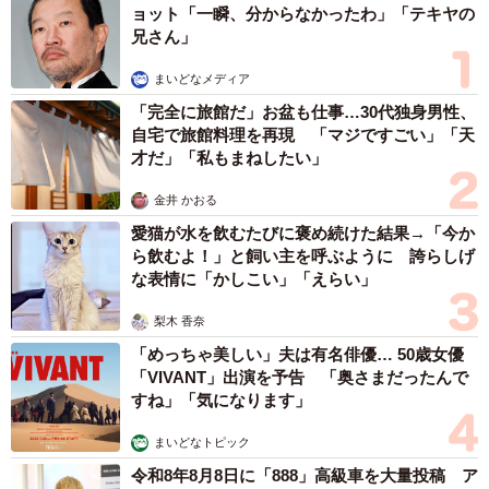
ョット「一瞬、分からなかったわ」「テキヤの
兄さん」
まいどなメディア
「完全に旅館だ」お盆も仕事…30代独身男性、
自宅で旅館料理を再現 「マジですごい」「天
才だ」「私もまねしたい」
金井 かおる
愛猫が水を飲むたびに褒め続けた結果→「今か
ら飲むよ！」と飼い主を呼ぶように 誇らしげ
な表情に「かしこい」「えらい」
梨木 香奈
「めっちゃ美しい」夫は有名俳優… 50歳女優
「VIVANT」出演を予告 「奥さまだったんで
すね」「気になります」
まいどなトピック
令和8年8月8日に「888」高級車を大量投稿 ア