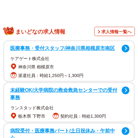
た家もある。
まいどなの求人情報
求人情報一覧へ
医療事務・受付スタッフ/神奈川県相模原市南区
ケアゲート株式会社
神奈川県 相模原市
派遣社員：時給1,250円～1,300円
未経験OK/大学病院の救命救急センターでの受付
事務
また、沖縄本島のさらに西に連なる先島諸島では、「東久
ランスタッド株式会社
部良」(ありくぶら)「東小橋川」(ありこばしがわ)「東崎
栃木県 下野市
契約社員：時給1,300円
原」(ありさきはら」と、「東」は「あり」に変化する。
病院受付・医療事務パート/土日祝休み・午前中
では、東が「あがり」なら西は何かというと、夕方太陽が