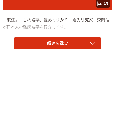
1/2
「東江」…この名字、読めますか？ 姓氏研究家・森岡浩
が日本人の難読名字を紹介します。
◇ ◇
続きを読む
沖縄では割とよくある名字のため、沖縄の人はすぐに読め
るが、それ以外の人にとってはかなりの難読。
琉球では東の海から太陽が上がってくる。そのため東の方
角を「あがり」といい、「東江」と書いて「あがりえ」と
読む。従って、「東江」に限らず、「東里」(あがりさと)
「東門」(あがりじょう)「東筋」(あがりすじ)など、「東」
を「あがり」と読む名字は多い。ただし、「東門」などは
さすがに難読のため「とうもん」と読み方を変えてしまっ