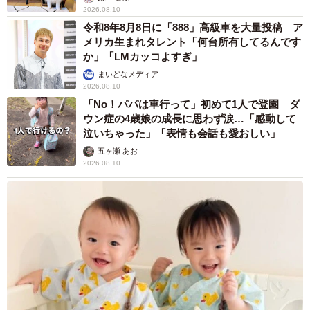
2026.08.10
令和8年8月8日に「888」高級車を大量投稿 ア
メリカ生まれタレント「何台所有してるんです
か」「LMカッコよすぎ」
まいどなメディア
2026.08.10
「No！パパは車行って」初めて1人で登園 ダ
ウン症の4歳娘の成長に思わず涙…「感動して
泣いちゃった」「表情も会話も愛おしい」
五ヶ瀬 あお
2026.08.10