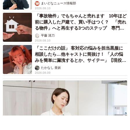
まいどなニュース情報部
2026.08.10
「事故物件」でもちゃんと売れます 10年ほど
前に購入した戸建て、買い手はつく？ 「売れ
る物件」へと再生する3つのステップ 専門家
が解説
平藤 清刀
2026.08.10
「ここだけの話」 客対応の悩みを担当黒服に
相談したら…他キャストに筒抜け！ 「人の悩
みを簡単に漏洩するとか、サイテー」【現役キ
ャストに取材】
たかなし 亜妖
2026.08.09