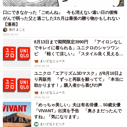
口にできなかった「ごめんね」 今も消えない遠い日の後悔
がんで弱った父と過ごした3カ月は最後の贈り物かもしれない
【漫画】
海川 まこと
2026.08.10
8月13日まで期間限定3990円 「アイロンなし
でキレイに着られる」ユニクロのシャツワン
ピ 「軽くて涼しい」「スタイル良く見える」
の声
まいどなニュース
2026.08.10
ユニクロ「エアリズム3Dマスク」が8月10日よ
り再販売 「ずっと再販を願ってて」「本当に
助かります！」購入者から喜びの声
まいどなニュース
2026.08.10
「めっちゃ美しい」夫は有名俳優… 50歳女優
「VIVANT」出演を予告 「奥さまだったんで
すね」「気になります」
まいどなトピック