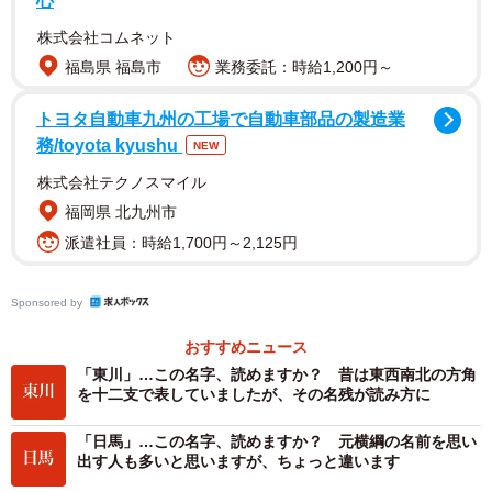
心
海に入っていくことから「いり」である。観光地として有
株式会社コムネット
名な西表島を「いりおもて」と読むのはこれに由来してい
福島県 福島市
業務委託：時給1,200円～
る。名字でも「西表」の他、「西門」(いりじょう)「西筋」
(いりすじ)などがある。
トヨタ自動車九州の工場で自動車部品の製造業
務/toyota kyushu
NEW
株式会社テクノスマイル
福岡県 北九州市
派遣社員：時給1,700円～2,125円
Sponsored by
おすすめニュース
「東川」…この名字、読めますか？ 昔は東西南北の方角
を十二支で表していましたが、その名残が読み方に
「日馬」…この名字、読めますか？ 元横綱の名前を思い
出す人も多いと思いますが、ちょっと違います