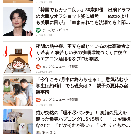
2026.08.10
「韓国でもカッコ良い」36歳俳優 出演ドラマ
の大胆なオフショット姿に騒然 「tattooより
も美肌に目が」「血まみれでも洗濯でも全部か
っこいい」
まいどなトピック
2026.08.10
夜間の熱中症、不安を感じているのは高齢者よ
り若者？ 寝苦しい夜の快眠環境づくりに役立
つエアコン活用術をプロが解説
まいどなニュース情報部
2026.08.10
「今年こそ7月中に終わらせる！」意気込む小
学生は約4割…でも現実は？ 親子の夏休み宿
題事情
まいどなニュース情報部
2026.08.10
猫が突然の「理不尽パンチ」！ 笑顔の兄犬を
襲った爆笑ハプニングにSNS沸く 「まぁ猫様
なので」「だがそれが良い」「ふたりともかわ
いいね」
梨木 香奈