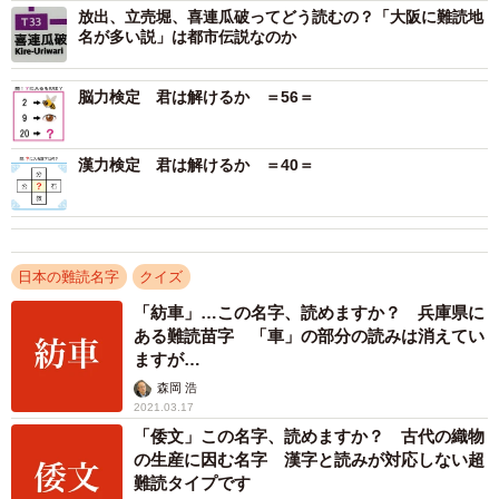
放出、立売堀、喜連瓜破ってどう読むの？「大阪に難読地
名が多い説」は都市伝説なのか
2/2
脳力検定 君は解けるか ＝56＝
漢力検定 君は解けるか ＝40＝
日本の難読名字
クイズ
「紡車」…この名字、読めますか？ 兵庫県に
ある難読苗字 「車」の部分の読みは消えてい
ますが…
森岡 浩
2021.03.17
「倭文」この名字、読めますか？ 古代の織物
の生産に因む名字 漢字と読みが対応しない超
難読タイプです