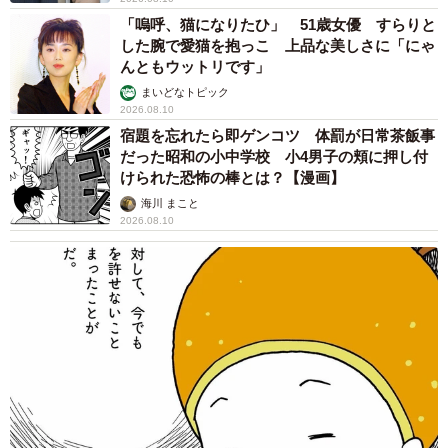
「嗚呼、猫になりたひ」 51歳女優 すらりと
した腕で愛猫を抱っこ 上品な美しさに「にゃ
んともウットリです」
まいどなトピック
2026.08.10
宿題を忘れたら即ゲンコツ 体罰が日常茶飯事
だった昭和の小中学校 小4男子の頬に押し付
けられた恐怖の棒とは？【漫画】
海川 まこと
2026.08.10