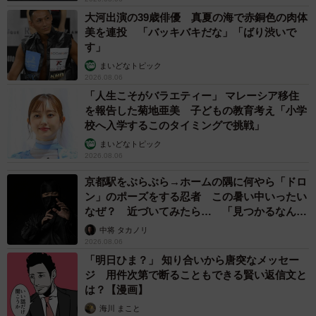
大河出演の39歳俳優 真夏の海で赤銅色の肉体
美を連投 「バッキバキだな」「ばり渋いで
す」
まいどなトピック
2026.08.06
「人生こそがバラエティー」 マレーシア移住
を報告した菊地亜美 子どもの教育考え「小学
校へ入学するこのタイミングで挑戦」
まいどなトピック
2026.08.06
京都駅をぶらぶら→ホームの隅に何やら「ドロ
ン」のポーズをする忍者 この暑い中いったい
なぜ？ 近づいてみたら… 「見つかるなんて
未熟」
中将 タカノリ
2026.08.06
「明日ひま？」 知り合いから唐突なメッセー
ジ 用件次第で断ることもできる賢い返信文と
は？【漫画】
海川 まこと