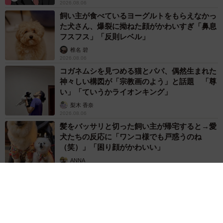
2026.08.06
飼い主が食べているヨーグルトをもらえなかっ
た犬さん、爆裂に拗ねた顔がかわいすぎ「鼻息
フスフス」「反則レベル」
椎名 碧
2026.08.06
コガネムシを見つめる猫とパパ、偶然生まれた
神々しい構図が「宗教画のよう」と話題 「尊
い」「ていうかライオンキング」
梨木 香奈
2026.08.06
髪をバッサリと切った飼い主が帰宅すると→愛
犬たちの反応に「ワンコ様でも戸惑うのね
（笑）」「困り顔がかわいい」
ANNA
2026.08.06