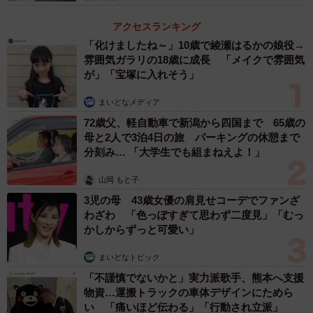
アクセスランキング
「化けましたね～」10歳で綾瀬はるかの娘役→
4/5
雰囲気ガラリの18歳に成長 「メイクで雰囲気
が」「宝塚に入れそう」
おにぎりを作る山中竜也さん＝大阪市北区
まいどなメディア
イチ押しの「乱王（らんおう）醤油漬け」は、現役時代
72歳父、軽自動車で新潟から四国まで 65歳の
にタンパク質補給のためよく食べたという卵黄の醤油漬け
母と2人で3泊4日の旅 パーキングの休憩まで
分刻み… 「大学生でも組まねえよ！」
を応用。大分県産の卵の黄身をだし醤油に漬け込み、うま
みたっぷりの卵ご飯風に仕上げる。「米は山形県産つや
山岡 もと子
姫。３種のブレンド塩を使ってふんわり握る」とこだわり
3児の母 43歳女優の肩見せコーデでファンざ
は強い。午後３時に出勤して準備をし、午前３時の閉店ま
わざわ 「色っぽすぎて思わず二度見」「むっ
かしからずっと可愛い」
でカウンターに立つ。「長谷川さんに『世界戦の前と同じ
くらいしんどいと思うけど頑張れ』と言われ心構えしてい
まいどなトピック
たので、さほどしんどくはない」と前向きだ。
「不謹慎でないかと」実力派歌手、熊本へ支援
物資…運搬トラックの車体デザインにためら
い 「痛いほど伝わる」「行動され立派」