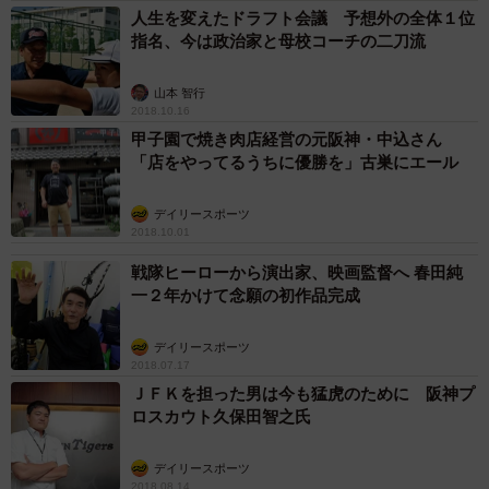
人生を変えたドラフト会議 予想外の全体１位
手一つで山中さんをはじめ６人のきょうだいを育ててくれ
指名、今は政治家と母校コーチの二刀流
た母・理恵さん（４８）の愛情あふれる味が原点となって
いる。
山本 智行
2018.10.16
甲子園で焼き肉店経営の元阪神・中込さん
「店をやってるうちに優勝を」古巣にエール
デイリースポーツ
2018.10.01
戦隊ヒーローから演出家、映画監督へ 春田純
一２年かけて念願の初作品完成
デイリースポーツ
2018.07.17
ＪＦＫを担った男は今も猛虎のために 阪神プ
ロスカウト久保田智之氏
デイリースポーツ
2018.08.14