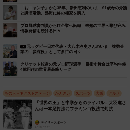
「おニャン子」から35年、新田恵利のいま 91歳母の介護
と講演活動、熱海に終の棲家を購入
プロ野球審判員からIT企業へ転職 未知の世界へ飛び込み
3/5
情報発信を続ける日々
WBO世界ミニマム王座の初防衛に成功＝2018年3月18日、神戸ポートピ
アホテル大輪田の間
元ラグビー日本代表・大八木淳史さんのいま 複数企
業の「参謀役」として多忙の日々
ゼロから社会人生活を送ろうとしていた時、長谷川さん
クリケット転身の元プロ野球選手 目指す舞台は平均年俸
が自身のＳＮＳに、山中さんの顔がおにぎりに似ていると
4億円超の世界最高峰リーグ
して「おにぎりマン」と称し投稿。山中さんの後援者で飲
食店を経営するオーナーが投稿を見て「うちの空き店舗で
おにぎり店をしないか」と“スカウト”した。料理の知識も経
あの人～ネクストステージ
かんさい
スポーツ
大阪
グルメ
験もないまま、料理人養成学校に通い「だしの取り方から
「世界の王」と中学からのライバル…大羽進さ
学びました」と修行。今では具材２３種類を自身で調理す
んは一本足打法にフラミンゴ投法で対抗
る。
デイリースポーツ
2018.07.24
おにぎりは「母が作ってくれた塩むすびが思い出」。女