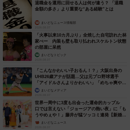
退職金を運用に回せる人は何が違う？ 「退職
金額の多さ」より重要な“ある経験”とは
まいどなニュース情報部
2026.08.07
「火事以来10カ月ぶり」全焼した自宅訪れた林
家ぺー 内装も壁も取り払われスケルトン状態
の部屋に呆然
まいどなトピック
2026.08.07
「こんなかわいい子おるん！？」大阪出身の
UHB26歳アナが話題…父は元プロ野球選手
「アイドルさんよりかわいい」「めちゃ爽や
か」
まいどなメディア
2026.08.07
世界一周中に3度も出会った運命的カップル
口では言えない「ジョージアの熱い夜」に「も
うやめぇや！」藤井が猛ツッコミ連発【新婚さ
ん】
まいどなニュース
2026.08.07