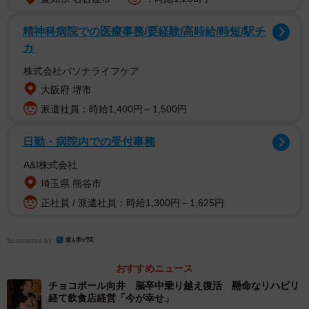
精神科病院での医療事務/要経験/高時給/時短/駅チ
カ
株式会社パソナライフケア
大阪府 堺市
派遣社員：時給1,400円～1,500円
2/5
OPBF東洋太平洋ミニマム級王座決定戦で判定勝ちを収め王座獲得＝2016
日勤・病院内での受付事務
年11月11日、神戸市立中央体育館
A&I株式会社
埼玉県 熊谷市
正社員 / 派遣社員：時給1,300円～1,625円
Sponsored by
おすすめニュース
チョコボール向井 脳卒中乗り越え復活 懸命なリハビリ
経て飲食店経営「今が幸せ」