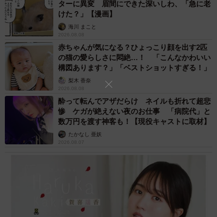
ターに異変 眉間にできた深いしわ、「急に老
目下の目標は「母に家を建ててあげたい。ボクサーとし
けた？」【漫画】
てはかなえられなかったので。そして、おにぎりで１人で
海川 まこと
2026.08.08
も多くのお客さんを幸せにしたい」と。リングで戦った両
赤ちゃんが気になる？ひょっこり顔を出す2匹
手で握るおにぎりは、孝行息子の愛情がこもった優しい味
の猫の愛らしさに悶絶…！ 「こんなかわいい
だ。
構図あります？」「ベストショットすぎる！」
梨木 香奈
（デイリースポーツ・中野 裕美子）
2026.08.08
酔って転んでアザだらけ ネイルも折れて超悲
惨 ケガが絶えない夜のお仕事 「病院代」と
数万円を渡す神客も！【現役キャストに取材】
たかなし 亜妖
2026.08.07