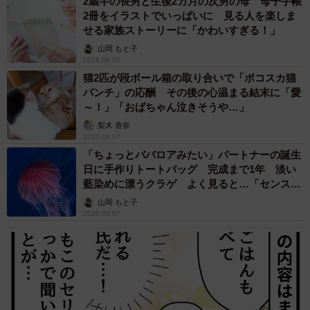
2歳半の長男と生後2カ月の次男の母 母子手帳
2冊をイラストでいっぱいに 見る人を楽しま
せる家族ストーリーに「かわいすぎる！」
山岡 もと子
2026.08.07
猫2匹が段ボール箱の取り合いで「ポコスカ猫
パンチ」の応酬 その後の心温まる結末に「愛
～！」「おばちゃん泣きそうや…」
梨木 香奈
2026.08.07
「ちょっとババロアみたい」パートナーの誕生
日に手作りトートバッグ 完成まで1年 淡い
藍染めに漂うクラゲ よく見ると…「センスす
ごい」
山岡 もと子
2026.08.07