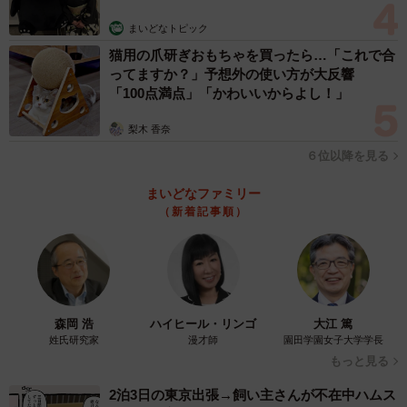
まいどなトピック
猫用の爪研ぎおもちゃを買ったら…「これで合
ってますか？」予想外の使い方が大反響
「100点満点」「かわいいからよし！」
梨木 香奈
６位以降を見る
まいどなファミリー
（新着記事順）
森岡 浩
ハイヒール・リンゴ
大江 篤
姓氏研究家
漫才師
園田学園女子大学学長
5/5
もっと見る
チャンピオンベルトを手にする山中竜也さん＝大阪市北区
2泊3日の東京出張→飼い主さんが不在中ハムス