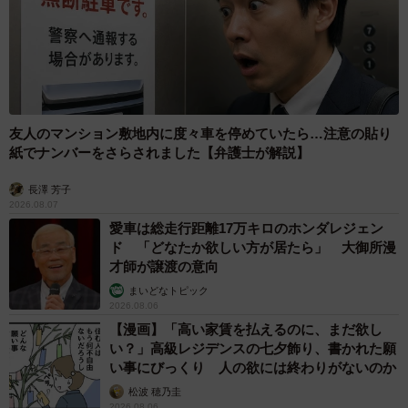
友人のマンション敷地内に度々車を停めていたら…注意の貼り
紙でナンバーをさらされました【弁護士が解説】
長澤 芳子
2026.08.07
愛車は総走行距離17万キロのホンダレジェン
ド 「どなたか欲しい方が居たら」 大御所漫
才師が譲渡の意向
まいどなトピック
2026.08.06
【漫画】「高い家賃を払えるのに、まだ欲し
い？」高級レジデンスの七夕飾り、書かれた願
い事にびっくり 人の欲には終わりがないのか
松波 穂乃圭
2026.08.06