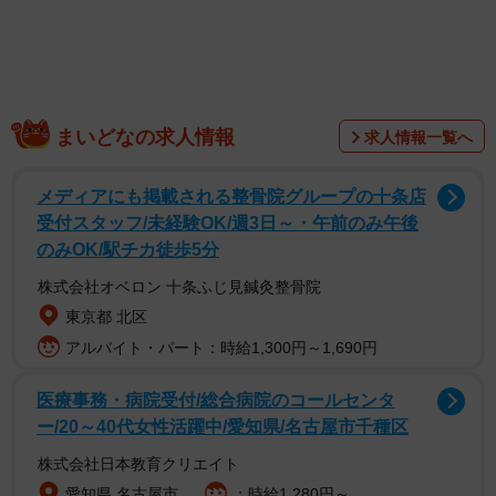
ボクサーとしては１年の間に天と地を味わった。１７年
まいどなの求人情報
求人情報一覧へ
８月に王座を獲得。しかし１８年７月、２度目の防衛戦で
判定負け。試合後、病院に搬送され「急性硬膜下血腫」と
メディアにも掲載される整骨院グループの十条店
診断された。日本ボクシングコミッションは規定で「頭蓋
受付スタッフ/未経験OK/週3日～・午前のみ午後
のみOK/駅チカ徒歩5分
内出血と診断された場合、ライセンスは自動的に失効」と
定めており、山中さんは２３歳の若さで引退した。
株式会社オベロン 十条ふじ見鍼灸整骨院
東京都 北区
アルバイト・パート：時給1,300円～1,690円
医療事務・病院受付/総合病院のコールセンタ
ー/20～40代女性活躍中/愛知県/名古屋市千種区
株式会社日本教育クリエイト
愛知県 名古屋市
：時給1,280円～