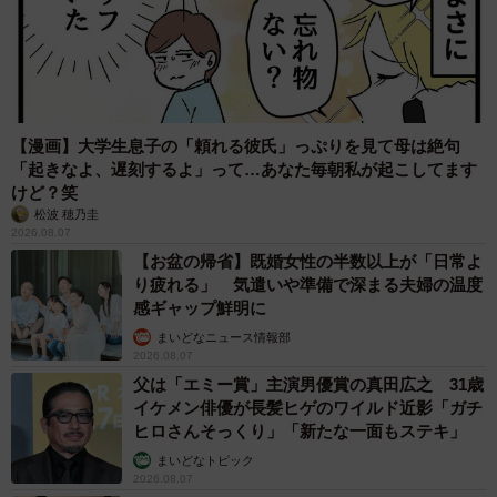
【漫画】大学生息子の「頼れる彼氏」っぷりを見て母は絶句
「起きなよ、遅刻するよ」って…あなた毎朝私が起こしてます
けど？笑
松波 穂乃圭
2026.08.07
【お盆の帰省】既婚女性の半数以上が「日常よ
り疲れる」 気遣いや準備で深まる夫婦の温度
感ギャップ鮮明に
まいどなニュース情報部
2026.08.07
父は「エミー賞」主演男優賞の真田広之 31歳
イケメン俳優が長髪ヒゲのワイルド近影「ガチ
ヒロさんそっくり」「新たな一面もステキ」
まいどなトピック
2026.08.07