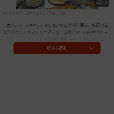
1/5
おにぎりを作る山中竜也さん＝大阪市北区
カウンターの中でニコニコとおにぎりを握る。笑顔の主
は元ボクシングＷＢＯ世界ミニマム級王者・山中竜也さん
（２４）だ。２０１８年８月の引退から半年後の昨年４
月、大阪・北新地にオープンしたおにぎり専門店「おにぎ
続きを読む
り竜」の店主。転身のきっかけは、ジムの先輩で元３階級
制覇王者・長谷川穂積さんによるあだ名だった。