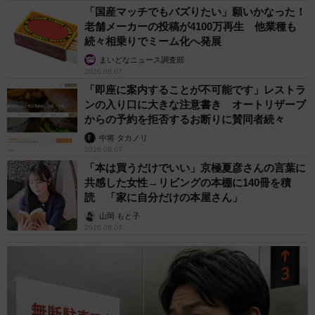
「国産マッチでもバズりたい」願いかなった！
老舗メーカーの投稿が4100万再生 他業種も
続々相乗りでミーム化へ発展
まいどなニュース調査部
2026.08.07
「即座に案内することが不可能です」レストラ
ンの入り口に大きな注意書き オートリザーブ
からの予約を拒否するお断りに賛同者続々
中将 タカノリ
2026.08.07
「本は買うだけでいい」京極夏彦さんの言葉に
共感した女性→リビングの本棚に140冊を積
読 「家に自分だけの本屋さん」
山岡 もと子
2026.08.07