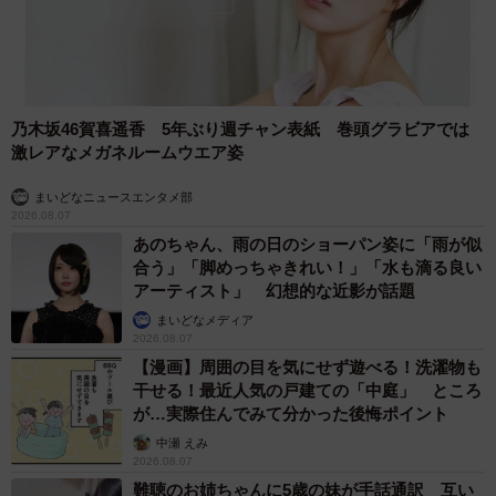
乃木坂46賀喜遥香 5年ぶり週チャン表紙 巻頭グラビアでは
激レアなメガネルームウエア姿
まいどなニュースエンタメ部
2026.08.07
あのちゃん、雨の日のショーパン姿に「雨が似
合う」「脚めっちゃきれい！」「水も滴る良い
アーティスト」 幻想的な近影が話題
まいどなメディア
2026.08.07
【漫画】周囲の目を気にせず遊べる！洗濯物も
干せる！最近人気の戸建ての「中庭」 ところ
が…実際住んでみて分かった後悔ポイント
中瀬 えみ
2026.08.07
難聴のお姉ちゃんに5歳の妹が手話通訳 互い