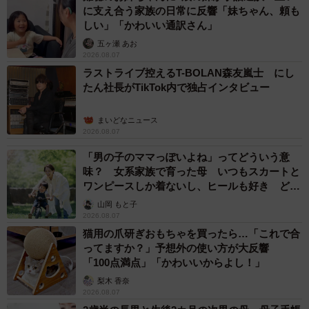
に支え合う家族の日常に反響「妹ちゃん、頼も
しい」「かわいい通訳さん」
五ヶ瀬 あお
2026.08.07
ラストライブ控えるT-BOLAN森友嵐士 にし
たん社長がTikTok内で独占インタビュー
まいどなニュース
2026.08.07
「男の子のママっぽいよね」ってどういう意
味？ 女系家族で育った母 いつもスカートと
ワンピースしか着ないし、ヒールも好き どの
へんが…
山岡 もと子
2026.08.07
猫用の爪研ぎおもちゃを買ったら…「これで合
ってますか？」予想外の使い方が大反響
「100点満点」「かわいいからよし！」
梨木 香奈
2026.08.07