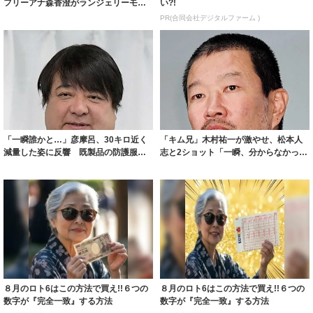
フリーアナ森香澄がランジェリーモデ
い?!
ルに ｢PE...
PR(合同会社デジタルファーム )
「一瞬誰かと…」彦摩呂、30キロ近く
「キム兄」木村祐一が激やせ、松本人
減量した姿に反響 既製品の防護服が
志と2ショット「一瞬、分からなかった
着られると...
わ」「テキ...
８月のロト6はこの方法で買え!!６つの
８月のロト6はこの方法で買え!!６つの
数字が『完全一致』する方法
数字が『完全一致』する方法