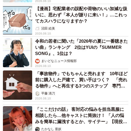
2026.08.10
【漫画】宅配業者の誤配や荷物のいい加減な扱
いに、思わず「本人が謝りに来い！」…これっ
てカスハラになりますか？
沼田 絵美
2026.08.10
令和の若者に聞いた「2026年の夏に一番聴きた
い曲」ランキング 2位はYUIの『SUMMER
SONG』、1位は？
まいどなニュース情報部
2026.08.10
「事故物件」でもちゃんと売れます 10年ほど
前に購入した戸建て、買い手はつく？ 「売れ
る物件」へと再生する3つのステップ 専門家
が解説
平藤 清刀
2026.08.10
「ここだけの話」 客対応の悩みを担当黒服に
相談したら…他キャストに筒抜け！ 「人の悩
みを簡単に漏洩するとか、サイテー」【現役キ
ャストに取材】
たかなし 亜妖