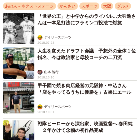
あの人～ネクストステージ
かんさい
スポーツ
大阪
グルメ
「世界の王」と中学からのライバル…大羽進さ
んは一本足打法にフラミンゴ投法で対抗
デイリースポーツ
2018.07.24
人生を変えたドラフト会議 予想外の全体１位
指名、今は政治家と母校コーチの二刀流
山本 智行
2018.10.16
甲子園で焼き肉店経営の元阪神・中込さん
「店をやってるうちに優勝を」古巣にエール
デイリースポーツ
2018.10.01
戦隊ヒーローから演出家、映画監督へ 春田純
一２年かけて念願の初作品完成