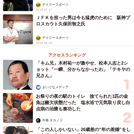
デイリースポーツ
2018.07.17
ＪＦＫを担った男は今も猛虎のために 阪神プ
ロスカウト久保田智之氏
デイリースポーツ
2018.08.14
アクセスランキング
「キム兄」木村祐一が激やせ、松本人志と2シ
ョット「一瞬、分からなかったわ」「テキヤの
兄さん」
まいどなメディア
お祭りの夜の駅のトイレ 捨てられた1匹の金
魚は酸欠状態だった 塩水浴で元気取り戻し白
点病の治療も奏功した
中将 タカノリ
「この人しかいない」26歳差の“年の差婚”をし