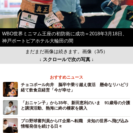
WBO世界ミニマム王座の初防衛に成功＝2018年3月18日、
神戸ポートピアホテル大輪田の間
まだまだ画像は続きます。画像（3/5）
↓ スクロールで次の写真 ↓
おすすめニュース
チョコボール向井 脳卒中乗り越え復活 懸命なリハビリ
経て飲食店経営「今が幸せ」
「おニャン子」から35年、新田恵利のいま 91歳母の介護
と講演活動、熱海に終の棲家を購入
プロ野球審判員からIT企業へ転職 未知の世界へ飛び込み
情報発信を続ける日々