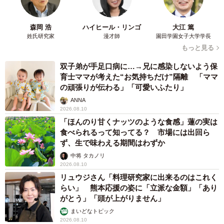
森岡 浩
ハイヒール・リンゴ
大江 篤
姓氏研究家
漫才師
園田学園女子大学学長
もっと見る
双子弟が手足口病に…→兄に感染しないよう保
育士ママが考えた“お気持ちだけ”隔離 「ママ
の頑張りが伝わる」「可愛いふたり」
ANNA
2026.08.10
「ほんのり甘くナッツのような食感」蓮の実は
食べられるって知ってる？ 市場には出回ら
ず、生で味わえる期間はわずか
中将 タカノリ
2026.08.10
リュウジさん「料理研究家に出来るのはこれく
らい」 熊本応援の姿に「立派な金額」「あり
がとう」「頭が上がりません」
まいどなトピック
2026.08.10