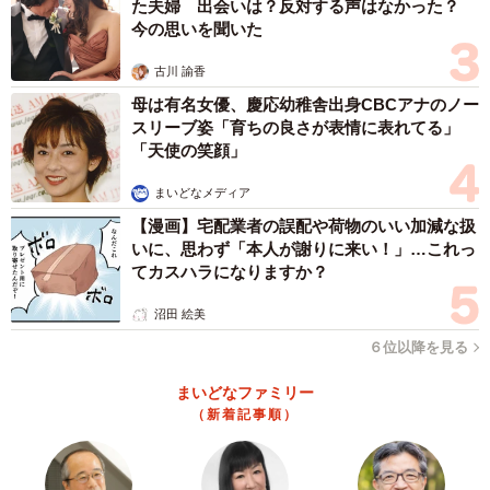
た夫婦 出会いは？反対する声はなかった？
今の思いを聞いた
古川 諭香
母は有名女優、慶応幼稚舎出身CBCアナのノー
スリーブ姿「育ちの良さが表情に表れてる」
「天使の笑顔」
まいどなメディア
【漫画】宅配業者の誤配や荷物のいい加減な扱
いに、思わず「本人が謝りに来い！」…これっ
てカスハラになりますか？
沼田 絵美
６位以降を見る
まいどなファミリー
（新着記事順）