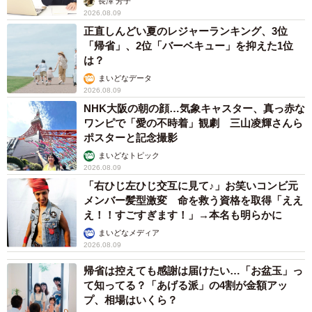
長澤 芳子
2026.08.09
正直しんどい夏のレジャーランキング、3位
「帰省」、2位「バーベキュー」を抑えた1位
は？
まいどなデータ
2026.08.09
NHK大阪の朝の顔…気象キャスター、真っ赤な
ワンピで「愛の不時着」観劇 三山凌輝さんら
ポスターと記念撮影
まいどなトピック
2026.08.09
「右ひじ左ひじ交互に見て♪」お笑いコンビ元
メンバー髪型激変 命を救う資格を取得「ええ
え！！すごすぎます！」→本名も明らかに
まいどなメディア
2026.08.09
帰省は控えても感謝は届けたい…「お盆玉」っ
て知ってる？「あげる派」の4割が金額アッ
プ、相場はいくら？