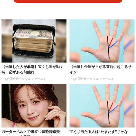
【当選した人が暴露】宝くじ運が動く
【当選】金運が上がる直前に起こるサ
時、必ずある前触れ
イン
PR(合同会社デジタルファーム )
PR(合同会社デジタルファーム )
ガーターベルトで際立つ妖艶脚線美
宝くじ当たる人は“たまたま”じゃな