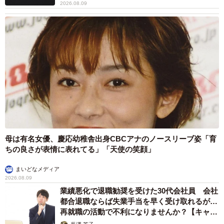
2026.08.09
母は有名女優、慶応幼稚舎出身CBCアナのノースリーブ姿「育
ちの良さが表情に表れてる」「天使の笑顔」
まいどなメディア
2026.08.09
業績悪化で退職勧奨を受けた30代会社員 会社
都合退職ならば失業手当を早く受け取れるが…
再就職の活動で不利になりませんか？【キャリ
アカウンセラーが解説】