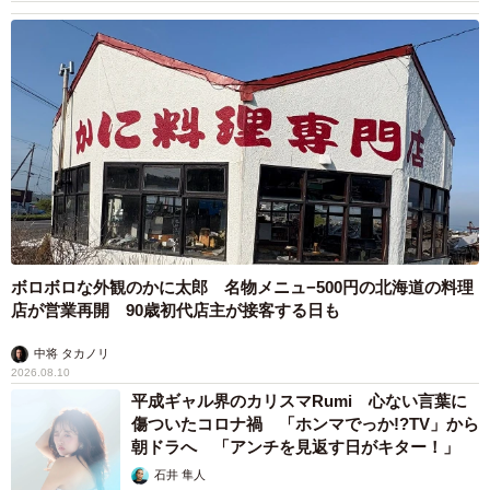
ボロボロな外観のかに太郎 名物メニュ−500円の北海道の料理
店が営業再開 90歳初代店主が接客する日も
中将 タカノリ
2026.08.10
平成ギャル界のカリスマRumi 心ない言葉に
傷ついたコロナ禍 「ホンマでっか!?TV」から
朝ドラへ 「アンチを見返す日がキター！」
石井 隼人