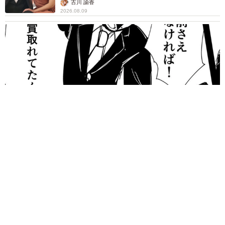
古川 諭香
2026.08.09
「お前さえいなければ金賞取れてた！」高校時代の演奏会がト
ラウマ……責められた学生は楽器修理職人に 10年後再会した
因縁の相手から思わぬ申し出【漫画】
海川 まこと
2026.08.09
補助があっても約9割が「夏の電気・ガス代は
重い」と回答…猛暑でも「冷房を控える」人が
7割超に