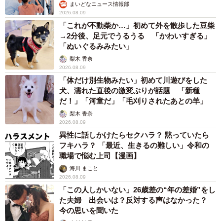
まいどなニュース情報部
2026.08.09
「これが不動柴か…」初めて外を散歩した豆柴
→2分後、足元でうるうる 「かわいすぎる」
「ぬいぐるみみたい」
梨木 香奈
2026.08.09
「体だけ別生物みたい」初めて川遊びをした
犬、濡れた直後の激変ぶりが話題 「新種
だ！」「河童だ」「毛刈りされたあとの羊」
梨木 香奈
2026.08.09
異性に話しかけたらセクハラ？ 黙っていたら
フキハラ？ 「最近、生きるの難しい」令和の
職場で悩む上司【漫画】
海川 まこと
2026.08.09
「この人しかいない」26歳差の“年の差婚”をし
た夫婦 出会いは？反対する声はなかった？
今の思いを聞いた