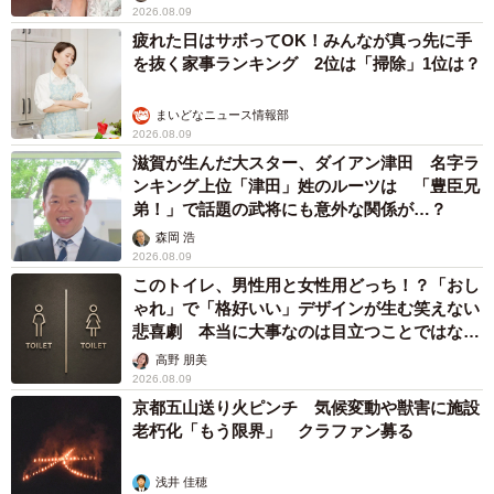
2026.08.09
疲れた日はサボってOK！みんなが真っ先に手
を抜く家事ランキング 2位は「掃除」1位は？
まいどなニュース情報部
2026.08.09
滋賀が生んだ大スター、ダイアン津田 名字ラ
ンキング上位「津田」姓のルーツは 「豊臣兄
弟！」で話題の武将にも意外な関係が…？
森岡 浩
2026.08.09
このトイレ、男性用と女性用どっち！？「おし
ゃれ」で「格好いい」デザインが生む笑えない
悲喜劇 本当に大事なのは目立つことではな
く…
高野 朋美
2026.08.09
京都五山送り火ピンチ 気候変動や獣害に施設
老朽化「もう限界」 クラファン募る
浅井 佳穂