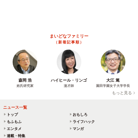
森岡 浩
ハイヒール・リンゴ
大江 篤
姓氏研究家
漫才師
園田学園女子大学学長
もっと見る
ニュース一覧
トップ
おもしろ
もふもふ
ライフハック
エンタメ
マンガ
連載・特集
ライター一覧
記者
まいどなファミリー
Information
まいどなニュースとは
取材リクエスト
利用規約・プライバシー
著作権
広告メニュー
お問い合わせ
おすすめ情報
求人情報一覧