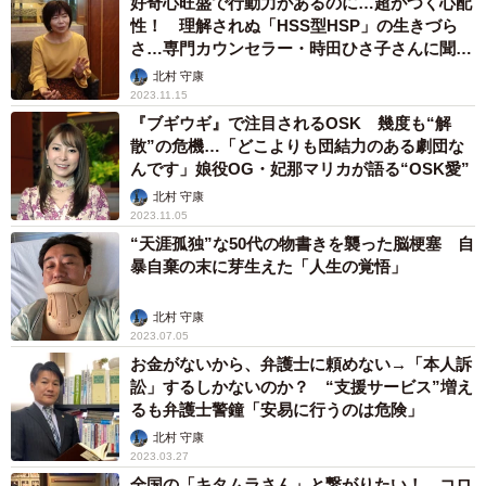
好奇心旺盛で行動力があるのに…超がつく心配
性！ 理解されぬ「HSS型HSP」の生きづら
さ…専門カウンセラー・時田ひさ子さんに聞い
てみた
北村 守康
2023.11.15
『ブギウギ』で注目されるOSK 幾度も“解
散”の危機…「どこよりも団結力のある劇団な
んです」娘役OG・妃那マリカが語る“OSK愛”
北村 守康
2023.11.05
“天涯孤独”な50代の物書きを襲った脳梗塞 自
暴自棄の末に芽生えた「人生の覚悟」
北村 守康
2023.07.05
お金がないから、弁護士に頼めない→「本人訴
訟」するしかないのか？ “支援サービス”増え
るも弁護士警鐘「安易に行うのは危険」
北村 守康
2023.03.27
全国の「キタムラさん」と繋がりたい！…コロ