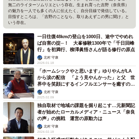
無二のライターソムリエという存在。生まれ育った吉野（奈良県）
の魅力を一人でも多くの人に伝えたく、自分目線で発信している。
目指すところは、「吉野のことなら、取りあえずこの男に聞け」と
いう存在。
一日往復48kmの登山を1000日、途中でやめれ
ば自害の掟─！ 大峯修験1300年で「千日回峰
行」を初満行、柳澤眞悟さんが語る修行の原点
北村 守康
2026.01.18
「ホームシックやと思います」ゆりやんがLA
から涙の配信 「よう見やんかった」と父 世
界中を笑顔にするインフルエンサーを癒すのは
奈良の実家
北村 守康
2025.02.09
独自取材で地域の課題を掘り起こす…元新聞記
者が始めたローカルメディア・ニュース「奈良
の声」の挑戦 運営の原動力は
北村 守康
2024.02.18