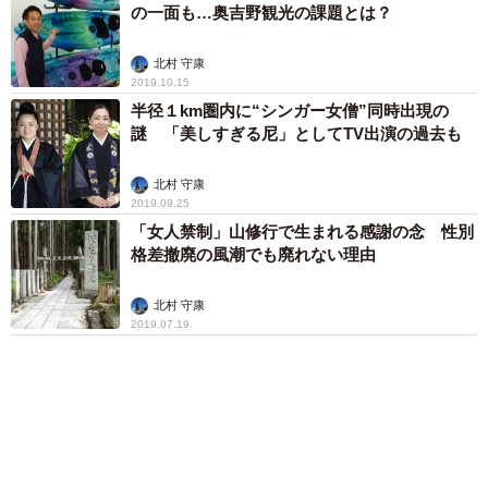
の一面も…奥吉野観光の課題とは？
北村 守康
2019.10.15
半径１km圏内に“シンガー女僧”同時出現の
謎 「美しすぎる尼」としてTV出演の過去も
北村 守康
2019.09.25
「女人禁制」山修行で生まれる感謝の念 性別
格差撤廃の風潮でも廃れない理由
北村 守康
2019.07.19
アクセスランキング
「化けましたね～」10歳で綾瀬はるかの娘役→
雰囲気ガラリの18歳に成長 「メイクで雰囲気
が」「宝塚に入れそう」
まいどなメディア