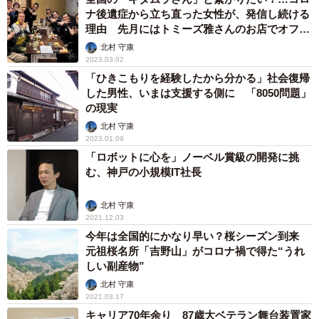
ナ後遺症から立ち直った女性が、発信し続ける
理由 先月にはトミーズ雅さんのお店でオフ会
も
北村 守康
2023.03.02
「ひきこもりを経験したから分かる」社会復帰
した男性、いまは支援する側に 「8050問題」
の現実
北村 守康
2023.01.09
「ロボットに心を」ノーベル賞級の開発に挑
む、神戸の小規模IT社長
北村 守康
2021.12.03
今年は全国的にかなり早い？桜シーズン到来
元祖桜名所「吉野山」がコロナ禍で得た“うれ
しい副産物”
北村 守康
2021.03.17
キャリア70年余り 87歳大ベテラン舞台装置家