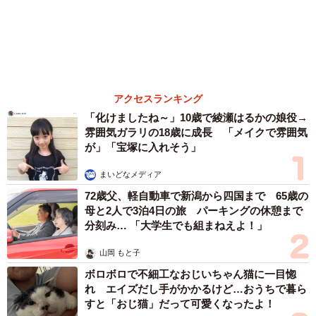
72歳父、軽自動車で新潟から四国まで 65歳の
母と2人で3泊4日の旅 パーキングの休憩まで
分刻み… 「大学生でも組まねえよ！」
山岡 もと子
ボロボロで不細工なおじいちゃん猫に一目惚
れ エイズだし手がかかるけど…おうちで暮ら
すと「おじ猫」だって可愛くなったよ！
鶴野 浩己
「不謹慎でないかと」実力派歌手、熊本へ支援
物資…運搬トラックの車体デザインにためら
い 「痛いほど伝わる」「行動され立派」
まいどなトピック
2泊3日の東京出張→飼い主さんが不在中ハムス
ターに異変 眉間にできた深いしわ、「急に老
けた？」【漫画】
海川 まこと