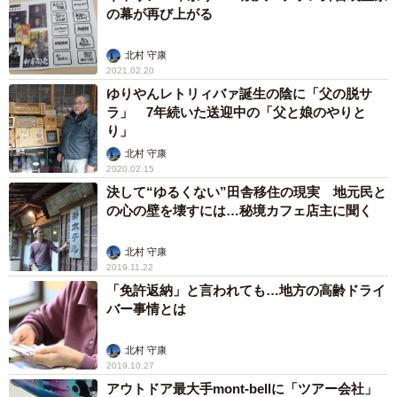
の幕が再び上がる
北村 守康
2021.02.20
ゆりやんレトリィバァ誕生の陰に「父の脱サ
ラ」 7年続いた送迎中の「父と娘のやりと
り」
北村 守康
2020.02.15
決して“ゆるくない”田舎移住の現実 地元民と
の心の壁を壊すには…秘境カフェ店主に聞く
北村 守康
2019.11.22
「免許返納」と言われても…地方の高齢ドライ
バー事情とは
北村 守康
2019.10.27
アウトドア最大手mont-bellに「ツアー会社」