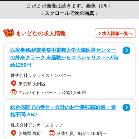
まだまだ画像は続きます。画像（2/6）
↓ スクロールで次の写真 ↓
まいどなの求人情報
求人情報一覧へ
医療事務/絶賛募集中東邦大学大森医療センター
の外来クラーク 未経験からスペシャリストへ!/時
給1250円
株式会社リジョイスカンパニー
東京都 大田区
アルバイト・パート：時給1,250円
総合病院での受付・会計のお仕事/病院経験・資
格不問/2047
株式会社アンカースタッフ
茨城県 境町
派遣社員：時給1,150円～