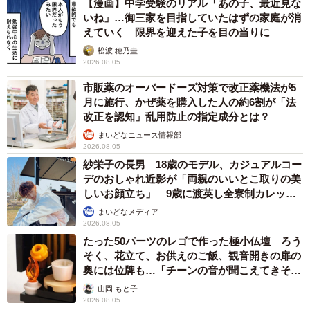
【漫画】中学受験のリアル「あの子、最近見な
いね」…御三家を目指していたはずの家庭が消
えていく 限界を迎えた子を目の当りに
松波 穂乃圭
2026.08.05
市販薬のオーバードーズ対策で改正薬機法が5
月に施行、かぜ薬を購入した人の約6割が「法
改正を認知」乱用防止の指定成分とは？
まいどなニュース情報部
2026.08.05
紗栄子の長男 18歳のモデル、カジュアルコー
デのおしゃれ近影が「両親のいいとこ取りの美
しいお顔立ち」 9歳に渡英し全寮制カレッジ
で学ぶ
まいどなメディア
2026.08.05
たった50パーツのレゴで作った極小仏壇 ろう
そく、花立て、お供えのご飯、観音開きの扉の
奥には位牌も…「チーンの音が聞こえてきそ
う」
山岡 もと子
2026.08.05