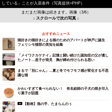
している」ことが入居条件（写真提供=PHP）
まだまだ画像は続きます。画像（3/6）
↓ スクロールで次の写真 ↓
おすすめニュース
猫好きの猫好きによる猫のためのアパートが神戸に誕生
フェリシモ猫部の英知を結集
「メイワクカケナイ」記憶と闘い続けた認知症の父が遺し
たノート…息子が発見 胸が締め付けられる思い
まるで「別にゃん」…夏と冬でモフモフ感が変化する不思
議な猫
かわいすぎて食べられない！ 有名絵師の子犬の焼き印入
り菓子が話題
【動画】孫の手、たまらんのぅ