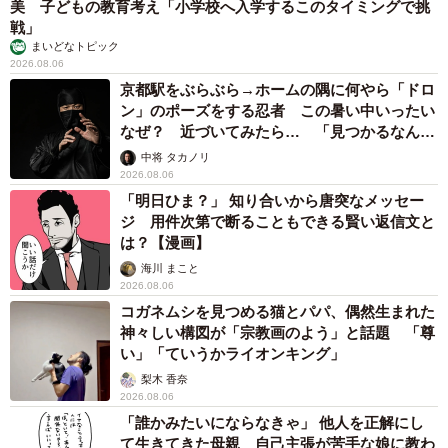
美 子どもの教育考え「小学校へ入学するこのタイミングで挑
戦」
まいどなトピック
2026.08.06
京都駅をぶらぶら→ホームの隅に何やら「ドロ
ン」のポーズをする忍者 この暑い中いったい
なぜ？ 近づいてみたら… 「見つかるなんて
未熟」
中将 タカノリ
2026.08.06
「明日ひま？」 知り合いから唐突なメッセー
ジ 用件次第で断ることもできる賢い返信文と
は？【漫画】
海川 まこと
2026.08.06
コガネムシを見つめる猫とパパ、偶然生まれた
神々しい構図が「宗教画のよう」と話題 「尊
い」「ていうかライオンキング」
梨木 香奈
2026.08.06
「誰かみたいにならなきゃ」 他人を正解にし
て生きてきた母親 自己主張が苦手な娘に教わ