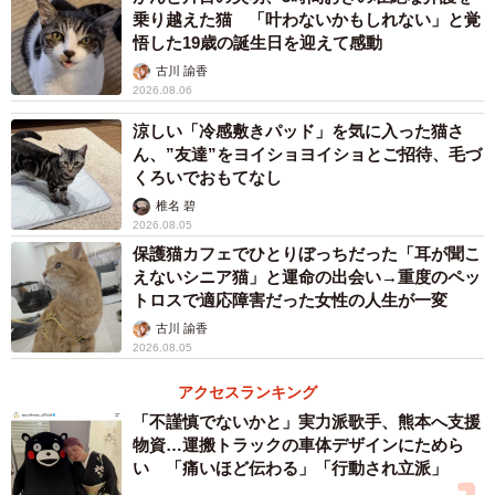
乗り越えた猫 「叶わないかもしれない」と覚
悟した19歳の誕生日を迎えて感動
古川 諭香
2026.08.06
涼しい「冷感敷きパッド」を気に入った猫さ
ん、”友達”をヨイショヨイショとご招待、毛づ
くろいでおもてなし
椎名 碧
2026.08.05
保護猫カフェでひとりぼっちだった「耳が聞こ
えないシニア猫」と運命の出会い→重度のペッ
トロスで適応障害だった女性の人生が一変
古川 諭香
2026.08.05
アクセスランキング
「不謹慎でないかと」実力派歌手、熊本へ支援
物資…運搬トラックの車体デザインにためら
い 「痛いほど伝わる」「行動され立派」