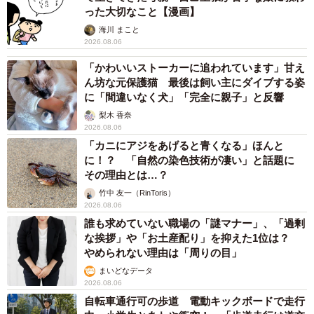
った大切なこと【漫画】
海川 まこと
2026.08.06
「かわいいストーカーに追われています」甘え
ん坊な元保護猫 最後は飼い主にダイブする姿
に「間違いなく犬」「完全に親子」と反響
梨木 香奈
2026.08.06
「カニにアジをあげると青くなる」ほんと
に！？ 「自然の染色技術が凄い」と話題に
その理由とは…？
竹中 友一（RinToris）
2026.08.06
誰も求めていない職場の「謎マナー」、「過剰
な挨拶」や「お土産配り」を抑えた1位は？
やめられない理由は「周りの目」
まいどなデータ
2026.08.06
自転車通行可の歩道 電動キックボードで走行