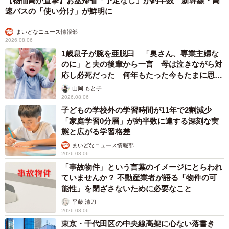
【物価高が直撃】お盆帰省「予定なし」が約半数 新幹線・高
速バスの「使い分け」が鮮明に
まいどなニュース情報部
2026.08.06
1歳息子が腕を亜脱臼 「奥さん、専業主婦な
のに」と夫の後輩から一言 母は泣きながら対
応し必死だった 何年もたった今もたまに思い
出し…
山岡 もと子
2026.08.06
子どもの学校外の学習時間が11年で2割減少
「家庭学習0分層」が約半数に達する深刻な実
態と広がる学習格差
まいどなニュース情報部
2026.08.06
「事故物件」という言葉のイメージにとらわれ
ていませんか？ 不動産業者が語る「物件の可
能性」を閉ざさないために必要なこと
平藤 清刀
2026.08.06
東京・千代田区の中央線高架に心ない落書き