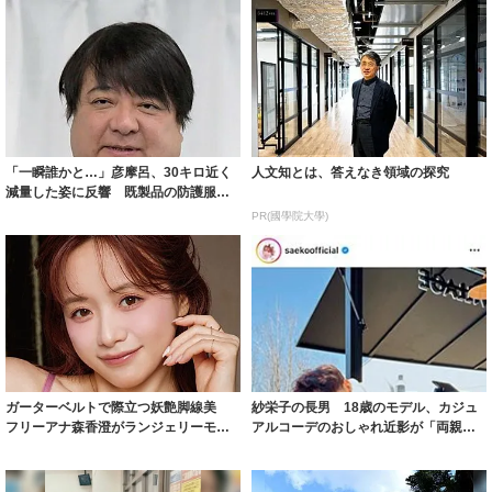
「一瞬誰かと…」彦摩呂、30キロ近く
人文知とは、答えなき領域の探究
減量した姿に反響 既製品の防護服が
着られると...
PR(國學院大學)
ガーターベルトで際立つ妖艶脚線美
紗栄子の長男 18歳のモデル、カジュ
フリーアナ森香澄がランジェリーモデ
アルコーデのおしゃれ近影が「両親の
ルに ｢PE...
いいとこ取...