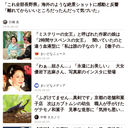
「これ全部長野県」海外のような絶景ショットに感動と反響
「離れてからいいところだったんだって気づいた」
行橋 友
2026.08.06
「ミステリーの女王」と呼ばれた作家の娘は
「2時間サスペンスの女王」 聞いていたのと
違う血液型に「私は誰の子なの？」【徹子の部
屋】
まいどなニュース
2026.08.06
「わぁ…姐さん…」「永遠にお美しい」 大女
優岩下志麻さん、写真家のインスタに登場
まいどなメディア
2026.08.05
「ふざけてません…真剣です」京都の老舗和菓
子店 次はカブトムシの幼虫 職人が手がけた
ゲテモノ和菓子 見事な造形に「気持ち悪いく
らいリアル」
中将 タカノリ
2026.08.05