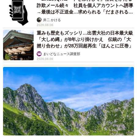
詐欺メール続々 社員を個人アカウントへ誘導
→最後は不正送金…求められる「だまされる前
提」の対策
井二 かける
2026.08.06
重みも歴史もズッシリ…出雲大社の日本最大級
「大しめ縄」が8年ぶり掛けかえ 伝統の「大
撚り合わせ」が28万回超再生「ほんとに圧巻」
まいどなニュース調査部
2026.08.06