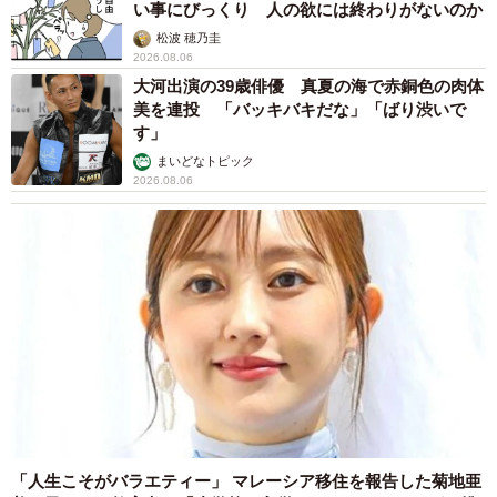
い事にびっくり 人の欲には終わりがないのか
松波 穂乃圭
2026.08.06
大河出演の39歳俳優 真夏の海で赤銅色の肉体
美を連投 「バッキバキだな」「ばり渋いで
す」
まいどなトピック
2026.08.06
「人生こそがバラエティー」 マレーシア移住を報告した菊地亜