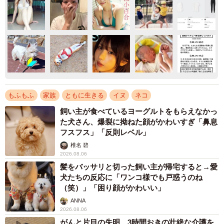
もふもふ
家族
ともに生きる
イヌ
ネコ
飼い主が食べているヨーグルトをもらえなかっ
た犬さん、爆裂に拗ねた顔がかわいすぎ「鼻息
フスフス」「反則レベル」
椎名 碧
2026.08.06
髪をバッサリと切った飼い主が帰宅すると→愛
犬たちの反応に「ワンコ様でも戸惑うのね
（笑）」「困り顔がかわいい」
ANNA
2026.08.06
がんと片目の失明、3時間おきの壮絶な介護を