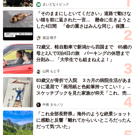
まいどなトピック
「そのままにしといてください」道路で動けな
い猫を前に返された一言… 懸命に生きようと
した4日間 「命の重さはみんな同じ」保護団
体代表の訴え
渡辺 晴子
72歳父、軽自動車で新潟から四国まで 65歳の
母と2人で3泊4日の旅 パーキングの休憩まで
分刻み… 「大学生でも組まねえよ！」
山岡 もと子
83歳父が骨折で入院 ３カ月の病院生活があま
りに退屈で「画用紙と色鉛筆持ってこい！」→
スケッチブックを見た家族が仰天「これ、売れ
ますよ…」
中将 タカノリ
「これ全部長野県」海外のような絶景ショット
に感動と反響「離れてからいいところだったん
だって気づいた」