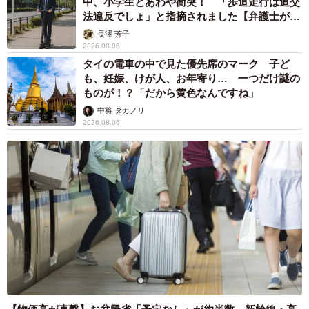
中、小学生とあわや衝突！ 「歩道走行は道交
法違反でしょ」と指摘されました【弁護士が解
説】
長澤 芳子
2026.08.06
タイの電車の中で見た優先席のマーク 子ど
も、妊娠、けが人、お年寄り… 一つだけ謎の
ものが！？「だから黄色なんですね」
中将 タカノリ
2026.08.06