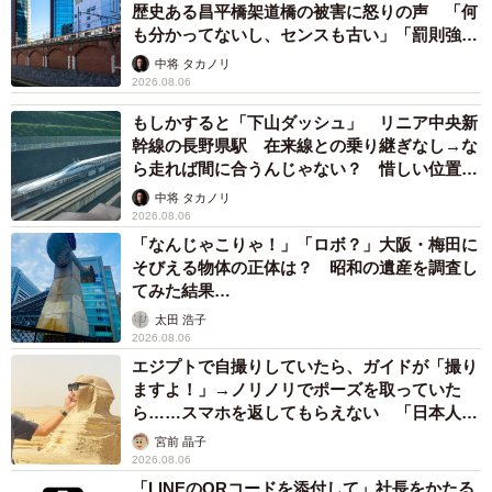
歴史ある昌平橋架道橋の被害に怒りの声 「何
も分かってないし、センスも古い」「罰則強化
して」
中将 タカノリ
2026.08.06
もしかすると「下山ダッシュ」 リニア中央新
幹線の長野県駅 在来線との乗り継ぎなし→な
ら走れば間に合うんじゃない？ 惜しい位置関
係が反響
中将 タカノリ
2026.08.06
「なんじゃこりゃ！」「ロボ？」大阪・梅田に
そびえる物体の正体は？ 昭和の遺産を調査し
てみた結果…
太田 浩子
2026.08.06
エジプトで自撮りしていたら、ガイドが「撮り
ますよ！」→ノリノリでポーズを取っていた
ら……スマホを返してもらえない 「日本人は
カモ代表かも」「私は6時間で3万円払った」
宮前 晶子
2026.08.06
「LINEのQRコードを添付して」社長をかたる