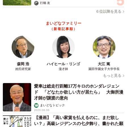
行橋 友
６位以降を見る
まいどなファミリー
（新着記事順）
森岡 浩
ハイヒール・リンゴ
大江 篤
姓氏研究家
漫才師
園田学園女子大学学長
もっと見る
愛車は総走行距離17万キロのホンダレジェン
ド 「どなたか欲しい方が居たら」 大御所漫
才師が譲渡の意向
まいどなトピック
2026.08.06
【漫画】「高い家賃を払えるのに、まだ欲し
い？」高級レジデンスの七夕飾り、書かれた願