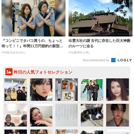
『コンビニでタバコ買うの、ちょっと
出雲大社の謎 古代に存在した巨大神殿
待って！！』年間11万円節約の新型タ
のルーツに迫る
バコ
PR(株式会社HAL)
PR(國學院大學)
Recommended by
昨日の人気フォトセレクション