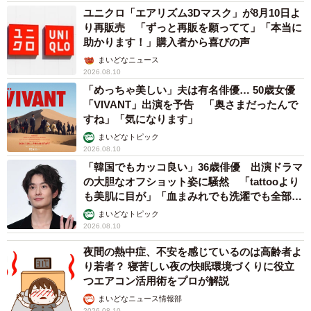
ユニクロ「エアリズム3Dマスク」が8月10日よ
り再販売 「ずっと再販を願ってて」「本当に
助かります！」購入者から喜びの声
まいどなニュース
2026.08.10
「めっちゃ美しい」夫は有名俳優… 50歳女優
「VIVANT」出演を予告 「奥さまだったんで
すね」「気になります」
まいどなトピック
2026.08.10
「韓国でもカッコ良い」36歳俳優 出演ドラマ
の大胆なオフショット姿に騒然 「tattooより
も美肌に目が」「血まみれでも洗濯でも全部か
っこいい」
まいどなトピック
2026.08.10
夜間の熱中症、不安を感じているのは高齢者よ
り若者？ 寝苦しい夜の快眠環境づくりに役立
つエアコン活用術をプロが解説
まいどなニュース情報部
2026.08.10