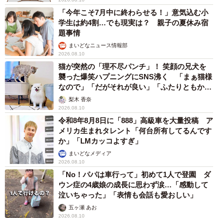
「今年こそ7月中に終わらせる！」意気込む小
学生は約4割…でも現実は？ 親子の夏休み宿
題事情
まいどなニュース情報部
2026.08.10
猫が突然の「理不尽パンチ」！ 笑顔の兄犬を
襲った爆笑ハプニングにSNS沸く 「まぁ猫様
なので」「だがそれが良い」「ふたりともかわ
いいね」
梨木 香奈
2026.08.10
令和8年8月8日に「888」高級車を大量投稿 ア
メリカ生まれタレント「何台所有してるんです
か」「LMカッコよすぎ」
まいどなメディア
2026.08.10
「No！パパは車行って」初めて1人で登園 ダ
ウン症の4歳娘の成長に思わず涙…「感動して
泣いちゃった」「表情も会話も愛おしい」
五ヶ瀬 あお
2026.08.10