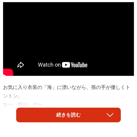
お気に入り衣装の「海」に漂いながら、孫の手が優しくト
ントン。
あー、幸せ。グー。。。
続きを読む
タラオ（licca_tarao_0311）
anicas★アニキャス所属