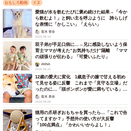
おもしろ動画
イヌ
愛猫が水を飲むたびに褒め続けた結果→「今か
ら飲むよ！」と飼い主を呼ぶように 誇らしげ
な表情に「かしこい」「えらい」
梨木 香奈
2026.08.10
双子弟が手足口病に…→兄に感染しないよう保
育士ママが考えた“お気持ちだけ”隔離 「ママ
の頑張りが伝わる」「可愛いふたり」
ANNA
2026.08.10
12歳の愛犬に変化 1歳息子の膝で甘える初め
て見せる姿に反響 これまで「見守る立場」だ
ったのに…「頭ポンポンが愛に満ちている」
「尊…」
梨木 香奈
2026.08.08
猫用の爪研ぎおもちゃを買ったら…「これで合
ってますか？」予想外の使い方が大反響
「100点満点」「かわいいからよし！」