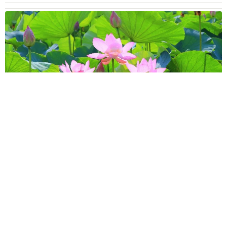
「ほんのり甘くナッツのような食感」蓮の実は食べられるって
知ってる？ 市場には出回らず、生で味わえる期間はわずか
中将 タカノリ
2026.08.10
リュウジさん「料理研究家に出来るのはこれく
らい」 熊本応援の姿に「立派な金額」「あり
がとう」「頭が上がりません」
まいどなトピック