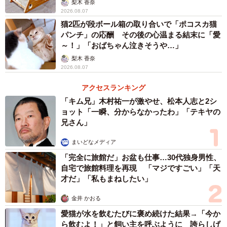
梨木 香奈
2026.08.07
猫2匹が段ボール箱の取り合いで「ポコスカ猫
パンチ」の応酬 その後の心温まる結末に「愛
～！」「おばちゃん泣きそうや…」
梨木 香奈
2026.08.07
アクセスランキング
「キム兄」木村祐一が激やせ、松本人志と2シ
ョット「一瞬、分からなかったわ」「テキヤの
兄さん」
まいどなメディア
「完全に旅館だ」お盆も仕事…30代独身男性、
自宅で旅館料理を再現 「マジですごい」「天
才だ」「私もまねしたい」
金井 かおる
愛猫が水を飲むたびに褒め続けた結果→「今か
ら飲むよ！」と飼い主を呼ぶように 誇らしげ