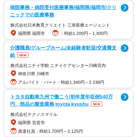
病院事務・病院受付医療事務/福岡県/福岡市/クリ
ニックでの医療事務
株式会社日本教育クリエイト 三幸医療エージェント
福岡県 福岡市
：時給1,200円～1,300円
介護職員/グループホーム/未経験者歓迎/交通費支
給
NEW
株式会社ニチイ学館 ニチイケアセンター川崎宮内
神奈川県 川崎市
アルバイト・パート：時給1,340円～2,238円
トヨタ自動車九州で働こう!初年度年収例540万
円、部品の製造業務 toyota kyushu
NEW
株式会社テクノスマイル
福岡県 宮若市
派遣社員：時給1,700円～2,125円