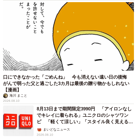
口にできなかった「ごめんね」 今も消えない遠い日の後悔
がんで弱った父と過ごした3カ月は最後の贈り物かもしれない
【漫画】
海川 まこと
2026.08.10
8月13日まで期間限定3990円 「アイロンなし
でキレイに着られる」ユニクロのシャツワン
ピ 「軽くて涼しい」「スタイル良く見える」
の声
まいどなニュース
2026.08.10