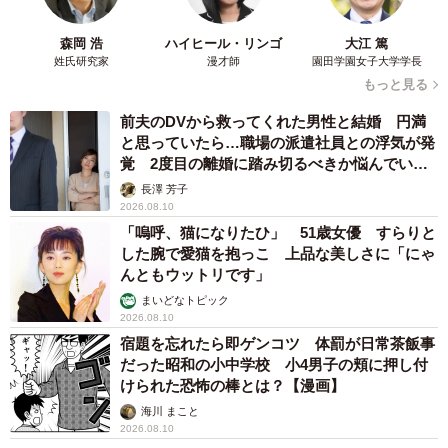
森岡 浩
ハイヒール・リンゴ
大江 篤
姓氏研究家
漫才師
園田学園女子大学学長
もっと見る
前夫のDVから救ってくれた男性と結婚 円満
と思っていたら…職場の派遣社員との浮気が発
覚 2度目の離婚に踏み切るべきか悩んでいま
す【夫婦関係修復カウンセラーが解説】
長澤 芳子
2026.08.10
「嗚呼、猫になりたひ」 51歳女優 すらりと
した腕で愛猫を抱っこ 上品な美しさに「にゃ
んともウットリです」
まいどなトピック
2026.08.10
宿題を忘れたら即ゲンコツ 体罰が日常茶飯事
だった昭和の小中学校 小4男子の頬に押し付
けられた恐怖の棒とは？【漫画】
海川 まこと
2026.08.10