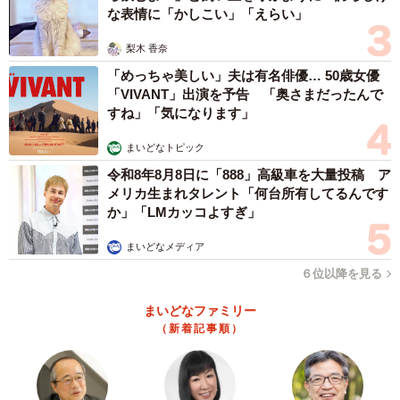
な表情に「かしこい」「えらい」
梨木 香奈
「めっちゃ美しい」夫は有名俳優… 50歳女優
「VIVANT」出演を予告 「奥さまだったんで
すね」「気になります」
まいどなトピック
令和8年8月8日に「888」高級車を大量投稿 ア
メリカ生まれタレント「何台所有してるんです
か」「LMカッコよすぎ」
まいどなメディア
６位以降を見る
まいどなファミリー
（新着記事順）