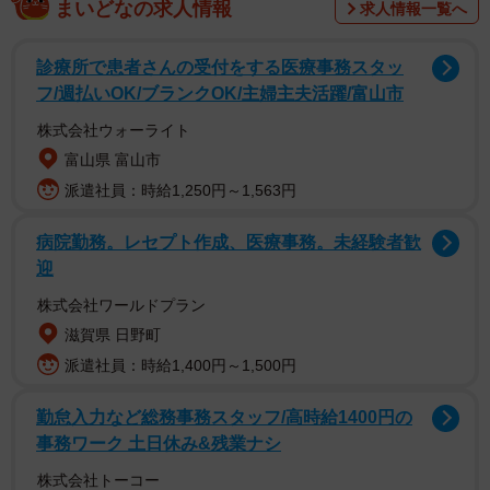
それは、「今日は実家の亡くなった親父の部屋で寝ま
まいどなの求人情報
求人情報一覧へ
す」で始まるバスマン（@BUSMANTHEWORST）さんの
今月５日のツイート。その部屋で発見したのは、記憶と闘
診療所で患者さんの受付をする医療事務スタッ
っていただろう、父の姿が記されたノートでした。
フ/週払いOK/ブランクOK/主婦主夫活躍/富山市
株式会社ウォーライト
今日は実家の亡くなった親父の部屋で寝ます。
富山県 富山市
派遣社員：時給1,250円～1,563円
認知症だったんですけど、
たぶん母ちゃんに怒られながら、
病院勤務。レセプト作成、医療事務。未経験者歓
迎
記憶と闘ってる親父のノートを見つけてしまい、
さっき病院で親父の亡骸を見ても余裕だったのに、
株式会社ワールドプラン
今は涙が止まらない😭
pic.twitter.com/Jeg8brZbrs
滋賀県 日野町
派遣社員：時給1,400円～1,500円
— バスマン (@BUSMANTHEWORST)
December 4, 2019
勤怠入力など総務事務スタッフ/高時給1400円の
「メイワクカケナイ様ニスル」「ヨルになったらアマド
事務ワーク 土日休み&残業ナシ
シメル」「自分の考えで行動しない」…。自分に言い聞か
株式会社トーコー
せるように、カタカナ混じりで書かれた、いくつもの注意