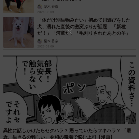
梨木 香奈
2026.08.09
「体だけ別生物みたい」初めて川遊びをした
犬、濡れた直後の激変ぶりが話題 「新種
だ！」「河童だ」「毛刈りされたあとの羊」
梨木 香奈
2026.08.09
異性に話しかけたらセクハラ？ 黙っていたらフキハラ？ 「最
近、生きるの難しい」令和の職場で悩む上司【漫画】