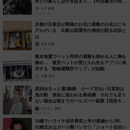
男との暮らしは行き詰まり…【司法書士の現場
から】
山下 静香
2026.08.08
京都の百貨店が開催のお化け屋敷のお化けにモ
デルがいる 比叡山延暦寺の僧侶が語る伝説と
は
浅井 佳穂
2026.08.08
熊本地震でペット同伴の避難を諦める人に胸を
痛め… 被災ペットの受け入れ先をアプリに表
示する「動物避難所マップ」が始動
平藤 清刀
2026.08.08
原則ゆるっと週3勤務 カード支払い日直前は
鬼出勤 借金に追われる風俗嬢 それでも足り
ない場合は朝までガールズバー副業【現役キャ
ストに取材】
たかなし 亜妖
2026.08.08
19歳でハライチ岩井勇気と年の差婚から3年、
22歳元おはガール髪バッサリ「ショート似合い