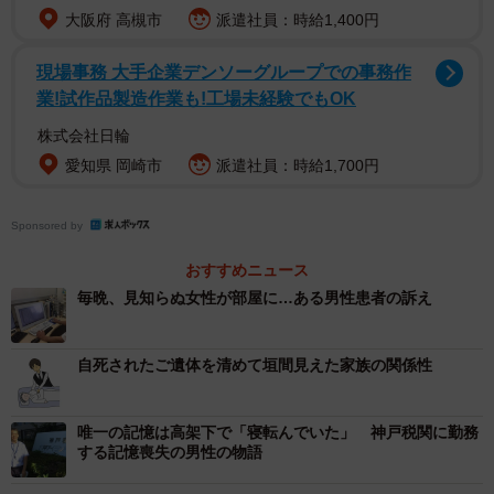
大阪府 高槻市
派遣社員：時給1,400円
書き。「ワルカッタ」という言葉もありました。ツイート
は大きな反響を呼び、これまでに5.9万件のリツイートと22
現場事務 大手企業デンソーグループでの事務作
万以上の「いいね」を集めています。
業!試作品製造作業も!工場未経験でもOK
株式会社日輪
バスマンさんの父は５０代で仕事を早期退職し、それか
愛知県 岡崎市
派遣社員：時給1,700円
らは「自宅で特に趣味もなく隠居生活を送っていた」とい
います。一方、母は仕事で忙しく、留守中の家事は父がし
Sponsored by
ていたようでした。
おすすめニュース
毎晩、見知らぬ女性が部屋に…ある男性患者の訴え
自死されたご遺体を清めて垣間見えた家族の関係性
唯一の記憶は高架下で「寝転んでいた」 神戸税関に勤務
する記憶喪失の男性の物語