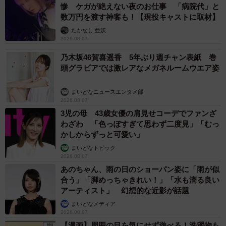
惨 ケガが絶えない夜のお仕事 「病院代」と
数万円を渡す神客も！【現役キャストに取材】
たかなし 亜妖
2026.08.07
乃木坂46賀喜遥香 5年ぶり週チャン表紙 巻
頭グラビアでは激レアなメガネルームウエア姿
まいどなニュースエンタメ部
2026.08.07
3児の母 43歳女優の肩見せコーデでファンざ
わざわ 「色っぽすぎて思わず二度見」「むっ
かしからずっと可愛い」
まいどなトピック
2026.08.07
あのちゃん、雨の日のショーパン姿に「雨が似
合う」「脚めっちゃきれい！」「水も滴る良い
アーティスト」 幻想的な近影が話題
まいどなメディア
2026.08.07
【漫画】周囲の目を気にせず遊べる！洗濯物も