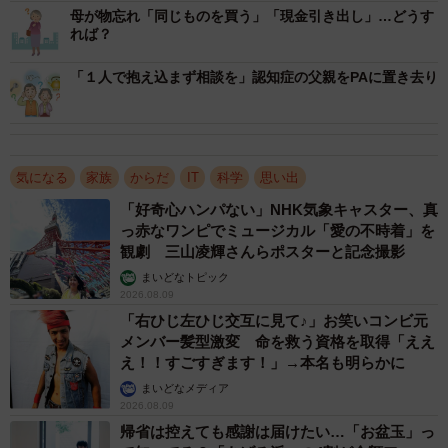
母が物忘れ「同じものを買う」「現金引き出し」…どうす
れば？
「１人で抱え込まず相談を」認知症の父親をPAに置き去り
気になる
家族
からだ
IT
科学
思い出
「好奇心ハンパない」NHK気象キャスター、真
2/5
っ赤なワンピでミュージカル「愛の不時着」を
観劇 三山凌輝さんらポスターと記念撮影
認知症だった父が忘れないよう書き留めていたノート（提供）
まいどなトピック
2026.08.09
バスマンさんは実家を離れて暮らしていたため、父の異
「右ひじ左ひじ交互に見て♪」お笑いコンビ元
変には気付きませんでしたが、３年ほど前、母から電話で
メンバー髪型激変 命を救う資格を取得「ええ
「（父に）認知症の感じがある」と告げられました。直後
え！！すごすぎます！」→本名も明らかに
に帰省した際は普通に会話も挨拶もできたため「老化によ
まいどなメディア
2026.08.09
る物忘れやミスを大げさに捉えているだけでは」程度に思
帰省は控えても感謝は届けたい…「お盆玉」っ
っていましたが、その後も母からは事あるごとに「やっぱ