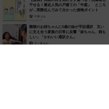
干せる！最近人気の戸建ての「中庭」 ところ
が…実際住んでみて分かった後悔ポイント
中瀬 えみ
2026.08.07
難聴のお姉ちゃんに5歳の妹が手話通訳 互い
に支え合う家族の日常に反響「妹ちゃん、頼も
しい」「かわいい通訳さん」
五ヶ瀬 あお
2026.08.07