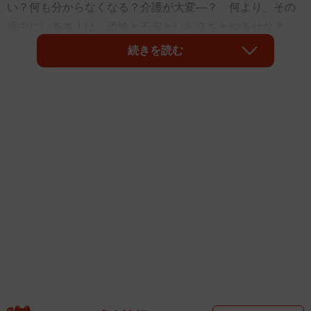
い？何も分からなくなる？介護が大変―？ 何より、その
渦中にいる本人は、恐怖と不安といら立ちとやるせなさ
と…どれほどの思いを抱えているでしょう。そんな思いが
続きを読む
記された亡き父のノートを発見した息子さんのツイートが
今、話題になっています。