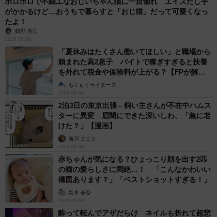
ボロボロで不細工なおじいちゃん猫に一目惚れ エイズだし手
がかかるけど…おうちで暮らすと「おじ猫」だって可愛くなっ
たよ！
鶴野 浩己
2026.08.08
「夏休みはたくさん働いてほしい」と職場から
頼まれた高2息子 バイトで稼ぎすぎると扶養
を外れて税金や保険料が上がる？【FPが解
説】
もくもくライターズ
2026.08.08
2泊3日の東京出張→飼い主さんが不在中ハムス
ターに異変 眉間にできた深いしわ、「急に老
けた？」【漫画】
海川 まこと
2026.08.08
赤ちゃんが気になる？ひょっこり顔を出す2匹
の猫の愛らしさに悶絶…！ 「こんなかわいい
構図あります？」「ベストショットすぎる！」
梨木 香奈
2026.08.08
酔って転んでアザだらけ ネイルも折れて超悲