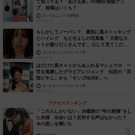
て知ってる？「あげる派」の4割が金額アッ
りおかしい」と伝えられ、１年半ほど前に病院で検査した
プ、相場はいくら？
ところ「前頭葉型認知症」と診断されました。
まいどなニュース情報部
2026.08.09
診断後も、正月などで帰省すると、父は口数は少ないも
もしかしてノーパン？ 素肌に黒ストッキング
のの「おかえり」などと話してくれ、「いわゆる認知症の
とハイレグ ちとせよしの写真集「 大胆なカ
ットが盛りだくさんです… 心して見てくださ
イメージと比べると『そんなに酷いのかな』と思ってい
い」
まいどなニュースエンタメ部
た」とバスマンさん。ただ、その頃から実家の至る所に母
2026.08.08
が書いた「〇〇はしない」「ここは開けない」といった紙
はだけた黒キャミからあふれるマシュマロ 一
世を風靡したグラビアレジェンド 伝説の「貝
が貼られ、散歩に出て道に迷い、警察に保護されることが
殻ビキニ」から「サンゴNUDE」へ
数回あったといいます。
まいどなニュースエンタメ部
2026.08.08
アクセスランキング
「この人しかいない」26歳差の“年の差婚”をし
た夫婦 出会いは？反対する声はなかった？
今の思いを聞いた