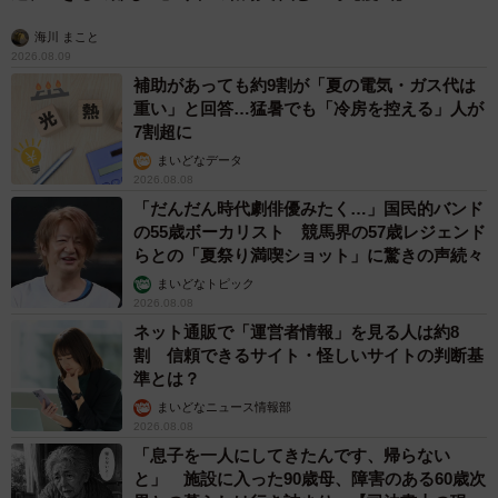
海川 まこと
2026.08.09
補助があっても約9割が「夏の電気・ガス代は
重い」と回答…猛暑でも「冷房を控える」人が
7割超に
まいどなデータ
2026.08.08
「だんだん時代劇俳優みたく…」国民的バンド
の55歳ボーカリスト 競馬界の57歳レジェンド
らとの「夏祭り満喫ショット」に驚きの声続々
まいどなトピック
2026.08.08
ネット通販で「運営者情報」を見る人は約8
割 信頼できるサイト・怪しいサイトの判断基
準とは？
まいどなニュース情報部
2026.08.08
「息子を一人にしてきたんです、帰らない
と」 施設に入った90歳母、障害のある60歳次