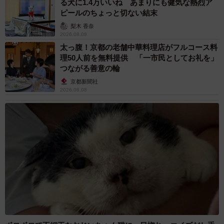
る犬に1.4万いいね あまりにも健気な熱烈ア
ピールのちょっと切ない結末
梨木 香奈
2026.08.08
太っ腹！京都の老舗中華料理店がフルコース料
理50人前を無料提供 「一市民としてお礼を」
つながる善意の輪
京都新聞社
2026.08.08