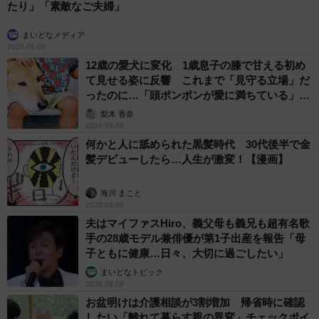
たり」「素敵なご夫婦」
まいどなメディア
2026.08.08
12歳の愛犬に変化 1歳息子の膝で甘える初め
て見せる姿に反響 これまで「見守る立場」だ
ったのに…「頭ポンポンが愛に満ちている」
「尊…」
梨木 香奈
2026.08.08
何かと人に舐められた黒髪時代 30代後半で金
髪デビューしたら…人生が激変！【漫画】
海川 まこと
2026.08.08
夫はマイファスHiro、義父母も義兄も超有名歌
手の28歳モデル兼俳優が第1子出産を報告「母
子ともに健康…日々、大切に過ごしたい」
まいどなトピック
2026.08.08
お盆明けは介護相談が3割増加 帰省時に確認
したい「離れて暮らす親の異変」チェックポイ