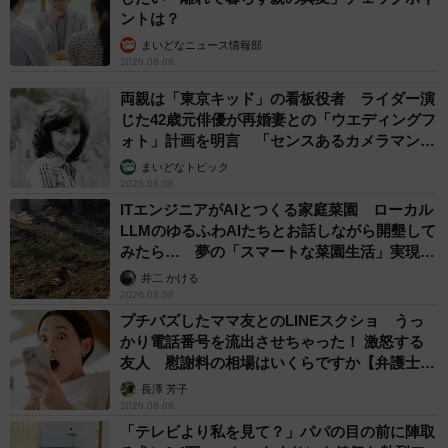
ントは？
まいどなニュース情報部
2026.08.08
両親は「東京キッド」の看板役者 ライダー演
じた42歳元俳優が再婚妻との「ウエディングフ
ォト」計画を明言 「センスあるカメラマン求
む」
まいどなトピック
2026.08.08
ITエンジニアがAIとつくる家庭菜園 ローカル
LLMのゆるふわAIたちとお話しながら開墾して
みたら… 夢の「スマートな菜園生活」実現な
るか
井二 かける
2026.08.08
プチバズしたママ友とのLINEスクショ うっ
かり電話番号を流出させちゃった！ 激怒する
友人 慰謝料の相場はいくらですか【弁護士が
解説】
長澤 芳子
2026.08.08
「テレビより私を見て？」パパの目の前に陣取