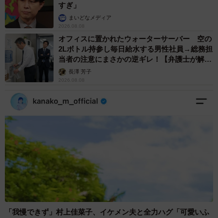
すぎ」
まいどなメディア
2026.08.08
オフィスに置かれたウォーターサーバー 空の
2Lボトル持参し毎日給水する男性社員→総務担
当者の注意にまさかの逆ギレ！【弁護士が解
説】
長澤 芳子
2026.08.08
「我慢できず」村上佳菜子、イケメン夫と全力ハグ「可愛いふ