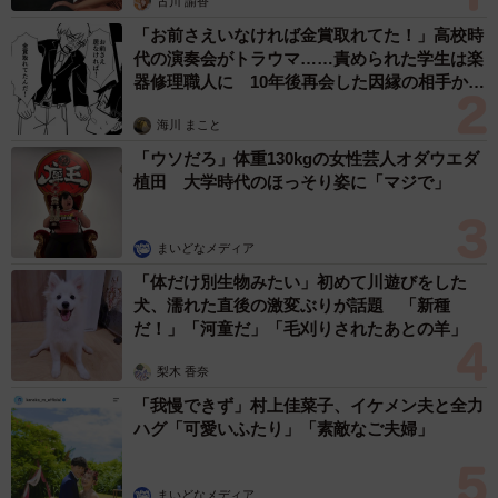
古川 諭香
「お前さえいなければ金賞取れてた！」高校時
代の演奏会がトラウマ……責められた学生は楽
器修理職人に 10年後再会した因縁の相手から
思わぬ申し出【漫画】
海川 まこと
「ウソだろ」体重130kgの女性芸人オダウエダ
植田 大学時代のほっそり姿に「マジで」
まいどなメディア
「体だけ別生物みたい」初めて川遊びをした
犬、濡れた直後の激変ぶりが話題 「新種
だ！」「河童だ」「毛刈りされたあとの羊」
梨木 香奈
「我慢できず」村上佳菜子、イケメン夫と全力
ハグ「可愛いふたり」「素敵なご夫婦」
まいどなメディア