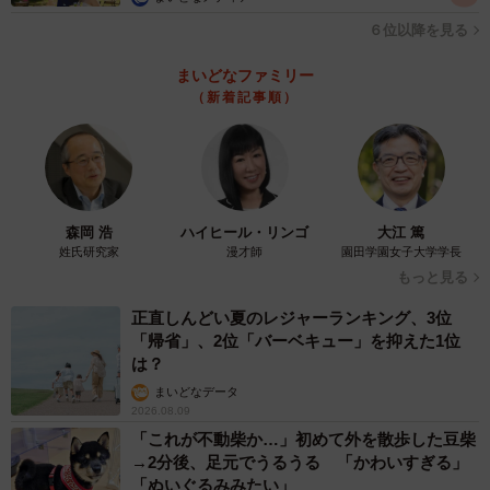
６位以降を見る
まいどなファミリー
（新着記事順）
森岡 浩
ハイヒール・リンゴ
大江 篤
姓氏研究家
漫才師
園田学園女子大学学長
もっと見る
正直しんどい夏のレジャーランキング、3位
「帰省」、2位「バーベキュー」を抑えた1位
は？
まいどなデータ
2026.08.09
「これが不動柴か…」初めて外を散歩した豆柴
→2分後、足元でうるうる 「かわいすぎる」
「ぬいぐるみみたい」