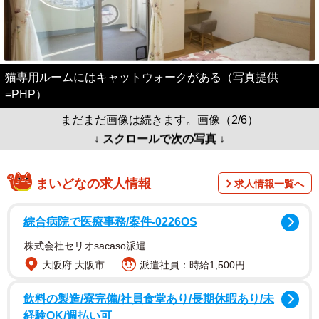
猫専用ルームにはキャットウォークがある（写真提供
=PHP）
まだまだ画像は続きます。画像（2/6）
↓ スクロールで次の写真 ↓
まいどなの求人情報
求人情報一覧へ
綜合病院で医療事務/案件-0226OS
株式会社セリオsacaso派遣
大阪府 大阪市
派遣社員：時給1,500円
飲料の製造/寮完備/社員食堂あり/長期休暇あり/未
経験OK/週払い可