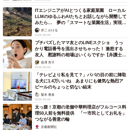
ITエンジニアがAIとつくる家庭菜園 ローカル
LLMのゆるふわAIたちとお話しながら開墾して
みたら… 夢の「スマートな菜園生活」実現な
るか
井二 かける
2026.08.08
プチバズしたママ友とのLINEスクショ うっ
かり電話番号を流出させちゃった！ 激怒する
友人 慰謝料の相場はいくらですか【弁護士が
解説】
長澤 芳子
2026.08.08
「テレビより私を見て？」パパの目の前に陣取
る犬に1.4万いいね あまりにも健気な熱烈ア
ピールのちょっと切ない結末
梨木 香奈
2026.08.08
太っ腹！京都の老舗中華料理店がフルコース料
理50人前を無料提供 「一市民としてお礼を」
つながる善意の輪
京都新聞社