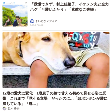
「我慢できず」村上佳菜子、イケメン夫と全力
ハグ「可愛いふたり」「素敵なご夫婦」
まいどなメディア
2026.08.08
12歳の愛犬に変化 1歳息子の膝で甘える初めて見せる姿に反
響 これまで「見守る立場」だったのに…「頭ポンポンが愛に
満ちている」「尊…」
梨木 香奈