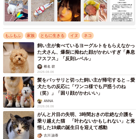
もふもふ
家族
ともに生きる
イヌ
ネコ
飼い主が食べているヨーグルトをもらえなかっ
た犬さん、爆裂に拗ねた顔がかわいすぎ「鼻息
フスフス」「反則レベル」
椎名 碧
2026.08.06
髪をバッサリと切った飼い主が帰宅すると→愛
犬たちの反応に「ワンコ様でも戸惑うのね
（笑）」「困り顔がかわいい」
ANNA
2026.08.06
がんと片目の失明、3時間おきの壮絶な介護を
乗り越えた猫 「叶わないかもしれない」と覚
悟した19歳の誕生日を迎えて感動
古川 諭香