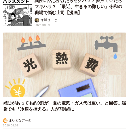
異性に話しかけたらセクハラ？ 黙っていたら
フキハラ？ 「最近、生きるの難しい」令和の
職場で悩む上司【漫画】
海川 まこと
2026.08.09
補助があっても約9割が「夏の電気・ガス代は重い」と回答…猛
暑でも「冷房を控える」人が7割超に
まいどなデータ
2026.08.08