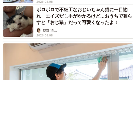
2026.08.08
ボロボロで不細工なおじいちゃん猫に一目惚
れ エイズだし手がかかるけど…おうちで暮ら
すと「おじ猫」だって可愛くなったよ！
鶴野 浩己
2026.08.08
「夏休みはたくさん働いてほしい」と職場から頼まれた高2息
子 バイトで稼ぎすぎると扶養を外れて税金や保険料が上が
る？【FPが解説】