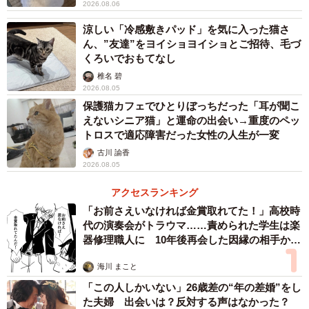
2026.08.06
涼しい「冷感敷きパッド」を気に入った猫さ
ん、”友達”をヨイショヨイショとご招待、毛づ
くろいでおもてなし
椎名 碧
2026.08.05
保護猫カフェでひとりぼっちだった「耳が聞こ
えないシニア猫」と運命の出会い→重度のペッ
トロスで適応障害だった女性の人生が一変
古川 諭香
2026.08.05
アクセスランキング
「お前さえいなければ金賞取れてた！」高校時
代の演奏会がトラウマ……責められた学生は楽
器修理職人に 10年後再会した因縁の相手から
思わぬ申し出【漫画】
海川 まこと
「この人しかいない」26歳差の“年の差婚”をし
た夫婦 出会いは？反対する声はなかった？