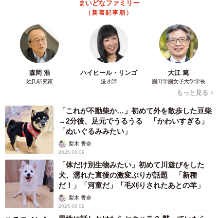
まいどなファミリー
（新着記事順）
森岡 浩
ハイヒール・リンゴ
大江 篤
姓氏研究家
漫才師
園田学園女子大学学長
もっと見る
「これが不動柴か…」初めて外を散歩した豆柴
→2分後、足元でうるうる 「かわいすぎる」
「ぬいぐるみみたい」
梨木 香奈
2026.08.09
「体だけ別生物みたい」初めて川遊びをした
犬、濡れた直後の激変ぶりが話題 「新種
だ！」「河童だ」「毛刈りされたあとの羊」
梨木 香奈
2026.08.09