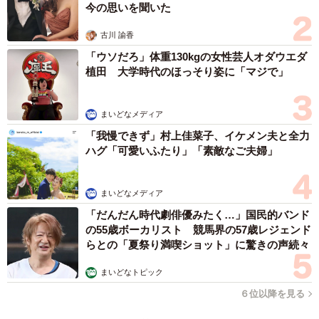
今の思いを聞いた
古川 諭香
「ウソだろ」体重130kgの女性芸人オダウエダ
植田 大学時代のほっそり姿に「マジで」
まいどなメディア
「我慢できず」村上佳菜子、イケメン夫と全力
ハグ「可愛いふたり」「素敵なご夫婦」
まいどなメディア
「だんだん時代劇俳優みたく…」国民的バンド
の55歳ボーカリスト 競馬界の57歳レジェンド
らとの「夏祭り満喫ショット」に驚きの声続々
まいどなトピック
６位以降を見る