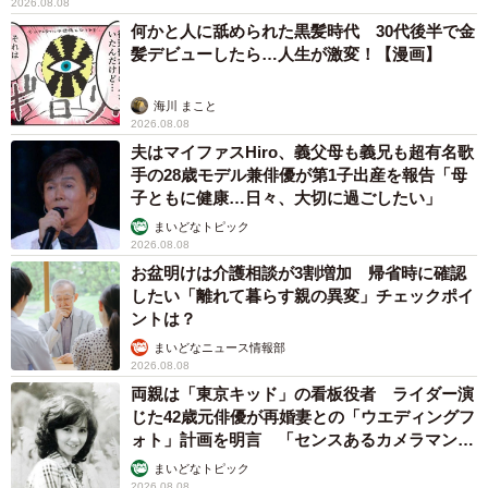
2026.08.08
何かと人に舐められた黒髪時代 30代後半で金
髪デビューしたら…人生が激変！【漫画】
海川 まこと
2026.08.08
夫はマイファスHiro、義父母も義兄も超有名歌
手の28歳モデル兼俳優が第1子出産を報告「母
子ともに健康…日々、大切に過ごしたい」
まいどなトピック
2026.08.08
お盆明けは介護相談が3割増加 帰省時に確認
したい「離れて暮らす親の異変」チェックポイ
ントは？
まいどなニュース情報部
2026.08.08
両親は「東京キッド」の看板役者 ライダー演
じた42歳元俳優が再婚妻との「ウエディングフ
ォト」計画を明言 「センスあるカメラマン求
む」
まいどなトピック
2026.08.08