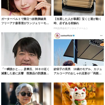
ガーターベルトで際立つ妖艶脚線美
【当選した人が暴露】宝くじ運が動く
フリーアナ森香澄がランジェリーモデ
時、必ずある前触れ
ルに ｢PE...
PR(合同会社デジタルファーム )
「一瞬誰かと…」彦摩呂、30キロ近く
紗栄子の長男 18歳のモデル、カジュ
減量した姿に反響 既製品の防護服が
アルコーデのおしゃれ近影が「両親の
着られると...
いいとこ取...