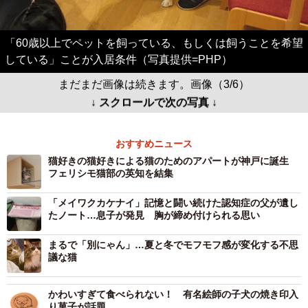
「60歳以上でペットを飼っている、もしくは飼うことを希望
している」ことが入居条件（写真提供=PHP）
まだまだ画像は続きます。画像（3/6）
↓ スクロールで次の写真 ↓
おすすめニュース
猫好きの猫好きによる猫のためのアパートが神戸に誕生
フェリシモ猫部の英知を結集
「メイワクカケナイ」記憶と闘い続けた認知症の父が遺し
たノート…息子が発見 胸が締め付けられる思い
まるで「別にゃん」…夏と冬でモフモフ感が変化する不思
議な猫
かわいすぎて食べられない！ 有名絵師の子犬の焼き印入
り菓子が話題