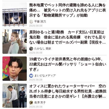
熊本地震でペット同伴の避難を諦める人に胸を
痛め… 被災ペットの受け入れ先をアプリに表
示する「動物避難所マップ」が始動
平藤 清刀
2026.08.08
原則ゆるっと週3勤務 カード支払い日直前は
鬼出勤 借金に追われる風俗嬢 それでも足り
ない場合は朝までガールズバー副業【現役キャ
ストに取材】
たかなし 亜妖
2026.08.08
19歳でハライチ岩井勇気と年の差婚から3年、
22歳元おはガール髪バッサリ「ショート似合い
すぎ」
まいどなメディア
2026.08.08
オフィスに置かれたウォーターサーバー 空の
2Lボトル持参し毎日給水する男性社員→総務担
当者の注意にまさかの逆ギレ！【弁護士が解
説】
長澤 芳子
2026.08.08