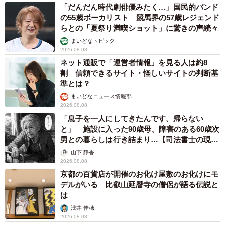
「だんだん時代劇俳優みたく…」国民的バンド
の55歳ボーカリスト 競馬界の57歳レジェンド
らとの「夏祭り満喫ショット」に驚きの声続々
まいどなトピック
2026.08.08
ネット通販で「運営者情報」を見る人は約8
割 信頼できるサイト・怪しいサイトの判断基
準とは？
まいどなニュース情報部
2026.08.08
「息子を一人にしてきたんです、帰らない
と」 施設に入った90歳母、障害のある60歳次
男との暮らしは行き詰まり…【司法書士の現場
から】
山下 静香
2026.08.08
京都の百貨店が開催のお化け屋敷のお化けにモ
デルがいる 比叡山延暦寺の僧侶が語る伝説と
は
浅井 佳穂
2026.08.08