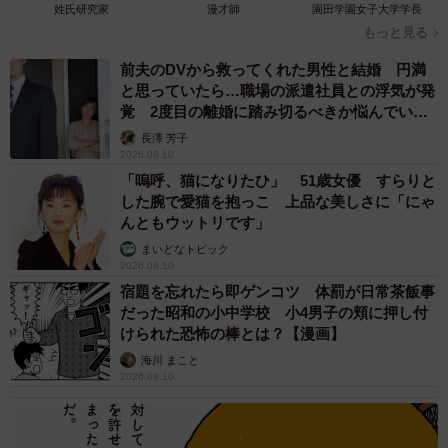
姓氏研究家
漫才師
園田学園女子大学学長
もっと見る
前夫のDVから救ってくれた男性と結婚 円満
と思っていたら…職場の派遣社員との浮気が発
覚 2度目の離婚に踏み切るべきか悩んでいま
す【夫婦関係修復カウンセラーが解説】
長澤 芳子
2026.08.10
「嗚呼、猫になりたひ」 51歳女優 すらりと
した腕で愛猫を抱っこ 上品な美しさに「にゃ
んともウットリです」
まいどなトピック
2026.08.10
宿題を忘れたら即ゲンコツ 体罰が日常茶飯事
だった昭和の小中学校 小4男子の頬に押し付
けられた恐怖の棒とは？【漫画】
海川 まこと
2026.08.10