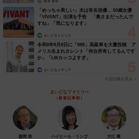
梨木 香奈
「めっちゃ美しい」夫は有名俳優… 50歳女優
「VIVANT」出演を予告 「奥さまだったんで
すね」「気になります」
まいどなトピック
令和8年8月8日に「888」高級車を大量投稿 ア
メリカ生まれタレント「何台所有してるんです
か」「LMカッコよすぎ」
まいどなメディア
６位以降を見る
まいどなファミリー
（新着記事順）
森岡 浩
ハイヒール・リンゴ
大江 篤