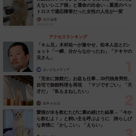
えないシニア猫」と運命の出会い→重度のペッ
トロスで適応障害だった女性の人生が一変
古川 諭香
2026.08.05
アクセスランキング
「キム兄」木村祐一が激やせ、松本人志と2シ
ョット「一瞬、分からなかったわ」「テキヤの
兄さん」
まいどなメディア
「完全に旅館だ」お盆も仕事…30代独身男性、
自宅で旅館料理を再現 「マジですごい」「天
才だ」「私もまねしたい」
金井 かおる
愛猫が水を飲むたびに褒め続けた結果→「今か
ら飲むよ！」と飼い主を呼ぶように 誇らしげ
な表情に「かしこい」「えらい」