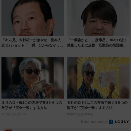
「キム兄」木村祐一が激やせ、松本人
「一瞬誰かと…」彦摩呂、30キロ近く
志と2ショット「一瞬、分からなかった
減量した姿に反響 既製品の防護服が
わ」「テキ...
着られると...
８月のロト6はこの方法で買え!!６つの
８月のロト6はこの方法で買え!!６つの
数字が『完全一致』する方法
数字が『完全一致』する方法
PR(株式会社MURA)
PR(株式会社MURA)
Recommended by