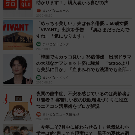
助かります！」購入者から喜びの声
まいどなニュース
2026.08.10
「めっちゃ美しい」夫は有名俳優… 50歳女優
「VIVANT」出演を予告 「奥さまだったんで
すね」「気になります」
まいどなトピック
2026.08.10
「韓国でもカッコ良い」36歳俳優 出演ドラマ
の大胆なオフショット姿に騒然 「tattooより
も美肌に目が」「血まみれでも洗濯でも全部か
っこいい」
まいどなトピック
2026.08.10
夜間の熱中症、不安を感じているのは高齢者よ
り若者？ 寝苦しい夜の快眠環境づくりに役立
つエアコン活用術をプロが解説
まいどなニュース情報部
2026.08.10
「今年こそ7月中に終わらせる！」意気込む小
学生は約4割…でも現実は？ 親子の夏休み宿