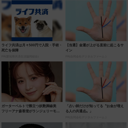
ライフ共済は月々500円で入院・手術・
【当選】金運が上がる直前に起こるサ
死亡を保障
イン
PR(愛知県共済生活協同組合)
PR(合同会社デジタルファーム )
ガーターベルトで際立つ妖艶脚線美
「占い師だけが知ってる〝お金が増え
フリーアナ森香澄がランジェリーモデ
る人の共通点〟」
ルに ｢PE...
PR(合同会社デジタルファーム )