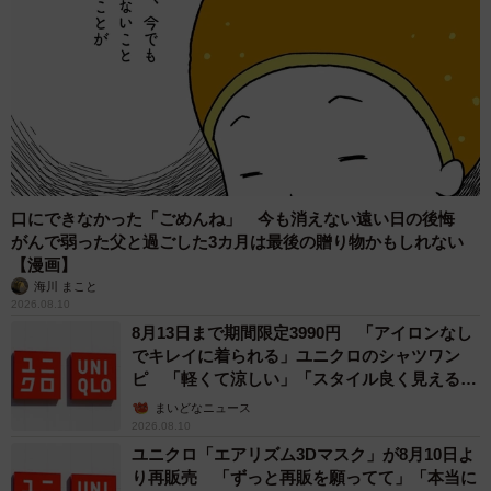
口にできなかった「ごめんね」 今も消えない遠い日の後悔
がんで弱った父と過ごした3カ月は最後の贈り物かもしれない
【漫画】
海川 まこと
2026.08.10
8月13日まで期間限定3990円 「アイロンなし
でキレイに着られる」ユニクロのシャツワン
ピ 「軽くて涼しい」「スタイル良く見える」
の声
まいどなニュース
2026.08.10
ユニクロ「エアリズム3Dマスク」が8月10日よ
り再販売 「ずっと再販を願ってて」「本当に