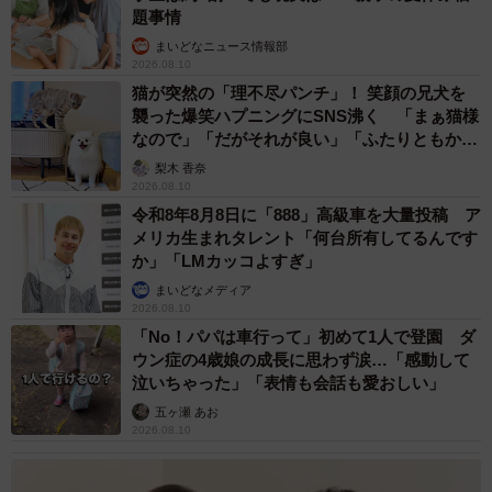
題事情
まいどなニュース情報部
2026.08.10
猫が突然の「理不尽パンチ」！ 笑顔の兄犬を
襲った爆笑ハプニングにSNS沸く 「まぁ猫様
なので」「だがそれが良い」「ふたりともかわ
いいね」
梨木 香奈
2026.08.10
令和8年8月8日に「888」高級車を大量投稿 ア
メリカ生まれタレント「何台所有してるんです
か」「LMカッコよすぎ」
まいどなメディア
2026.08.10
「No！パパは車行って」初めて1人で登園 ダ
ウン症の4歳娘の成長に思わず涙…「感動して
泣いちゃった」「表情も会話も愛おしい」
五ヶ瀬 あお
2026.08.10