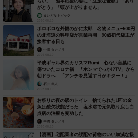
らい」 熊本応援の姿に「立派な金額」「あり
がとう」「頭が上がりません」
まいどなトピック
2026.08.10
ボロボロな外観のかに太郎 名物メニュ−500円
の北海道の料理店が営業再開 90歳初代店主が
接客する日も
中将 タカノリ
2026.08.10
平成ギャル界のカリスマRumi 心ない言葉に
傷ついたコロナ禍 「ホンマでっか!?TV」から
朝ドラへ 「アンチを見返す日がキター！」
石井 隼人
2026.08.10
お祭りの夜の駅のトイレ 捨てられた1匹の金
魚は酸欠状態だった 塩水浴で元気取り戻し白
点病の治療も奏功した
中将 タカノリ
2026.08.10
【漫画】宅配業者の誤配や荷物のいい加減な扱