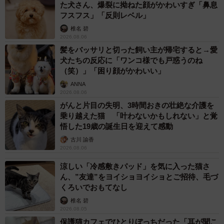
た犬さん、爆裂に拗ねた顔がかわいすぎ「鼻息
フスフス」「反則レベル」
椎名 碧
2026.08.06
髪をバッサリと切った飼い主が帰宅すると→愛
犬たちの反応に「ワンコ様でも戸惑うのね
（笑）」「困り顔がかわいい」
ANNA
2026.08.06
がんと片目の失明、3時間おきの壮絶な介護を
乗り越えた猫 「叶わないかもしれない」と覚
悟した19歳の誕生日を迎えて感動
古川 諭香
2026.08.06
涼しい「冷感敷きパッド」を気に入った猫さ
ん、”友達”をヨイショヨイショとご招待、毛づ
くろいでおもてなし
椎名 碧
2026.08.05
保護猫カフェでひとりぼっちだった「耳が聞こ