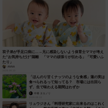
双子弟が手足口病に…→兄に感染しないよう保育士ママが考え
た“お気持ちだけ”隔離 「ママの頑張りが伝わる」「可愛いふ
たり」
ANNA
2026.08.10
「ほんのり甘くナッツのような食感」蓮の実は
食べられるって知ってる？ 市場には出回ら
ず、生で味わえる期間はわずか
中将 タカノリ
2026.08.10
リュウジさん「料理研究家に出来るのはこれく