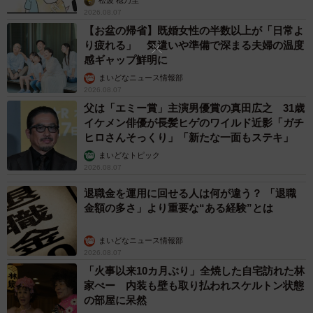
松波 穂乃圭
2026.08.07
【お盆の帰省】既婚女性の半数以上が「日常よ
り疲れる」 気遣いや準備で深まる夫婦の温度
感ギャップ鮮明に
まいどなニュース情報部
2026.08.07
父は「エミー賞」主演男優賞の真田広之 31歳
イケメン俳優が長髪ヒゲのワイルド近影「ガチ
ヒロさんそっくり」「新たな一面もステキ」
まいどなトピック
2026.08.07
退職金を運用に回せる人は何が違う？ 「退職
金額の多さ」より重要な“ある経験”とは
まいどなニュース情報部
2026.08.07
「火事以来10カ月ぶり」全焼した自宅訪れた林
家ぺー 内装も壁も取り払われスケルトン状態
の部屋に呆然