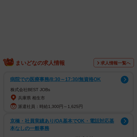
『昼顔』のヒットがあり、不倫、愛人ブームが到来。20代
の頃から愛人っぽい雰囲気だと言われていたので、中身と
年齢がベストな時期にマッチした」と“国民的愛人”誕生の瞬
間を考察する。
まいどなの求人情報
求人情報一覧へ
病院での医療事務/8:30～17:30/無資格OK
株式会社BEST JOBs
兵庫県 相生市
派遣社員：時給1,300円～1,625円
京橋・社員実績あり/OA基本でOK・電話対応基
愛人はあくまで作り込んだキャラ。しかし橋本から放たれ
本なしの一般事務
る絶妙な色香が本物の愛人感を醸し出し、ブレイクしてし