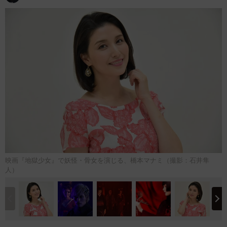
映画『地獄少女』で妖怪・骨女を演じる、橋本マナミ（撮影：石井隼
人）