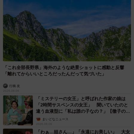
「これ全部長野県」海外のような絶景ショットに感動と反響
「離れてからいいところだったんだって気づいた」
行橋 友
2026.08.06
「ミステリーの女王」と呼ばれた作家の娘は
「2時間サスペンスの女王」 聞いていたのと
違う血液型に「私は誰の子なの？」【徹子の部
屋】
まいどなニュース
2026.08.06
「わぁ…姐さん…」「永遠にお美しい」 大女