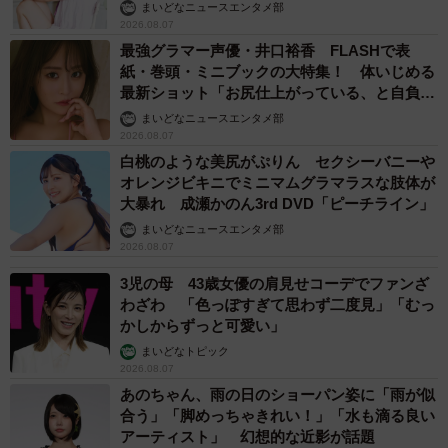
まいどなニュースエンタメ部
る方が増えました。愛人キャラによって嫌われることもあ
2026.08.07
ったけれど、同時にイメージの幅も広がった気がする」
最強グラマー声優・井口裕香 FLASHで表
と“国民的愛人”という肩書に感謝する。
紙・巻頭・ミニブックの大特集！ 体いじめる
最新ショット「お尻仕上がっている、と自負し
ています」「いくつになっても理想の身体でい
まいどなニュースエンタメ部
愛人ブレイクした平成も終わり、新時代の令和で橋本が目
たい」
2026.08.07
指すのは“国民的本妻”だ。「結婚もしたいですが、仕事面で
白桃のような美尻がぷりん セクシーバニーや
も愛人という日陰ではなく、本妻として堂々と歩きたい。
オレンジビキニでミニマムグラマラスな肢体が
大暴れ 成瀬かのん3rd DVD「ピーチライン」
批判されず、人に嫌われることなく女優業1本で我が道を歩
まいどなニュースエンタメ部
きたい。愛人キャラを5年もやり続ければセクシーさも身に
2026.08.07
つきましたが、今後は色々な役の引き出しを持てる女優に
3児の母 43歳女優の肩見せコーデでファンざ
なっていきたい」と長年の夢を本格的に叶えるつもり。
わざわ 「色っぽすぎて思わず二度見」「むっ
かしからずっと可愛い」
愛人というキャラクターに信憑性を持たせて演じてきた力
まいどなトピック
量は確かなもの。それを超えるものが果たして出せるの
2026.08.07
あのちゃん、雨の日のショーパン姿に「雨が似
か。国民的本妻・橋本マナミの活躍はいかに。
合う」「脚めっちゃきれい！」「水も滴る良い
アーティスト」 幻想的な近影が話題