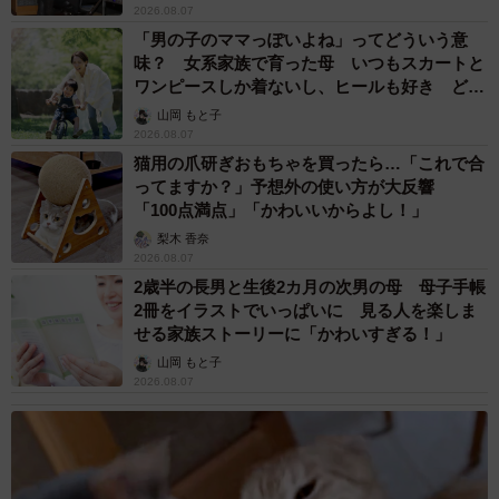
2026.08.07
「男の子のママっぽいよね」ってどういう意
味？ 女系家族で育った母 いつもスカートと
ワンピースしか着ないし、ヒールも好き どの
へんが…
山岡 もと子
2026.08.07
猫用の爪研ぎおもちゃを買ったら…「これで合
ってますか？」予想外の使い方が大反響
「100点満点」「かわいいからよし！」
梨木 香奈
2026.08.07
2歳半の長男と生後2カ月の次男の母 母子手帳
2冊をイラストでいっぱいに 見る人を楽しま
せる家族ストーリーに「かわいすぎる！」
山岡 もと子
2026.08.07