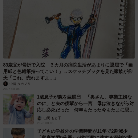
83歳父が骨折で入院 ３カ月の病院生活があまりに退屈で「画
用紙と色鉛筆持ってこい！」→スケッチブックを見た家族が仰
天「これ、売れますよ…」
中将 タカノリ
2026.08.06
1歳息子が腕を亜脱臼 「奥さん、専業主婦な
のに」と夫の後輩から一言 母は泣きながら対
応し必死だった 何年もたった今もたまに思い
出し…
山岡 もと子
2026.08.06
子どもの学校外の学習時間が11年で2割減少
「家庭学習0分層」が約半数に達する深刻な実