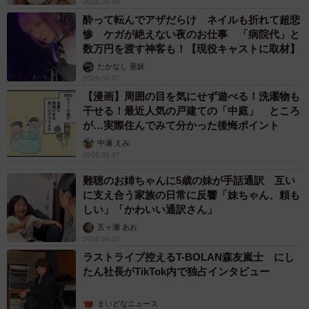
2026.08.08
酔って転んでアザだらけ ネイルも折れて超悲
惨 ケガが絶えない夜のお仕事 「病院代」と
数万円を渡す神客も！【現役キャストに取材】
たかなし 亜妖
2026.08.07
【漫画】周囲の目を気にせず遊べる！洗濯物も
干せる！最近人気の戸建ての「中庭」 ところ
が…実際住んでみて分かった後悔ポイント
中瀬 えみ
2026.08.07
難聴のお姉ちゃんに5歳の妹が手話通訳 互い
に支え合う家族の日常に反響「妹ちゃん、頼も
しい」「かわいい通訳さん」
五ヶ瀬 あお
2026.08.07
ラストライブ控えるT-BOLAN森友嵐士 にし
たん社長がTikTok内で独占インタビュー
まいどなニュース