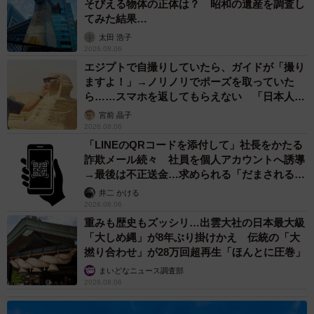
そびえる物体の正体は？ 昭和の遺産を調査し
てみた結果…
太田 浩子
2026.08.06
エジプトで自撮りしていたら、ガイドが「撮り
ますよ！」→ノリノリでポーズを取っていた
ら……スマホを返してもらえない 「日本人は
カモ代表かも」「私は6時間で3万円払った」
宮前 晶子
2026.08.06
「LINEのQRコードを添付して」社長をかたる
詐欺メール続々 社員を個人アカウントへ誘導
→最後は不正送金…求められる「だまされる前
提」の対策
井二 かける
2026.08.06
重みも歴史もズッシリ…出雲大社の日本最大級
「大しめ縄」が8年ぶり掛けかえ 伝統の「大
撚り合わせ」が28万回超再生「ほんとに圧巻」
まいどなニュース調査部
2026.08.06