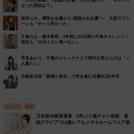
なった理由は？」
クイメージって凄い」と今だから笑える。
桜井ユキ、遅咲き女優から“顔指され女優”へ 大胆ラブシ
お笑いの一発屋と同じで、作り込んだキャラクター性も
ーンも「やって良かった」
日々の消耗に耐え切れずに消えていく確率が高い。橋本に
不食の人・榎木孝明、4年前に30日間の不食チャレンジ！
も「バラエティだけでやっていたら、すぐにネタもなくな
現在も「10日くらい食べない」
り飽きられる」という危機感があった。そんなときに思い
出したのは、下積み時代のこと。セリフももらえず、冬場
早見あかり、不遇のジャックナイフ時代を変えたのは「一
人暮らし」
の川で死体役を経験した辛さと悔しさ。「遅咲きだからこ
そ、仕事をいただける難しさ、ありがたさを知っていま
古舘佑太郎「破壊と再生」で突き進む俳優生活5年目
す。だから調子に乗らない。充実していても満足せずに勉
強。いまだに一般の方たちと混ざって演技のワークショッ
プに通っています」と地道をモットーにやってきた。
エンタメ
映画
愛人キャラからかけ離れた生真面目な姿勢。その意外性が
乃木坂46賀喜遥香 5年ぶり週チャン表紙 巻
ウケた。「朝ドラ『まんぷく』では、男性経験のない役を
頭グラビアでは激レアなメガネルームウエア姿
いただいたり、愛人キャラとは違う内面を面白がってくれ