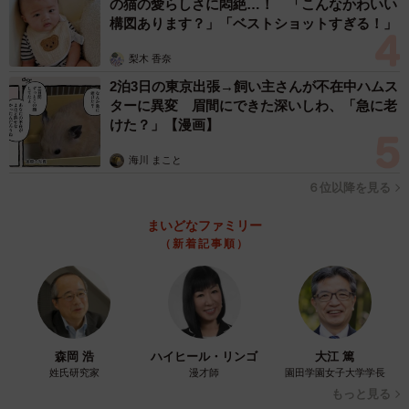
の猫の愛らしさに悶絶…！ 「こんなかわいい
構図あります？」「ベストショットすぎる！」
梨木 香奈
2泊3日の東京出張→飼い主さんが不在中ハムス
ターに異変 眉間にできた深いしわ、「急に老
けた？」【漫画】
海川 まこと
６位以降を見る
まいどなファミリー
（新着記事順）
森岡 浩
ハイヒール・リンゴ
大江 篤
姓氏研究家
漫才師
園田学園女子大学学長
もっと見る