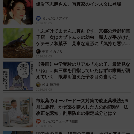
優岩下志麻さん、写真家のインスタに登場
まいどなメディア
2026.08.05
「ふざけてません…真剣です」京都の老舗和菓
子店 次はカブトムシの幼虫 職人が手がけた
ゲテモノ和菓子 見事な造形に「気持ち悪いく
らいリアル」
中将 タカノリ
2026.08.05
【漫画】中学受験のリアル「あの子、最近見な
いね」…御三家を目指していたはずの家庭が消
えていく 限界を迎えた子を目の当りに
松波 穂乃圭
2026.08.05
市販薬のオーバードーズ対策で改正薬機法が5
月に施行、かぜ薬を購入した人の約6割が「法
改正を認知」乱用防止の指定成分とは？
まいどなニュース情報部
2026.08.05
紗栄子の長男 18歳のモデル、カジュアルコー