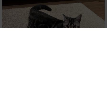
涼しい「冷感敷きパッド」を気に入った猫さん、”友達”をヨイ
ショヨイショとご招待、毛づくろいでおもてなし
椎名 碧
2026.08.05
木の枝？エアコンの送風口から細長いものが…
昼休みの診療所を襲った恐怖の生きもの【漫
画】
海川 まこと
2026.08.05