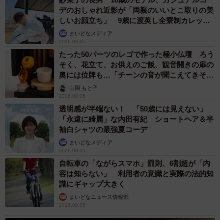
デのおしゃれ近影が「両親のいいとこ取りの美
しいお顔立ち」 9歳に渡英し全寮制カレッジ
で学ぶ
まいどなメディア
2026.08.05
たった50パーツのレゴで作った極小仏壇 ろう
そく、花立て、お供えのご飯、観音開きの扉の
奥には位牌も…「チーンの音が聞こえてきそ
う」
山岡 もと子
2026.08.05
透明感が半端ない！ 「50歳には見えない」
「永遠に綺麗」な内田有紀 ショートヘア＆半
袖白シャツの最強夏コーデ
まいどなメディア
2026.08.05
自転車の「ながらスマホ」罰則、6割超が「内
容は知らない」 利用者の意識と実際の法的知
識にギャップ大きく
まいどなニュース情報部
2026.08.05