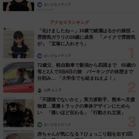
まいどなメディア
2026.08.07
アクセスランキング
「化けましたね～」10歳で綾瀬はるかの娘役→
雰囲気ガラリの18歳に成長 「メイクで雰囲気
が」「宝塚に入れそう」
まいどなメディア
72歳父、軽自動車で新潟から四国まで 65歳の
母と2人で3泊4日の旅 パーキングの休憩まで
分刻み… 「大学生でも組まねえよ！」
山岡 もと子
「不謹慎でないかと」実力派歌手、熊本へ支援
物資…運搬トラックの車体デザインにためら
い 「痛いほど伝わる」「行動され立派」
まいどなトピック
赤ちゃんが気になる？ひょっこり顔を出す2匹