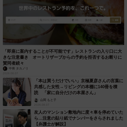
「即座に案内することが不可能です」レストランの入り口に大
きな注意書き オートリザーブからの予約を拒否するお断りに
賛同者続々
中将 タカノリ
2026.08.07
「本は買うだけでいい」京極夏彦さんの言葉に
共感した女性→リビングの本棚に140冊を積
読 「家に自分だけの本屋さん」
山岡 もと子
2026.08.07
友人のマンション敷地内に度々車を停めていた
ら…注意の貼り紙でナンバーをさらされました
【弁護士が解説】