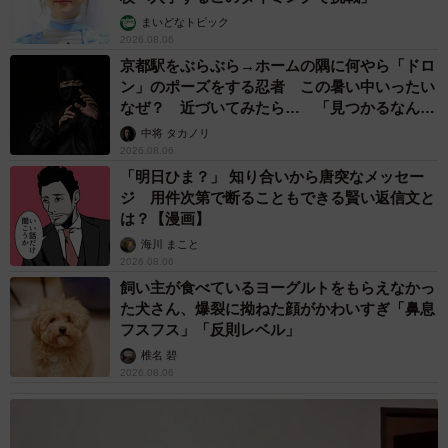
まいどなトピック
2026.08.06
京都駅をぶらぶら→ホームの隅に何やら「ドロ
ン」のポーズをする忍者 この暑い中いったい
なぜ？ 近づいてみたら… 「見つかるなんて
未熟」
中将 タカノリ
2026.08.06
「明日ひま？」 知り合いから唐突なメッセー
ジ 用件次第で断ることもできる賢い返信文と
は？【漫画】
海川 まこと
2026.08.06
飼い主が食べているヨーグルトをもらえなかっ
た犬さん、爆裂に拗ねた顔がかわいすぎ「鼻息
フスフス」「反則レベル」
椎名 碧
2026.08.06