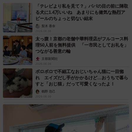
「テレビより私を見て？」パパの目の前に陣取
る犬に1.4万いいね あまりにも健気な熱烈ア
ピールのちょっと切ない結末
梨木 香奈
2026.08.08
太っ腹！京都の老舗中華料理店がフルコース料
理50人前を無料提供 「一市民としてお礼を」
つながる善意の輪
京都新聞社
2026.08.08
ボロボロで不細工なおじいちゃん猫に一目惚
れ エイズだし手がかかるけど…おうちで暮ら
すと「おじ猫」だって可愛くなったよ！
鶴野 浩己
2026.08.08