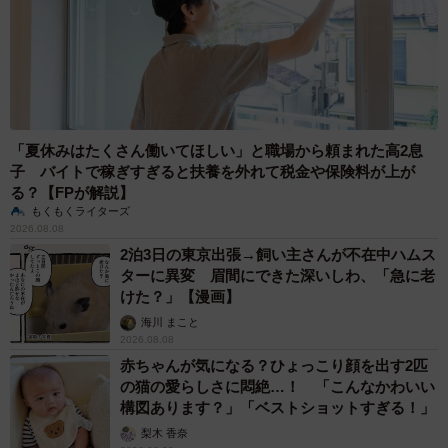
「夏休みはたくさん働いてほしい」と職場から頼まれた高2息
子 バイトで稼ぎすぎると扶養を外れて税金や保険料が上が
る？【FPが解説】
もくもくライターズ
2026.08.08
2泊3日の東京出張→飼い主さんが不在中ハムス
ターに異変 眉間にできた深いしわ、「急に老
けた？」【漫画】
海川 まこと
2026.08.08
赤ちゃんが気になる？ひょっこり顔を出す2匹
の猫の愛らしさに悶絶…！ 「こんなかわいい
構図あります？」「ベストショットすぎる！」
梨木 香奈