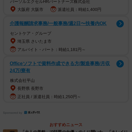
パーソルエクセルHRパートナーズ株式会社
ばらくは、バラエティを通して橋本を知った視聴者からの
大阪府 大阪市
派遣社員：時給1,400円
クレームが絶えなかった。「主婦層からの嫌われ方は凄く
介護報酬請求事務/一般事務/週2日〜扶養内OK
て、番組から求められて愛人系エピソードを話すと、“愛人
のくせに口が軽い！”との苦情や、朝や昼の番組からは、視
セントケア・グループ
聴者層に合わないという理由で出演を見送られることも。
埼玉県 さいたま市
キャラ付けに悩んでいた時期も長かったので、“愛人”という
アルバイト・パート：時給1,181円～
ポジションを見つけたときは自分の居場所が見つかった！
Officeソフトで資料作成できる方/製造事務/月収
と嬉しかったけれど、まさか世間にこんなに批判されて嫌
24万/寮有
われるとは…」と予想以上の反響に驚いた。
株式会社平山
長野県 長野市
愛人キャラは女優業を掴み取るためのファーストインパク
正社員 / 派遣社員：時給1,250円～
トのつもりだった。しかしインパクトはあまりにも大き過
ぎた。「キャラなのにそれが本当だと思われてしまう戸惑
Sponsored by
い。バラエティの仕事は来るけれど、ドラマの仕事に繋が
りづらい。女優としてのオファーは来ないのに、本物の愛
おすすめニュース
人と思われて一般の方から愛人オファーが来る。パブリッ
「大人の美貌」で話題の女優・のんに聞いた 「キレイに