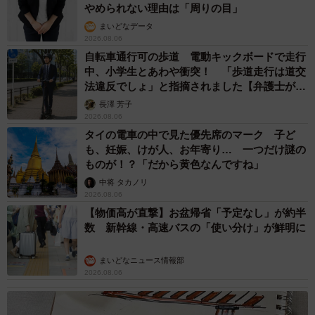
やめられない理由は「周りの目」
まいどなデータ
2026.08.06
自転車通行可の歩道 電動キックボードで走行
中、小学生とあわや衝突！ 「歩道走行は道交
法違反でしょ」と指摘されました【弁護士が解
説】
長澤 芳子
2026.08.06
タイの電車の中で見た優先席のマーク 子ど
も、妊娠、けが人、お年寄り… 一つだけ謎の
ものが！？「だから黄色なんですね」
中将 タカノリ
2026.08.06
【物価高が直撃】お盆帰省「予定なし」が約半
数 新幹線・高速バスの「使い分け」が鮮明に
まいどなニュース情報部
2026.08.06