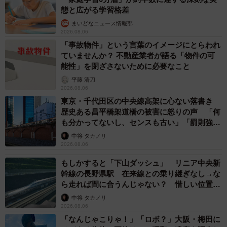
態と広がる学習格差
まいどなニュース情報部
2026.08.06
「事故物件」という言葉のイメージにとらわれ
ていませんか？ 不動産業者が語る「物件の可
能性」を閉ざさないために必要なこと
平藤 清刀
2026.08.06
東京・千代田区の中央線高架に心ない落書き
歴史ある昌平橋架道橋の被害に怒りの声 「何
も分かってないし、センスも古い」「罰則強化
して」
中将 タカノリ
2026.08.06
もしかすると「下山ダッシュ」 リニア中央新
幹線の長野県駅 在来線との乗り継ぎなし→な
ら走れば間に合うんじゃない？ 惜しい位置関
係が反響
中将 タカノリ
2026.08.06
「なんじゃこりゃ！」「ロボ？」大阪・梅田に