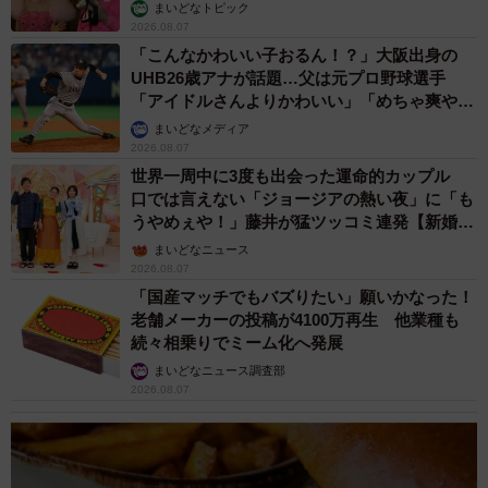
まいどなトピック
2026.08.07
「こんなかわいい子おるん！？」大阪出身の
UHB26歳アナが話題…父は元プロ野球選手
「アイドルさんよりかわいい」「めちゃ爽や
か」
まいどなメディア
2026.08.07
世界一周中に3度も出会った運命的カップル
口では言えない「ジョージアの熱い夜」に「も
うやめぇや！」藤井が猛ツッコミ連発【新婚さ
ん】
まいどなニュース
2026.08.07
「国産マッチでもバズりたい」願いかなった！
老舗メーカーの投稿が4100万再生 他業種も
続々相乗りでミーム化へ発展
まいどなニュース調査部
2026.08.07