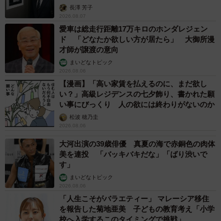
長澤 芳子
2026.08.07
愛車は総走行距離17万キロのホンダレジェン
ド 「どなたか欲しい方が居たら」 大御所漫
才師が譲渡の意向
まいどなトピック
2026.08.06
【漫画】「高い家賃を払えるのに、まだ欲し
い？」高級レジデンスの七夕飾り、書かれた願
い事にびっくり 人の欲には終わりがないのか
松波 穂乃圭
2026.08.06
大河出演の39歳俳優 真夏の海で赤銅色の肉体
美を連投 「バッキバキだな」「ばり渋いで
す」
まいどなトピック
2026.08.06
「人生こそがバラエティー」 マレーシア移住
を報告した菊地亜美 子どもの教育考え「小学
校へ入学するこのタイミングで挑戦」