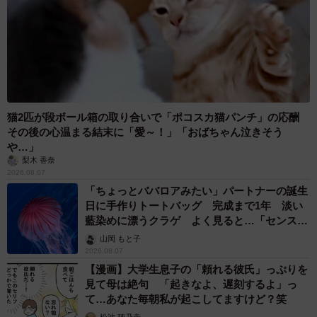
猫2匹が段ボール箱の取り合いで「ポコスカ猫パンチ」の応酬
その後の心温まる結末に「愛～！」「おばちゃん泣きそう
や…」
梨木 香奈
2026.08.07
「ちょっとババロアみたい」パートナーの誕生
日に手作りトートバッグ 完成まで1年 淡い
藍染めに漂うクラゲ よく見ると…「センスす
ごい」
山岡 もと子
2026.08.07
【漫画】大学生息子の「頼れる彼氏」っぷりを
見て母は絶句 「起きなよ、遅刻するよ」っ
て…あなた毎朝私が起こしてますけど？笑