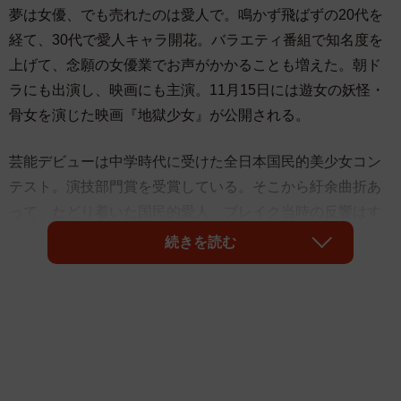
夢は女優、でも売れたのは愛人で。鳴かず飛ばずの20代を
経て、30代で愛人キャラ開花。バラエティ番組で知名度を
上げて、念願の女優業でお声がかかることも増えた。朝ド
ラにも出演し、映画にも主演。11月15日には遊女の妖怪・
骨女を演じた映画『地獄少女』が公開される。
芸能デビューは中学時代に受けた全日本国民的美少女コン
テスト。演技部門賞を受賞している。そこから紆余曲折あ
って、たどり着いた国民的愛人。ブレイク当時の反響はす
さまじかった。
続きを読む
時代は、上戸彩主演の不倫ドラマ『昼顔～平日午後3時の恋
人たち～』が話題になった2014年。「元々は清純派路線で
活動していましたが、まったく売れず。グラビアにも挑戦
して“昼下がりの団地妻”“いやらしいお姉さん”“若き熟女”と
肩書も増えたけれど、なかなか定まらず。そんなときに