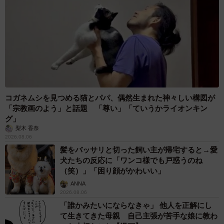
コガネムシを見つめる猫とパパ、偶然生まれた神々しい構図が
「宗教画のよう」と話題 「尊い」「ていうかライオンキン
グ」
梨木 香奈
2026.08.06
髪をバッサリと切った飼い主が帰宅すると→愛
犬たちの反応に「ワンコ様でも戸惑うのね
（笑）」「困り顔がかわいい」
ANNA
2026.08.06
「誰かみたいにならなきゃ」 他人を正解にし
て生きてきた母親 自己主張が苦手な娘に教わ