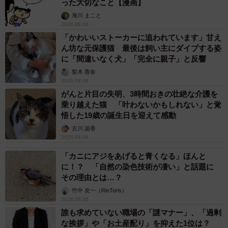
った大切なこと【漫画】
海川 まこと
2026.08.06
「かわいいストーカーに追われています」甘え
ん坊な元保護猫 最後は飼い主にダイブする姿
に「間違いなく犬」「完全に親子」と反響
梨木 香奈
2026.08.06
がんと片目の失明、3時間おきの壮絶な介護を
乗り越えた猫 「叶わないかもしれない」と覚
悟した19歳の誕生日を迎えて感動
古川 諭香
2026.08.06
「カニにアジをあげると青くなる」ほんと
に！？ 「自然の染色技術が凄い」と話題に
その理由とは…？
竹中 友一（RinToris）
2026.08.06
誰も求めていない職場の「謎マナー」、「過剰
な挨拶」や「お土産配り」を抑えた1位は？