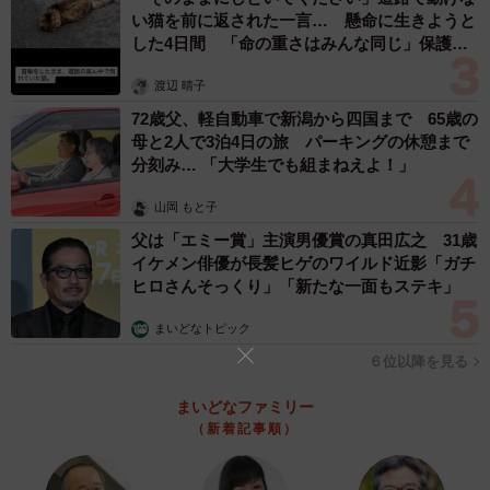
い猫を前に返された一言… 懸命に生きようと
戸に支店を置くCDショップ、タワレコとHMVがタッグを組
した4日間 「命の重さはみんな同じ」保護団
んで「みぽりん」を応援するというミラクルまで起こして
体代表の訴え
渡辺 晴子
しまったが、その一方で、春ごろから休みなく飛び回り続
72歳父、軽自動車で新潟から四国まで 65歳の
けた松本監督は10kg近く体重が落ちたという。……心労？
母と2人で3泊4日の旅 パーキングの休憩まで
分刻み… 「大学生でも組まねえよ！」
◆ ◆ ◆
山岡 もと子
父は「エミー賞」主演男優賞の真田広之 31歳
イケメン俳優が長髪ヒゲのワイルド近影「ガチ
ヒロさんそっくり」「新たな一面もステキ」
まいどなトピック
６位以降を見る
まいどなファミリー
（新着記事順）