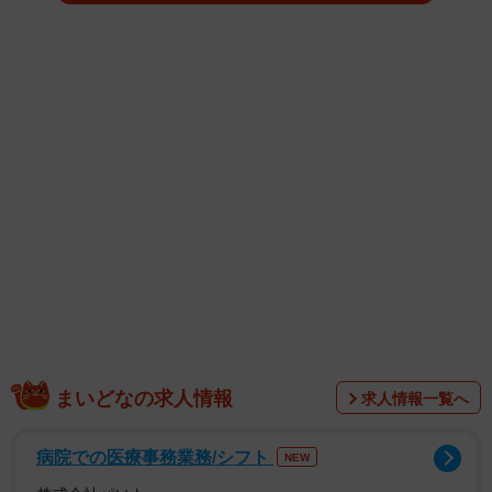
んと初日から最終日まで全て満席立ち見という輝かしい記
録を打ち立ててしまった。劇場関係者によると、「1日1
回、1週間限定」という同じ公開条件の作品としては、今夏
4Kデジタルリマスター版が上映された超弩級の歴史的ドキ
ュメンタリー映画「東京裁判」（1983年）に匹敵する反響
という。一体どういうことなのか。最終日の劇場に潜入し
た。
まいどなの求人情報
求人情報一覧へ
病院での医療事務業務/シフト
NEW