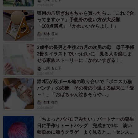
2026.08.07
猫用の爪研ぎおもちゃを買ったら…「これで合
ってますか？」予想外の使い方が大反響
「100点満点」「かわいいからよし！」
梨木 香奈
2026.08.07
2歳半の長男と生後2カ月の次男の母 母子手帳
2冊をイラストでいっぱいに 見る人を楽しま
せる家族ストーリーに「かわいすぎる！」
山岡 もと子
2026.08.07
猫2匹が段ボール箱の取り合いで「ポコスカ猫
パンチ」の応酬 その後の心温まる結末に「愛
～！」「おばちゃん泣きそうや…」
梨木 香奈
2026.08.07
「ちょっとババロアみたい」パートナーの誕生
日に手作りトートバッグ 完成まで1年 淡い
藍染めに漂うクラゲ よく見ると…「センスす