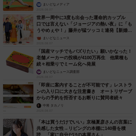
か」
まいどなメディア
2026.08.07
世界一周中に3度も出会った運命的カップル
口では言えない「ジョージアの熱い夜」に「も
うやめぇや！」藤井が猛ツッコミ連発【新婚さ
ん】
まいどなニュース
2026.08.07
「国産マッチでもバズりたい」願いかなった！
老舗メーカーの投稿が4100万再生 他業種も
続々相乗りでミーム化へ発展
まいどなニュース調査部
2026.08.07
「即座に案内することが不可能です」レストラ
ンの入り口に大きな注意書き オートリザーブ
からの予約を拒否するお断りに賛同者続々
中将 タカノリ
2026.08.07
「本は買うだけでいい」京極夏彦さんの言葉に
共感した女性→リビングの本棚に140冊を積
読 「家に自分だけの本屋さん」