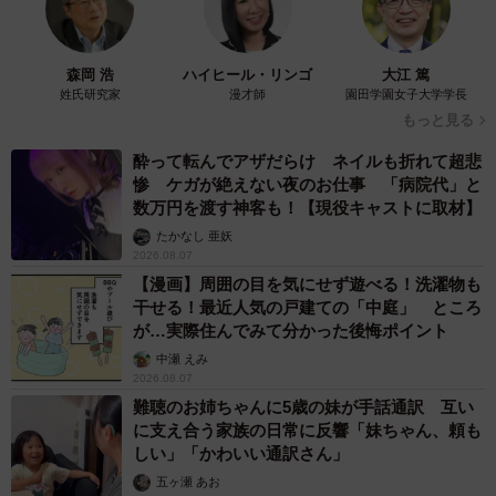
森岡 浩
ハイヒール・リンゴ
大江 篤
姓氏研究家
漫才師
園田学園女子大学学長
もっと見る
酔って転んでアザだらけ ネイルも折れて超悲
惨 ケガが絶えない夜のお仕事 「病院代」と
数万円を渡す神客も！【現役キャストに取材】
たかなし 亜妖
2026.08.07
【漫画】周囲の目を気にせず遊べる！洗濯物も
干せる！最近人気の戸建ての「中庭」 ところ
が…実際住んでみて分かった後悔ポイント
中瀬 えみ
2026.08.07
難聴のお姉ちゃんに5歳の妹が手話通訳 互い
に支え合う家族の日常に反響「妹ちゃん、頼も
しい」「かわいい通訳さん」
五ヶ瀬 あお