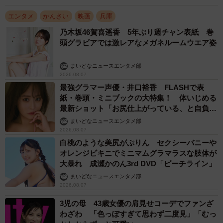
エンタメ
かんさい
映画
兵庫
乃木坂46賀喜遥香 5年ぶり週チャン表紙 巻
頭グラビアでは激レアなメガネルームウエア姿
3/16
まいどなニュースエンタメ部
7日間の奇跡を見届けたみぽらーたち。面構えが違う。
2026.08.07
最強グラマー声優・井口裕香 FLASHで表
「みぽりん」の予告編が初めて人の目に触れたのは、今年4
紙・巻頭・ミニブックの大特集！ 体いじめる
最新ショット「お尻仕上がっている、と自負し
月の元町映画館だった。6月には、2018年に大ヒットした
ています」「いくつになっても理想の身体でい
まいどなニュースエンタメ部
「カメラを止めるな！」のスピンオフ映画「ハリウッド大
たい」
2026.08.07
作戦！」上映前に紹介されたことで、カメ止めファンら
白桃のような美尻がぷりん セクシーバニーや
が“発見”。「神戸で変な映画ができたらしい」という情報が
オレンジビキニでミニマムグラマラスな肢体が
大暴れ 成瀬かのん3rd DVD「ピーチライン」
Twitterで拡散され、知名度と期待値がぐいぐい上がってい
まいどなニュースエンタメ部
った。7月のカナザワ映画祭では「期待の新人監督」で観客
2026.08.07
賞を獲得。平行して松本大樹監督やキャスト、スタッフら
3児の母 43歳女優の肩見せコーデでファンざ
が「ビラくばーる部」と称して神戸や大阪、京都、東京に
わざわ 「色っぽすぎて思わず二度見」「むっ
散り、地道な宣伝活動に明け暮れた。