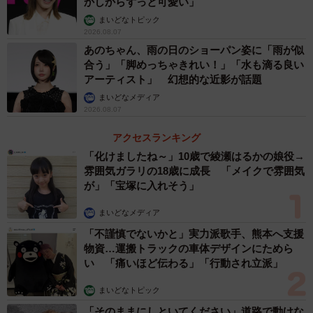
かしからずっと可愛い」
まいどなトピック
2026.08.07
あのちゃん、雨の日のショーパン姿に「雨が似
合う」「脚めっちゃきれい！」「水も滴る良い
アーティスト」 幻想的な近影が話題
まいどなメディア
2026.08.07
アクセスランキング
「化けましたね～」10歳で綾瀬はるかの娘役→
雰囲気ガラリの18歳に成長 「メイクで雰囲気
が」「宝塚に入れそう」
まいどなメディア
4/16
「不謹慎でないかと」実力派歌手、熊本へ支援
物資…運搬トラックの車体デザインにためら
（←タワーレコード神戸店）（HMV三宮オーパ→）
い 「痛いほど伝わる」「行動され立派」
まいどなトピック
公開直前の9月2日には、神戸のライブハウスで劇中の声優
「そのままにしといてください」道路で動けな
地下アイドルが出演する異例のライブイベントを開催。神