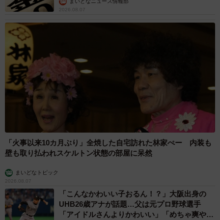
まいどなニュース情報部
2026.08.07
「火事以来10カ月ぶり」全焼した自宅訪れた林家ぺー 内装も
壁も取り払われスケルトン状態の部屋に呆然
まいどなトピック
2026.08.07
「こんなかわいい子おるん！？」大阪出身の
UHB26歳アナが話題…父は元プロ野球選手
「アイドルさんよりかわいい」「めちゃ爽や