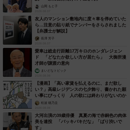
山岡 もと子
2026.08.07
友人のマンション敷地内に度々車を停めていた
ら…注意の貼り紙でナンバーをさらされました
【弁護士が解説】
長澤 芳子
2026.08.07
愛車は総走行距離17万キロのホンダレジェン
ド 「どなたか欲しい方が居たら」 大御所漫
才師が譲渡の意向
まいどなトピック
2026.08.06
【漫画】「高い家賃を払えるのに、まだ欲し
い？」高級レジデンスの七夕飾り、書かれた願
い事にびっくり 人の欲には終わりがないのか
松波 穂乃圭
2026.08.06
大河出演の39歳俳優 真夏の海で赤銅色の肉体
美を連投 「バッキバキだな」「ばり渋いで
す」