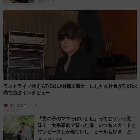
2026.08.07
ラストライブ控えるT-BOLAN森友嵐士 にしたん社長がTikTok
内で独占インタビュー
まいどなニュース
2026.08.07
「男の子のママっぽいよね」ってどういう意
味？ 女系家族で育った母 いつもスカートと
ワンピースしか着ないし、ヒールも好き どの
へんが…
山岡 もと子