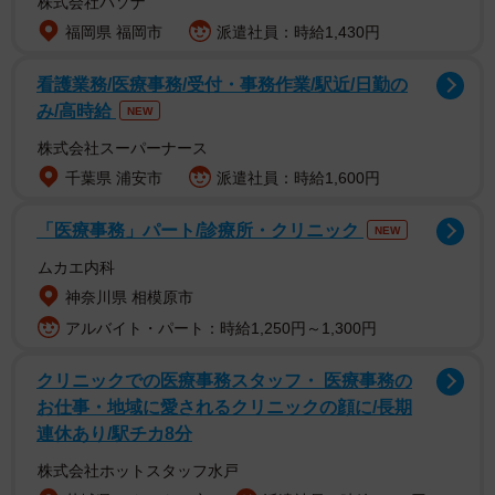
株式会社パソナ
福岡県 福岡市
派遣社員：時給1,430円
看護業務/医療事務/受付・事務作業/駅近/日勤の
み/高時給
NEW
株式会社スーパーナース
千葉県 浦安市
派遣社員：時給1,600円
「医療事務」パート/診療所・クリニック
NEW
ムカエ内科
神奈川県 相模原市
アルバイト・パート：時給1,250円～1,300円
2/16
クリニックでの医療事務スタッフ・ 医療事務の
最後の最後まで劇場前で呼び込みを続けるファンやスタッフら（元町映
お仕事・地域に愛されるクリニックの顔に/長期
画館前）
連休あり/駅チカ8分
株式会社ホットスタッフ水戸
「みぽりん、いかがですか」