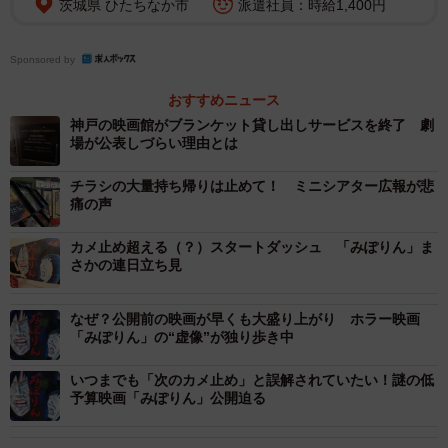
茨城県 ひたちなか市
派遣社員：時給1,400円
「神戸で撮影した映画です、見てみませんか」
Sponsored by
13日午後7時前、劇場前では最早おなじみとなったキャスト
おすすめニュース
やスタッフによるにぎやかな呼び込みが行われていた。そ
神戸の映画館がブランケット貸し出しサービスを終了 劇
場が公表しづらい理由とは
してこの日も見事に全66席が完売。支配人の林未来さんは
語る。「全ての回を満席にできたのは、なんと言っても彼
チラシの大量持ち帰りは止めて！ ミニシアター広報が悲
らの頑張りがあったからこそ。上映が決まってからの数カ
痛の声
月間、フェイス・トゥ・フェイスでとにかく宣伝を頑張っ
カメ止め超える（？）スタートダッシュ 「みぽりん」ま
てきたのは本当にすごいことだと思います」
さかの連日立ち見
なぜ？公開前の映画が早くも大盛り上がり ホラー映画
「みぽりん」の“虚像”が独り歩き中
いつまでも「次のカメ止め」と誤解されていたい！謎の低
予算映画「みぽりん」公開迫る