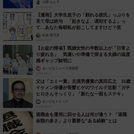
ごい」
山岡 もと子
2026.08.07
【漫画】大学生息子の「頼れる彼氏」っぷりを
見て母は絶句 「起きなよ、遅刻するよ」っ
て…あなた毎朝私が起こしてますけど？笑
松波 穂乃圭
2026.08.07
【お盆の帰省】既婚女性の半数以上が「日常よ
り疲れる」 気遣いや準備で深まる夫婦の温度
感ギャップ鮮明に
まいどなニュース情報部
2026.08.07
父は「エミー賞」主演男優賞の真田広之 31歳
イケメン俳優が長髪ヒゲのワイルド近影「ガチ
ヒロさんそっくり」「新たな一面もステキ」
まいどなトピック
2026.08.07
退職金を運用に回せる人は何が違う？ 「退職
金額の多さ」より重要な“ある経験”とは