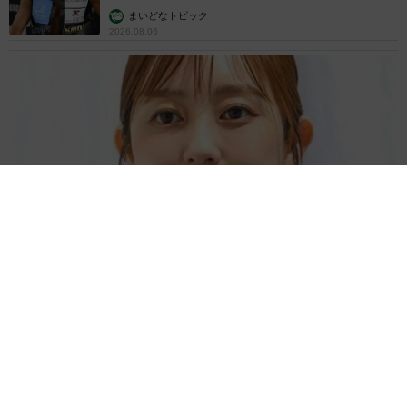
まいどなトピック
2026.08.06
「人生こそがバラエティー」 マレーシア移住を報告した菊地亜
美 子どもの教育考え「小学校へ入学するこのタイミングで挑
戦」
まいどなトピック
2026.08.06
京都駅をぶらぶら→ホームの隅に何やら「ドロ
ン」のポーズをする忍者 この暑い中いったい