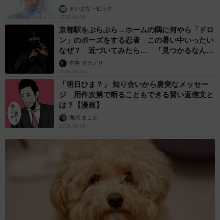
まいどなトピック
2026.08.06
京都駅をぶらぶら→ホームの隅に何やら「ドロ
ン」のポーズをする忍者 この暑い中いったい
なぜ？ 近づいてみたら… 「見つかるなんて
未熟」
中将 タカノリ
2026.08.06
「明日ひま？」 知り合いから唐突なメッセー
ジ 用件次第で断ることもできる賢い返信文と
は？【漫画】
海川 まこと
2026.08.06