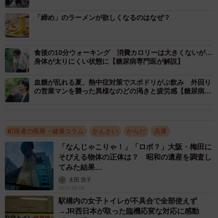
「締め」のラーメンが欲しくなるのはなぜ？
食後の10分ウォーキング 消費カロリーは大きくないが…
身体が太りにくい状態に【糖尿病専門医が解説】
血糖が乱れる夏、熱中症対策でスポドリがぶ飲み 外回り
の営業マンを襲った異様なのどの渇きと疲労感【糖尿病専
門医が解説】
町医者の医療・健康コラム
かんさい
からだ
兵庫
「なんじゃこりゃ！」「ロボ？」大阪・梅田に
そびえる物体の正体は？ 昭和の遺産を調査し
てみた結果…
太田 浩子
2026.08.06
駅構内の女子トイレが不具合で全部使えず
→JR西日本が取った臨機応変な対応に感動