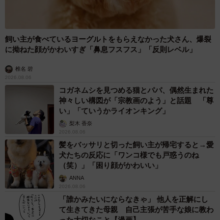
飼い主が食べているヨーグルトをもらえなかった犬さん、爆裂
に拗ねた顔がかわいすぎ「鼻息フスフス」「反則レベル」
椎名 碧
2026.08.06
コガネムシを見つめる猫とパパ、偶然生まれた
神々しい構図が「宗教画のよう」と話題 「尊
い」「ていうかライオンキング」
梨木 香奈
2026.08.06
髪をバッサリと切った飼い主が帰宅すると→愛
犬たちの反応に「ワンコ様でも戸惑うのね
（笑）」「困り顔がかわいい」
ANNA
2026.08.06
「誰かみたいにならなきゃ」 他人を正解にし
て生きてきた母親 自己主張が苦手な娘に教わ
った大切なこと【漫画】