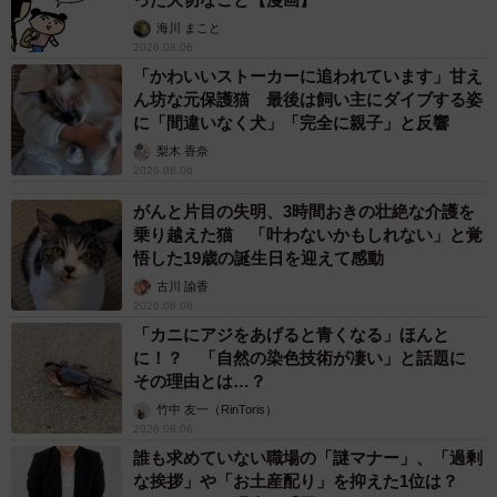
海川 まこと
2026.08.06
「かわいいストーカーに追われています」甘え
ん坊な元保護猫 最後は飼い主にダイブする姿
に「間違いなく犬」「完全に親子」と反響
梨木 香奈
2026.08.06
がんと片目の失明、3時間おきの壮絶な介護を
乗り越えた猫 「叶わないかもしれない」と覚
悟した19歳の誕生日を迎えて感動
古川 諭香
2026.08.06
「カニにアジをあげると青くなる」ほんと
に！？ 「自然の染色技術が凄い」と話題に
その理由とは…？
竹中 友一（RinToris）
2026.08.06
誰も求めていない職場の「謎マナー」、「過剰
な挨拶」や「お土産配り」を抑えた1位は？