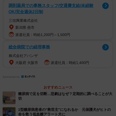
調剤薬局での事務スタッフ/交通費支給/未経験
OK/完全週休2日制
三信興業株式会社
新潟県 燕市
残りの９５％が２型糖尿病で、過食、運動不足、ストレ
派遣社員：時給1,200円～1,500円
ス、加齢などの環境因子が原因で発症します。特に暴飲、
暴食は原因になり、遺伝的要因も強いために、血縁関係に
総合病院での経理事務
糖尿病の人がいれば要注意です。また、日本人は欧米人と
株式会社アバンザ
比べると血糖を下げるホルモンであるインスリン分泌能が
大阪府 大阪市
派遣社員：時給1,400円
低いため、糖尿病になりやすいとされています。
Sponsored by
おすすめニュース
糖尿病で足を切断…悲劇はなぜ？定期的に調べることが大
切
1型糖尿病患者の“救世主”になれるか 元保護犬がヒトの
命を救う低血糖アラート犬に