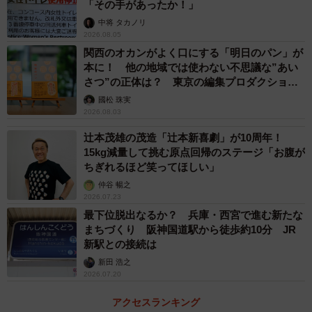
「その手があったか！」
中将 タカノリ
2026.08.05
関西のオカンがよく口にする「明日のパン」が
本に！ 他の地域では使わない不思議な”あい
さつ”の正体は？ 東京の編集プロダクション
がひも解く
國松 珠実
2026.08.03
辻本茂雄の茂造「辻本新喜劇」が10周年！
15kg減量して挑む原点回帰のステージ「お腹が
ちぎれるほど笑ってほしい」
仲谷 暢之
2026.07.23
最下位脱出なるか？ 兵庫・西宮で進む新たな
まちづくり 阪神国道駅から徒歩約10分 JR
新駅との接続は
新田 浩之
2026.07.20
アクセスランキング