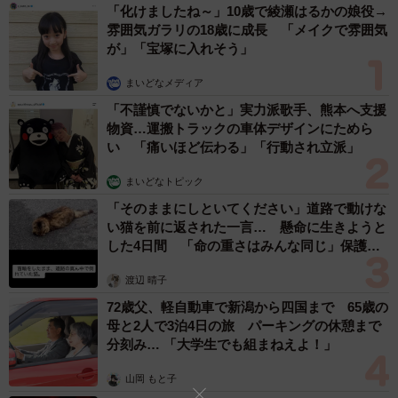
「化けましたね～」10歳で綾瀬はるかの娘役→
雰囲気ガラリの18歳に成長 「メイクで雰囲気
が」「宝塚に入れそう」
まいどなメディア
「不謹慎でないかと」実力派歌手、熊本へ支援
物資…運搬トラックの車体デザインにためら
い 「痛いほど伝わる」「行動され立派」
まいどなトピック
「そのままにしといてください」道路で動けな
い猫を前に返された一言… 懸命に生きようと
した4日間 「命の重さはみんな同じ」保護団
体代表の訴え
渡辺 晴子
72歳父、軽自動車で新潟から四国まで 65歳の
母と2人で3泊4日の旅 パーキングの休憩まで
分刻み… 「大学生でも組まねえよ！」
山岡 もと子