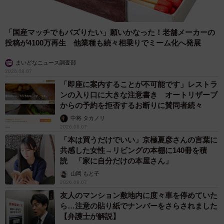
「国産マッチでもバズりたい」願いかなった！老舗メーカーの
投稿が4100万再生 他業種も続々相乗りでミーム化へ発展
まいどなニュース調査部
2026.08.07
「即座に案内することが不可能です」レストラ
ンの入り口に大きな注意書き オートリザーブ
からの予約を拒否するお断りに賛同者続々
中将 タカノリ
2026.08.07
「本は買うだけでいい」京極夏彦さんの言葉に
共感した女性→リビングの本棚に140冊を積
読 「家に自分だけの本屋さん」
山岡 もと子
2026.08.07
友人のマンション敷地内に度々車を停めていた
ら…注意の貼り紙でナンバーをさらされました
【弁護士が解説】