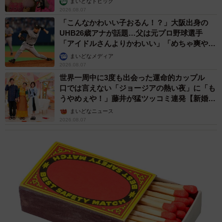
まいどなトピック
2026.08.07
「こんなかわいい子おるん！？」大阪出身の
UHB26歳アナが話題…父は元プロ野球選手
「アイドルさんよりかわいい」「めちゃ爽や
か」
まいどなメディア
2026.08.07
世界一周中に3度も出会った運命的カップル
口では言えない「ジョージアの熱い夜」に「も
うやめぇや！」藤井が猛ツッコミ連発【新婚さ
ん】
まいどなニュース
2026.08.07