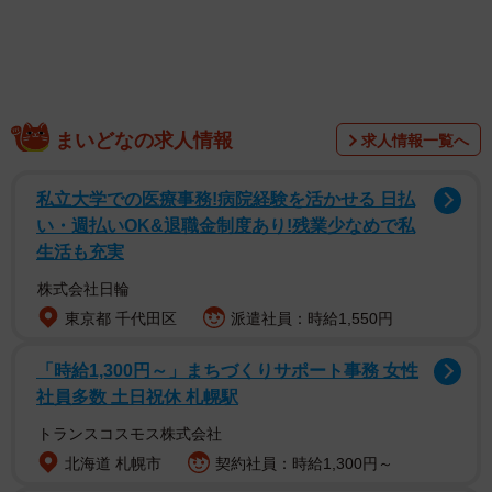
りますので、多くの糖尿病の患者さんに“福音”がもたらされ
るであろうと思っています。
以前にも説明しましたが、糖尿病は大きく分けると１型
糖尿病と２型糖尿病があります。１型糖尿病は、体内で糖
まいどなの求人情報
求人情報一覧へ
を利用するために必要なインスリンが生成される膵臓（す
いぞう）のβ細胞が、なんらかの原因で破壊される怖い病気
私立大学での医療事務!病院経験を活かせる 日払
い・週払いOK&退職金制度あり!残業少なめで私
で、小児から思春期に発症することが多いんです。ただ、
生活も充実
日本での割合は５％以下という珍しいタイプです。
株式会社日輪
東京都 千代田区
派遣社員：時給1,550円
「時給1,300円～」まちづくりサポート事務 女性
社員多数 土日祝休 札幌駅
トランスコスモス株式会社
北海道 札幌市
契約社員：時給1,300円～