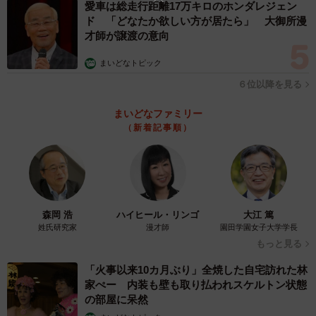
愛車は総走行距離17万キロのホンダレジェン
ド 「どなたか欲しい方が居たら」 大御所漫
才師が譲渡の意向
まいどなトピック
６位以降を見る
まいどなファミリー
（新着記事順）
森岡 浩
ハイヒール・リンゴ
大江 篤
姓氏研究家
漫才師
園田学園女子大学学長
もっと見る
「火事以来10カ月ぶり」全焼した自宅訪れた林
家ぺー 内装も壁も取り払われスケルトン状態
の部屋に呆然