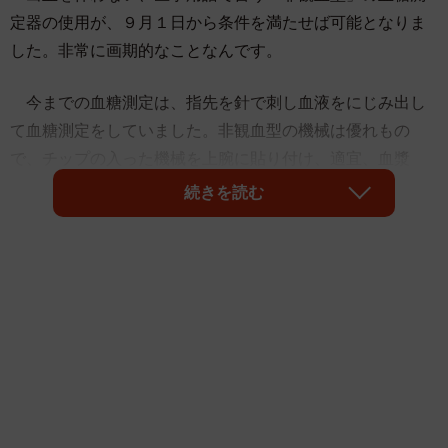
定器の使用が、９月１日から条件を満たせば可能となりま
した。非常に画期的なことなんです。
今までの血糖測定は、指先を針で刺し血液をにじみ出し
て血糖測定をしていました。非観血型の機械は優れもの
で、チップの入った機械を上腕に貼り付け、適宜、血漿
（けっしょう）内の血糖を測定する。チップの入った機械
続きを読む
には針が付いていて、貼り付ける際に身体内に挿入されて
も痛みは感じない。お風呂にも入れるし、運動制限もない
んです。
そのチップに、モニターの機械をかざすと現在の血糖値
がすぐに確認できます。チップ内は８時間の血糖のデータ
を記憶できて、仕事中であれば、モニターの機械をチップ
にかざさなくても、後から変動を確認することも可能なん
です。さらに、血糖の変動が随時確認することが可能とな