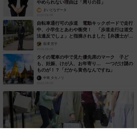
やめられない理由は「周りの目」
まいどなデータ
2026.08.06
自転車通行可の歩道 電動キックボードで走行
中、小学生とあわや衝突！ 「歩道走行は道交
法違反でしょ」と指摘されました【弁護士が解
説】
長澤 芳子
2026.08.06
タイの電車の中で見た優先席のマーク 子ど
も、妊娠、けが人、お年寄り… 一つだけ謎の
ものが！？「だから黄色なんですね」
中将 タカノリ
2026.08.06