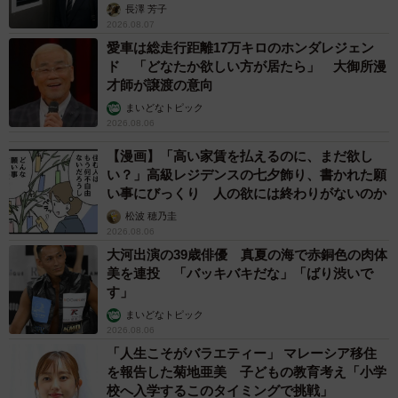
長澤 芳子
2026.08.07
愛車は総走行距離17万キロのホンダレジェン
ド 「どなたか欲しい方が居たら」 大御所漫
才師が譲渡の意向
まいどなトピック
2026.08.06
【漫画】「高い家賃を払えるのに、まだ欲し
い？」高級レジデンスの七夕飾り、書かれた願
い事にびっくり 人の欲には終わりがないのか
松波 穂乃圭
2026.08.06
大河出演の39歳俳優 真夏の海で赤銅色の肉体
美を連投 「バッキバキだな」「ばり渋いで
す」
まいどなトピック
2026.08.06
「人生こそがバラエティー」 マレーシア移住
を報告した菊地亜美 子どもの教育考え「小学
校へ入学するこのタイミングで挑戦」