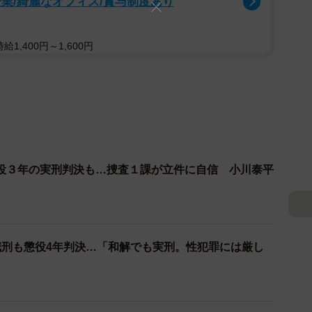
業/綺麗なオフィス/賞与制度あり
1,400円～1,600円
役３年の実刑判決も…捜査１課が立件に自信 小川泰平
減刑も懲役4年判決…「和解でも実刑。性犯罪には厳し