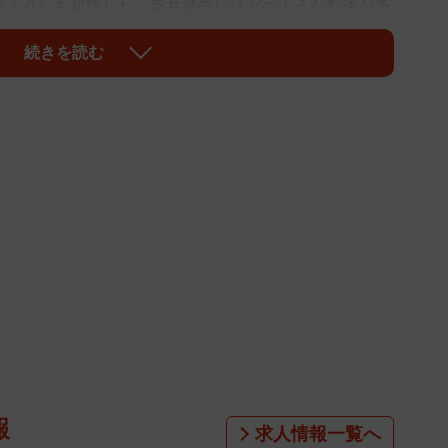
（４０）を起訴した。新井被告にはどのような判決が予
ビューも果たした平松まゆき弁護士に今後の展開、ま
続きを読む
る２次被害などについて解説してもらった。
刑であり、非常に重い犯罪類型とされている。逮捕直
れれば実刑」と言われてきたが、それは３年を超える懲
ためである。新井氏の場合も、減刑事由がない限り実刑
の落ち度」が指摘されることがある。実際、裁判員裁
る際に用いられる「量刑データベース」なるものには
る。このように聞くと、「被害者の落ち度」とは「ミニ
の１人歩き」「男性と２人きりになった」などを想定す
まったくの時代錯誤で男性目線の見解というほかない。
報
求人情報一覧へ
にも同じ加害者から性被害に遭ったのに明確な同意の下