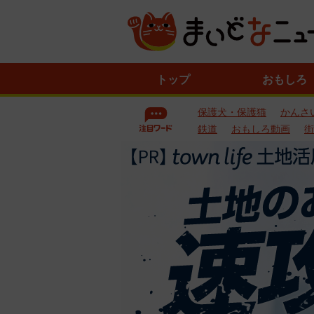
ニ
トップ
おもしろ
ュ
ー
保護犬・保護猫
かんさ
ス
一
鉄道
おもしろ動画
街
覧