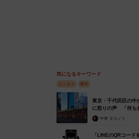
気になるキーワード
エンタメ
事件
東京・千代田区の中
に怒りの声 「何も
中将 タカノリ
「LINEのQRコー