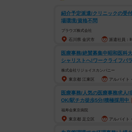
について行ったなどの極端な場合で
紹介予定派遣/クリニックの受付
て、一部では犯罪が成立しないと思
場環境/資格不問
で働く女性を被害者とする強制性交
プラウズ株式会社
ところでこの「被害者の落ち度」に
石川県 金沢市
派遣社員：時給
摘されることがある。今回の新井氏
医療事務/絶賛募集中昭和医科
目立った一方で、「いくら仕事とは
シャリストへ!ワークライフバラン
いわれれば男性が誤解しても仕方な
株式会社リジョイスカンパニー
男性よりもむしろ女性のほうが、被
東京都 江東区
アルバイト・
ような被害者バッシングはなぜ起こ
医療事務/人気の医療事務求人/
OK/駅チカ徒歩5分/積極採用中
福寿会東京病院
東京都 足立区
アルバイト・