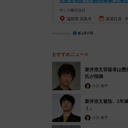
生産管理課での経理事務/上場企
サンワ株式会社
滋賀県 高島市
派遣社員：時給
Sponsored by
おすすめニュース
新井浩文容疑者は懲
氏が指摘
小川 泰平
新井浩文被告、1年
く」
小川 泰平