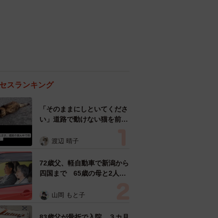
セスランキング
「そのままにしといてくださ
い」道路で動けない猫を前に
返された一言… 懸命に生き
ようとした4日間 「命の重
渡辺 晴子
さはみんな同じ」保護団体代
表の訴え
72歳父、軽自動車で新潟から
四国まで 65歳の母と2人で
3泊4日の旅 パーキングの休
憩まで分刻み… 「大学生で
山岡 もと子
も組まねえよ！」
83歳父が骨折で入院 ３カ月