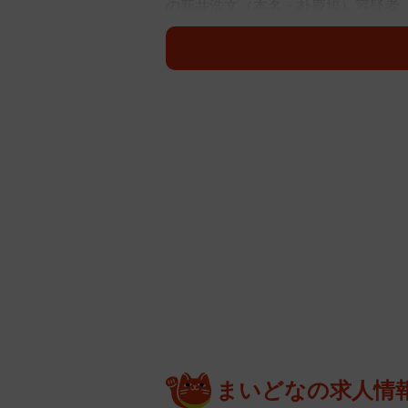
の新井浩文（本名・朴慶培）容疑者
想されるのか。元アイドルで歌手デ
た、性犯罪において被害者がこうむ
◇ ◇ ◇
強制性交等罪は５年以上の有期懲役
後より法曹関係者の間では「起訴さ
役刑の場合には執行猶予がつかない
になると考えられる。
減刑事由について、裁判上「被害者
判において裁判官が裁判員に説明す
「被害者の落ち度」という項目があ
スカートを履いていた」とか「夜道
る方もいるかもしれないが、それは
まいどなの求人情
この項目が考慮されるとしたら以前