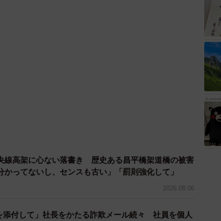
央線高架に心ない落書き 歴史ある昌平橋架道橋の被害
分かってないし、センスも古い」「罰則強化して」
2026.08.06
ドを添付して」社長をかたる詐欺メール続々 社員を個人