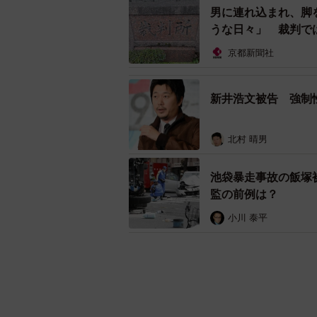
男に連れ込まれ、脚
うな日々」 裁判で
京都新聞社
新井浩文被告 強制
北村 晴男
池袋暴走事故の飯塚
監の前例は？
小川 泰平