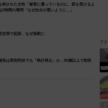
を刺された女性「被害に遭っているのに、罰を受けるよ
は2時間の尋問「なぜ自分が悪いように…」
性交罪で起訴、なぜ保釈に
アク
被告は実刑判決でも「執行停止」か…90歳以上で初収