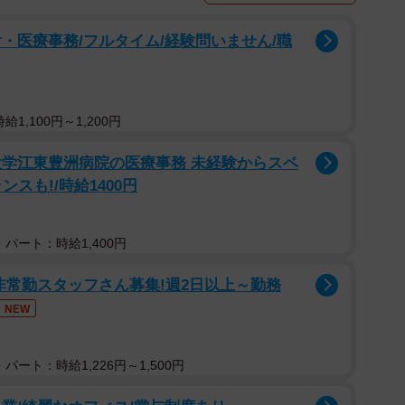
あると考えられる。また、「被害者の落ち度」に関連し
・医療事務/フルタイム/経験問いません/職
われがちな風俗業においても、風俗やデリバリーヘルス
等罪（以前の罪名は強姦罪）が成立した例は多々ある。
ついては裁判上のみならず、インターネット上でも指
1,100円～1,200円
のケースでも逮捕直後には新井氏を非難する書き込みが
大学江東豊洲病院の医療事務 未経験からスペ
いえ男性の家に１人で行くなんて」「出張マッサージと
スも!/時給1400円
い」などの声が見受けられた。とりわけ性犯罪の場合、
害女性に対して厳しい反応をする傾向が見られる。この
パート：時給1,400円
るのか。
非常勤スタッフさん募集!週2日以上～勤務
NEW
パート：時給1,226円～1,500円