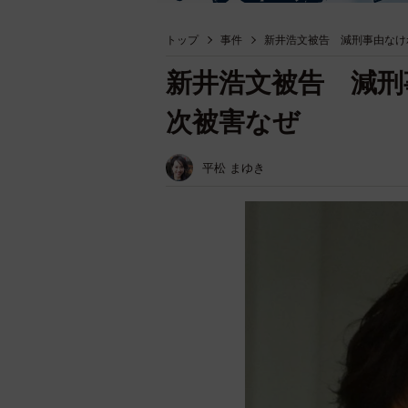
トップ
事件
新井浩文被告 減刑事由なけ
新井浩文被告 減刑
次被害なぜ
平松 まゆき