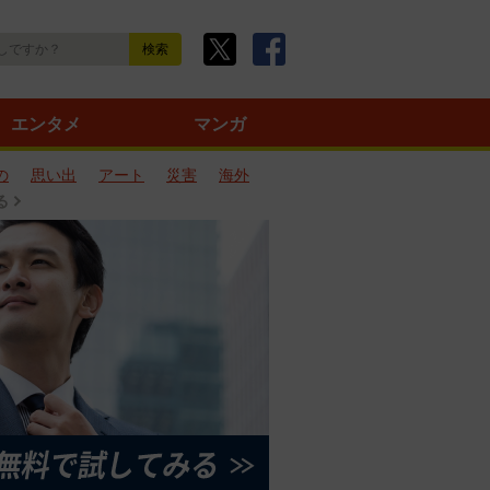
エンタメ
マンガ
の
思い出
アート
災害
海外
る