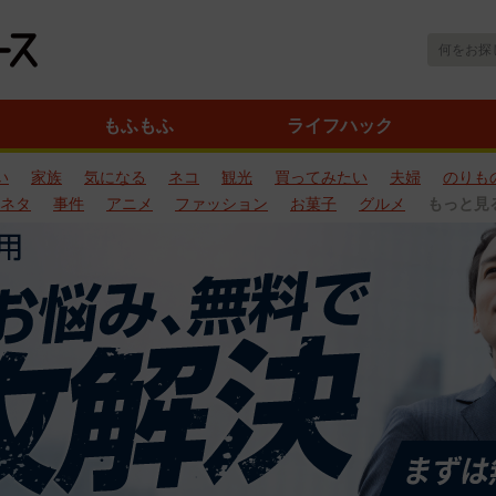
もふもふ
ライフハック
い
家族
気になる
ネコ
観光
買ってみたい
夫婦
のりも
ネタ
事件
アニメ
ファッション
お菓子
グルメ
もっと見