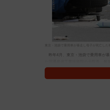
東京・池袋で乗用車が暴走し母子が死亡した事
昨年4月、東京・池袋で乗用車が暴
た旧通産省工業技術院の元院長、飯
て自身の無罪を主張した。その姿勢
罪ジャーナリストの小川泰平氏は1
ても「年齢の壁」によって執行停止
起訴状によると、飯塚被告は運転中
ん（当時31）と長女の莉子ちゃん（
被告は事故後の事情聴取で「パニッ