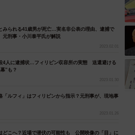
とみられる41歳男が死亡…実名非公表の理由、逮捕で
 元刑事・小川泰平氏が解説
2023.02.01
役4人に逮捕状…フィリピン収容所の実態 送還避ける
幕”も？
2023.01.30
格「ルフィ」はフィリピンから指示？元刑事が、現地事
2023.01.26
はどこへ？近場で潜伏の可能性も 公開映像の「目」に