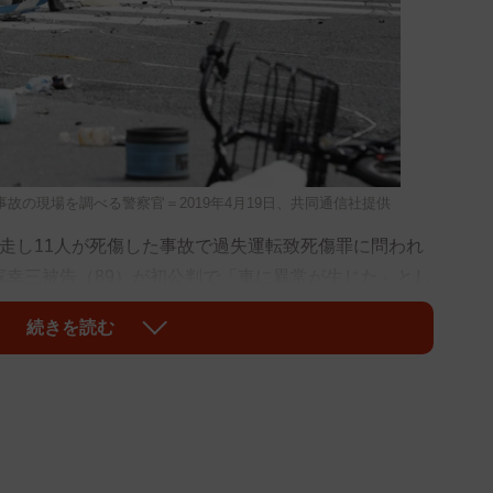
故の現場を調べる警察官＝2019年4月19日、共同通信社提供
走し11人が死傷した事故で過失運転致死傷罪に問われ
塚幸三被告（89）が初公判で「車に異常が生じた」とし
に批判の世論が高まっている中、元神奈川県警刑事で犯
続きを読む
6日、当サイトの取材に対し、飯塚被告が仮に実刑を受け
となり、「収監されない可能性が高い」と指摘した。
に自転車で青信号の横断歩道を渡っていた松永真菜さ
同3）をはねて死亡させ、通行人ら9人を負傷させた。同
ク状態となり、アクセルとブレーキを踏み間違えたかも