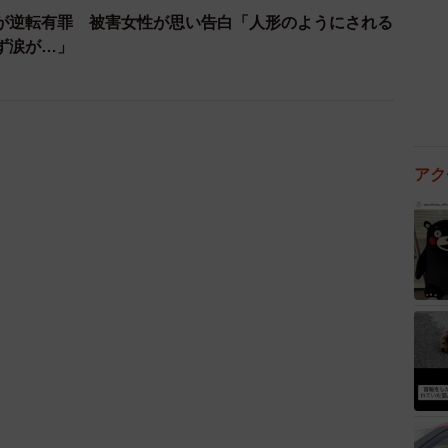
な例では、ロッキード事件で、丸紅の檜山廣会長は最
が逆転有罪 被害女性が思い告白「人形のようにされる
停止となっています」と補足。檜山氏は1909年12月
必ず涙が…」
確定した当時は85歳。収監されないまま、2000年12
0歳の飯塚被告は、判決当時の檜山氏よりさらに5歳年長
アク
うにない。小川氏は「被害者感情を考えると、飯塚被
きたい。車いすで出廷できている状態ですから、医療刑
いただきたい。母と幼い子が亡くなっているわけですか
罪と向き合うべきだと私は思います」と見解を述べた。