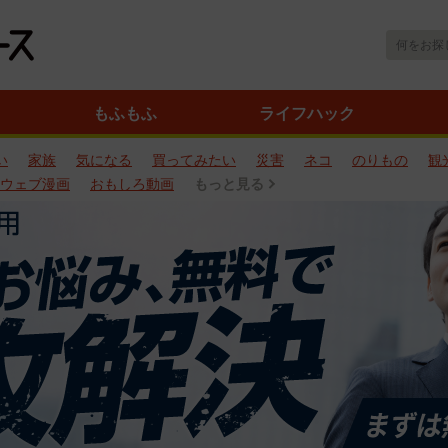
もふもふ
ライフハック
い
家族
気になる
買ってみたい
災害
ネコ
のりもの
観
ウェブ漫画
おもしろ動画
もっと見る