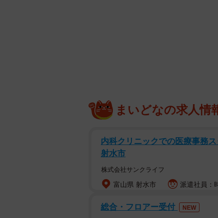
しれない」などと運転操作を誤った
内容を否認。同被告は「アクセルペ
かの異常が生じ、暴走した疑いがあ
その報道を受け、ネット上では飯塚
判や中傷にまでエスカレート。それ
ど関心はさらに高まり、裁判の行方
罪が通るのか。有罪であれば、執行
まいどなの求人情
小川氏は「被告の判決をまだ予想す
内科クリニックでの医療事務スタ
でいえば、示談が既に成立している
射水市
猶予が付く可能性が高い」と説明し
株式会社サンクライフ
それでも実刑の可能性はなくもない
富山県 射水市
派遣社員：時給
に、執行猶予の付かない求刑4年を打
総合・フロアー受付
NEW
いう可能性もある」とした。だが、