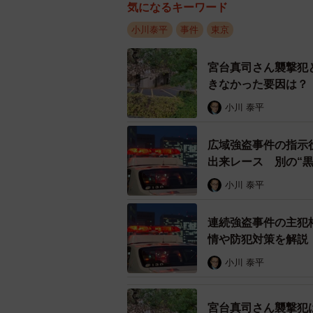
気になるキーワード
小川泰平
事件
東京
宮台真司さん襲撃犯
きなかった要因は？
小川 泰平
広域強盗事件の指示
出来レース 別の“黒
小川 泰平
連続強盗事件の主犯
情や防犯対策を解説
小川 泰平
宮台真司さん襲撃犯