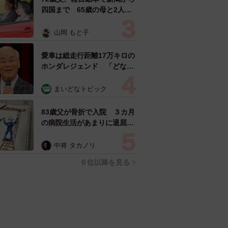
四国まで 65歳の母と2人で
3泊4日の旅 パーキングの休
憩まで分刻み… 「大学生で
山岡 もと子
も組まねえよ！」
愛車は総走行距離17万キロの
ホンダレジェンド 「どなた
か欲しい方が居たら」 大御
所漫才師が譲渡の意向
まいどなトピック
83歳父が骨折で入院 ３カ月
の病院生活があまりに退屈で
「画用紙と色鉛筆持ってこ
い！」→スケッチブックを見
中将 タカノリ
た家族が仰天「これ、売れま
６位以降を見る
すよ…」