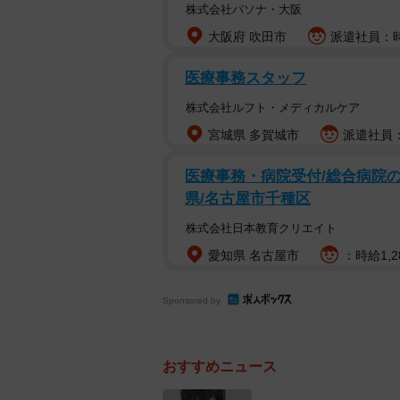
株式会社パソナ・大阪
が出たとしても、刑事訴訟法428条
大阪府 吹田市
派遣社員：時
刑事訴訟法第482条では、「懲役
医療事務スタッフ
したケースがある時は「執行を停止
株式会社ルフト・メディカルケア
(1) 刑の執行によって、著しく健
宮城県 多賀城市
派遣社員：
あるとき
医療事務・病院受付/総合病院の
(2)年齢70年以上であるとき
県/名古屋市千種区
(3)受胎後150日以上であるとき
(4)出産後60日を経過しないとき
株式会社日本教育クリエイト
(5)刑の執行によって回復すること
愛知県 名古屋市
：時給1,2
(6)祖父母又は父母が年齢70年以
Sponsored by
いとき
(7)子又は孫が幼年で、他にこれを
(8)その他重大な事由があるとき
おすすめニュース
飯塚被告の場合は(2)に該当する。