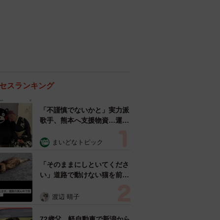
セスランキング
「不謹慎でないかと」実力派
歌手、熊本へ支援物資…運搬
トラックの車体デザインにた
めらい 「痛いほど伝わる」
まいどなトピック
「行動され立派」
「そのままにしといてくださ
い」道路で動けない猫を前に
返された一言… 懸命に生き
ようとした4日間 「命の重
渡辺 晴子
さはみんな同じ」保護団体代
表の訴え
72歳父、軽自動車で新潟から