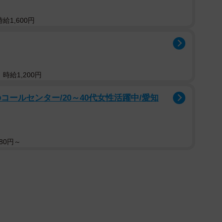
を理由に、執行を停止する可能性がある」と指摘した。
給1,600円
、禁錮又は拘留の言渡を受けた者」について以下に列挙
することができる」とされている。
康を害するとき、又は生命を保つことのできないおそれが
時給1,200円
コールセンター/20～40代女性活躍中/愛知
のできない不利益を生ずるおそれがあるとき
80円～
上又は重病若しくは不具で、他にこれを保護する親族がな
保護する親族がないとき