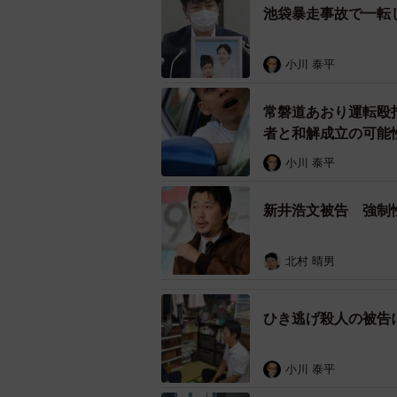
池袋暴走事故で一転
小川氏は「刑事訴訟法428条では『
刑務所に入る人は多く、珍しくはな
小川 泰平
できる。法務省の関係者に聞いたと
されていないが、実務上、収監され
常磐道あおり運転殴
違って、90歳になって初めて刑務
者と和解成立の可能
なみに、刑事収容施設法とは、被収
小川 泰平
とを目的として2006年施行された
新井浩文被告 強制
飯塚被告は来年6月1日で90歳に
ら、最高裁まで行くと90歳を超え
北村 晴男
官の執行指揮書によって執行、つま
の処遇に関する規則等があり、飯塚
ひき逃げ殺人の被告
ですから、禁錮の判決が出ても高齢
実刑判決を受けても高齢ゆえに執行
小川 泰平