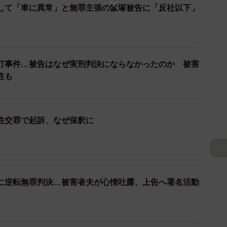
して「車に異常」と無罪主張の飯塚被告に「反社以下」
70歳以上』となっているが、今は70代になって初めて
い。車いす生活の人もいれば、医療刑務所に入ることも
ころ、『刑事収容施設法』では90歳などと年齢は明文化
ない可能性がある。懲役の間に90歳になったケースとは
打事件…被告はなぜ実刑判決にならなかったのか 被害
所に入るという前例はまずないようです」と解説した。ち
性も
容者の人権を尊重し、状況に応じた適切な処遇を行うこ
法律である。
性交罪で起訴、なぜ保釈に
なる。小川氏は「地裁で判決が出ても控訴するでしょうか
ていることは十分に考えられる。実刑の場合、地検の検察
り収監されるのですが、『刑事収容施設法』の被収容者
被告は逮捕されておらず在宅起訴で調べられている状態
に逆転無罪判決…被害者夫が心情吐露、上告へ署名活動
を理由に収監されない可能性が高い」と解説した。
停止された前例はある。