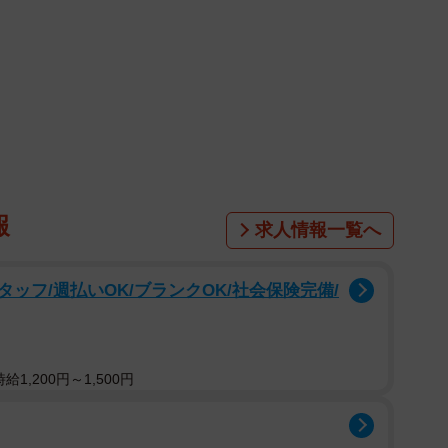
可能性を認めていたが、8日の初公判では一転して起訴
ダルを踏み続けたことはないと記憶している。車に何ら
る」として無罪を主張した。
被告に対するバッシングが起こり、加害者家族への批
に対して「推定無罪」として自制を求める声が上がるな
への注目度が増している。果たして、被告が主張する無
猶予が付くか、実刑となって刑務所に入るのか。
報
求人情報一覧へ
る段階にないと思うが、同類の事故を踏まえた一般論
ッフ/週払いOK/ブランクOK/社会保険完備/
か、示談になる方向になっていれば、有罪判決でも執行
た。
。同氏は「今回、検察側は執行猶予判決が出ないよう
1,200円～1,500円
つか、禁固3年を求めて(その結果)禁錮2年半になると
そこで「年齢の壁」があるという。小川氏は「実刑判決