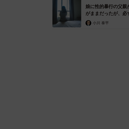
小川氏は「事件は全く違うが、有名
娘に性的暴行の父親
高裁の実刑判決後、高齢を理由に執行
がままだったが、
生まれで、95年２月に最高裁で有罪が
小川 泰平
月に91歳で死去した。来年6月で9
になっていることになる。
ただ、世間からの厳しい声はやみそ
告が実刑になったら収監していただ
務所に入って自身の罪と向き合って
ら、本人の体調云々よりも、まずは