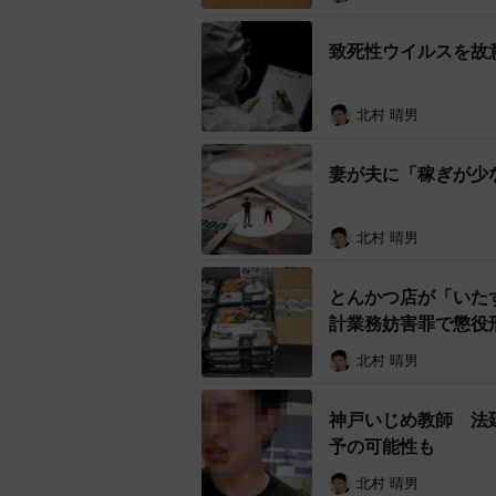
致死性ウイルスを故
北村 晴男
妻が夫に「稼ぎが少
北村 晴男
とんかつ店が「いた
計業務妨害罪で懲役
北村 晴男
神戸いじめ教師 法
予の可能性も
北村 晴男