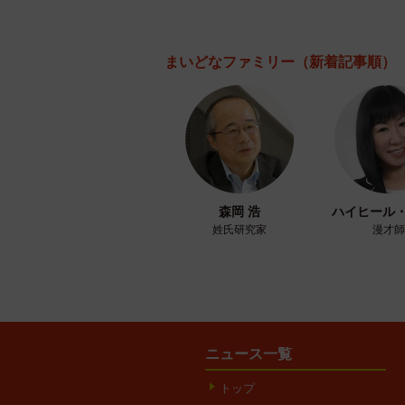
まいどなファミリー
（新着記事順）
森岡 浩
ハイヒール
姓氏研究家
漫才師
ニュース一覧
トップ