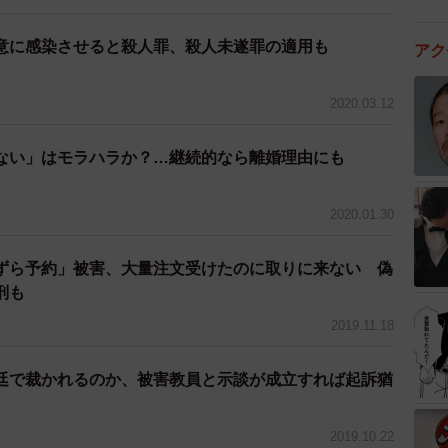
意に感染させると殺人罪、殺人未遂罪の適用も
アク
2020.03.12
ない」はモラハラか？…継続的なら離婚理由にも
2020.01.30
ずら予約」被害、大量注文受けたのに取りに来ない 偽
刑も
2019.11.18
廷で裁かれるのか、被害教員と示談が成立すれば起訴猶
2019.10.22