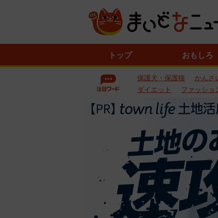
ニ
トップ
おもしろ
ュ
ー
保護犬・保護猫
かんさ
ス
一
ダイエット
ファッショ
覧