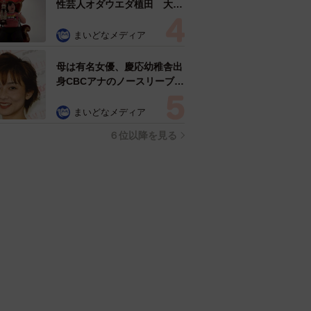
性芸人オダウエダ植田 大学
時代のほっそり姿に「マジ
で」
まいどなメディア
母は有名女優、慶応幼稚舎出
身CBCアナのノースリーブ姿
「育ちの良さが表情に表れて
る」「天使の笑顔」
まいどなメディア
６位以降を見る