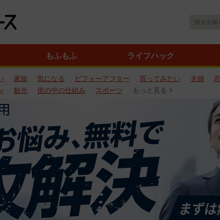
もふもふ
ライフハック
い
家族
気になる
ビフォーアフター
買ってみたい
夫婦
ン
観光
世の中の仕組み
スポーツ
もっと見る