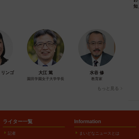
知
・リンゴ
大江 篤
水谷 修
園田学園女子大学学長
教育家
もっと見る
ライター一覧
Information
記者
まいどなニュースとは