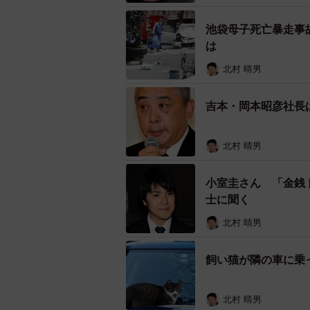
池袋母子死亡暴走事
は
北村 晴男
吉本・岡本昭彦社長
北村 晴男
小室圭さん 「金銭
士に聞く
北村 晴男
飼い猫が隣の車に乗
北村 晴男