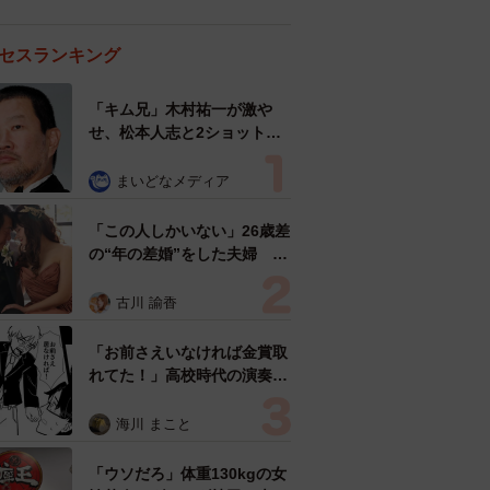
セスランキング
「キム兄」木村祐一が激や
せ、松本人志と2ショット
「一瞬、分からなかったわ」
「テキヤの兄さん」
まいどなメディア
「この人しかいない」26歳差
の“年の差婚”をした夫婦 出
会いは？反対する声はなかっ
た？ 今の思いを聞いた
古川 諭香
「お前さえいなければ金賞取
れてた！」高校時代の演奏会
がトラウマ……責められた学
生は楽器修理職人に 10年後
海川 まこと
再会した因縁の相手から思わ
ぬ申し出【漫画】
「ウソだろ」体重130kgの女