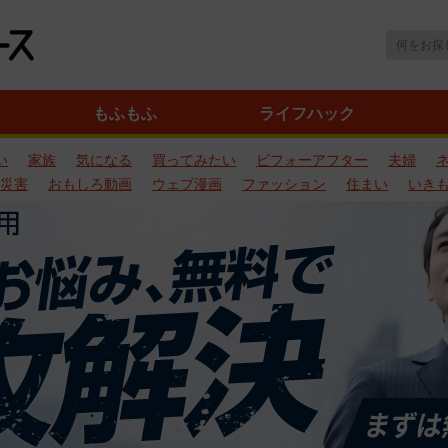
もふもふ
ライフハック
い
家族
気になる
買ってみたい
ビフォーアフター
夫婦
災害
おもしろ動画
ウェブ漫画
ファッション
住まい
いき