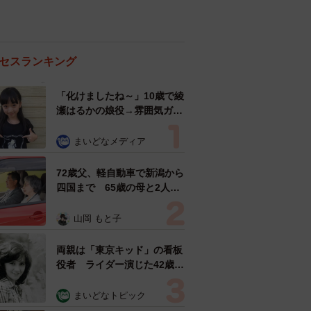
セスランキング
「化けましたね～」10歳で綾
瀬はるかの娘役→雰囲気ガラ
リの18歳に成長 「メイクで
雰囲気が」「宝塚に入れそ
まいどなメディア
う」
72歳父、軽自動車で新潟から
四国まで 65歳の母と2人で
3泊4日の旅 パーキングの休
憩まで分刻み… 「大学生で
山岡 もと子
も組まねえよ！」
両親は「東京キッド」の看板
役者 ライダー演じた42歳元
俳優が再婚妻との「ウエディ
ングフォト」計画を明言
まいどなトピック
「センスあるカメラマン求