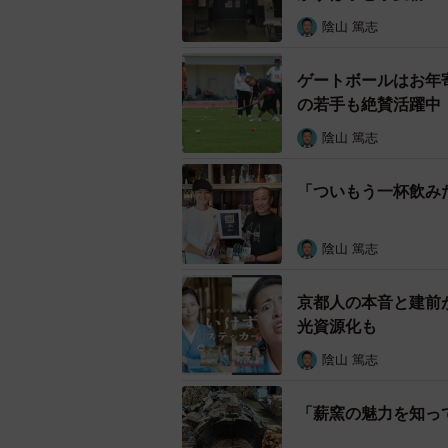
陰山 篤志
ゲートボールはお年
の若手も絶賛活躍中
陰山 篤志
「ついもう一杯飲み
陰山 篤志
京都人の本音と建前
光資源化も
陰山 篤志
「薪窯の魅力を知っ