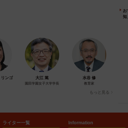
お
知
・リンゴ
大江 篤
水谷 修
園田学園女子大学学長
教育家
もっと見る
ライター一覧
Information