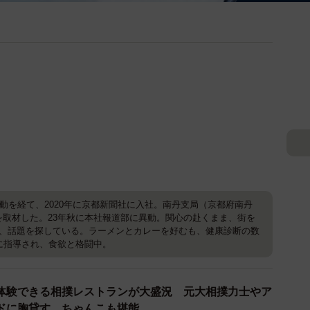
活動を経て、2020年に京都新聞社に入社。南丹支局（京都府南丹
を取材した。23年秋に本社報道部に異動。関心の赴くまま、街を
つ、話題を探している。ラーメンとカレーを好むも、健康診断の数
に指導され、食欲と格闘中。
体験できる相撲レストランが大盛況 元大相撲力士やア
ドに胸貸す ちゃんこも堪能