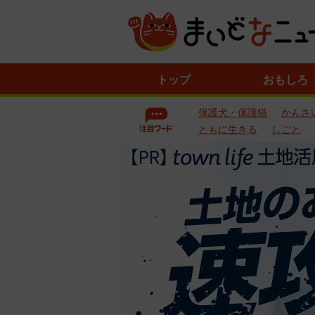
ニ
トップ
おもしろ
ュ
ー
保護犬・保護猫
かんさ
ス
一
ともに生きる
しごと
覧