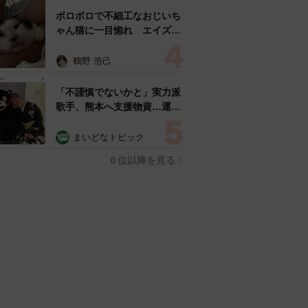
む」
ボロボロで不細工なおじいち
ゃん猫に一目惚れ エイズだ
し手がかかるけど…おうちで
暮らすと「おじ猫」だって可
鶴野 浩己
愛くなったよ！
「不謹慎でないかと」実力派
歌手、熊本へ支援物資…運搬
トラックの車体デザインにた
めらい 「痛いほど伝わる」
まいどなトピック
「行動され立派」
６位以降を見る