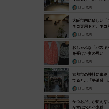
陰山 篤志
大阪市内に珍しい「
ネコ専用ドア、ネコ
陰山 篤志
おしゃれな「バスキ
を受けた妻の思い
陰山 篤志
京都市の神社に奉納
てると…「平清盛」
陰山 篤志
かつおだしが使えな
かすは水と小麦粉