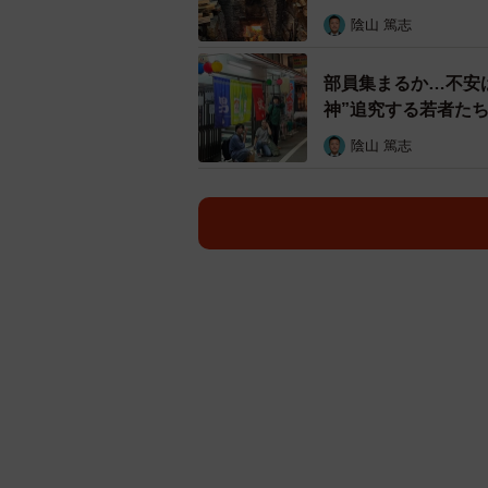
陰山 篤志
部員集まるか…不安
神”追究する若者た
陰山 篤志