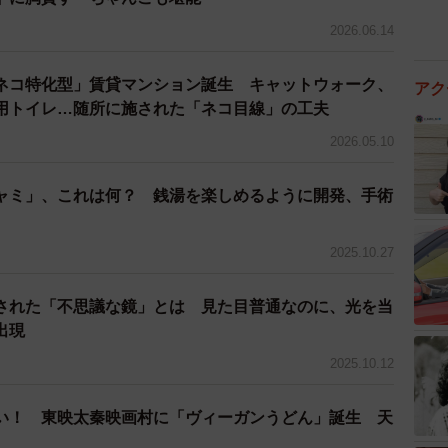
2026.06.14
ネコ特化型」賃貸マンション誕生 キャットウォーク、
アク
用トイレ…随所に施された「ネコ目線」の工夫
2026.05.10
ャミ」、これは何？ 銭湯を楽しめるように開発、手術
2025.10.27
された「不思議な鏡」とは 見た目普通なのに、光を当
出現
2025.10.12
い！ 東映太秦映画村に「ヴィーガンうどん」誕生 天