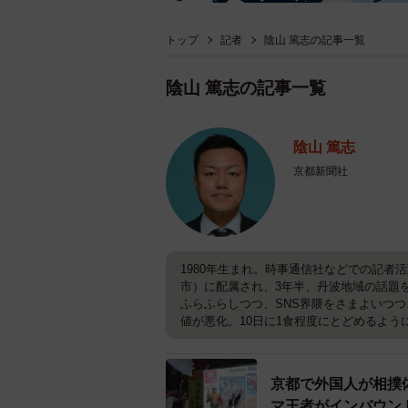
トップ
記者
陰山 篤志の記事一覧
陰山 篤志の記事一覧
陰山 篤志
京都新聞社
1980年生まれ。時事通信社などでの記者
市）に配属され、3年半、丹波地域の話題
ふらふらしつつ、SNS界隈をさまよいつ
値が悪化。10日に1食程度にとどめるよう
京都で外国人が相撲
マ王者がインバウン