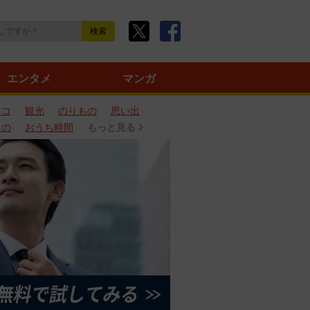
エンタメ
マンガ
ネコ
観光
のりもの
思い出
もの
おうち時間
もっと見る