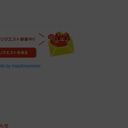
ts by maidonanews
らせ