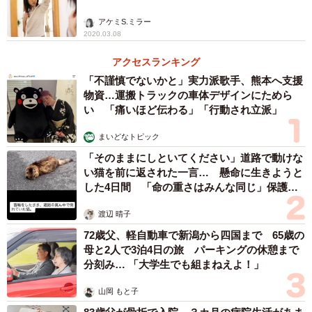
アケミS.ミラー
2020.03.08
アクセスランキング
「不謹慎でないかと」実力派歌手、熊本へ支援
物資…運搬トラックの車体デザインにためら
い 「痛いほど伝わる」「行動され立派」
まいどなトピック
「そのままにしといてください」道路で動けな
い猫を前に返された一言… 懸命に生きようと
した4日間 「命の重さはみんな同じ」保護団
体代表の訴え
渡辺 晴子
72歳父、軽自動車で新潟から四国まで 65歳の
母と2人で3泊4日の旅 パーキングの休憩まで
分刻み… 「大学生でも組まねえよ！」
山岡 もと子