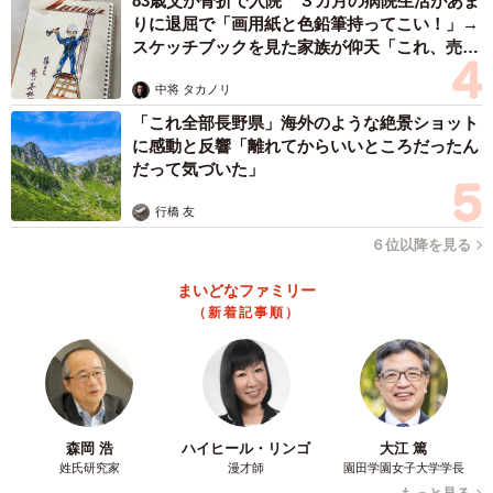
83歳父が骨折で入院 ３カ月の病院生活があま
りに退屈で「画用紙と色鉛筆持ってこい！」→
スケッチブックを見た家族が仰天「これ、売れ
ますよ…」
中将 タカノリ
「これ全部長野県」海外のような絶景ショット
に感動と反響「離れてからいいところだったん
だって気づいた」
行橋 友
６位以降を見る
まいどなファミリー
（新着記事順）
森岡 浩
ハイヒール・リンゴ
大江 篤
姓氏研究家
漫才師
園田学園女子大学学長