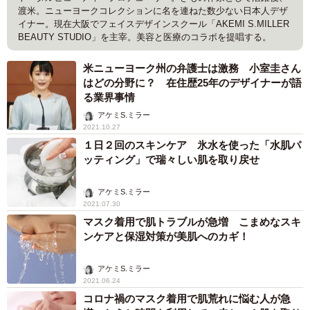
渡米。ニューヨークコレクションに名を連ねた数少ない日本人デザ
イナー。現在大阪でフェイスデザインスクール「AKEMI S.MILLER
BEAUTY STUDIO」を主宰。美容と医療のコラボを提唱する。
米ニューヨーク州の弁護士は激務 小室圭さん
はどの分野に？ 在住歴25年のデザイナーが語
る業界事情
アケミS.ミラー
2021.10.27
１日２回のスキンケア 氷水を使った「水肌パ
ッティング」で瑞々しい肌を取り戻せ
アケミS.ミラー
2021.07.30
マスク着用で肌トラブルが急増 こまめなスキ
ンケアと保湿対策が美肌へのカギ！
アケミS.ミラー
2021.06.24
コロナ禍のマスク着用で肌荒れに悩む人が急