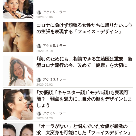
アケミS.ミラー
2020.06.06
コロナに負けず頑張る女性たちに贈りたい…心
の主張を表現する「フェイス・デザイン」
アケミS.ミラー
2020.05.18
｢美｣のためにも…相談できる主治医は重要 新
型コロナ流行の今、改めて「健康」を大切に
アケミS.ミラー
2020.05.02
｢女優顔｣｢キャスター顔｣｢モデル顔｣も実現可
能？ 弱点を魅力に…自分の顔をデザインしま
しょう
アケミS.ミラー
2020.04.20
「オーラがない」と悩んでいた女優が感激の
涙 大変身を可能にした「フェイスデザイン」