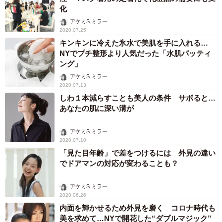
化
アケミS.ミラー
2020.07.25
キンキンに冷えた氷水で美肌を手に入れる…
NYでプチ整形より人気だった「水肌パッティ
ング」
アケミS.ミラー
2020.07.13
しわ１本減らすことも美人の条件 サボると…
あなたの肌に深い溝が
アケミS.ミラー
2020.07.10
「見た目年齢」で差をつけるには 外見の違い
でドアマンの対応が変わることも？
アケミS.ミラー
2020.06.26
内面を輝かせるため外見を磨く コロナ時代も
美を求めて…NYで開花した“ダブルマジック”