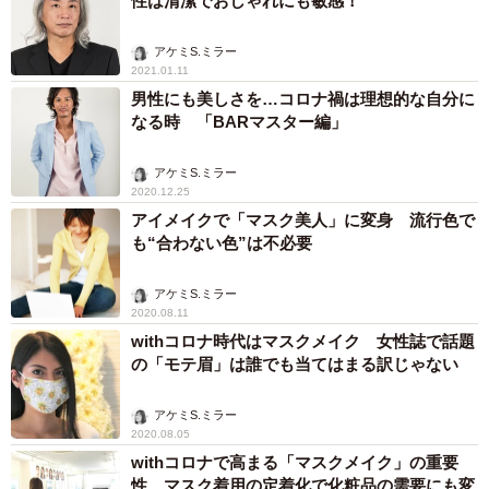
性は清潔でおしゃれにも敏感！
アケミS.ミラー
2021.01.11
男性にも美しさを…コロナ禍は理想的な自分に
なる時 「BARマスター編」
アケミS.ミラー
2020.12.25
アイメイクで「マスク美人」に変身 流行色で
も“合わない色”は不必要
アケミS.ミラー
2020.08.11
withコロナ時代はマスクメイク 女性誌で話題
の「モテ眉」は誰でも当てはまる訳じゃない
アケミS.ミラー
2020.08.05
withコロナで高まる「マスクメイク」の重要
性 マスク着用の定着化で化粧品の需要にも変