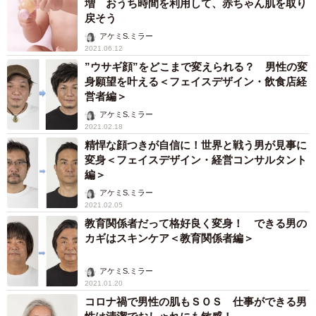
増 おうち時間を利用して、赤ちゃん肌を取り
戻そう
アケミS.ミラー
2021.06.12
”ウサギ顔”をどこまで変えられる？ 男性の変
身願望を叶える＜フェイスデザイン・飲食店経
営者編＞
アケミS.ミラー
2021.02.18
精悍な顔つきが自信に！世界と戦う男が見事に
変身＜フェイスデザイン・経営コンサルタント
編＞
アケミS.ミラー
2021.02.05
教育関係者だって格好良く変身！ できる男の
カギはスキンケア＜教育関係者編＞
アケミS.ミラー
2021.01.20
コロナ禍で男性の肌もＳＯＳ 仕事ができる男