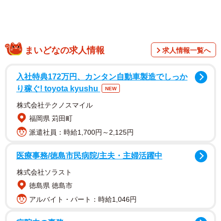
まいどなの求人情報
求人情報一覧へ
入社特典172万円、カンタン自動車製造でしっか
コロナ禍で男性の肌もSOS状態！
り稼ぐ! toyota kyushu
NEW
株式会社テクノスマイル
今までより確実に数が増えたオンライン会議などで映し
福岡県 苅田町
出される「自分の顔」。女性はもちろん男性も気になるの
派遣社員：時給1,700円～2,125円
が顔色や肌荒れ、浮腫（むくみ）など。男性もしっかり日
常のお手入れをしないと、後悔することになります。
医療事務/徳島市民病院/主夫・主婦活躍中
株式会社ソラスト
私は今、男性たちのメイクオーバーにも積極的に力を注
徳島県 徳島市
いでいます。女性のようにメイクアップを施すわけではな
アルバイト・パート：時給1,046円
く、あくまでもご本人の素材を最大限に生かす方法を選択
しています。男性も自然で洗練され、見違えるように変わ