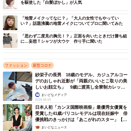
を駆使した「白髪ぼかし」が人気
そして、前回同様に、「ASM水肌パッティング」で、顔
「地雷メイクってなに？」「大人の女性でもやってい
を引き締め毛穴をなくし今度は小顔に！それからポニーテ
い？」話題沸騰の地雷メイクについてプロに聞いてみた
ールにしたロングヘアーをほどきトリミング。今でもバン
ドを組み、現役のドラマーとしても活躍する彼のイメージ
「思わず二度見の胸元！？」正面を向いたときだけ勝ち組
に…妄想Ｔシャツが大ウケ 作り手に聞いた
を生かすために、凛々しくかつアーティストらしいヘアー
スタイルに変えました。
ファッション
新型コロナ
大切なアイブローは、眉山を骨格に合わせ正しい位置、
紗栄子の長男 18歳のモデル、カジュアルコー
正しい長さに整え、最後に「ASMフェイスデザイン」のテ
デのおしゃれ近影が「両親のいいとこ取りの美
クニックで陰影をつけキリリとしたすっきりした顔立ちに
しいお顔立ち」 9歳に渡英し全寮制カレッジ
することができました。
で学ぶ
まいどなメディア
2026.08.05
日本人初「カンヌ国際映画祭」最優秀女優賞を
受賞した41歳パリコレモデルは現在妊娠中 俳
優挑戦のきっかけは「あこがれのスター」【徹
子の部屋】
まいどなニュース