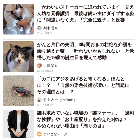
「かわいいストーカーに追われています」甘え
ん坊な元保護猫 最後は飼い主にダイブする姿
に「間違いなく犬」「完全に親子」と反響
梨木 香奈
2026.08.06
がんと片目の失明、3時間おきの壮絶な介護を
乗り越えた猫 「叶わないかもしれない」と覚
悟した19歳の誕生日を迎えて感動
古川 諭香
2026.08.06
「カニにアジをあげると青くなる」ほんと
に！？ 「自然の染色技術が凄い」と話題に
その理由とは…？
竹中 友一（RinToris）
2026.08.06
誰も求めていない職場の「謎マナー」、「過剰
な挨拶」や「お土産配り」を抑えた1位は？
やめられない理由は「周りの目」
まいどなデータ