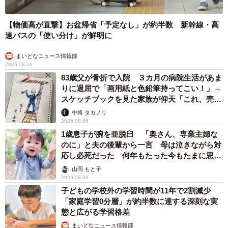
【物価高が直撃】お盆帰省「予定なし」が約半数 新幹線・高
速バスの「使い分け」が鮮明に
まいどなニュース情報部
2026.08.06
83歳父が骨折で入院 ３カ月の病院生活があま
りに退屈で「画用紙と色鉛筆持ってこい！」→
スケッチブックを見た家族が仰天「これ、売れ
ますよ…」
中将 タカノリ
2026.08.06
1歳息子が腕を亜脱臼 「奥さん、専業主婦な
のに」と夫の後輩から一言 母は泣きながら対
応し必死だった 何年もたった今もたまに思い
出し…
山岡 もと子
2026.08.06
子どもの学校外の学習時間が11年で2割減少
「家庭学習0分層」が約半数に達する深刻な実
態と広がる学習格差
まいどなニュース情報部