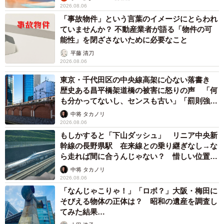
2026.08.06
「事故物件」という言葉のイメージにとらわれ
ていませんか？ 不動産業者が語る「物件の可
能性」を閉ざさないために必要なこと
平藤 清刀
2026.08.06
東京・千代田区の中央線高架に心ない落書き
歴史ある昌平橋架道橋の被害に怒りの声 「何
も分かってないし、センスも古い」「罰則強化
して」
中将 タカノリ
2026.08.06
もしかすると「下山ダッシュ」 リニア中央新
幹線の長野県駅 在来線との乗り継ぎなし→な
ら走れば間に合うんじゃない？ 惜しい位置関
係が反響
中将 タカノリ
2026.08.06
「なんじゃこりゃ！」「ロボ？」大阪・梅田に
そびえる物体の正体は？ 昭和の遺産を調査し
てみた結果…