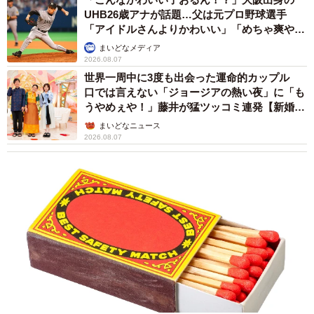
UHB26歳アナが話題…父は元プロ野球選手
「アイドルさんよりかわいい」「めちゃ爽や
か」
まいどなメディア
2026.08.07
世界一周中に3度も出会った運命的カップル
口では言えない「ジョージアの熱い夜」に「も
うやめぇや！」藤井が猛ツッコミ連発【新婚さ
ん】
まいどなニュース
2026.08.07