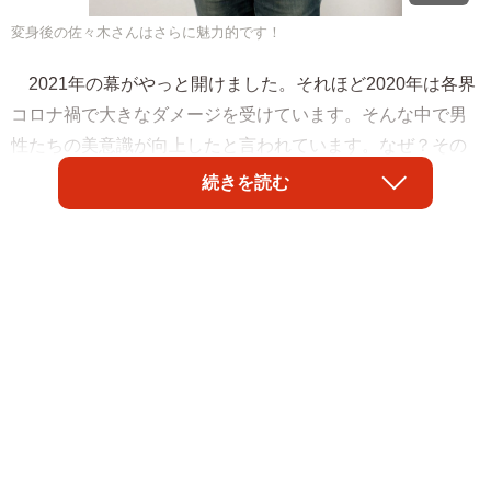
変身後の佐々木さんはさらに魅力的です！
2021年の幕がやっと開けました。それほど2020年は各界
コロナ禍で大きなダメージを受けています。そんな中で男
性たちの美意識が向上したと言われています。なぜ？その
理由としてZoomなどオンライン会議で自分の顔が画面に映
続きを読む
し出されることで「自分磨き」をする男性が増えたこと。
マスクが日常化したことで男性も肌荒れする人が増え、手
入れするようになったことなどが挙げられます。日本の男
性達をより魅力的にメイクオーバーしたいと思っていた
私、アケミS.ミラーの今回の第２弾をご覧ください。