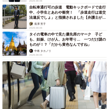
2026.08.06
自転車通行可の歩道 電動キックボードで走行
中、小学生とあわや衝突！ 「歩道走行は道交
法違反でしょ」と指摘されました【弁護士が解
説】
長澤 芳子
2026.08.06
タイの電車の中で見た優先席のマーク 子ど
も、妊娠、けが人、お年寄り… 一つだけ謎の
ものが！？「だから黄色なんですね」
中将 タカノリ
2026.08.06