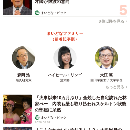
才師が譲渡の意向
まいどなトピック
６位以降を見る
まいどなファミリー
（新着記事順）
森岡 浩
ハイヒール・リンゴ
大江 篤
姓氏研究家
漫才師
園田学園女子大学学長
3/4
もっと見る
笑顔も一段と輝いて見えます
「火事以来10カ月ぶり」全焼した自宅訪れた林
家ぺー 内装も壁も取り払われスケルトン状態
の部屋に呆然
まいどなトピック
2026.08.07
「こんなかわいい子おるん！？」大阪出身の