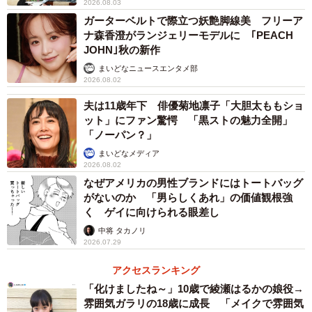
2026.08.03
ガーターベルトで際立つ妖艶脚線美 フリーア
ナ森香澄がランジェリーモデルに ｢PEACH
JOHN｣秋の新作
まいどなニュースエンタメ部
2026.08.02
夫は11歳年下 俳優菊地凛子「大胆太ももショ
ット」にファン驚愕 「黒ストの魅力全開」
2/4
「ノーパン？」
左が変身前で、右が変身後。こんな感じになりました
まいどなメディア
2026.08.02
男性もASMフェイスデザインで魅力UP
なぜアメリカの男性ブランドにはトートバッグ
がないのか 「男らしくあれ」の価値観根強
体験者である佐々木さんの感想を伺ってみました。「普
く ゲイに向けられる眼差し
段、肌の手入れはあまりしていないですね。それだけに興
中将 タカノリ
2026.07.29
味があり、期待もしました。写真を見て自分でもびっくり
するぐらい肌に磨きがかかり、変身することができまし
アクセスランキング
た。周りも『（変身後のボクは）あり！』って評判も上々
「化けましたね～」10歳で綾瀬はるかの娘役→
雰囲気ガラリの18歳に成長 「メイクで雰囲気
でした。冬は乾燥肌になるし、年齢的にも肌のケアはちゃ