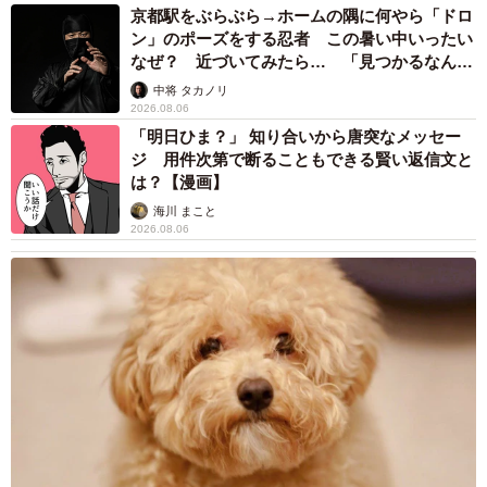
京都駅をぶらぶら→ホームの隅に何やら「ドロ
ン」のポーズをする忍者 この暑い中いったい
なぜ？ 近づいてみたら… 「見つかるなんて
未熟」
中将 タカノリ
2026.08.06
「明日ひま？」 知り合いから唐突なメッセー
ジ 用件次第で断ることもできる賢い返信文と
は？【漫画】
海川 まこと
2026.08.06