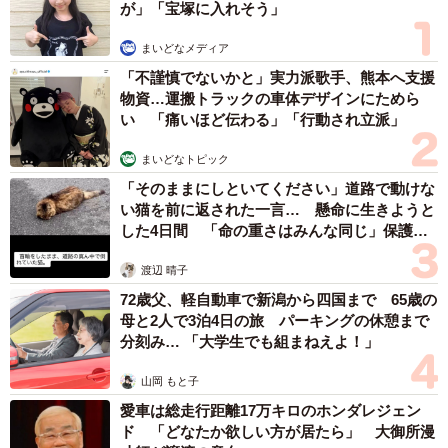
が」「宝塚に入れそう」
んとしておかないといけないなと痛感しています」。
まいどなメディア
これまで以上にVFXスーパーバイザーらしい顔つきにな
「不謹慎でないかと」実力派歌手、熊本へ支援
ったと思いませんか。佐々木さん、間違いなく、ますます
物資…運搬トラックの車体デザインにためら
い 「痛いほど伝わる」「行動され立派」
魅力的になったと思います。
まいどなトピック
次回も各界の男性のメイクオーバーをお届けします。お
「そのままにしといてください」道路で動けな
楽しみに！
い猫を前に返された一言… 懸命に生きようと
した4日間 「命の重さはみんな同じ」保護団
体代表の訴え
〈Hair by Takashi Ando (GRACE ALLEY)、Photograph by
渡辺 晴子
Satomi Shirai〉
72歳父、軽自動車で新潟から四国まで 65歳の
母と2人で3泊4日の旅 パーキングの休憩まで
分刻み… 「大学生でも組まねえよ！」
山岡 もと子
愛車は総走行距離17万キロのホンダレジェン
ド 「どなたか欲しい方が居たら」 大御所漫