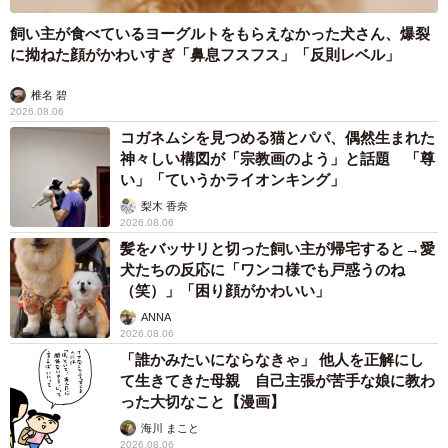
飼い主が食べているヨーグルトをもらえなかった犬さん、爆裂
に拗ねた顔がかわいすぎ「鼻息フスフス」「反則レベル」
椎名 碧
2026.08.06
コガネムシを見つめる猫とパパ、偶然生まれた
神々しい構図が「宗教画のよう」と話題 「尊
い」「ていうかライオンキング」
梨木 香奈
2026.08.06
髪をバッサリと切った飼い主が帰宅すると→愛
犬たちの反応に「ワンコ様でも戸惑うのね
（笑）」「困り顔がかわいい」
ANNA
2026.08.06
「誰かみたいにならなきゃ」 他人を正解にし
て生きてきた母親 自己主張が苦手な娘に教わ
った大切なこと【漫画】
海川 まこと
2026.08.06