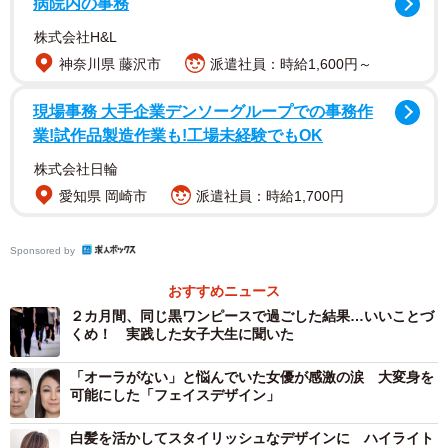
病院内の事務
ります。これもまた「ASMフェイスデザイン」です。自分
株式会社H&L
の顔が好きになれば、ファッションなども積極的に取り入
神奈川県 藤沢市
派遣社員：時給1,600円～
れ、イメージもグンと変わってくるものです。
現場事務 大手企業デンソーグループでの事務作
今回は、第２弾として大手映像会社の視覚効果を担当
業!試作品製造作業も!工場未経験でもOK
VFXスーパーバイザーとしてバリバリお仕事をされている
株式会社日輪
佐々木宏さんにモデルをお願いしました。
愛知県 岡崎市
派遣社員：時給1,700円
仕事ができる男性こそ、かっこよく変身してほし
Sponsored by
い！
おすすめニュース
佐々木さんの場合もまずは、ディープクレンジングでお
２カ月間、同じ黒ワンピースで過ごした結果…いいことづ
顔の汚れをしっかり取り除くところからスタートしまし
くめ！ 実践した女子大生に聞いた
た。普段の洗顔とは違い、いっきに垢抜けます。その後、
「オーラがない」と悩んでいた女優が感激の涙 大変身を
お顔の立体を明確にするためにフェイスマッサージを施す
可能にした「フェイスデザイン」
と、佐々木さんの本来の顔立ちがはっきりと現れてきま
す。
白髪を活かしてスタイリッシュなデザインに ハイライト