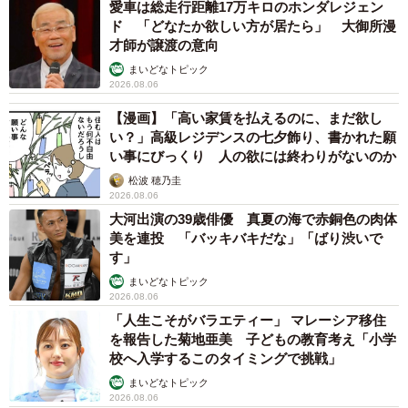
愛車は総走行距離17万キロのホンダレジェン
ド 「どなたか欲しい方が居たら」 大御所漫
才師が譲渡の意向
まいどなトピック
2026.08.06
【漫画】「高い家賃を払えるのに、まだ欲し
い？」高級レジデンスの七夕飾り、書かれた願
い事にびっくり 人の欲には終わりがないのか
松波 穂乃圭
2026.08.06
大河出演の39歳俳優 真夏の海で赤銅色の肉体
美を連投 「バッキバキだな」「ばり渋いで
す」
まいどなトピック
2026.08.06
「人生こそがバラエティー」 マレーシア移住
を報告した菊地亜美 子どもの教育考え「小学
校へ入学するこのタイミングで挑戦」
まいどなトピック
2026.08.06