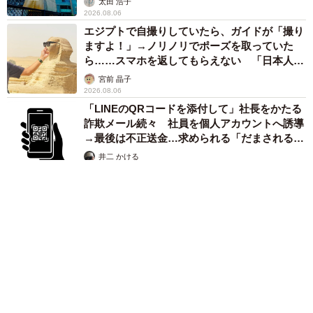
太田 浩子
2026.08.06
エジプトで自撮りしていたら、ガイドが「撮り
ますよ！」→ノリノリでポーズを取っていた
ら……スマホを返してもらえない 「日本人は
カモ代表かも」「私は6時間で3万円払った」
宮前 晶子
2026.08.06
「LINEのQRコードを添付して」社長をかたる
詐欺メール続々 社員を個人アカウントへ誘導
→最後は不正送金…求められる「だまされる前
提」の対策
井二 かける
2026.08.06