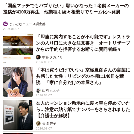
「国産マッチでもバズりたい」願いかなった！老舗メーカーの
投稿が4100万再生 他業種も続々相乗りでミーム化へ発展
まいどなニュース調査部
2026.08.07
「即座に案内することが不可能です」レストラ
ンの入り口に大きな注意書き オートリザーブ
からの予約を拒否するお断りに賛同者続々
中将 タカノリ
2026.08.07
「本は買うだけでいい」京極夏彦さんの言葉に
共感した女性→リビングの本棚に140冊を積
読 「家に自分だけの本屋さん」
山岡 もと子
2026.08.07
友人のマンション敷地内に度々車を停めていた
ら…注意の貼り紙でナンバーをさらされました
【弁護士が解説】
長澤 芳子
2026.08.07