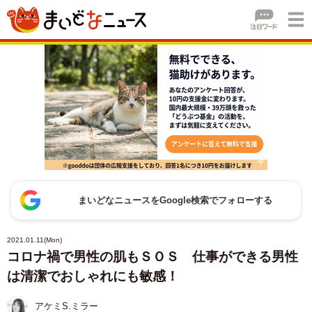
まいどなニュースをGoogle検索でフォローする
2021.01.11(Mon)
コロナ禍で男性の肌もＳＯＳ 仕事ができる男性
は清潔でおしゃれにも敏感！
アケミS.ミラー