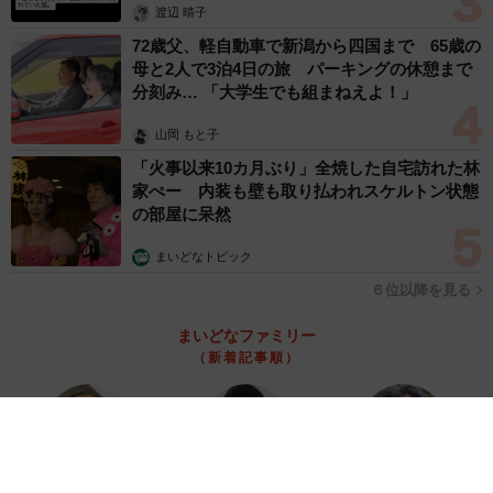
渡辺 晴子
72歳父、軽自動車で新潟から四国まで 65歳の
母と2人で3泊4日の旅 パーキングの休憩まで
分刻み… 「大学生でも組まねえよ！」
山岡 もと子
「火事以来10カ月ぶり」全焼した自宅訪れた林
家ぺー 内装も壁も取り払われスケルトン状態
の部屋に呆然
まいどなトピック
６位以降を見る
まいどなファミリー
（新着記事順）