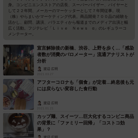
身。コンビニエンスストアの店長、スーパーバイザー、バイヤーと
して２２年間、メーカーのマーケッターとして７年間従事。現
（株）やらまいかマーケティング代表。商品開発７００品の経験を
活かし、顧問、講演、バラエティから報道までのメディア出演と幅
広く活動。フジテレビ「Ｌｉｖｅ Ｎｅｗｓ α」のレギュラーコ
メンテーター。
宣言解除後の新橋、渋谷、上野を歩く…「感染
者数が消費のバロメーター」流通アナリストが
分析
渡辺 広明
2021.03.27
アフターコロナも「個食」が定着…終息後も元
には戻らない変容した食行動
渡辺 広明
2021.01.21
カップ麺、スイーツ…巨大化するコンビニ商品
の背景に「ファミリー回帰」「コストコ効
果」？
渡辺 広明