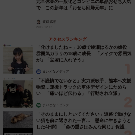
元旦休業の一般化とコンビニの単品おせち人気
で…この新年は「おせち回帰元年」に
渡辺 広明
2019.12.16
アクセスランキング
「化けましたね～」10歳で綾瀬はるかの娘役→
雰囲気ガラリの18歳に成長 「メイクで雰囲気
が」「宝塚に入れそう」
まいどなメディア
「不謹慎でないかと」実力派歌手、熊本へ支援
物資…運搬トラックの車体デザインにためら
い 「痛いほど伝わる」「行動され立派」
まいどなトピック
「そのままにしといてください」道路で動けな
い猫を前に返された一言… 懸命に生きようと
した4日間 「命の重さはみんな同じ」保護団
体代表の訴え