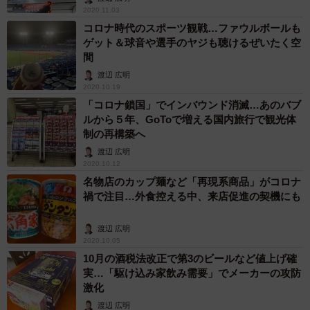
2020.11.03
コロナ時代のスポーツ観戦…ファウルボールも
ゲット＆球音や選手のヤジも聴けるぜいたく空
間
渡辺 広明
2020.10.19
「コロナ鎖国」でインバウンド消滅…あのバブ
ルから５年、GoToで増える国内旅行で観光体
制の再構築へ
渡辺 広明
2020.10.12
名物店のカップ麺など「再現系商品」がコロナ
禍で注目…外食控える中、来店促進の契機にも
渡辺 広明
2020.10.05
10月の酒税法改正で第3のビールなど値上げ確
実…「駆け込み家飲み需要」でメーカーの攻防
激化
渡辺 広明