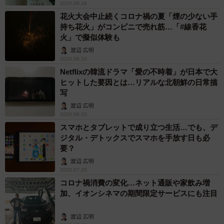
2020.08.18
花火大会中止続くコロナ禍の夏「煙の少ない手
持ち花火」がコンビニで売れ筋…「#線香花
火」で擬似体験も
渡辺 広明
2020.08.10
Netflixの韓流ドラマ「愛の不時着」が日本で大
ヒットした要因とは…リアルな北朝鮮の日常描
写
渡辺 広明
2020.08.03
スマホとタブレットで成り立つ生活…でも、デ
ジタル・デトックスでスマホを手放す日も必
要？
渡辺 広明
2020.07.20
コロナ禍消費の変化…ネット通販や家飲み増
加、イオンシネマの期間限定サービスにも注目
渡辺 広明