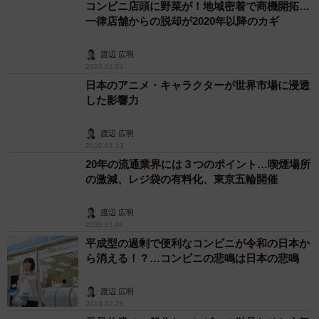
コンビニ店頭に野菜が！地域密着で商機開拓…
一律店舗からの脱却が2020年以降のカギ
渡辺 広明
2020.01.21
日本のアニメ・キャラクターが世界市場に浸透
した影響力
渡辺 広明
2020.01.13
20年の流通業界には３つのポイント…喫煙場所
の激減、レジ袋の有料化、東京五輪開催
渡辺 広明
2020.01.06
平成型の過剰で便利なコンビニが令和の日本か
ら消える！？…コンビニの悲鳴は日本の悲鳴
渡辺 広明
2019.12.26