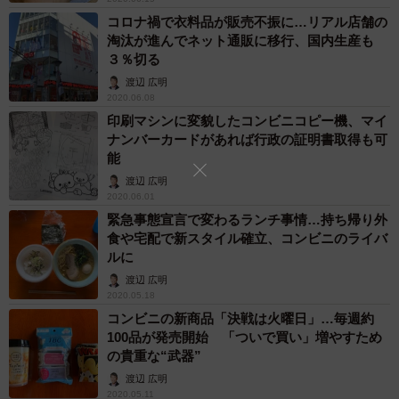
コロナ禍で衣料品が販売不振に…リアル店舗の
淘汰が進んでネット通販に移行、国内生産も
３％切る
渡辺 広明
2020.06.08
印刷マシンに変貌したコンビニコピー機、マイ
ナンバーカードがあれば行政の証明書取得も可
能
渡辺 広明
2020.06.01
緊急事態宣言で変わるランチ事情…持ち帰り外
食や宅配で新スタイル確立、コンビニのライバ
ルに
渡辺 広明
2020.05.18
コンビニの新商品「決戦は火曜日」…毎週約
100品が発売開始 「ついで買い」増やすため
の貴重な“武器”
渡辺 広明
2020.05.11