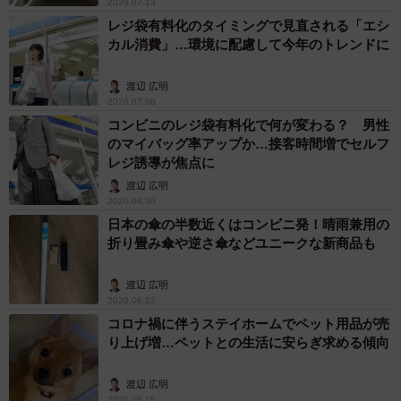
2020.07.13
レジ袋有料化のタイミングで見直される「エシ
カル消費」…環境に配慮して今年のトレンドに
渡辺 広明
2020.07.06
コンビニのレジ袋有料化で何が変わる？ 男性
のマイバッグ率アップか…接客時間増でセルフ
レジ誘導が焦点に
渡辺 広明
2020.06.30
日本の傘の半数近くはコンビニ発！晴雨兼用の
折り畳み傘や逆さ傘などユニークな新商品も
渡辺 広明
2020.06.22
コロナ禍に伴うステイホームでペット用品が売
り上げ増…ペットとの生活に安らぎ求める傾向
渡辺 広明
2020.06.15