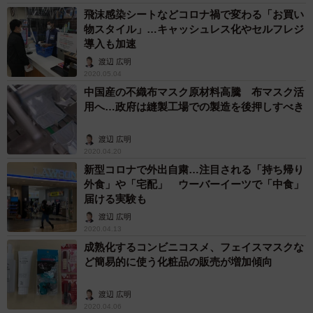
飛沫感染シートなどコロナ禍で変わる「お買い
物スタイル」…キャッシュレス化やセルフレジ
導入も加速
渡辺 広明
2020.05.04
中国産の不織布マスク原材料高騰 布マスク活
用へ…政府は縫製工場での製造を後押しすべき
渡辺 広明
2020.04.20
新型コロナで外出自粛…注目される「持ち帰り
外食」や「宅配」 ウーバーイーツで「中食」
届ける実験も
渡辺 広明
2020.04.13
成熟化するコンビニコスメ、フェイスマスクな
ど簡易的に使う化粧品の販売が増加傾向
渡辺 広明
2020.04.06