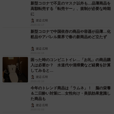
新型コロナで不足のマスク以外も…品薄商品を
高額転売する「転売ヤー」、規制が必要な時期
に
渡辺 広明
2020.02.17
新型コロナで中国依存の商品や容器が品薄…化
粧品やアパレル業界で春の新商品めど立たず
渡辺 広明
2020.02.16
困った時のコンビニトイレ…「お礼」の商品購
入は必要か？ 水道代や清掃費など経費を計算
してみると…
渡辺 広明
2020.02.10
今年のトレンド商品は「ラムネ」！ 脳の栄養
＆二日酔い対策に…女性向け・美肌効果意識し
た商品も
渡辺 広明
2020.02.03