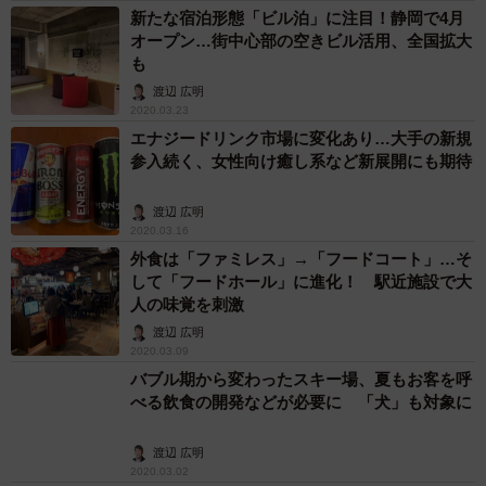
新たな宿泊形態「ビル泊」に注目！静岡で4月
オープン…街中心部の空きビル活用、全国拡大
も
渡辺 広明
2020.03.23
エナジードリンク市場に変化あり…大手の新規
参入続く、女性向け癒し系など新展開にも期待
渡辺 広明
2020.03.16
外食は「ファミレス」→「フードコート」…そ
して「フードホール」に進化！ 駅近施設で大
人の味覚を刺激
渡辺 広明
2020.03.09
バブル期から変わったスキー場、夏もお客を呼
べる飲食の開発などが必要に 「犬」も対象に
渡辺 広明
2020.03.02