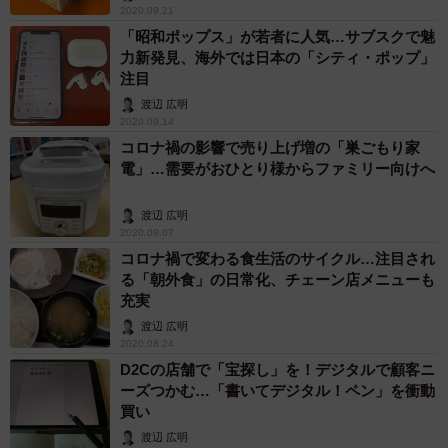
2020.09.21
「昭和ポップス」が若者に人気…サブスクで魅
力新発見、海外では日本の「シティ・ポップ」
注目
渡辺 広明
2020.09.14
コロナ禍の影響で売り上げ増の「巣ごもり家
電」…需要がおひとり様からファミリー向けへ
渡辺 広明
2020.09.07
コロナ禍で変わる食生活のサイクル…注目され
る「朝外食」の日常化、チェーン店メニューも
充実
渡辺 広明
2020.08.24
D2Cの店舗で「宝探し」を！デジタルで顧客ニ
ーズつかむ…「書いてデジタル！ペン」を衝動
買い
渡辺 広明