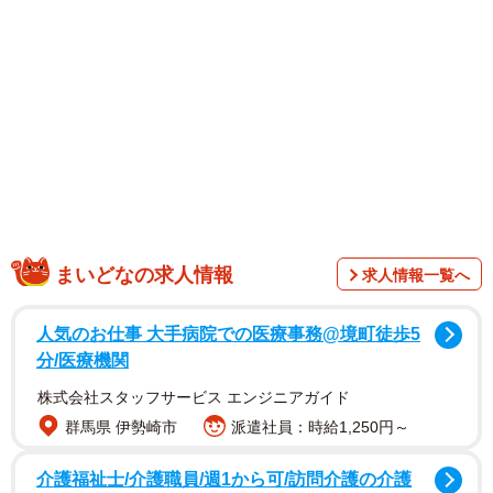
今回の改正で第3のビール1缶(350ml)当たり9.8円、ワイ
ンもボトル(750ml)当たり7.5円の税が引き上げられます。一
方 ビールは1缶(350ml)当たり7円、清酒は、ビン1本
(1800ml)当たり18円の税が引き下げになります。
まいどなの求人情報
求人情報一覧へ
人気のお仕事 大手病院での医療事務@境町徒歩5
分/医療機関
株式会社スタッフサービス エンジニアガイド
群馬県 伊勢崎市
派遣社員：時給1,250円～
介護福祉士/介護職員/週1から可/訪問介護の介護