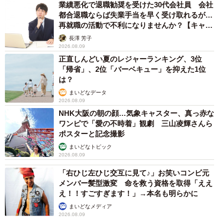
業績悪化で退職勧奨を受けた30代会社員 会社
都合退職ならば失業手当を早く受け取れるが…
再就職の活動で不利になりませんか？【キャリ
アカウンセラーが解説】
長澤 芳子
2026.08.09
正直しんどい夏のレジャーランキング、3位
「帰省」、2位「バーベキュー」を抑えた1位
は？
まいどなデータ
2026.08.09
NHK大阪の朝の顔…気象キャスター、真っ赤な
ワンピで「愛の不時着」観劇 三山凌輝さんら
ポスターと記念撮影
まいどなトピック
2026.08.09
「右ひじ左ひじ交互に見て♪」お笑いコンビ元
メンバー髪型激変 命を救う資格を取得「ええ
え！！すごすぎます！」→本名も明らかに
まいどなメディア
2026.08.09