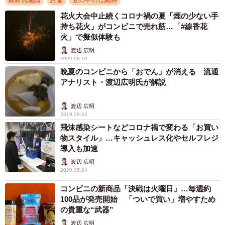
花火大会中止続くコロナ禍の夏「煙の少ない手
持ち花火」がコンビニで売れ筋…「#線香花
火」で擬似体験も
渡辺 広明
2020.08.10
晩夏のコンビニから「おでん」が消える 流通
アナリスト・渡辺広明氏が解説
渡辺 広明
2019.09.02
飛沫感染シートなどコロナ禍で変わる「お買い
物スタイル」…キャッシュレス化やセルフレジ
導入も加速
渡辺 広明
2020.05.04
コンビニの新商品「決戦は火曜日」…毎週約
100品が発売開始 「ついで買い」増やすため
の貴重な“武器”
渡辺 広明