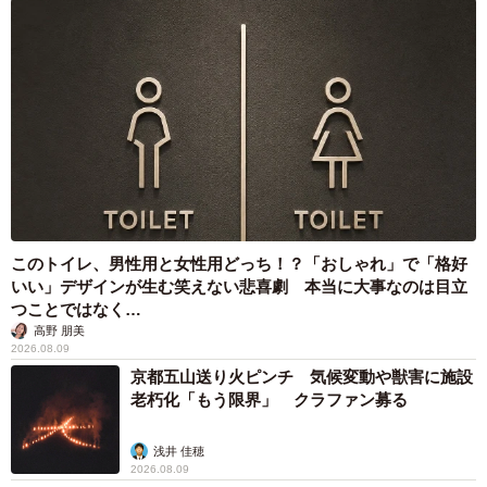
このトイレ、男性用と女性用どっち！？「おしゃれ」で「格好
いい」デザインが生む笑えない悲喜劇 本当に大事なのは目立
つことではなく…
高野 朋美
2026.08.09
京都五山送り火ピンチ 気候変動や獣害に施設
老朽化「もう限界」 クラファン募る
浅井 佳穂
2026.08.09