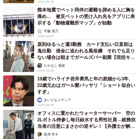
2026.08.08
熊本地震でペット同伴の避難を諦める人に胸を
痛め… 被災ペットの受け入れ先をアプリに表
示する「動物避難所マップ」が始動
平藤 清刀
2026.08.08
原則ゆるっと週3勤務 カード支払い日直前は
鬼出勤 借金に追われる風俗嬢 それでも足り
ない場合は朝までガールズバー副業【現役キャ
ストに取材】
たかなし 亜妖
2026.08.08
19歳でハライチ岩井勇気と年の差婚から3年、
22歳元おはガール髪バッサリ「ショート似合い
すぎ」
まいどなメディア
2026.08.08
オフィスに置かれたウォーターサーバー 空の
2Lボトル持参し毎日給水する男性社員→総務担
当者の注意にまさかの逆ギレ！【弁護士が解
説】
長澤 芳子