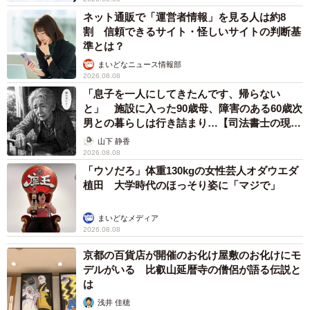
ネット通販で「運営者情報」を見る人は約8
割 信頼できるサイト・怪しいサイトの判断基
準とは？
まいどなニュース情報部
2026.08.08
「息子を一人にしてきたんです、帰らない
と」 施設に入った90歳母、障害のある60歳次
男との暮らしは行き詰まり…【司法書士の現場
から】
山下 静香
2026.08.08
「ウソだろ」体重130kgの女性芸人オダウエダ
植田 大学時代のほっそり姿に「マジで」
まいどなメディア
2026.08.08
京都の百貨店が開催のお化け屋敷のお化けにモ
デルがいる 比叡山延暦寺の僧侶が語る伝説と
は
浅井 佳穂