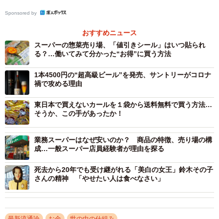
て、かつ飲みやすい味のため人気を博していて、ビール系
Sponsored by
のネガティブは続いています。
おすすめニュース
また、「とりあえずビール」の文化も終わりを迎えつつ
スーパーの惣菜売り場、「値引きシール」はいつ貼られ
あり、健康を考え、あえてお酒を飲まない「ソーバーキュ
る？…働いてみて分かった“お得”に買う方法
リアス」という言葉が定義されたりと、20代の若者は1週間
1本4500円の“超高級ビール”を発売、サントリーがコロナ
でほとんど酒を飲まないのが半数近くになっていて、酒類
禍で攻める理由
全体もマイナスな変化が起きています。
東日本で買えないカールを１袋から送料無料で買う方法…
そうか、この手があったか！
そんな中でも、キリンは10月6日に国内初の糖質ゼロビー
ル「キリン一番搾り糖質ゼロ」を発売し健康志向の顧客を
業務スーパーはなぜ安いのか？ 商品の特徴、売り場の構
取り込みを狙っています。酒類メーカーは難しい局面です
成…一般スーパー店員経験者が理由を探る
が、税収や酒に対する嗜好の変化に合わせて商品開発の企
死去から20年でも受け継がれる「美白の女王」鈴木その子
業努力が続けられると考えられ、国内では多様性のある酒
さんの精神 「やせたい人は食べなさい」
文化が進み、さらなる顧客メリットが生まれて行く事に期
待していきたいです。
最新流通論
お金
世の中の仕組み