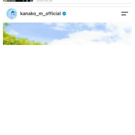
2026.08.08
「我慢できず」村上佳菜子、イケメン夫と全力ハグ「可愛いふ
たり」「素敵なご夫婦」
まいどなメディア
2026.08.08
12歳の愛犬に変化 1歳息子の膝で甘える初め
て見せる姿に反響 これまで「見守る立場」だ
ったのに…「頭ポンポンが愛に満ちている」
「尊…」
梨木 香奈