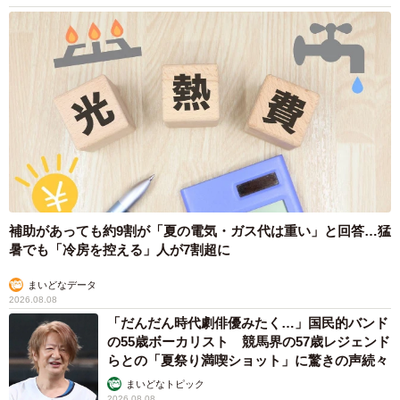
補助があっても約9割が「夏の電気・ガス代は重い」と回答…猛
暑でも「冷房を控える」人が7割超に
まいどなデータ
2026.08.08
「だんだん時代劇俳優みたく…」国民的バンド
の55歳ボーカリスト 競馬界の57歳レジェンド
らとの「夏祭り満喫ショット」に驚きの声続々
まいどなトピック
2026.08.08