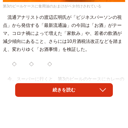
第3のビールケースに食用油のおまけがベタ付けされている
流通アナリストの渡辺広明氏が「ビジネスパーソンの視
点」から発信する「最新流通論」の今回は「お酒」がテー
マ。コロナ禍によって増えた「家飲み」や、若者の飲酒が
減少傾向にあること、さらには10月酒税法改正などを踏ま
え、変わりゆく「お酒事情」を検証した。
◇ ◇ ◇
今、スーパーに行くと、第3のビールのケースにカレーの
ルーや食用油などのおまけがベタ付けされてお得になって
続きを読む
いたり、小売チェーン独自のキャンペーンが行われていま
す。10月1日の酒税法改正で、ワインや第3のビールがメー
カーに課せられる税金が上がり、価格の値上げが確実なた
め、その駆け込み家飲み需要を取り込もうと各メーカーに
よる必死の攻防が勃発しているためです。