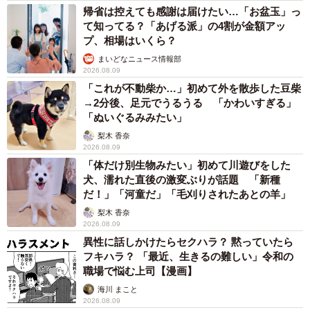
帰省は控えても感謝は届けたい…「お盆玉」っ
て知ってる？「あげる派」の4割が金額アッ
プ、相場はいくら？
まいどなニュース情報部
2026.08.09
「これが不動柴か…」初めて外を散歩した豆柴
→2分後、足元でうるうる 「かわいすぎる」
「ぬいぐるみみたい」
梨木 香奈
2026.08.09
「体だけ別生物みたい」初めて川遊びをした
犬、濡れた直後の激変ぶりが話題 「新種
だ！」「河童だ」「毛刈りされたあとの羊」
梨木 香奈
2026.08.09
異性に話しかけたらセクハラ？ 黙っていたら
フキハラ？ 「最近、生きるの難しい」令和の
職場で悩む上司【漫画】
海川 まこと
2026.08.09