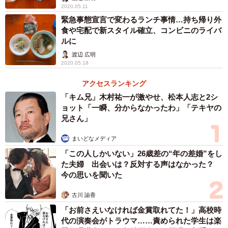
2020.05.11
緊急事態宣言で変わるランチ事情…持ち帰り外
食や宅配で新スタイル確立、コンビニのライバ
ルに
渡辺 広明
2020.05.18
アクセスランキング
「キム兄」木村祐一が激やせ、松本人志と2シ
ョット「一瞬、分からなかったわ」「テキヤの
兄さん」
まいどなメディア
「この人しかいない」26歳差の“年の差婚”をし
た夫婦 出会いは？反対する声はなかった？
今の思いを聞いた
古川 諭香
「お前さえいなければ金賞取れてた！」高校時
代の演奏会がトラウマ……責められた学生は楽