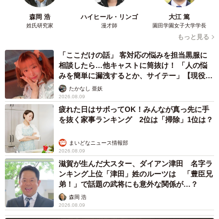
森岡 浩
ハイヒール・リンゴ
大江 篤
姓氏研究家
漫才師
園田学園女子大学学長
もっと見る
「ここだけの話」 客対応の悩みを担当黒服に
相談したら…他キャストに筒抜け！ 「人の悩
みを簡単に漏洩するとか、サイテー」【現役キ
ャストに取材】
たかなし 亜妖
2026.08.09
疲れた日はサボってOK！みんなが真っ先に手
を抜く家事ランキング 2位は「掃除」1位は？
まいどなニュース情報部
2026.08.09
滋賀が生んだ大スター、ダイアン津田 名字ラ
ンキング上位「津田」姓のルーツは 「豊臣兄
弟！」で話題の武将にも意外な関係が…？
森岡 浩
2026.08.09