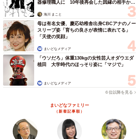
器修理職人に 10年後再会した因縁の相手から
思わぬ申し出【漫画】
海川 まこと
母は有名女優、慶応幼稚舎出身CBCアナのノー
スリーブ姿「育ちの良さが表情に表れてる」
「天使の笑顔」
まいどなメディア
「ウソだろ」体重130kgの女性芸人オダウエダ
植田 大学時代のほっそり姿に「マジで」
まいどなメディア
６位以降を見る
まいどなファミリー
（新着記事順）