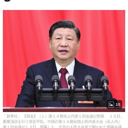
1/1
「新華社」 【両会】（１）第１４期全人代第１回会議が閉幕 １３日、
重要演説を行う習近平氏。中国の第１４期全国人民代表大会（全人代）
第１回会議が１３日、閉幕した。北京の人民大会堂で開かれた閉幕会議