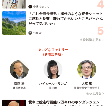
ますよ…」
る。日米韓は今後、豆満江を巡る3カ国の実務協議の行方を
中将 タカノリ
極めて高い緊張感を持って注視していく必要がある。
「これ全部長野県」海外のような絶景ショット
に感動と反響「離れてからいいところだったん
だって気づいた」
行橋 友
６位以降を見る
まいどなファミリー
（新着記事順）
森岡 浩
ハイヒール・リンゴ
大江 篤
姓氏研究家
漫才師
園田学園女子大学学長
もっと見る
愛車は総走行距離17万キロのホンダレジェン