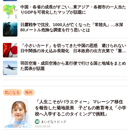
中国・各省の成長がすごい…東アジア・各都市の一人当た
りGDPを可視化したマップが話題に
太平洋へと抜ける第2の海上ルート
日露戦争で沈没、1000人が亡くなった「常陸丸」…水深
一方で、安全保障面における地政学的意味合いはさらに
80メートル危険な調査を行う思いとは
重い。中国にとって日本海への進出は、有事の際にアメリ
カやその同盟国によって「第一列島線」が封鎖された場
「小さいカード」を切ってきた中国の思惑 避けられない
合、太平洋へと抜ける第2の海上ルートを確保することを意
日中関係の冷え込み長期化 日本政府の出方次第で「重い
カード」も
味する。これまで中国海軍の艦船が日本海へ展開するに
羽田空港・成田空港から直行便で行ける国と地域をまとめ
は、対馬海峡などを通過せねばならず、日米韓の監視下に
た図表が話題
置かれることが常であった。しかし、豆満江を経由して日
本海に直接出られる拠点を確保できれば、潜水艦や艦船を
より隠密かつ迅速に配備することが可能となり、対米抑止
気になる
海外
力の向上へと直結する。
「人生こそがバラエティー」 マレーシア移住
を報告した菊地亜美 子どもの教育考え「小学
この日本海への直接アクセスが実現した場合、日本の防
校へ入学するこのタイミングで挑戦」
衛体制が受ける衝撃は計り知れない。従来、日本海は対馬
まいどなトピック
2026.08.06
海峡、津軽海峡、宗谷海峡という限定された海峡（チョー