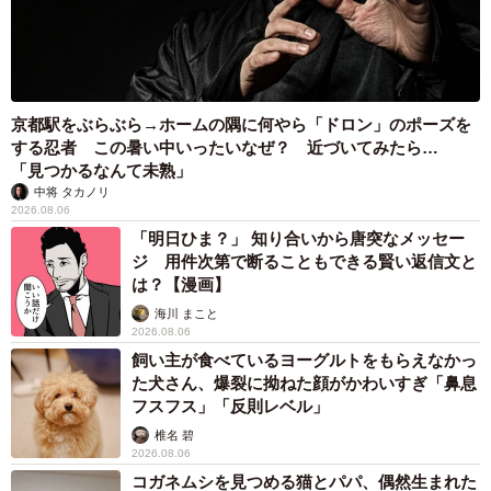
京都駅をぶらぶら→ホームの隅に何やら「ドロン」のポーズを
する忍者 この暑い中いったいなぜ？ 近づいてみたら…
「見つかるなんて未熟」
中将 タカノリ
2026.08.06
「明日ひま？」 知り合いから唐突なメッセー
ジ 用件次第で断ることもできる賢い返信文と
は？【漫画】
海川 まこと
2026.08.06
飼い主が食べているヨーグルトをもらえなかっ
た犬さん、爆裂に拗ねた顔がかわいすぎ「鼻息
フスフス」「反則レベル」
椎名 碧
2026.08.06
コガネムシを見つめる猫とパパ、偶然生まれた