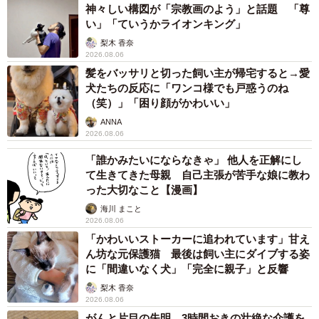
神々しい構図が「宗教画のよう」と話題 「尊
い」「ていうかライオンキング」
梨木 香奈
2026.08.06
髪をバッサリと切った飼い主が帰宅すると→愛
犬たちの反応に「ワンコ様でも戸惑うのね
（笑）」「困り顔がかわいい」
ANNA
2026.08.06
「誰かみたいにならなきゃ」 他人を正解にし
て生きてきた母親 自己主張が苦手な娘に教わ
った大切なこと【漫画】
海川 まこと
2026.08.06
「かわいいストーカーに追われています」甘え
ん坊な元保護猫 最後は飼い主にダイブする姿
に「間違いなく犬」「完全に親子」と反響
梨木 香奈
2026.08.06
がんと片目の失明、3時間おきの壮絶な介護を