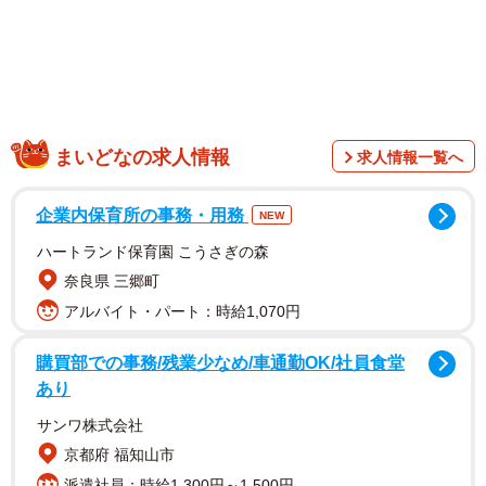
たとの見方が強い。
北朝鮮とロシアからの合意取り付けが不可欠
現在、中国の東北地方（吉林省や黒竜江省など）は日本
海に面しておらず、海へ出るためには南方の渤海や黄海ま
まいどなの求人情報
求人情報一覧へ
で大きく迂回するか、あるいはロシアや北朝鮮の港湾を借
りる必要がある。中国、北朝鮮、ロシアの3カ国が国境を接
企業内保育所の事務・用務
NEW
する豆満江の下流地域は、河口までの約15キロメートルが
北朝鮮とロシアの領土に挟まれており、中国は日本海への
ハートランド保育園 こうさぎの森
直通航路を事実上塞がれた状態にある。そのため、中国の
奈良県 三郷町
船舶が豆満江を通って日本海へ自由に抜けるためには、北
アルバイト・パート：時給1,070円
朝鮮とロシアの双方から合意を取り付けることが不可欠な
購買部での事務/残業少なめ/車通勤OK/社員食堂
条件となっている。
あり
サンワ株式会社
この課題に対し、中国は近年、多角的なアプローチを試
京都府 福知山市
みてきた。2026年5月に北京で開催された中ロ首脳会談の
派遣社員：時給1,300円～1,500円