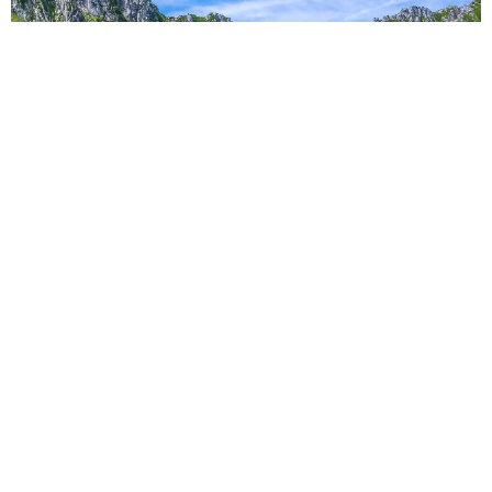
「これ全部長野県」海外のような絶景ショットに感動と反響
「離れてからいいところだったんだって気づいた」
行橋 友
2026.08.06
「ミステリーの女王」と呼ばれた作家の娘は
「2時間サスペンスの女王」 聞いていたのと
違う血液型に「私は誰の子なの？」【徹子の部
屋】
まいどなニュース
2026.08.06
「わぁ…姐さん…」「永遠にお美しい」 大女
優岩下志麻さん、写真家のインスタに登場
まいどなメディア
2026.08.05