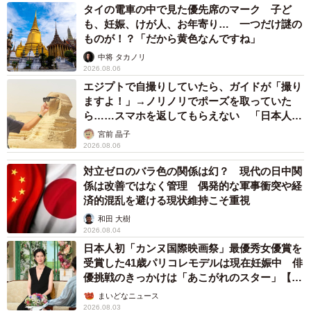
タイの電車の中で見た優先席のマーク 子ど
クポイント）に囲まれた半閉鎖海域であり、海上自衛隊や
も、妊娠、けが人、お年寄り… 一つだけ謎の
米海軍はこれらの海峡を監視することで、中国海軍の侵入
ものが！？「だから黄色なんですね」
を比較的容易に探知・封鎖することができた。そのため、
中将 タカノリ
2026.08.06
日本海側に位置する舞鶴（京都府）や大湊（青森県）の自
エジプトで自撮りしていたら、ガイドが「撮り
衛隊基地は、主に北朝鮮の弾道ミサイルやロシア海軍への
ますよ！」→ノリノリでポーズを取っていた
ら……スマホを返してもらえない 「日本人は
警戒に主眼を置いてきた。
カモ代表かも」「私は6時間で3万円払った」
宮前 晶子
2026.08.06
中国が豆満江を抜けて日本海に常時出入りできるルート
対立ゼロのバラ色の関係は幻？ 現代の日中関
を確保すれば、日米の防衛網の隙を突く形で、中国の潜水
係は改善ではなく管理 偶発的な軍事衝突や経
艦や水上艦艇が日本海国内へダイレクトに進出可能とな
済的混乱を避ける現状維持こそ重視
る。これにより、これまで比較的安全とされていた日本の
和田 大樹
「裏側（日本海側）」が、台湾有事の懸念に揺れる東シナ
2026.08.04
日本人初「カンヌ国際映画祭」最優秀女優賞を
海や太平洋側と同様に、中国の軍事的圧力に直接晒される
受賞した41歳パリコレモデルは現在妊娠中 俳
最前線へと一変することになる。特に日本海は平均水深が
優挑戦のきっかけは「あこがれのスター」【徹
深く、潜水艦が身を隠すのに最適な海域である。ここに中
子の部屋】
まいどなニュース
国の潜水艦が常駐する事態となれば、海上自衛隊は日本海
2026.08.03