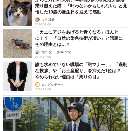
乗り越えた猫 「叶わないかもしれない」と覚
悟した19歳の誕生日を迎えて感動
古川 諭香
2026.08.06
「カニにアジをあげると青くなる」ほんと
に！？ 「自然の染色技術が凄い」と話題に
その理由とは…？
竹中 友一（RinToris）
2026.08.06
誰も求めていない職場の「謎マナー」、「過剰
な挨拶」や「お土産配り」を抑えた1位は？
やめられない理由は「周りの目」
まいどなデータ
2026.08.06