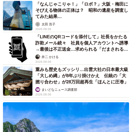
「なんじゃこりゃ！」「ロボ？」大阪・梅田に
そびえる物体の正体は？ 昭和の遺産を調査し
てみた結果…
太田 浩子
2026.08.06
「LINEのQRコードを添付して」社長をかたる
詐欺メール続々 社員を個人アカウントへ誘導
→最後は不正送金…求められる「だまされる前
提」の対策
井二 かける
2026.08.06
重みも歴史もズッシリ…出雲大社の日本最大級
「大しめ縄」が8年ぶり掛けかえ 伝統の「大
撚り合わせ」が28万回超再生「ほんとに圧巻」
まいどなニュース調査部
2026.08.06