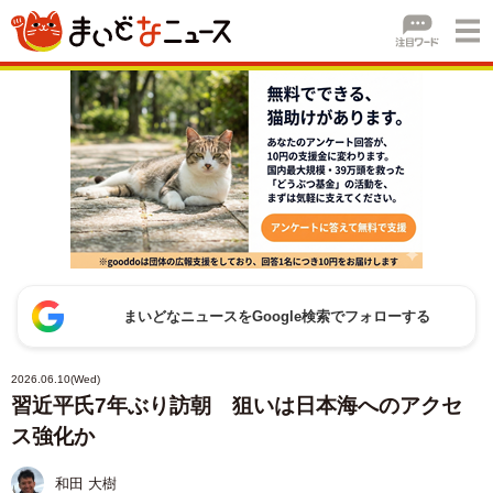
まいどなニュースをGoogle検索でフォローする
2026.06.10(Wed)
習近平氏7年ぶり訪朝 狙いは日本海へのアクセ
ス強化か
和田 大樹