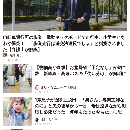
自転車通行可の歩道 電動キックボードで走行中、小学生とあ
わや衝突！ 「歩道走行は道交法違反でしょ」と指摘されまし
た【弁護士が解説】
長澤 芳子
2026.08.06
【物価高が直撃】お盆帰省「予定なし」が約半
数 新幹線・高速バスの「使い分け」が鮮明に
まいどなニュース情報部
2026.08.06
1歳息子が腕を亜脱臼 「奥さん、専業主婦な
のに」と夫の後輩から一言 母は泣きながら対
応し必死だった 何年もたった今もたまに思い
出し…
山岡 もと子
2026.08.06