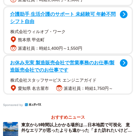
共同声明においては、豆満江を通じた日本海へのアクセス
を巡り、中ロ朝の3カ国による協議を継続していく方針が明
介護助手 生活介護のサポート 未経験可 年齢不問
記された。ロシア側の同意に目処が立つ中、習近平氏が今
シフト自由
回の訪朝で金正恩氏と直接対話に臨んだことは、航路開拓
株式会社ウィルオブ・ワーク
の鍵を握るもう一方の当事者である北朝鮮の協力を強く取
熊本県 甲佐町
り付ける狙いがあったと考えられる。
派遣社員：時給1,400円～1,550円
中国側が日本海へのアクセス強化にこだわる背景には、
お休み充実 製造販売会社で営業事務のお仕事/製
経済的利益と安全保障上の戦略という2つの大きな動機が存
造販売会社でのお仕事です
在する。経済面においては、東北地方の農産物や工業製品
株式会社スタッフサービス エンジニアガイド
を日本海経由で直接、日本の沿岸部や韓国、さらには北米
愛知県 名古屋市
派遣社員：時給1,750円～
へと輸送するルートが確立されれば、物流コストの大幅な
削減と時間短縮が可能になる。これは、中国国内で相対的
Sponsored by
に開発が遅れている東北地方（旧満州地域）の経済活性化
おすすめニュース
において多大な恩恵をもたらす。さらに、将来的な北極海
東京から9時間以上かかる場所は…日本地図で可視化 意
航路の開拓を見据えた足がかりとしても、この海域の価値
外なエリアが思ったよりも遠かった「また訪れたいけどム
は極めて高い。
リ」「足を踏み入れない」