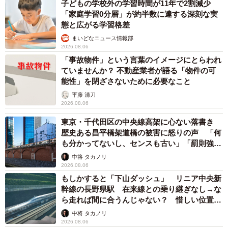
子どもの学校外の学習時間が11年で2割減少
「家庭学習0分層」が約半数に達する深刻な実
態と広がる学習格差
まいどなニュース情報部
2026.08.06
「事故物件」という言葉のイメージにとらわれ
ていませんか？ 不動産業者が語る「物件の可
能性」を閉ざさないために必要なこと
平藤 清刀
2026.08.06
東京・千代田区の中央線高架に心ない落書き
歴史ある昌平橋架道橋の被害に怒りの声 「何
も分かってないし、センスも古い」「罰則強化
して」
中将 タカノリ
2026.08.06
もしかすると「下山ダッシュ」 リニア中央新
幹線の長野県駅 在来線との乗り継ぎなし→な
ら走れば間に合うんじゃない？ 惜しい位置関
係が反響
中将 タカノリ
2026.08.06