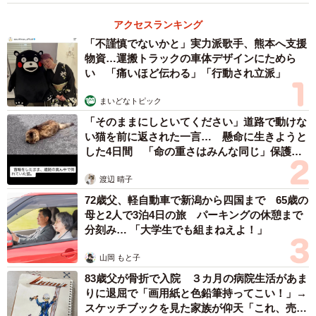
側の警戒監視を抜本的に強化せねばならない。
アクセスランキング
「不謹慎でないかと」実力派歌手、熊本へ支援
航路開放のカードは危険すぎる賭け？
物資…運搬トラックの車体デザインにためら
い 「痛いほど伝わる」「行動され立派」
しかし、この構想の実現には不透明な要素も少なくな
い。ロシアや北朝鮮にとって、中国という圧倒的な大国に
まいどなトピック
日本海への直接的な権益を認めることは、自国の地政学的
「そのままにしといてください」道路で動けな
い猫を前に返された一言… 懸命に生きようと
な優位性を切り崩されるリスクを伴う。そのため、中朝ロ
した4日間 「命の重さはみんな同じ」保護団
の連携が強調される裏側で、両国の中国に対する水面下の
体代表の訴え
警戒感は根強いとされる。北朝鮮にとっては、この航路開
渡辺 晴子
放のカードは中国から最大限の経済・軍事支援を引き出す
72歳父、軽自動車で新潟から四国まで 65歳の
母と2人で3泊4日の旅 パーキングの休憩まで
ための外交交渉の切り札であり、簡単に全てを明け渡すわ
分刻み… 「大学生でも組まねえよ！」
けではないとの見方もある。
山岡 もと子
習近平氏の今回の訪朝は、単に中朝の結束を誇示する外
83歳父が骨折で入院 ３カ月の病院生活があま
交的演出の枠を超え、東アジアの安全保障環境と経済地図
りに退屈で「画用紙と色鉛筆持ってこい！」→
スケッチブックを見た家族が仰天「これ、売れ
を塗り替える可能性を秘めた、長期的な戦略の一歩であ