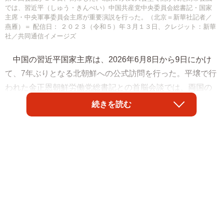
では、習近平（しゅう・きんぺい）中国共産党中央委員会総書記・国家
主席・中央軍事委員会主席が重要演説を行った。（北京＝新華社記者／
燕雁）＝ 配信日： ２０２３（令和５）年３月１３日、クレジット：新華
社／共同通信イメージズ
中国の習近平国家主席は、2026年6月8日から9日にかけ
て、7年ぶりとなる北朝鮮への公式訪問を行った。平壌で行
われた金正恩朝鮮労働党総書記との首脳会談では、両国の
伝統的友好や戦略的連携の強化が確認された。
続きを読む
一部の専門家やメディアの間では、この訪問の裏にある
中国側の具体的な思惑に注目が集まっている。その中核と
目されているのが、北朝鮮およびロシアの国境に位置する
豆満江（中国名・図們江）を経由した、日本海への軍事
的・経済的アクセスの強化である。中国にとって日本海へ
の直接的な出口を確保することは長年の悲願であり、今回
の訪朝はその足がかりを得るための重要な外交機会であっ