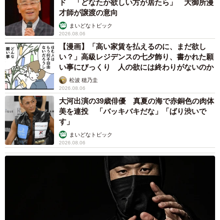
ド 「どなたか欲しい方が居たら」 大御所漫
才師が譲渡の意向
まいどなトピック
2026.08.06
【漫画】「高い家賃を払えるのに、まだ欲し
い？」高級レジデンスの七夕飾り、書かれた願
い事にびっくり 人の欲には終わりがないのか
松波 穂乃圭
2026.08.06
大河出演の39歳俳優 真夏の海で赤銅色の肉体
美を連投 「バッキバキだな」「ばり渋いで
す」
まいどなトピック
2026.08.06