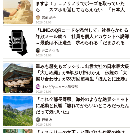
ますよ！」→ノリノリでポーズを取っていた
ら……スマホを返してもらえない 「日本人は
カモ代表かも」「私は6時間で3万円払った」
宮前 晶子
2026.08.06
「LINEのQRコードを添付して」社長をかたる
詐欺メール続々 社員を個人アカウントへ誘導
→最後は不正送金…求められる「だまされる前
提」の対策
井二 かける
2026.08.06
重みも歴史もズッシリ…出雲大社の日本最大級
「大しめ縄」が8年ぶり掛けかえ 伝統の「大
撚り合わせ」が28万回超再生「ほんとに圧巻」
まいどなニュース調査部
2026.08.06
「これ全部長野県」海外のような絶景ショット
に感動と反響「離れてからいいところだったん
だって気づいた」
行橋 友
2026.08.06
「ミステリーの女王」と呼ばれた作家の娘は