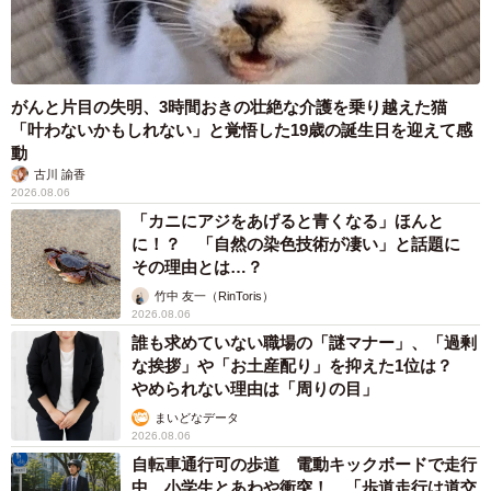
がんと片目の失明、3時間おきの壮絶な介護を乗り越えた猫
「叶わないかもしれない」と覚悟した19歳の誕生日を迎えて感
動
古川 諭香
2026.08.06
「カニにアジをあげると青くなる」ほんと
に！？ 「自然の染色技術が凄い」と話題に
その理由とは…？
竹中 友一（RinToris）
2026.08.06
誰も求めていない職場の「謎マナー」、「過剰
な挨拶」や「お土産配り」を抑えた1位は？
やめられない理由は「周りの目」
まいどなデータ
2026.08.06
自転車通行可の歩道 電動キックボードで走行
中、小学生とあわや衝突！ 「歩道走行は道交