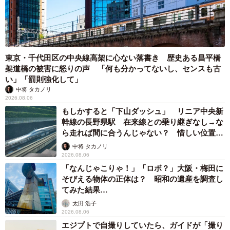
東京・千代田区の中央線高架に心ない落書き 歴史ある昌平橋
架道橋の被害に怒りの声 「何も分かってないし、センスも古
い」「罰則強化して」
中将 タカノリ
2026.08.06
もしかすると「下山ダッシュ」 リニア中央新
幹線の長野県駅 在来線との乗り継ぎなし→な
ら走れば間に合うんじゃない？ 惜しい位置関
係が反響
中将 タカノリ
2026.08.06
「なんじゃこりゃ！」「ロボ？」大阪・梅田に
そびえる物体の正体は？ 昭和の遺産を調査し
てみた結果…
太田 浩子
2026.08.06
エジプトで自撮りしていたら、ガイドが「撮り