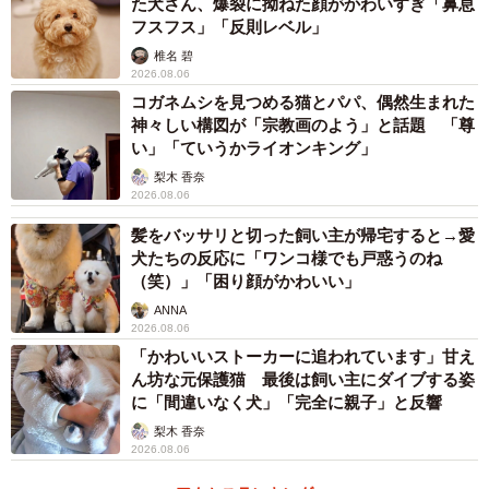
た犬さん、爆裂に拗ねた顔がかわいすぎ「鼻息
要時間のMAPを用いて、青色で示されている東京から9時間
フスフス」「反則レベル」
以上かかるエリアを丸で囲みました。
椎名 碧
2026.08.06
コガネムシを見つめる猫とパパ、偶然生まれた
その結果、ざっくりですが北海道で言えばオホーツク海側
神々しい構図が「宗教画のよう」と話題 「尊
の一部、襟裳岬付近、積丹半島、本州で言えば三陸地域、
い」「ていうかライオンキング」
奈良県和歌山県三重県の3県境付近、四国は室戸岬、足摺岬
梨木 香奈
周辺、九州は大隅半島、島嶼部では沖縄県本島北部、隠岐
2026.08.06
の西ノ島、また同じ東京都で小笠原諸島や青ヶ島などが挙
髪をバッサリと切った飼い主が帰宅すると→愛
犬たちの反応に「ワンコ様でも戸惑うのね
げられます。いずれの地域も空港が近くに立地していない
（笑）」「困り顔がかわいい」
空港空白地帯で、大小空港が数多くある日本でも、これだ
ANNA
け空白地帯があることを認識させられる地図となりまし
2026.08.06
た。
「かわいいストーカーに追われています」甘え
ん坊な元保護猫 最後は飼い主にダイブする姿
に「間違いなく犬」「完全に親子」と反響
ーー投稿に大きな反響がありました。
梨木 香奈
2026.08.06
いつかいちくん：言われてみれば確かにというご意見が多