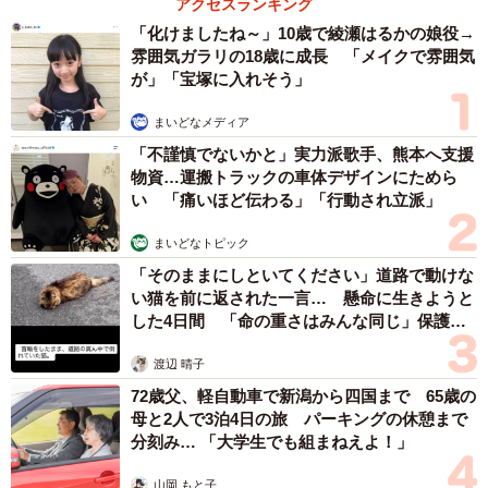
アクセスランキング
く、特に紀伊山地や北海道のオホーツク海側、積丹半島は
「化けましたね～」10歳で綾瀬はるかの娘役→
空港からも遠いなどの意見が多くありました。逆に東京か
雰囲気ガラリの18歳に成長 「メイクで雰囲気
らであれば丸以外の地域へは飛行機or新幹線でダイレクト
が」「宝塚に入れそう」
にアクセス出来るので、東京は便利との意見もありまし
まいどなメディア
た。日本の交通網はシームレスに機能している事を実感し
「不謹慎でないかと」実力派歌手、熊本へ支援
たとともに、その先の空白地帯への2次交通が整備されれば
物資…運搬トラックの車体デザインにためら
丸で囲んだ地域の面積も縮小されるのではないかと感じま
い 「痛いほど伝わる」「行動され立派」
した。
まいどなトピック
「そのままにしといてください」道路で動けな
◇ ◇
い猫を前に返された一言… 懸命に生きようと
した4日間 「命の重さはみんな同じ」保護団
SNSユーザー達から
体代表の訴え
渡辺 晴子
「紀伊半島のこのエリアはまじで未開の地 関西人ですら足
72歳父、軽自動車で新潟から四国まで 65歳の
母と2人で3泊4日の旅 パーキングの休憩まで
を踏み入れない」
分刻み… 「大学生でも組まねえよ！」
「たしかに。 余市とか、また訪れてウニ丼食いたいけれど
今はムリです」
山岡 もと子