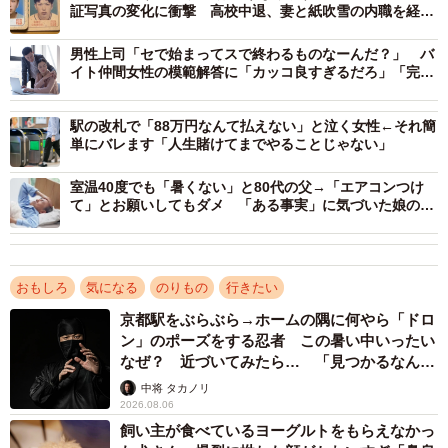
証写真の変化に衝撃 高校中退、妻と紙吹雪の内職を経
て…「最後の顔が1番カッコいい」20万いいね
男性上司「セで始まってスで終わるものなーんだ？」 バ
イト仲間女性の模範解答に「カッコ良すぎるだろ」「完璧
な返し！」
2/2
駅の改札で「88万円なんて払えない」と泣く女性←それ簡
単にバレます「人生賭けてまでやることじゃない」
東京から移動に時間のかかる地域とは？
室温40度でも「暑くない」と80代の父→「エアコンつけ
ーーこのテーマに興味を持った経緯は？
て」とお願いしてもダメ 「ある事実」に気づいた娘の熱
中症対策が大成功
いつかいちくん：以前からこの類の地図は作成してきてま
すが、都道府県縛りではなく県を跨いだ地域による地図は
おもしろ
気になる
のりもの
行きたい
まだ作成していなかったので、新たな試みとして東京から
京都駅をぶらぶら→ホームの隅に何やら「ドロ
時間が特にかかる地域で今回作成してみました。
ン」のポーズをする忍者 この暑い中いったい
なぜ？ 近づいてみたら… 「見つかるなんて
未熟」
ーー結果をご覧になって。
中将 タカノリ
2026.08.06
飼い主が食べているヨーグルトをもらえなかっ
いつかいちくん：今回はYahooさんの東京駅からの到達所