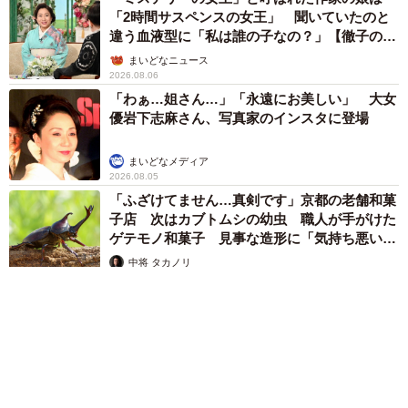
「2時間サスペンスの女王」 聞いていたのと
違う血液型に「私は誰の子なの？」【徹子の部
屋】
まいどなニュース
2026.08.06
「わぁ…姐さん…」「永遠にお美しい」 大女
優岩下志麻さん、写真家のインスタに登場
まいどなメディア
2026.08.05
「ふざけてません…真剣です」京都の老舗和菓
子店 次はカブトムシの幼虫 職人が手がけた
ゲテモノ和菓子 見事な造形に「気持ち悪いく
らいリアル」
中将 タカノリ
2026.08.05