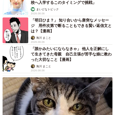
校へ入学するこのタイミングで挑戦」
まいどなトピック
2026.08.06
「明日ひま？」 知り合いから唐突なメッセー
ジ 用件次第で断ることもできる賢い返信文と
は？【漫画】
海川 まこと
2026.08.06
「誰かみたいにならなきゃ」 他人を正解にし
て生きてきた母親 自己主張が苦手な娘に教わ
った大切なこと【漫画】
海川 まこと
2026.08.06