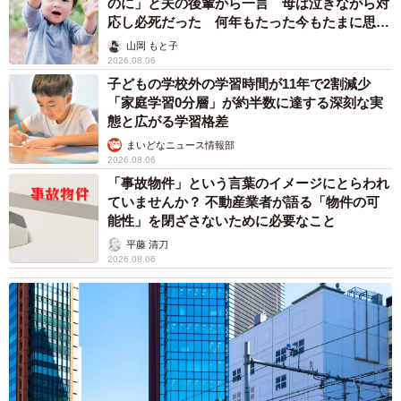
のに」と夫の後輩から一言 母は泣きながら対
応し必死だった 何年もたった今もたまに思い
出し…
山岡 もと子
2026.08.06
子どもの学校外の学習時間が11年で2割減少
「家庭学習0分層」が約半数に達する深刻な実
態と広がる学習格差
まいどなニュース情報部
2026.08.06
「事故物件」という言葉のイメージにとらわれ
ていませんか？ 不動産業者が語る「物件の可
能性」を閉ざさないために必要なこと
平藤 清刀
2026.08.06