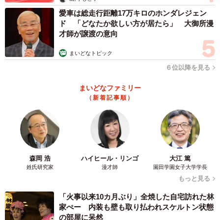
「北陸地方がないのはやはり新幹線効果なのだろうか」
愛車は総走行距離17万キロのホンダレジェン
ド 「どなたか欲しい方が居たら」 大御所漫
才師が譲渡の意向
など数々の驚きの声が寄せられた今回の投稿。このテーマ
にご興味ある方はぜひYahoo!が提供している「到達圏マッ
まいどなトピック
プ / Rail Duration Map」をご覧いただきたい。
６位以降を見る
まいどなファミリー
日々、Xなどでさまざまな可視化マップや航空情報を発信し
（新着記事順）
ているいつかいちくんさん。航空系やマイルに関するお得
情報を紹介する新ブログ『トラベル交通トレンド分析』も
好評だ。いずれも丁寧な調査に基づいた気付きのある内容
なので、ご興味ある方はぜひチェックしていただきたい。
森岡 浩
ハイヒール・リンゴ
大江 篤
姓氏研究家
漫才師
園田学園女子大学学長
いつかいちくんさん関連情報
もっと見る
X：
https://x.com/itsukaichi_engi
「火事以来10カ月ぶり」全焼した自宅訪れた林
note：
http://note.com/itsukaichi_engi
家ぺー 内装も壁も取り払われスケルトン状態
トラベル交通トレンド分析：
https://itsukaichikun.com
の部屋に呆然