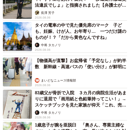
法違反でしょ」と指摘されました【弁護士が解
説】
長澤 芳子
2026.08.06
タイの電車の中で見た優先席のマーク 子ど
も、妊娠、けが人、お年寄り… 一つだけ謎の
ものが！？「だから黄色なんですね」
中将 タカノリ
2026.08.06
【物価高が直撃】お盆帰省「予定なし」が約半
数 新幹線・高速バスの「使い分け」が鮮明に
まいどなニュース情報部
2026.08.06
83歳父が骨折で入院 ３カ月の病院生活があま
りに退屈で「画用紙と色鉛筆持ってこい！」→
スケッチブックを見た家族が仰天「これ、売れ
ますよ…」
中将 タカノリ
2026.08.06
1歳息子が腕を亜脱臼 「奥さん、専業主婦な