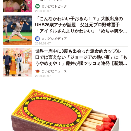
まいどなトピック
◇ ◇
2026.08.07
「こんなかわいい子おるん！？」大阪出身の
UHB26歳アナが話題…父は元プロ野球選手
到達圏マップ / Rail Duration Map：
「アイドルさんよりかわいい」「めちゃ爽や
https://sokimura39.github.io/odpt_data_map/durations.html
か」
まいどなメディア
2026.08.07
✅東京から所要時間が特にかかる地域
世界一周中に3度も出会った運命的カップル
（2025年8月23日現在）
pic.twitter.com/Vdg7CBnyNl
口では言えない「ジョージアの熱い夜」に「も
うやめぇや！」藤井が猛ツッコミ連発【新婚さ
ん】
— いつかいちくん✈︎ (@itsukaichi_engi)
August 23, 2025
まいどなニュース
2026.08.07