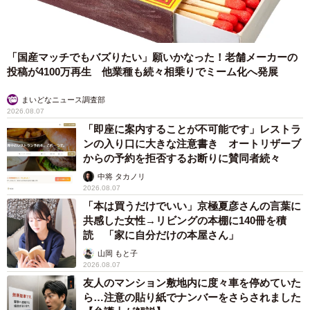
「国産マッチでもバズりたい」願いかなった！老舗メーカーの
投稿が4100万再生 他業種も続々相乗りでミーム化へ発展
まいどなニュース調査部
2026.08.07
「即座に案内することが不可能です」レストラ
ンの入り口に大きな注意書き オートリザーブ
からの予約を拒否するお断りに賛同者続々
中将 タカノリ
2026.08.07
「本は買うだけでいい」京極夏彦さんの言葉に
共感した女性→リビングの本棚に140冊を積
読 「家に自分だけの本屋さん」
山岡 もと子
2026.08.07
友人のマンション敷地内に度々車を停めていた
ら…注意の貼り紙でナンバーをさらされました