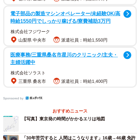
電子部品の製造マシンオペレーター/未経験OK/高
時給1550円でしっかり稼げる/寮費補助3万円
株式会社フジワーク
山梨県 中央市
派遣社員：時給1,550円
医療事務/三重県桑名市星川のクリニック/主夫・
主婦活躍中
株式会社ソラスト
三重県 桑名市
派遣社員：時給1,400円
Sponsored by
おすすめニュース
【写真】東京発の時間がかかるエリは地図
「30年苦労すると 人間はこうなります」16歳→46歳 免許