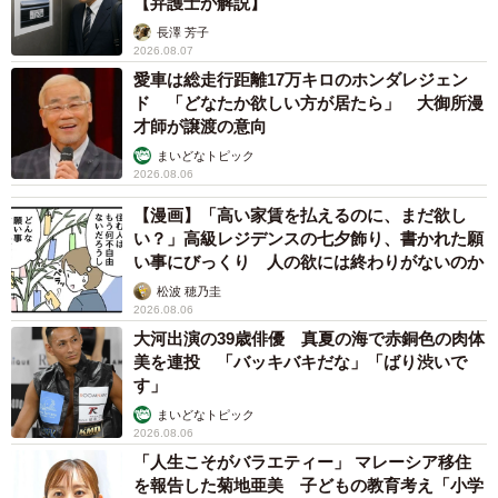
【弁護士が解説】
長澤 芳子
2026.08.07
愛車は総走行距離17万キロのホンダレジェン
ド 「どなたか欲しい方が居たら」 大御所漫
才師が譲渡の意向
まいどなトピック
2026.08.06
【漫画】「高い家賃を払えるのに、まだ欲し
い？」高級レジデンスの七夕飾り、書かれた願
い事にびっくり 人の欲には終わりがないのか
松波 穂乃圭
2026.08.06
大河出演の39歳俳優 真夏の海で赤銅色の肉体
美を連投 「バッキバキだな」「ばり渋いで
す」
まいどなトピック
2026.08.06
「人生こそがバラエティー」 マレーシア移住
を報告した菊地亜美 子どもの教育考え「小学