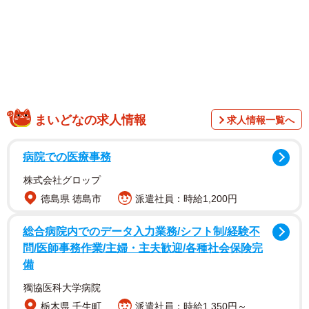
まいどなの求人情報
求人情報一覧へ
病院での医療事務
1/2
株式会社グロップ
こちらが話題のマップ（いつかいちくんさん提供）
徳島県 徳島市
派遣社員：時給1,200円
道北の東岸、三陸、小笠原諸島、紀伊半島南部、大隅半島
総合病院内でのデータ入力業務/シフト制/経験不
などなど、マップが示すのはいずれも都市圏から遠く離れ
問/医師事務作業/主婦・主夫歓迎/各種社会保険完
た場所。マップを作成したジオグラフィック航空アナリス
備
トの
いつかいちくんさん
（@itsukaichi_engi）にお話を聞
獨協医科大学病院
いた。
栃木県 壬生町
派遣社員：時給1,350円～