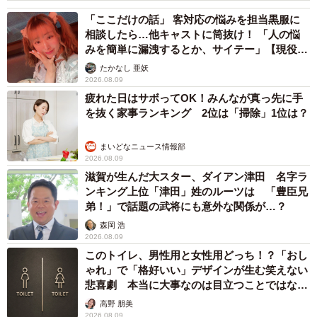
「ここだけの話」 客対応の悩みを担当黒服に
相談したら…他キャストに筒抜け！ 「人の悩
みを簡単に漏洩するとか、サイテー」【現役キ
ャストに取材】
たかなし 亜妖
2026.08.09
疲れた日はサボってOK！みんなが真っ先に手
を抜く家事ランキング 2位は「掃除」1位は？
まいどなニュース情報部
2026.08.09
滋賀が生んだ大スター、ダイアン津田 名字ラ
ンキング上位「津田」姓のルーツは 「豊臣兄
弟！」で話題の武将にも意外な関係が…？
森岡 浩
2026.08.09
このトイレ、男性用と女性用どっち！？「おし
ゃれ」で「格好いい」デザインが生む笑えない
悲喜劇 本当に大事なのは目立つことではな
く…
高野 朋美
2026.08.09