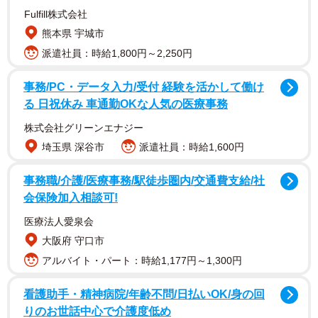
Fulfill株式会社
熊本県 宇城市
派遣社員：時給1,800円～2,250円
事務/PC・データ入力/受付 経験を活かして働け
る 日祝休み 車通勤OKな人気の医療事務
株式会社グリーンエナジー
埼玉県 深谷市
派遣社員：時給1,600円
事務職/介護/医療事務/駅徒歩圏内/交通費支給/社
会保険加入相談可!
医療法人愛泉会
大阪府 守口市
アルバイト・パート：時給1,177円～1,300円
看護助手・精神病院/年齢不問/日払いOK/身の回
りのお世話中心で介護度低め