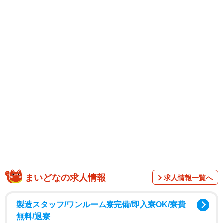
SNSでは、「ほぼ初対面でこの距離感…！」「背の高さ差
も可愛いし、2人とも輝きが強すぎ」「萌歌さんも女性の中
では身長高めなのにのんさんは更に高いですね！！」「の
んさん、背高いですね」「萌歌ちゃんも背高めなイメージ
なのに」「背がこんなに違うのにびっくり」などのコメン
トがあった。
公式プロフィールによると上白石さんの身長は163cm。の
んさんの方は2023年に自身の公式X（旧Twitter）で165cm
と公開している。
まいどなの求人情報
求人情報一覧へ
製造スタッフ/ワンルーム寮完備/即入寮OK/寮費
無料/退寮