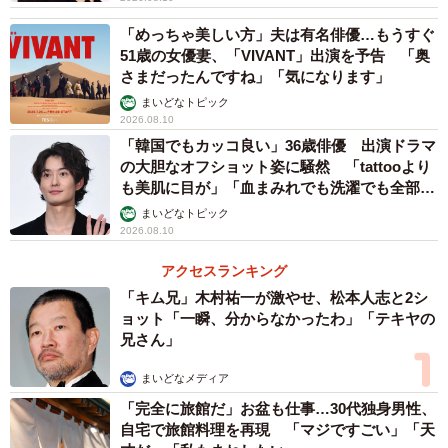
「めっちゃ美しい方」夫は有名俳優…もうすぐ
51歳の女優妻、「VIVANT」出演を予告 「奥
さまだったんですね」「気になります」
まいどなトピック
2026.08.10
「韓国でもカッコ良い」36歳俳優 出演ドラマ
の大胆なオフショット姿に騒然 「tattooより
も美肌に目が」「血まみれでも洗濯でも全部か
っこいい」
まいどなトピック
2026.08.10
アクセスランキング
「キム兄」木村祐一が激やせ、松本人志と2シ
ョット「一瞬、分からなかったわ」「テキヤの
兄さん」
まいどなメディア
「完全に旅館だ」お盆も仕事…30代独身男性、
自宅で旅館料理を再現 「マジですごい」「天