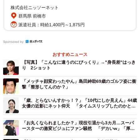
株式会社ニッソーネット
群馬県 前橋市
派遣社員：時給1,400円～1,875円
Sponsored by
おすすめニュース
【写真】「こんなに違うのにびっくり」→"身長差"はっき
り 2ショット
「メッチャ顔変わったやん」島田紳助69歳のゴルフ姿に衝
撃「整形してんのか？」
「歳、とらないんすかっ！？」「10代にしか見えん」44歳
女優の近影にネット仰天 「タイムスリップしたのかと」
「透明感ハンパない」
「お丸くなられましたか？」現役引退から3カ月…スーパ
ースターの激変ビジュにファン騒然 「デカいw」「厚み
ヤバ過ぎませんか？」