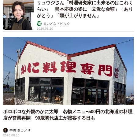
リュウジさん「料理研究家に出来るのはこれく
らい」 熊本応援の姿に「立派な金額」「あり
がとう」「頭が上がりません」
まいどなトピック
2026.08.10
ボロボロな外観のかに太郎 名物メニュ−500円の北海道の料理
店が営業再開 90歳初代店主が接客する日も
中将 タカノリ
2026.08.10