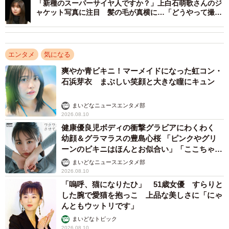
「新種のスーパーサイヤ人ですか？」上白石萌歌さんのジ
ャケット写真に注目 髪の毛が真横に…「どうやって撮っ
てるの？」
エンタメ
気になる
爽やか青ビキニ！マーメイドになった虹コン・
石浜芽衣 まぶしい笑顔と大きな瞳にキュン
まいどなニュースエンタメ部
2026.08.10
健康優良児ボディの衝撃グラビアにわくわく
幼顔＆グラマラスの豊島心桜 「ピンクやグリ
ーンのビキニはほんとお似合い」「ここちゃん
天使 また可愛くなった」
まいどなニュースエンタメ部
2026.08.10
「嗚呼、猫になりたひ」 51歳女優 すらりと
した腕で愛猫を抱っこ 上品な美しさに「にゃ
んともウットリです」
まいどなトピック
2026.08.10