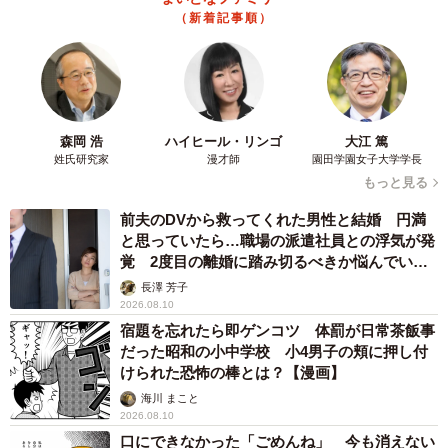
（新着記事順）
森岡 浩
ハイヒール・リンゴ
大江 篤
姓氏研究家
漫才師
園田学園女子大学学長
もっと見る
前夫のDVから救ってくれた男性と結婚 円満
と思っていたら…職場の派遣社員との浮気が発
覚 2度目の離婚に踏み切るべきか悩んでいま
す【夫婦関係修復カウンセラーが解説】
長澤 芳子
2026.08.10
宿題を忘れたら即ゲンコツ 体罰が日常茶飯事
だった昭和の小中学校 小4男子の頬に押し付
けられた恐怖の棒とは？【漫画】
海川 まこと
2026.08.10
口にできなかった「ごめんね」 今も消えない