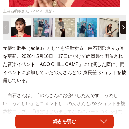
上白石萌歌さん（2025年撮影）
女優で歌手（adieu）としても活動する上白石萌歌さんがX
を更新。2026年5月16日、17日にかけて静岡県で開催され
た音楽イベント「ACO CHiLL CAMP」に出演した際に、同
イベントに参加していたのんさんとの"身長差"ショットを披
露している。
上白石さんは、「のんさんにお会いしたんです うれし
い うれしい」とコメントし、のんさんとの2ショットを複
数枚アップ。「ほぼはじめましてなのにハートつくらせて
いただきました」と添えられている写真では、横並びで腕
続きを読む
ハートを作る2人の間に、明らかな背丈の差がみられる。