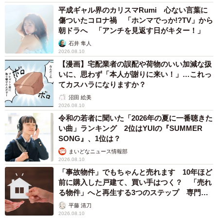
平成ギャル界のカリスマRumi 心ない言葉に
傷ついたコロナ禍 「ホンマでっか!?TV」から
朝ドラへ 「アンチを見返す日がキター！」
石井 隼人
2026.08.10
【漫画】宅配業者の誤配や荷物のいい加減な扱
いに、思わず「本人が謝りに来い！」…これっ
てカスハラになりますか？
沼田 絵美
2026.08.10
令和の若者に聞いた「2026年の夏に一番聴きた
い曲」ランキング 2位はYUIの『SUMMER
SONG』、1位は？
まいどなニュース情報部
2026.08.10
「事故物件」でもちゃんと売れます 10年ほど
前に購入した戸建て、買い手はつく？ 「売れ
る物件」へと再生する3つのステップ 専門家
が解説
平藤 清刀
2026.08.10