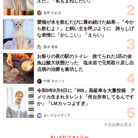
才だ」「私もまねしたい」
金井 かおる
愛猫が水を飲むたびに褒め続けた結果→「今か
ら飲むよ！」と飼い主を呼ぶように 誇らしげ
な表情に「かしこい」「えらい」
梨木 香奈
お祭りの夜の駅のトイレ 捨てられた1匹の金
魚は酸欠状態だった 塩水浴で元気取り戻し白
点病の治療も奏功した
中将 タカノリ
令和8年8月8日に「888」高級車を大量投稿 ア
メリカ生まれタレント「何台所有してるんです
か」「LMカッコよすぎ」
まいどなメディア
６位以降を見る
まいどなファミリー