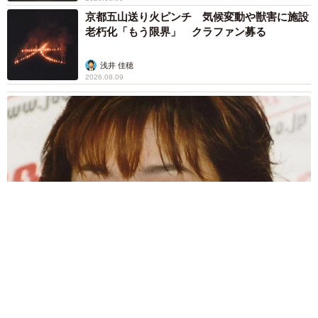
京都五山送り火ピンチ 気候変動や獣害に施設
老朽化「もう限界」 クラファン募る
浅井 佳穂
2026.08.09
母は有名女優、慶応幼稚舎出身CBCアナのノースリーブ姿「育
ちの良さが表情に表れてる」「天使の笑顔」
まいどなメディア