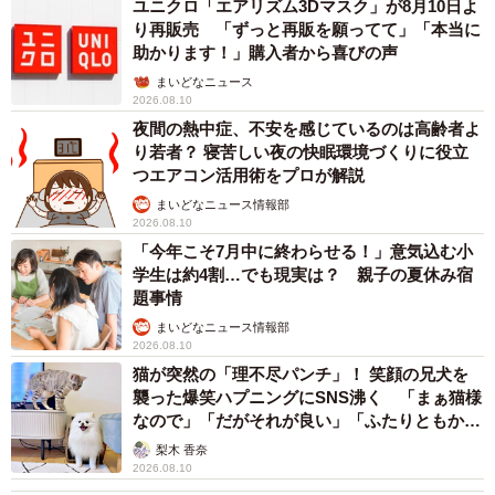
ユニクロ「エアリズム3Dマスク」が8月10日よ
り再販売 「ずっと再販を願ってて」「本当に
助かります！」購入者から喜びの声
まいどなニュース
2026.08.10
夜間の熱中症、不安を感じているのは高齢者よ
り若者？ 寝苦しい夜の快眠環境づくりに役立
つエアコン活用術をプロが解説
まいどなニュース情報部
2026.08.10
「今年こそ7月中に終わらせる！」意気込む小
学生は約4割…でも現実は？ 親子の夏休み宿
題事情
まいどなニュース情報部
2026.08.10
猫が突然の「理不尽パンチ」！ 笑顔の兄犬を
襲った爆笑ハプニングにSNS沸く 「まぁ猫様
なので」「だがそれが良い」「ふたりともかわ
いいね」
梨木 香奈
2026.08.10