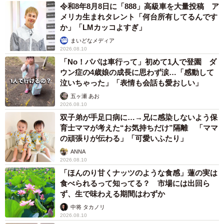
令和8年8月8日に「888」高級車を大量投稿 ア
メリカ生まれタレント「何台所有してるんです
か」「LMカッコよすぎ」
まいどなメディア
2026.08.10
「No！パパは車行って」初めて1人で登園 ダ
ウン症の4歳娘の成長に思わず涙…「感動して
泣いちゃった」「表情も会話も愛おしい」
五ヶ瀬 あお
2026.08.10
双子弟が手足口病に…→兄に感染しないよう保
育士ママが考えた“お気持ちだけ”隔離 「ママ
の頑張りが伝わる」「可愛いふたり」
ANNA
2026.08.10
「ほんのり甘くナッツのような食感」蓮の実は
食べられるって知ってる？ 市場には出回ら
ず、生で味わえる期間はわずか
中将 タカノリ
2026.08.10