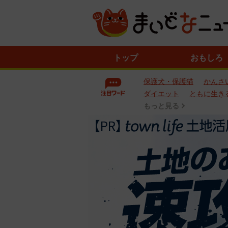
ニ
トップ
おもしろ
ュ
ー
保護犬・保護猫
かんさ
ス
一
ダイエット
ともに生き
覧
もっと見る