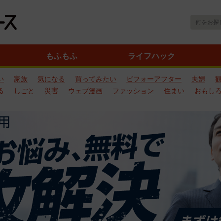
もふもふ
ライフハック
い
家族
気になる
買ってみたい
ビフォーアフター
夫婦
る
しごと
災害
ウェブ漫画
ファッション
住まい
おもし