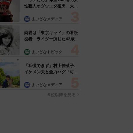
性芸人オダウエダ植田 大学
時代のほっそり姿に「マジ
で」
まいどなメディア
両親は「東京キッド」の看板
役者 ライダー演じた42歳元
俳優が再婚妻との「ウエディ
ングフォト」計画を明言
まいどなトピック
「センスあるカメラマン求
む」
「我慢できず」村上佳菜子、
イケメン夫と全力ハグ「可愛
いふたり」「素敵なご夫婦」
まいどなメディア
６位以降を見る