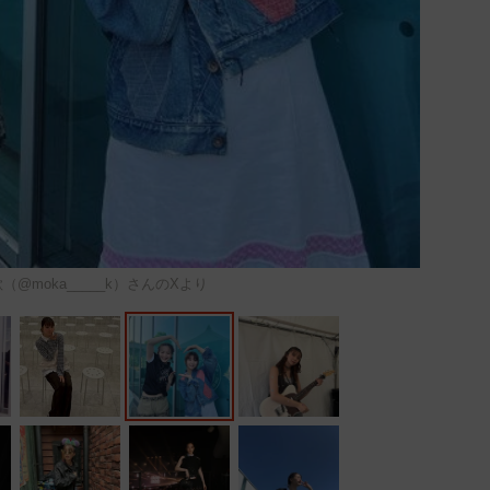
（@moka_____k）さんのXより