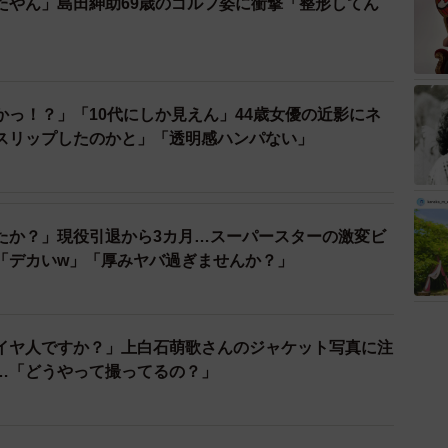
たやん」島田紳助69歳のゴルフ姿に衝撃「整形してん
かっ！？」「10代にしか見えん」44歳女優の近影にネ
スリップしたのかと」「透明感ハンパない」
たか？」現役引退から3カ月…スーパースターの激変ビ
「デカいw」「厚みヤバ過ぎませんか？」
イヤ人ですか？」上白石萌歌さんのジャケット写真に注
…「どうやって撮ってるの？」