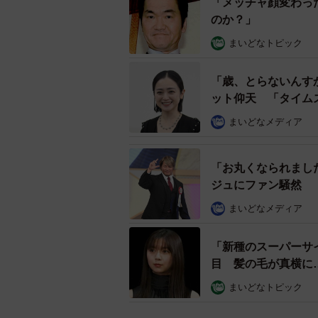
「メッチャ顔変わっ
のか？」
まいどなトピック
「歳、とらないんす
ット仰天 「タイム
まいどなメディア
「お丸くなられまし
ジュにファン騒然 
まいどなメディア
「新種のスーパーサ
目 髪の毛が真横に
まいどなトピック