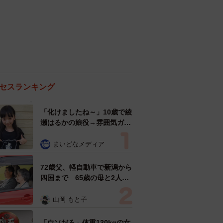
セスランキング
「化けましたね～」10歳で綾
瀬はるかの娘役→雰囲気ガラ
リの18歳に成長 「メイクで
雰囲気が」「宝塚に入れそ
まいどなメディア
う」
72歳父、軽自動車で新潟から
四国まで 65歳の母と2人で
3泊4日の旅 パーキングの休
憩まで分刻み… 「大学生で
山岡 もと子
も組まねえよ！」
「ウソだろ」体重130kgの女