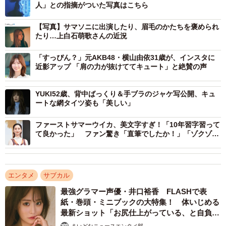
人」との指摘がついた写真はこちら
【写真】サマソニに出演したり、眉毛のかたちを褒められ
たり…上白石萌歌さんの近況
「すっぴん？」元AKB48・横山由依31歳が、インスタに
近影アップ 「肩の力が抜けててキュート」と絶賛の声
YUKI52歳、背中ばっくり＆手ブラのジャケ写公開、キュ
ートな網タイツ姿も「美しい」
2/7
ファーストサマーウイカ、美文字すぎ！「10年習字習って
上白石萌歌さんのインスタグラム（@moka____k）より
て良かった」 ファン驚き「直筆でしたか！」「ゾクゾク
しました」
この投稿にファンからは、「ステキだよー」「もかちんか
っこいい」「作品を出す度にジャケットもドンドンカッコ
エンタメ
サブカル
よくなってて今回のジャケットも最高です！」といった声
が続々と。「新種のスーパーサイヤ人、ですか？？？」
最強グラマー声優・井口裕香 FLASHで表
紙・巻頭・ミニブックの大特集！ 体いじめる
「萌歌ちゃん髪サラサラしてそう」「素敵な写真、どうや
最新ショット「お尻仕上がっている、と自負し
って撮ってるんだろうか?」といったコメントもありまし
ています」「いくつになっても理想の身体でい
まいどなニュースエンタメ部