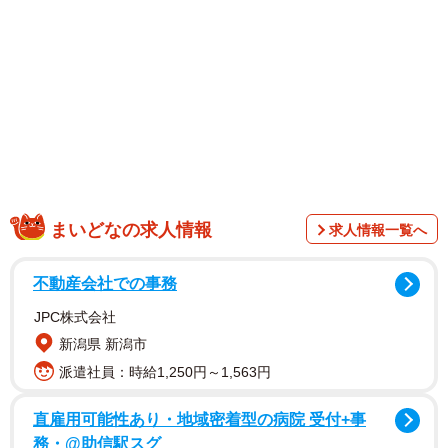
1/7
上白石萌歌さん
「あらたなアルバム「adieu4」を11月27日にリリースしま
す。今回もすてきなジャケットを小林光大さん @tengoyola
に撮っていただきました。おたのしみに」とのメッセージ
ともに、投稿したのは、萌歌さんの髪が、風に流れるよう
まいどなの求人情報
求人情報一覧へ
に真横へ大きく広がる写真。青みがかったトーンの中、ぼ
んやりとした都会の風景を背景にたたずむ萌歌さんの姿は
不動産会社での事務
静かで幻想的でありながら、その中で髪の毛の動きが際だ
JPC株式会社
っています。
新潟県 新潟市
派遣社員：時給1,250円～1,563円
直雇用可能性あり・地域密着型の病院 受付+事
務・@助信駅スグ