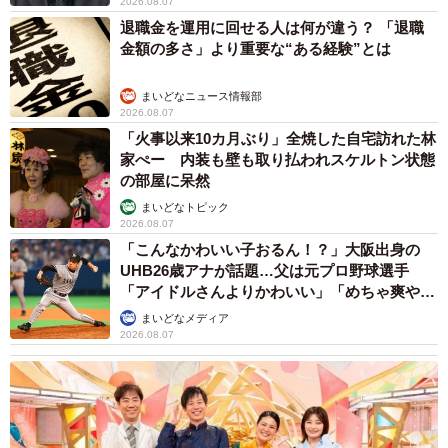
2026.08.07
退職金を運用に回せる人は何が違う？ 「退職
金額の多さ」より重要な“ある経験”とは
まいどなニュース情報部
2026.08.07
「火事以来10カ月ぶり」全焼した自宅訪れた林
家ぺー 内装も壁も取り払われスケルトン状態
の部屋に呆然
まいどなトピック
2026.08.07
「こんなかわいい子おるん！？」大阪出身の
UHB26歳アナが話題…父は元プロ野球選手
「アイドルさんよりかわいい」「めちゃ爽や
か」
まいどなメディア
2026.08.07