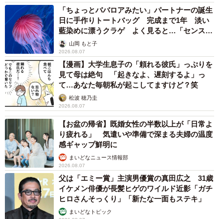
「ちょっとババロアみたい」パートナーの誕生
日に手作りトートバッグ 完成まで1年 淡い
藍染めに漂うクラゲ よく見ると…「センスす
ごい」
山岡 もと子
2026.08.07
【漫画】大学生息子の「頼れる彼氏」っぷりを
見て母は絶句 「起きなよ、遅刻するよ」っ
て…あなた毎朝私が起こしてますけど？笑
松波 穂乃圭
2026.08.07
【お盆の帰省】既婚女性の半数以上が「日常よ
り疲れる」 気遣いや準備で深まる夫婦の温度
感ギャップ鮮明に
まいどなニュース情報部
2026.08.07
父は「エミー賞」主演男優賞の真田広之 31歳
イケメン俳優が長髪ヒゲのワイルド近影「ガチ
ヒロさんそっくり」「新たな一面もステキ」
まいどなトピック