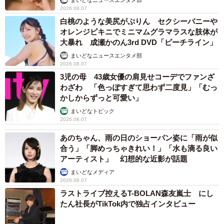
た。
たい」
2026.08.07
白桃のような美尻がぷりん セクシーバニーや
オレンジビキニでミニマムグラマラスな肢体が
大暴れ 成瀬かのん3rd DVD「ピーチライン」
まいどなニュースエンタメ部
2026.08.07
3児の母 43歳女優の肩見せコーデでファンざ
わざわ 「色っぽすぎて思わず二度見」「むっ
かしからずっと可愛い」
まいどなトピック
2026.08.07
あのちゃん、雨の日のショーパン姿に「雨が似
合う」「脚めっちゃきれい！」「水も滴る良い
アーティスト」 幻想的な近影が話題
まいどなメディア
2026.08.07
3/7
ラストライブ控えるT-BOLAN森友嵐士 にし
たん社長がTikTok内で独占インタビュー
上白石萌歌さんのインスタグラム（@moka____k）より