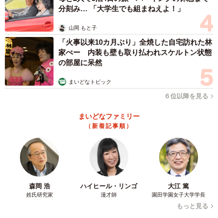
上白石 萌歌(@moka____k)がシェアした投稿
分刻み… 「大学生でも組まねえよ！」
山岡 もと子
「火事以来10カ月ぶり」全焼した自宅訪れた林
家ぺー 内装も壁も取り払われスケルトン状態
の部屋に呆然
まいどなトピック
６位以降を見る
まいどなファミリー
（新着記事順）
森岡 浩
ハイヒール・リンゴ
大江 篤
姓氏研究家
漫才師
園田学園女子大学学長
もっと見る