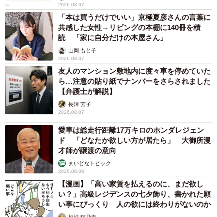
2026.08.07
「本は買うだけでいい」京極夏彦さんの言葉に
共感した女性→リビングの本棚に140冊を積
読 「家に自分だけの本屋さん」
山岡 もと子
2026.08.07
友人のマンション敷地内に度々車を停めていた
ら…注意の貼り紙でナンバーをさらされました
【弁護士が解説】
長澤 芳子
2026.08.07
愛車は総走行距離17万キロのホンダレジェン
ド 「どなたか欲しい方が居たら」 大御所漫
才師が譲渡の意向
まいどなトピック
2026.08.06
【漫画】「高い家賃を払えるのに、まだ欲し
い？」高級レジデンスの七夕飾り、書かれた願
い事にびっくり 人の欲には終わりがないのか
松波 穂乃圭