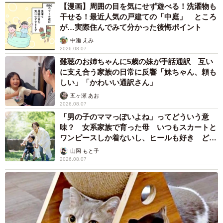
【漫画】周囲の目を気にせず遊べる！洗濯物も
干せる！最近人気の戸建ての「中庭」 ところ
が…実際住んでみて分かった後悔ポイント
中瀬 えみ
2026.08.07
難聴のお姉ちゃんに5歳の妹が手話通訳 互い
に支え合う家族の日常に反響「妹ちゃん、頼も
しい」「かわいい通訳さん」
五ヶ瀬 あお
2026.08.07
「男の子のママっぽいよね」ってどういう意
味？ 女系家族で育った母 いつもスカートと
ワンピースしか着ないし、ヒールも好き どの
へんが…
山岡 もと子
2026.08.07