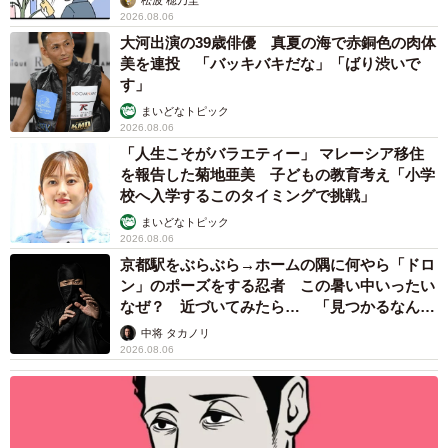
2026.08.06
大河出演の39歳俳優 真夏の海で赤銅色の肉体
美を連投 「バッキバキだな」「ばり渋いで
す」
まいどなトピック
2026.08.06
「人生こそがバラエティー」 マレーシア移住
を報告した菊地亜美 子どもの教育考え「小学
校へ入学するこのタイミングで挑戦」
まいどなトピック
2026.08.06
京都駅をぶらぶら→ホームの隅に何やら「ドロ
ン」のポーズをする忍者 この暑い中いったい
なぜ？ 近づいてみたら… 「見つかるなんて
未熟」
中将 タカノリ
2026.08.06