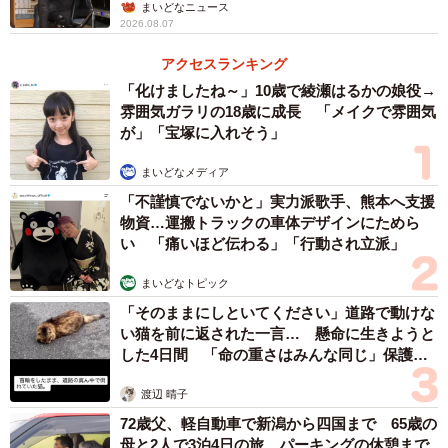
まいどなニュース
上白石萌歌さんは女優として活動しながら、2017年に
2026.08.07
「adieu」名義で歌手デビュー。11月27日には約2年ぶりに
アクセスランキング
4作目となるアルバム「adieu 4」をリリースする予定で
「化けましたね～」10歳で綾瀬はるかの娘役→
す。
雰囲気ガラリの18歳に成長 「メイクで雰囲気
が」「宝塚に入れそう」
まいどなメディア
「不謹慎でないかと」実力派歌手、熊本へ支援
物資…運搬トラックの車体デザインにためら
い 「痛いほど伝わる」「行動され立派」
まいどなトピック
「そのままにしといてください」道路で動けな
い猫を前に返された一言… 懸命に生きようと
した4日間 「命の重さはみんな同じ」保護団
体代表の訴え
渡辺 晴子
この投稿をInstagramで見る
72歳父、軽自動車で新潟から四国まで 65歳の
母と2人で3泊4日の旅 パーキングの休憩まで