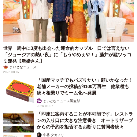
世界一周中に3度も出会った運命的カップル 口では言えない
「ジョージアの熱い夜」に「もうやめぇや！」藤井が猛ツッコ
ミ連発【新婚さん】
まいどなニュース
2026.08.07
「国産マッチでもバズりたい」願いかなった！
老舗メーカーの投稿が4100万再生 他業種も
続々相乗りでミーム化へ発展
まいどなニュース調査部
2026.08.07
「即座に案内することが不可能です」レストラ
ンの入り口に大きな注意書き オートリザーブ
からの予約を拒否するお断りに賛同者続々
中将 タカノリ