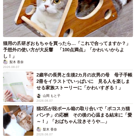
猫用の爪研ぎおもちゃを買ったら…「これで合ってますか？」
予想外の使い方が大反響 「100点満点」「かわいいからよ
し！」
梨木 香奈
2026.08.07
2歳半の長男と生後2カ月の次男の母 母子手帳
2冊をイラストでいっぱいに 見る人を楽しま
せる家族ストーリーに「かわいすぎる！」
山岡 もと子
2026.08.07
猫2匹が段ボール箱の取り合いで「ポコスカ猫
パンチ」の応酬 その後の心温まる結末に「愛
～！」「おばちゃん泣きそうや…」
梨木 香奈
2026.08.07