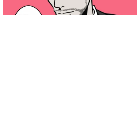
「明日ひま？」 知り合いから唐突なメッセージ 用件次第で断
ることもできる賢い返信文とは？【漫画】
海川 まこと
2026.08.06
飼い主が食べているヨーグルトをもらえなかっ
た犬さん、爆裂に拗ねた顔がかわいすぎ「鼻息
フスフス」「反則レベル」
椎名 碧
2026.08.06
コガネムシを見つめる猫とパパ、偶然生まれた
神々しい構図が「宗教画のよう」と話題 「尊
い」「ていうかライオンキング」