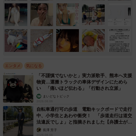
エンタメ
気になる
「不謹慎でないかと」実力派歌手、熊本へ支援
物資…運搬トラックの車体デザインにためら
い 「痛いほど伝わる」「行動され立派」
まいどなトピック
2026.08.06
自転車通行可の歩道 電動キックボードで走行
中、小学生とあわや衝突！ 「歩道走行は道交
法違反でしょ」と指摘されました【弁護士が解
説】
長澤 芳子
2026.08.06