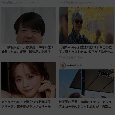
PR(合同会社デジタルファーム )
PR(合同会社デジタルファーム )
「一瞬誰かと…」彦摩呂、30キロ近く
【昭和43年以前生まれはロト６この数
減量した姿に反響 既製品の防護服が
字を買うべき】6つの数字が「完全一
着られると...
致」する方...
PR(株式会社MURA)
ガーターベルトで際立つ妖艶脚線美
紗栄子の長男 18歳のモデル、カジュ
フリーアナ森香澄がランジェリーモデ
アルコーデのおしゃれ近影が「両親の
ルに ｢PE...
いいとこ取...