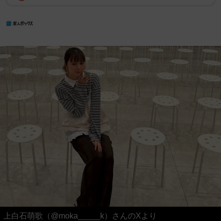
上白石萌歌（@moka_____k）さんのXより