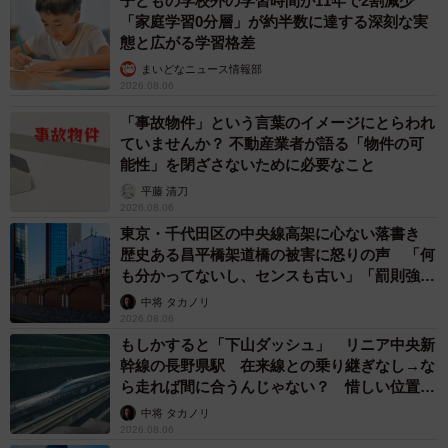
子どもの学校外の学習時間が11年で2割減少
「家庭学習0分層」が約半数に達する深刻な実
態と広がる学習格差
まいどなニュース情報部
2026.08.06
「事故物件」という言葉のイメージにとらわれ
ていませんか？ 不動産業者が語る「物件の可
能性」を閉ざさないために必要なこと
平藤 清刀
2026.08.06
東京・千代田区の中央線高架に心ない落書き
歴史ある昌平橋架道橋の被害に怒りの声 「何
も分かってないし、センスも古い」「罰則強化
して」
中将 タカノリ
2026.08.06
もしかすると「下山ダッシュ」 リニア中央新
幹線の長野県駅 在来線との乗り継ぎなし→な
ら走れば間に合うんじゃない？ 惜しい位置関
係が反響
中将 タカノリ
2026.08.06