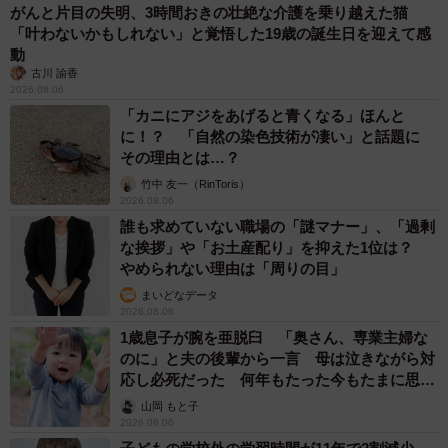
がんと片目の失明、3時間おきの壮絶な介護を乗り越えた猫
「叶わないかもしれない」と覚悟した19歳の誕生日を迎えて感
動
古川 諭香
2026.08.06
「カニにアジをあげると青くなる」ほんと
に！？ 「自然の染色技術が凄い」と話題に
その理由とは…？
竹中 友一（RinToris）
2026.08.06
誰も求めていない職場の「謎マナー」、「過剰
な挨拶」や「お土産配り」を抑えた1位は？
やめられない理由は「周りの目」
まいどなデータ
2026.08.06
1歳息子が腕を亜脱臼 「奥さん、専業主婦な
のに」と夫の後輩から一言 母は泣きながら対
応し必死だった 何年もたった今もたまに思い
出し…
山岡 もと子
2026.08.06