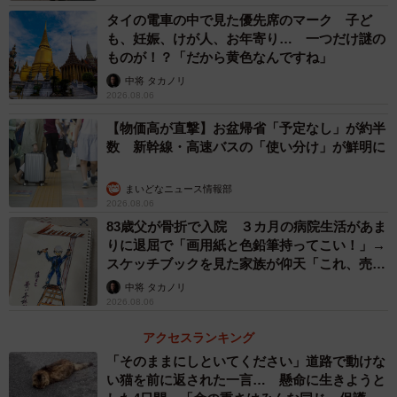
タイの電車の中で見た優先席のマーク 子ど
も、妊娠、けが人、お年寄り… 一つだけ謎の
ものが！？「だから黄色なんですね」
中将 タカノリ
2026.08.06
【物価高が直撃】お盆帰省「予定なし」が約半
数 新幹線・高速バスの「使い分け」が鮮明に
まいどなニュース情報部
2026.08.06
83歳父が骨折で入院 ３カ月の病院生活があま
りに退屈で「画用紙と色鉛筆持ってこい！」→
スケッチブックを見た家族が仰天「これ、売れ
ますよ…」
中将 タカノリ
2026.08.06
アクセスランキング
「そのままにしといてください」道路で動けな
い猫を前に返された一言… 懸命に生きようと