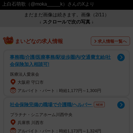
上白石萌歌（@moka_____k）さんのXより
まだまだ画像は続きます。画像（2/11）
↓ スクロールで次の写真 ↓
まいどなの求人情報
求人情報一覧へ
事務職/介護/医療事務/駅徒歩圏内/交通費支給/社
会保険加入相談可!
医療法人愛泉会
大阪府 守口市
アルバイト・パート：時給1,177円～1,300円
社会保険完備の職場で介護職/ヘルパー
NEW
プラチナ・シニアホーム川西中央
兵庫県 川西市
アルバイト・パート：時給1,173円～1,324円