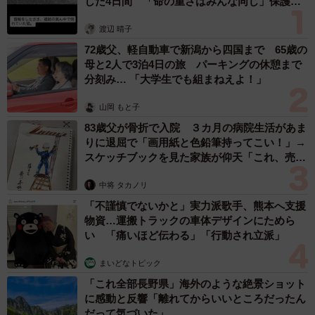
した4日間 「命の重さはみんな同じ」保護団
体代表の訴え
渡辺 晴子
72歳父、軽自動車で新潟から四国まで 65歳の
母と2人で3泊4日の旅 パーキングの休憩まで
分刻み… 「大学生でも組まねえよ！」
山岡 もと子
83歳父が骨折で入院 ３カ月の病院生活があま
りに退屈で「画用紙と色鉛筆持ってこい！」→
スケッチブックを見た家族が仰天「これ、売れ
ますよ…」
中将 タカノリ
「不謹慎でないかと」実力派歌手、熊本へ支援
物資…運搬トラックの車体デザインにためら
い 「痛いほど伝わる」「行動され立派」
まいどなトピック
「これ全部長野県」海外のような絶景ショット
に感動と反響「離れてからいいところだったん
だって気づいた」