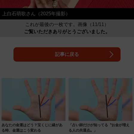
上白石萌歌さん（2025年撮影）
これが最後の一枚です。画像（11/11）
ご覧いただきありがとうございました。
記事に戻る
あなたの金運はどう？宝くじに縁があ
「占い師だけが知ってる〝お金が増え
る時、金運はこう変わる
る人の共通点〟」