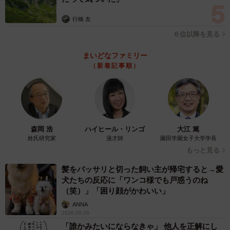
行橋 友
６位以降を見る
まいどなファミリー
（新着記事順）
森岡 浩
ハイヒール・リンゴ
大江 篤
姓氏研究家
漫才師
園田学園女子大学学長
もっと見る
髪をバッサリと切った飼い主が帰宅すると→愛
犬たちの反応に「ワンコ様でも戸惑うのね
（笑）」「困り顔がかわいい」
ANNA
2026.08.06
「誰かみたいにならなきゃ」 他人を正解にし