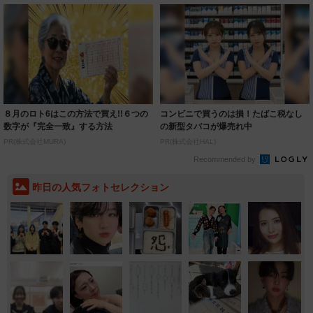
８月のロト6はこの方法で買え!!６つの
コンビニで買うのは損！たばこ税なし
数字が『完全一致』する方法
の新型タバコが爆売れ中
PR(株式会社MURA)
PR(株式会社HAL)
Recommended by
昨日の人気フォトセレクション