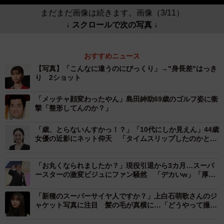
まだまだ画像は続きます。画像（3/11）
↓ スクロールで次の写真 ↓
おすすめニュース
【写真】「こんなに違うのにびっくり」→"身長差"はっき
り 2ショット
「メッチャ顔変わったやん」島田紳助69歳のゴルフ姿に衝
撃「整形してんのか？」
「歳、とらないんすかっ！？」「10代にしか見えん」44歳
女優の近影にネット仰天 「タイムスリップしたのかと」
「透明感ハンパない」
「お丸くなられましたか？」現役引退から3カ月…スーパ
ースターの激変ビジュにファン騒然 「デカいw」「厚み
ヤバ過ぎませんか？」
「新種のスーパーサイヤ人ですか？」上白石萌歌さんのジ
ャケット写真に注目 髪の毛が真横に…「どうやって撮っ
てるの？」