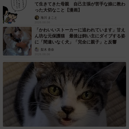
て生きてきた母親 自己主張が苦手な娘に教わ
った大切なこと【漫画】
海川 まこと
2026.08.06
「かわいいストーカーに追われています」甘え
ん坊な元保護猫 最後は飼い主にダイブする姿
に「間違いなく犬」「完全に親子」と反響
梨木 香奈
2026.08.06