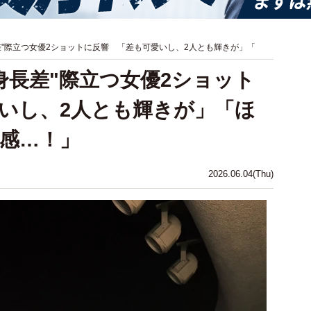
差"際立つ女優2ショットに反響 「差も可愛いし、2人とも輝きが」「
身長差"際立つ女優2ショット
いし、2人とも輝きが」「ほ
感…！」
2026.06.04(Thu)