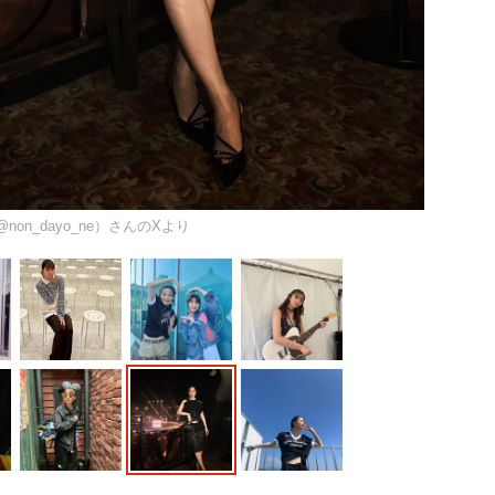
non_dayo_ne）さんのXより