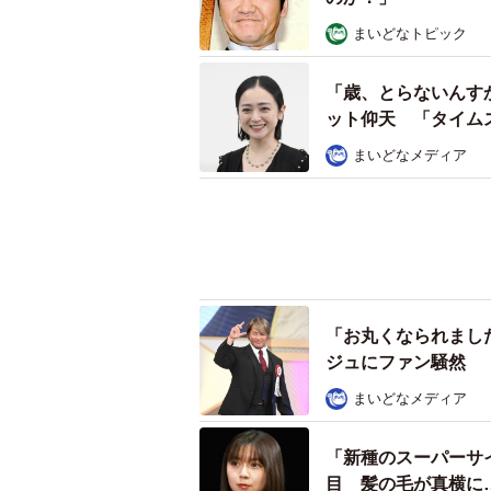
まいどなトピック
「歳、とらないんす
ット仰天 「タイム
まいどなメディア
「お丸くなられまし
ジュにファン騒然 
まいどなメディア
「新種のスーパーサ
目 髪の毛が真横に
まいどなトピック