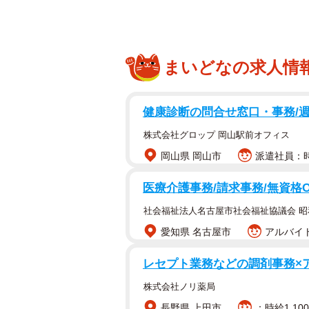
まいどなの求人情
健康診断の問合せ窓口・事務/週
株式会社グロップ 岡山駅前オフィス
岡山県 岡山市
派遣社員：時
医療介護事務/請求事務/無資格
社会福祉法人名古屋市社会福祉協議会 
愛知県 名古屋市
アルバイト
レセプト業務などの調剤事務×
株式会社ノリ薬局
長野県 上田市
：時給1,10