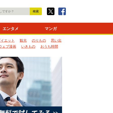
エンタメ
マンガ
ダイエット
観光
のりもの
思い出
ウェブ漫画
いきもの
おうち時間