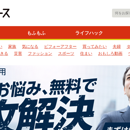
もふもふ
ライフハック
い
家族
気になる
ビフォーアフター
買ってみたい
夫婦
きる
災害
ファッション
スポーツ
住まい
おもしろ動画