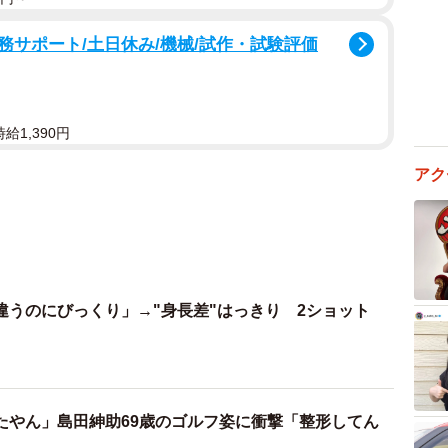
サポート/土日休み/機械/試作・試験評価
給1,390円
違うのにびっくり」→"身長差"はっきり 2ショット
たやん」島田紳助69歳のゴルフ姿に衝撃「整形してん