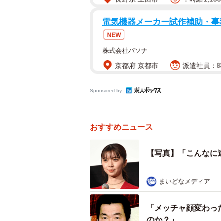
電気機器メーカー試作補助・事務
NEW
株式会社パソナ
京都府 京都市
派遣社員：時
Sponsored by
おすすめニュース
【写真】「こんなに
まいどなメディア
「メッチャ顔変わっ
のか？」