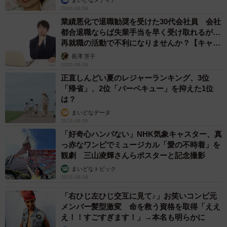
2026.08.09
業績悪化で退職勧奨を受けた30代会社員 会社
都合退職ならば失業手当を早く受け取れるが…
再就職の活動で不利になりませんか？【キャリ
アカウンセラーが解説】
長澤 芳子
2026.08.09
正直しんどい夏のレジャーランキング、3位
「帰省」、2位「バーベキュー」を抑えた1位
は？
まいどなデータ
2026.08.09
「好奇心ハンパない」NHK気象キャスター、真
っ赤なワンピでミュージカル「愛の不時着」を
観劇 三山凌輝さんらポスターと記念撮影
まいどなトピック
2026.08.09
「右ひじ左ひじ交互に見て♪」お笑いコンビ元
メンバー髪型激変 命を救う資格を取得「ええ
え！！すごすぎます！」→本名も明らかに