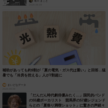
海川 まこと
2026.08.09
補助があっても約9割が「夏の電気・ガス代は重い」と回答…猛
暑でも「冷房を控える」人が7割超に
まいどなデータ
2026.08.08
「だんだん時代劇俳優みたく…」国民的バンド
の55歳ボーカリスト 競馬界の57歳レジェンド
らとの「夏祭り満喫ショット」に驚きの声続々