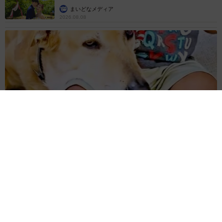
まいどなメディア
2026.08.08
12歳の愛犬に変化 1歳息子の膝で甘える初めて見せる姿に反
響 これまで「見守る立場」だったのに…「頭ポンポンが愛に
満ちている」「尊…」
梨木 香奈
2026.08.08
何かと人に舐められた黒髪時代 30代後半で金
髪デビューしたら…人生が激変！【漫画】