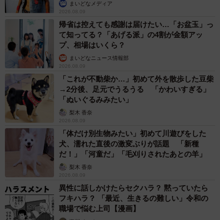
まいどなメディア
2026.08.09
帰省は控えても感謝は届けたい…「お盆玉」っ
て知ってる？「あげる派」の4割が金額アッ
プ、相場はいくら？
まいどなニュース情報部
2026.08.09
「これが不動柴か…」初めて外を散歩した豆柴
→2分後、足元でうるうる 「かわいすぎる」
「ぬいぐるみみたい」
梨木 香奈
2026.08.09
「体だけ別生物みたい」初めて川遊びをした
犬、濡れた直後の激変ぶりが話題 「新種
だ！」「河童だ」「毛刈りされたあとの羊」
梨木 香奈
2026.08.09
異性に話しかけたらセクハラ？ 黙っていたら
フキハラ？ 「最近、生きるの難しい」令和の
職場で悩む上司【漫画】