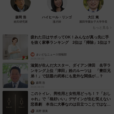
森岡 浩
ハイヒール・リンゴ
大江 篤
姓氏研究家
漫才師
園田学園女子大学学長
もっと見る
疲れた日はサボってOK！みんなが真っ先に手
を抜く家事ランキング 2位は「掃除」1位は？
まいどなニュース情報部
2026.08.09
滋賀が生んだ大スター、ダイアン津田 名字ラ
ンキング上位「津田」姓のルーツは 「豊臣兄
弟！」で話題の武将にも意外な関係が…？
森岡 浩
2026.08.09
このトイレ、男性用と女性用どっち！？「おし
ゃれ」で「格好いい」デザインが生む笑えない
悲喜劇 本当に大事なのは目立つことではな
く…
高野 朋美