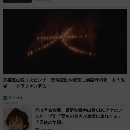
2026.08.09
京都五山送り火ピンチ 気候変動や獣害に施設老朽化「もう限
界」 クラファン募る
浅井 佳穂
2026.08.09
母は有名女優、慶応幼稚舎出身CBCアナのノー
スリーブ姿「育ちの良さが表情に表れてる」
「天使の笑顔」
まいどなメディア