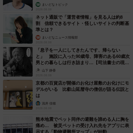
まいどなトピック
2026.08.08
ネット通販で「運営者情報」を見る人は約8
割 信頼できるサイト・怪しいサイトの判断基
準とは？
まいどなニュース情報部
2026.08.08
「息子を一人にしてきたんです、帰らない
と」 施設に入った90歳母、障害のある60歳次
男との暮らしは行き詰まり…【司法書士の現場
から】
山下 静香
2026.08.08
京都の百貨店が開催のお化け屋敷のお化けにモ
デルがいる 比叡山延暦寺の僧侶が語る伝説と
は
浅井 佳穂
2026.08.08
熊本地震でペット同伴の避難を諦める人に胸を
痛め… 被災ペットの受け入れ先をアプリに表
示する「動物避難所マップ」が始動