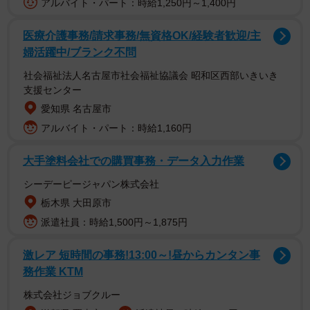
アルバイト・パート：時給1,250円～1,400円
ます。北大阪急行8000形は1986年7月にデビューしまし
た。従来の2000形は大阪市営地下鉄（当時）の車両と似て
医療介護事務/請求事務/無資格OK/経験者歓迎/主
いましたが、8000形は「より高度な安全輸送の確立」「よ
婦活躍中/ブランク不問
り快適なサービスの提供」を基に設計され、イメージを一
社会福祉法人名古屋市社会福祉協議会 昭和区西部いきいき
支援センター
新。
愛知県 名古屋市
アルバイト・パート：時給1,160円
大手塗料会社での購買事務・データ入力作業
シーデーピージャパン株式会社
栃木県 大田原市
派遣社員：時給1,500円～1,875円
激レア 短時間の事務!13:00～!昼からカンタン事
務作業 KTM
株式会社ジョブクルー