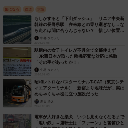
に閉まります。
気になる
鉄道
大阪
もしかすると「下山ダッシュ」 リニア中央新
自動貫通扉は現代の通勤電車でも採用例が少ないのが現状
幹線の長野県駅 在来線との乗り継ぎなし→な
です。追加料金不要の特急型電車ですと、1989年登場の京
ら走れば間に合うんじゃない？ 惜しい位置関
阪8000系、2003年登場の9300系で採用されました。なお、
係が反響
中将 タカノリ
阪急においてロングシート車での自動貫通扉の採用は2006
2026.08.06
駅構内の女子トイレが不具合で全部使えず
年登場の9000系まで待たなくてはいけません。このような
→JR西日本が取った臨機応変な対応に感動
先進性のある設備は後の改造により、廃止になるパターン
「その手があったか！」
が多いのですが、8000形の自動貫通扉は現在も現役です。
中将 タカノリ
2026.08.05
昭和レトロなバスターミナルT-CAT（東京シテ
デビュー後、1987年に鉄道友の会から「ローレル賞」を受
ィエアターミナル） 新宿より地味だが…実は
賞。最終的に7編成まで増えましたが、9000形の登場によ
めちゃくちゃ役に立つ施設だった
り、現在は3編成まで減っています。北大阪急行によると、
新田 浩之
8003編成が2027年1月頃に引退し、残りの2編成も順次引退
2026.08.03
とのことです。
電車が大好きな柴犬、いつも見えなくなるまで
「追い鉄」→運転士は「ファーン」と警笛ひと