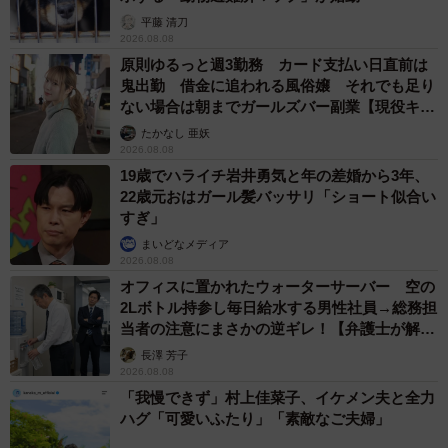
平藤 清刀
2026.08.08
原則ゆるっと週3勤務 カード支払い日直前は
鬼出勤 借金に追われる風俗嬢 それでも足り
ない場合は朝までガールズバー副業【現役キャ
ストに取材】
たかなし 亜妖
2026.08.08
19歳でハライチ岩井勇気と年の差婚から3年、
22歳元おはガール髪バッサリ「ショート似合い
すぎ」
まいどなメディア
2026.08.08
オフィスに置かれたウォーターサーバー 空の
2Lボトル持参し毎日給水する男性社員→総務担
当者の注意にまさかの逆ギレ！【弁護士が解
説】
長澤 芳子
2026.08.08
「我慢できず」村上佳菜子、イケメン夫と全力
ハグ「可愛いふたり」「素敵なご夫婦」