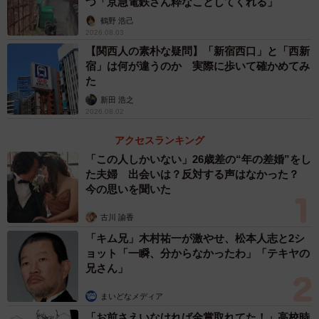
8000形関連の記念企画
つ「京急電鉄さん粋なことしてくれる」
鶴野 浩己
2026.08.03
【関西人の素朴な疑問】「新宿西口」と「西新
宿」は何が違うのか 実際に歩いて確かめてみ
た
新田 浩之
3/3
2026.08.02
千里中央駅に掲出されているポスター（北大阪急行リリースから）
アクセスランキング
「この人しかいない」26歳差の“年の差婚”をし
登場40周年の記念企画では、12月中旬頃まで、千里中央駅
た夫婦 出会いは？反対する声はなかった？
今の思いを聞いた
中央北改札口または中央南改札口近くに8000形特別ポスタ
ーを掲示します。
古川 諭香
「キム兄」木村祐一が激やせ、松本人志と2シ
同じく12月中旬頃まで、8000形の全編成に記念ヘッドマー
ョット「一瞬、分からなかったわ」「テキヤの
兄さん」
クの掲出とワンポイントラッピングの装飾がおこなわれま
す。
まいどなメディア
「お前さえいなければ金賞取れてた！」高校時