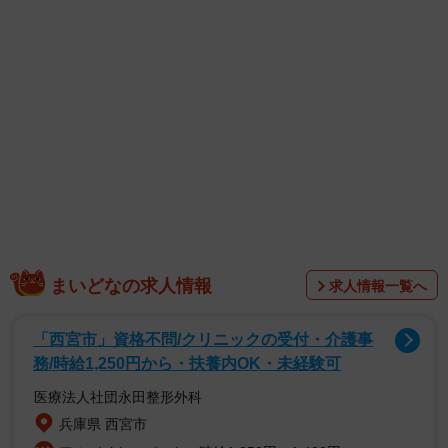
1/3
登場から40年を迎える北大阪急行8000形（北大阪急行リリースから）
まいどなの求人情報
求人情報一覧へ
「西宮市」資格不問/クリニックの受付・介護事
務/時給1,250円から・扶養内OK・未経験可
医療法人社団永田整形外科
北大阪急行は江坂～箕面萱野間8.4kmを結び、Osaka Metro
兵庫県 西宮市
御堂筋線（江坂～なかもず）と相互直通運転を実施してい