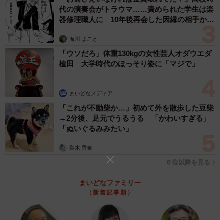
代の演奏会がトラウマ……責められた学生は楽
器修理職人に 10年後再会した因縁の相手から
思わぬ申し出【漫画】
海川 まこと
「ウソだろ」体重130kgの女性芸人オダウエダ
植田 大学時代のほっそり姿に「マジで」
まいどなメディア
「これが不動柴か…」初めて外を散歩した豆柴
→2分後、足元でうるうる 「かわいすぎる」
「ぬいぐるみみたい」
梨木 香奈
６位以降を見る
まいどなファミリー
（新着記事順）