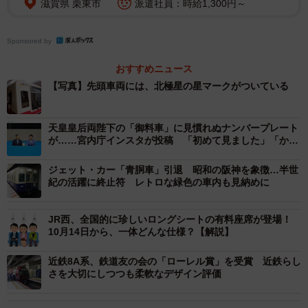
滋賀県 栗東市
派遣社員：時給1,300円～
2/3
「ポールスター」のロゴが輝く
Sponsored by
おすすめニュース
今後できるだけ多くの方に愛される車両でありたいという
【写真】先頭車両には、北極星の星マークがついている
願いから「ポールスター号」という愛称が与えられまし
た。愛称となった「ポールスター」はもともと北極星を指
天皇皇后両陛下の「御料車」に見慣れぬナンバープレート
し、先駆者や先導者という意味も含まれています。さら
が……宮内庁インスタが投稿 「初めて見ました」「かっ
に、北大阪急行電鉄の「北」も意識した愛称です。
こいい」
ジェット・カー「青胴車」引退 昭和の阪神を象徴…半世
紀の活躍に終止符 レトロな緑色の車内も見納めに
ついつい、斬新なデザインに目がいきがちですが、8000形
で注目すべきは車内です。車内は片側4扉のロングシート車
JR西、全国的に珍しいロングシートの有料座席が登場！
で、親会社である阪急電鉄の車両デザインに似ています。
10月14日から、一体どんな仕様？【解説】
一方、通勤電車としては大変珍しい設備が、車両端にある
自動貫通扉です。これは、貫通扉の取っ手を軽く押すと、
近鉄8A系、鉄道友の会の「ローレル賞」を受賞 近鉄らし
さを大切にしつつも柔軟なデザイン評価
取っ手を押した扉だけでなく、隣接する相手車両の扉も自
動的に開く仕組みとなっています。もちろん、扉は自動的