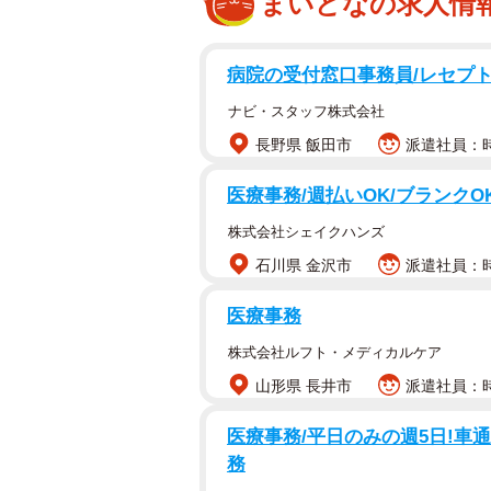
まいどなの求人情
病院の受付窓口事務員/レセプ
ナビ・スタッフ株式会社
長野県 飯田市
派遣社員：時給
医療事務/週払いOK/ブランクO
株式会社シェイクハンズ
石川県 金沢市
派遣社員：時給
医療事務
株式会社ルフト・メディカルケア
山形県 長井市
派遣社員：時
医療事務/平日のみの週5日!車
務