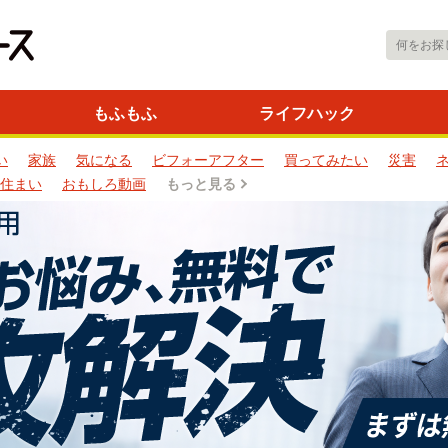
もふもふ
ライフハック
い
家族
気になる
ビフォーアフター
買ってみたい
災害
住まい
おもしろ動画
もっと見る