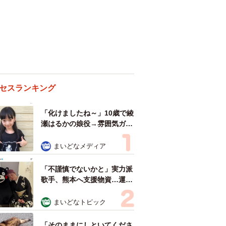
セスランキング
「化けましたね～」10歳で綾
瀬はるかの娘役→雰囲気ガラ
リの18歳に成長 「メイクで
雰囲気が」「宝塚に入れそ
まいどなメディア
う」
「不謹慎でないかと」実力派
歌手、熊本へ支援物資…運搬
トラックの車体デザインにた
めらい 「痛いほど伝わる」
まいどなトピック
「行動され立派」
「そのままにしといてくださ