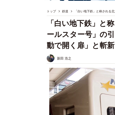
トップ
鉄道
「白い地下鉄」と称される北
「白い地下鉄」と称
ールスター号」の引
動で開く扉」と斬新
新田 浩之