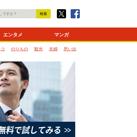
エンタメ
マンガ
ネコ
のりもの
観光
夫婦
思い出