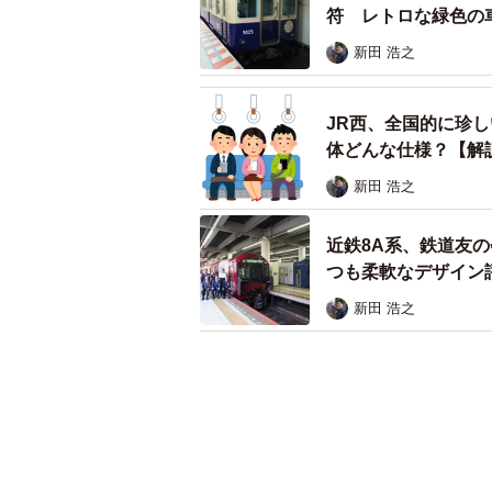
符 レトロな緑色の
新田 浩之
JR西、全国的に珍し
体どんな仕様？【解
新田 浩之
近鉄8A系、鉄道友
つも柔軟なデザイン
新田 浩之