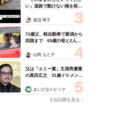
い」道路で動けない猫を前に
返された一言… 懸命に生き
ようとした4日間 「命の重
渡辺 晴子
さはみんな同じ」保護団体代
表の訴え
72歳父、軽自動車で新潟から
四国まで 65歳の母と2人で
3泊4日の旅 パーキングの休
憩まで分刻み… 「大学生で
山岡 もと子
も組まねえよ！」
父は「エミー賞」主演男優賞
の真田広之 31歳イケメン俳
優が長髪ヒゲのワイルド近影
「ガチヒロさんそっくり」
まいどなトピック
「新たな一面もステキ」
６位以降を見る