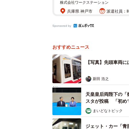
株式会社ワークステーション
兵庫県 神戸市
派遣社員：時
Sponsored by
おすすめニュース
【写真】先頭車両に
新田 浩之
天皇皇后両陛下の「
スタが投稿 「初め
まいどなトピック
ジェット・カー「青