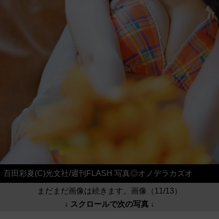
百田彩夏(C)光文社/週刊FLASH 写真◎オノデラカズオ
まだまだ画像は続きます。画像（11/13）
↓ スクロールで次の写真 ↓