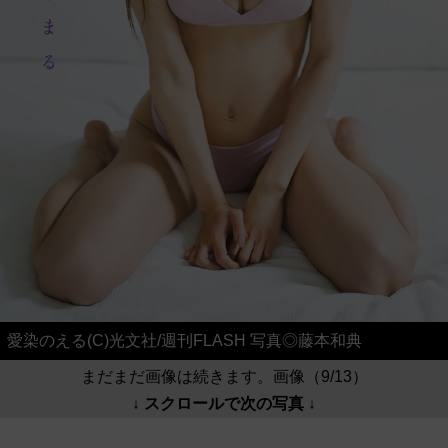
愛染のえる(C)光文社/週刊FLASH 写真◎藤本和典
まだまだ画像は続きます。画像（9/13）
↓ スクロールで次の写真 ↓