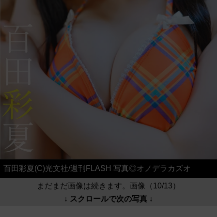
百田彩夏(C)光文社/週刊FLASH 写真◎オノデラカズオ
まだまだ画像は続きます。画像（10/13）
↓ スクロールで次の写真 ↓