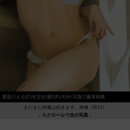
愛染のえる(C)光文社/週刊FLASH 写真◎藤本和典
まだまだ画像は続きます。画像（8/13）
↓ スクロールで次の写真 ↓