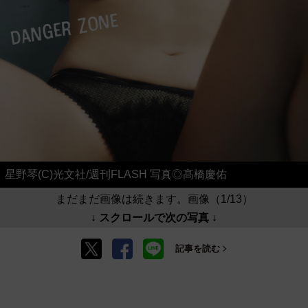
星野琴(C)光文社/週刊FLASH 写真◎髙橋慶佑
まだまだ画像は続きます。画像（1/13）
↓ スクロールで次の写真 ↓
記事を読む