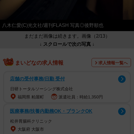
八木仁愛(C)光文社/週刊FLASH 写真◎後野順也
まだまだ画像は続きます。画像（2/13）
↓ スクロールで次の写真 ↓
まいどなの求人情報
求人情報一覧へ
店舗の受付事務/日勤 受付
日研トータルソーシング株式会社
福岡県 粕屋町
派遣社員：時給1,350円
医療事務/扶養内勤務OK・ブランクOK
松井胃腸科クリニック
大阪府 大阪市