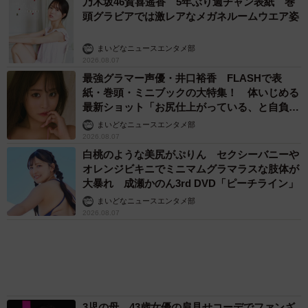
大暴れ 成瀬かのん3rd DVD「ピーチライン」
まいどなニュースエンタメ部
2026.08.07
3児の母 43歳女優の肩見せコーデでファンざ
わざわ 「色っぽすぎて思わず二度見」「むっ
かしからずっと可愛い」
まいどなトピック
2026.08.07
あのちゃん、雨の日のショーパン姿に「雨が似
合う」「脚めっちゃきれい！」「水も滴る良い
アーティスト」 幻想的な近影が話題
まいどなメディア
2026.08.07
アクセスランキング
「化けましたね～」10歳で綾瀬はるかの娘役→
雰囲気ガラリの18歳に成長 「メイクで雰囲気
が」「宝塚に入れそう」
まいどなメディア