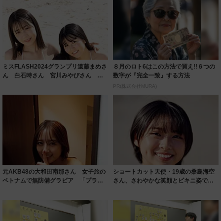
ミスFLASH2024グランプリ遠藤まめさ
８月のロト6はこの方法で買え!!６つの
ん 白石時さん 宮川みやびさん 純
数字が『完全一致』する方法
白ビ...
PR(株式会社MURA)
元AKB48の大和田南那さん 女子旅の
ショートカット天使・19歳の桑島海空
ベトナムで無防備グラビア 「プライ
さん、さわやかな笑顔とビキニ姿で魅
ベートの...
了