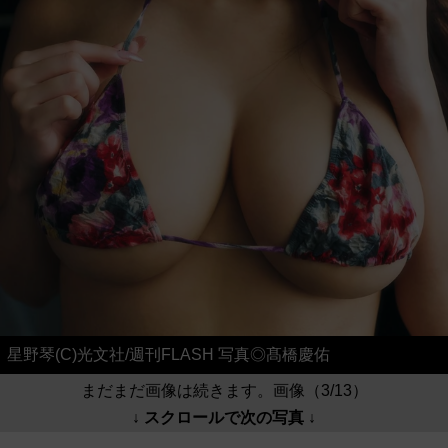
星野琴(C)光文社/週刊FLASH 写真◎髙橋慶佑
まだまだ画像は続きます。画像（3/13）
↓ スクロールで次の写真 ↓