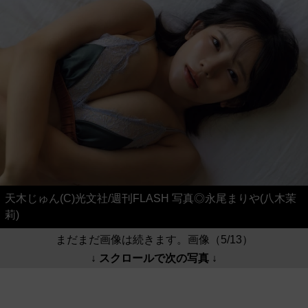
天木じゅん(C)光文社/週刊FLASH 写真◎永尾まりや(八木茉
莉)
まだまだ画像は続きます。画像（5/13）
↓ スクロールで次の写真 ↓