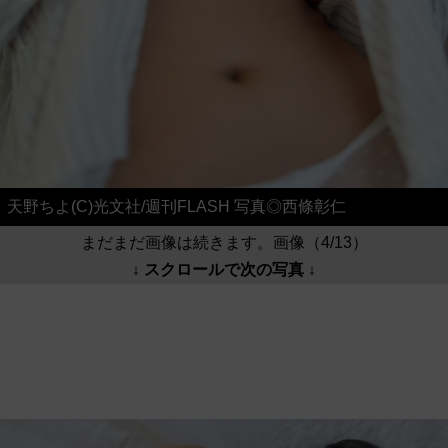
天野ちよ(C)光文社/週刊FLASH 写真◎西條彰仁
まだまだ画像は続きます。画像（4/13）
↓ スクロールで次の写真 ↓