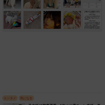
エンタメ
気になる
乃木坂46賀喜遥香 5年ぶり週チャン表紙 巻
頭グラビアでは激レアなメガネルームウエア姿
まいどなニュースエンタメ部
2026.08.07
最強グラマー声優・井口裕香 FLASHで表
紙・巻頭・ミニブックの大特集！ 体いじめる
最新ショット「お尻仕上がっている、と自負し
ています」「いくつになっても理想の身体でい
まいどなニュースエンタメ部
たい」
2026.08.07
白桃のような美尻がぷりん セクシーバニーや
オレンジビキニでミニマムグラマラスな肢体が