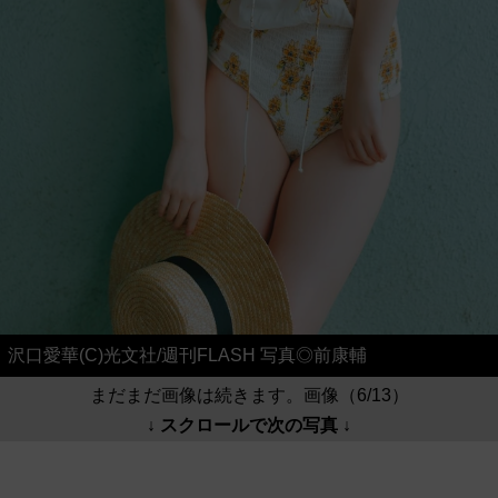
沢口愛華(C)光文社/週刊FLASH 写真◎前康輔
まだまだ画像は続きます。画像（6/13）
↓ スクロールで次の写真 ↓