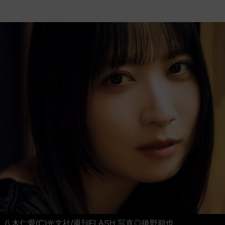
八木仁愛(C)光文社/週刊FLASH 写真◎後野順也