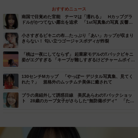
おすすめニュース
南国で目覚めた官能 テーマは「濡れる」 Hカップグラ
ドルがかつてない露出を追求 「1st写真集の写真 反響あ
って嬉しい♡♡」
小さすぎるビキニの布…たっぷり「あい」カップが収まり
きらない！ 匂い立つゴージャスボディが炸裂
「桃は一夜にしてならず」 起業家モデルのTバックビキニ
姿がエグすぎる 「キープが難しすぎるけどチャームポイン
トになる原石」「努力に答えてくれやすい部位」 “美尻理
論”にファン納得
130センチMカップ 「やっぽー デジタル写真集、見てく
れた？」 規格外のムッチムチ美体に癒されて
ブラの肩紐外して誘惑目線 美尻あらわのTバックショッ
ト 28歳のカープ女子がさらした“無防備ボディ” 「たく
さんの初めてを一緒に感じて」