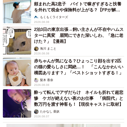
頼まれた高2息子 バイトで稼ぎすぎると扶養
を外れて税金や保険料が上がる？【FPが解
説】
もくもくライターズ
2026.08.08
2泊3日の東京出張→飼い主さんが不在中ハムス
ターに異変 眉間にできた深いしわ、「急に老
けた？」【漫画】
海川 まこと
2026.08.08
赤ちゃんが気になる？ひょっこり顔を出す2匹
の猫の愛らしさに悶絶…！ 「こんなかわいい
構図あります？」「ベストショットすぎる！」
梨木 香奈
2026.08.08
酔って転んでアザだらけ ネイルも折れて超悲
惨 ケガが絶えない夜のお仕事 「病院代」と
数万円を渡す神客も！【現役キャストに取材】
たかなし 亜妖
2026.08.07