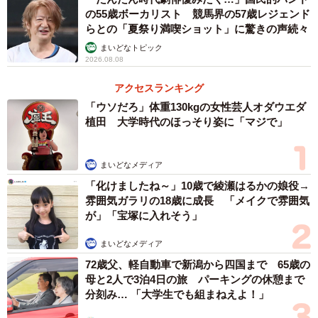
の55歳ボーカリスト 競馬界の57歳レジェンド
らとの「夏祭り満喫ショット」に驚きの声続々
まいどなトピック
2026.08.08
アクセスランキング
「ウソだろ」体重130kgの女性芸人オダウエダ
植田 大学時代のほっそり姿に「マジで」
まいどなメディア
「化けましたね～」10歳で綾瀬はるかの娘役→
雰囲気ガラリの18歳に成長 「メイクで雰囲気
が」「宝塚に入れそう」
まいどなメディア
72歳父、軽自動車で新潟から四国まで 65歳の
母と2人で3泊4日の旅 パーキングの休憩まで
分刻み… 「大学生でも組まねえよ！」