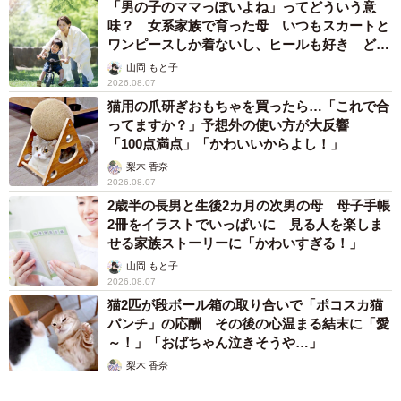
「男の子のママっぽいよね」ってどういう意
味？ 女系家族で育った母 いつもスカートと
ワンピースしか着ないし、ヒールも好き どの
へんが…
山岡 もと子
2026.08.07
猫用の爪研ぎおもちゃを買ったら…「これで合
ってますか？」予想外の使い方が大反響
「100点満点」「かわいいからよし！」
梨木 香奈
2026.08.07
2歳半の長男と生後2カ月の次男の母 母子手帳
2冊をイラストでいっぱいに 見る人を楽しま
せる家族ストーリーに「かわいすぎる！」
山岡 もと子
2026.08.07
猫2匹が段ボール箱の取り合いで「ポコスカ猫
パンチ」の応酬 その後の心温まる結末に「愛
～！」「おばちゃん泣きそうや…」
梨木 香奈
2026.08.07