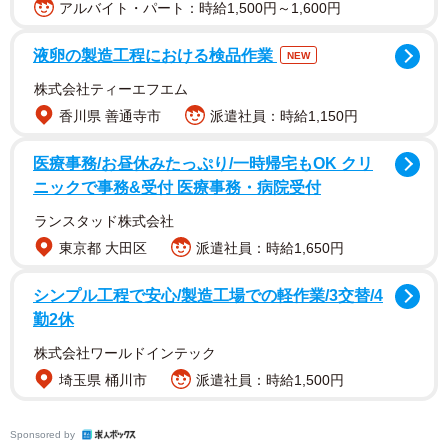
アルバイト・パート：時給1,500円～1,600円
液卵の製造工程における検品作業
NEW
株式会社ティーエフエム
また下からのアングルでMカップのバストにピントを合わ
香川県 善通寺市
派遣社員：時給1,150円
せた1枚は、ハリウッド級のダイナミックさです。愛くるし
いベビーフェイスに向けて、ズームインでシャッターを切
医療事務/お昼休みたっぷり/一時帰宅もOK クリ
ニックで事務&受付 医療事務・病院受付
り、透き通った瞳とぷっくりリップに接近。グラビアンた
ちも過去ナンバーワンクラスと絶賛する「メガトンバス
ランスタッド株式会社
ト」。ムッチムチでふっわふわなボディにあなたも癒され
東京都 大田区
派遣社員：時給1,650円
るはずです。（提供：週刊SPA!編集部 撮影：小塚毅之
シンプル工程で安心/製造工場での軽作業/3交替/4
ヘアメイク：米澤和彦 スタイリング：佐賀愛衣）
勤2休
株式会社ワールドインテック
星宮さんはXで「 やっぽー SPA!さんから出たデジタル写真
埼玉県 桶川市
派遣社員：時給1,500円
集、見てくれた？」と呼び掛けています。
SPA!グラビアン魂デジタル写真集「 星宮すみれ メガトン
Sponsored by