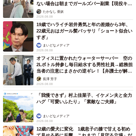
ない場合は朝までガールズバー副業【現役キャ
ストに取材】
たかなし 亜妖
2026.08.08
19歳でハライチ岩井勇気と年の差婚から3年、
22歳元おはガール髪バッサリ「ショート似合い
すぎ」
まいどなメディア
2026.08.08
オフィスに置かれたウォーターサーバー 空の
2Lボトル持参し毎日給水する男性社員→総務担
当者の注意にまさかの逆ギレ！【弁護士が解
説】
長澤 芳子
2026.08.08
「我慢できず」村上佳菜子、イケメン夫と全力
ハグ「可愛いふたり」「素敵なご夫婦」
まいどなメディア
2026.08.08
12歳の愛犬に変化 1歳息子の膝で甘える初め
て見せる姿に反響 これまで「見守る立場」だ