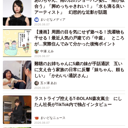
あのちゃん、雨の日のショーパン姿に「雨が似
合う」「脚めっちゃきれい！」「水も滴る良い
アーティスト」 幻想的な近影が話題
まいどなメディア
2026.08.07
【漫画】周囲の目を気にせず遊べる！洗濯物も
干せる！最近人気の戸建ての「中庭」 ところ
が…実際住んでみて分かった後悔ポイント
中瀬 えみ
2026.08.07
難聴のお姉ちゃんに5歳の妹が手話通訳 互い
に支え合う家族の日常に反響「妹ちゃん、頼も
しい」「かわいい通訳さん」
五ヶ瀬 あお
2026.08.07
ラストライブ控えるT-BOLAN森友嵐士 にし
たん社長がTikTok内で独占インタビュー
まいどなニュース
2026.08.07