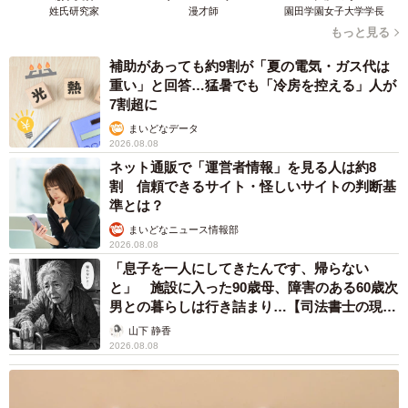
姓氏研究家
漫才師
園田学園女子大学学長
もっと見る
補助があっても約9割が「夏の電気・ガス代は
重い」と回答…猛暑でも「冷房を控える」人が
7割超に
まいどなデータ
2026.08.08
ネット通販で「運営者情報」を見る人は約8
割 信頼できるサイト・怪しいサイトの判断基
準とは？
まいどなニュース情報部
2026.08.08
「息子を一人にしてきたんです、帰らない
と」 施設に入った90歳母、障害のある60歳次
男との暮らしは行き詰まり…【司法書士の現場
から】
山下 静香
2026.08.08