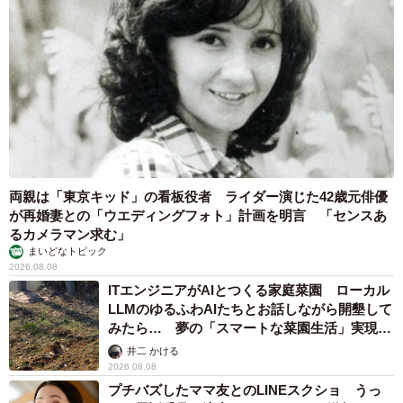
両親は「東京キッド」の看板役者 ライダー演じた42歳元俳優
が再婚妻との「ウエディングフォト」計画を明言 「センスあ
るカメラマン求む」
まいどなトピック
2026.08.08
ITエンジニアがAIとつくる家庭菜園 ローカル
LLMのゆるふわAIたちとお話しながら開墾して
みたら… 夢の「スマートな菜園生活」実現な
るか
井二 かける
2026.08.08
プチバズしたママ友とのLINEスクショ うっ