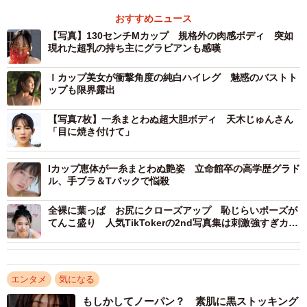
バスト」はこちら
おすすめニュース
→
https://www.amazon.co.jp/dp/B0GX39ZCMJ/
【写真】130センチMカップ 規格外の肉感ボディ 突如
現れた超乳の持ち主にグラビアンも感嘆
【星宮すみれさんプロフィール】
Ｉカップ美女が衝撃角度の純白ハイレグ 魅惑のバストト
1997年、神奈川県生まれ。T153B130W85H108。Mカップ
ップも限界露出
の超乳グラドルとして、2025年デビュー。特技はフラダン
【写真7枚】一糸まとわぬ超大胆ボディ 天木じゅんさん
スで、国内外大会出場経験あり。2ndイメージDVD『令和
「目に焼き付けて」
最強メガボディ』が発売中。最新情報は公式
X（@Hoshimiyasumire）
Iカップ恵体が一糸まとわぬ艶姿 立命館卒の高学歴グラド
ル、手ブラ＆Tバックで悩殺
全裸に葉っぱ お尻にクローズアップ 恥じらいポーズが
てんこ盛り 人気TikTokerの2nd写真集は刺激強すぎカッ
トの連続
エンタメ
気になる
もしかしてノーパン？ 素肌に黒ストッキング