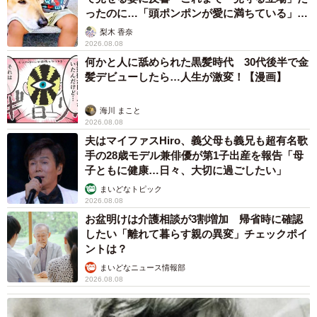
ったのに…「頭ポンポンが愛に満ちている」
「尊…」
梨木 香奈
2026.08.08
何かと人に舐められた黒髪時代 30代後半で金
髪デビューしたら…人生が激変！【漫画】
海川 まこと
2026.08.08
夫はマイファスHiro、義父母も義兄も超有名歌
手の28歳モデル兼俳優が第1子出産を報告「母
子ともに健康…日々、大切に過ごしたい」
まいどなトピック
2026.08.08
お盆明けは介護相談が3割増加 帰省時に確認
したい「離れて暮らす親の異変」チェックポイ
ントは？
まいどなニュース情報部
2026.08.08