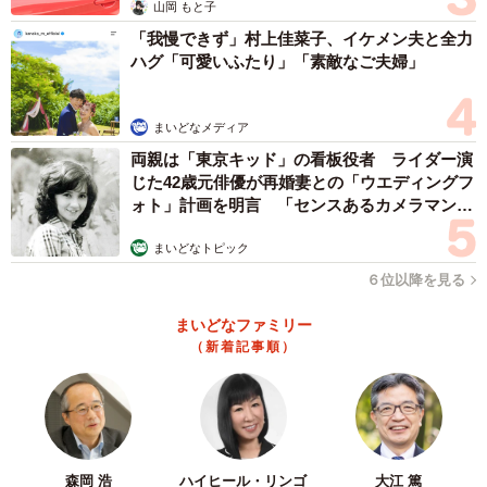
山岡 もと子
「我慢できず」村上佳菜子、イケメン夫と全力
ハグ「可愛いふたり」「素敵なご夫婦」
まいどなメディア
両親は「東京キッド」の看板役者 ライダー演
じた42歳元俳優が再婚妻との「ウエディングフ
ォト」計画を明言 「センスあるカメラマン求
む」
まいどなトピック
６位以降を見る
まいどなファミリー
（新着記事順）
森岡 浩
ハイヒール・リンゴ
大江 篤