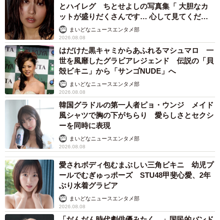
とハイレグ ちとせよしの写真集「 大胆なカ
ットが盛りだくさんです… 心して見てくださ
い」
まいどなニュースエンタメ部
2026.08.08
はだけた黒キャミからあふれるマシュマロ 一
世を風靡したグラビアレジェンド 伝説の「貝
殻ビキニ」から「サンゴNUDE」へ
まいどなニュースエンタメ部
2026.08.08
韓国グラドルの第一人者ピョ・ウンジ メイド
風シャツで胸の下がちらり 愛らしさとセクシ
ーを同時に表現
まいどなニュースエンタメ部
2026.08.08
愛されボディ包むまぶしい三角ビキニ 幼児プ
ールでむぎゅっポーズ STU48甲斐心愛、2年
ぶり水着グラビア
まいどなニュースエンタメ部
2026.08.08
「だんだん時代劇俳優みたく…」国民的バンド