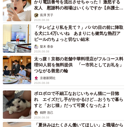
かり電話番号を流出させちゃった！ 激怒する
友人 慰謝料の相場はいくらですか【弁護士が
解説】
長澤 芳子
2026.08.08
「テレビより私を見て？」パパの目の前に陣取
る犬に1.4万いいね あまりにも健気な熱烈ア
ピールのちょっと切ない結末
梨木 香奈
2026.08.08
太っ腹！京都の老舗中華料理店がフルコース料
理50人前を無料提供 「一市民としてお礼を」
つながる善意の輪
京都新聞社
2026.08.08
ボロボロで不細工なおじいちゃん猫に一目惚
れ エイズだし手がかかるけど…おうちで暮ら
すと「おじ猫」だって可愛くなったよ！
鶴野 浩己
2026.08.08
「夏休みはたくさん働いてほしい」と職場から