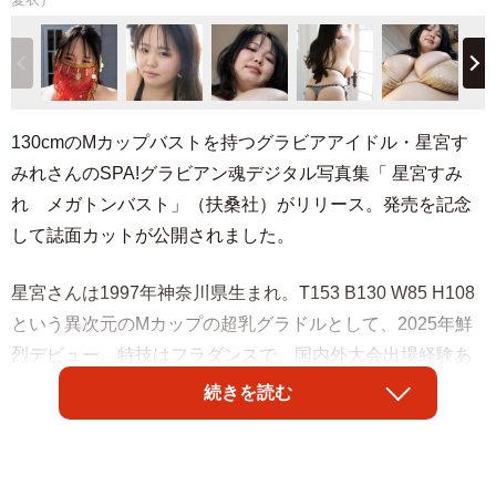
130cmのMカップバストを持つグラビアアイドル・星宮す
みれさんのSPA!グラビアン魂デジタル写真集「 星宮すみ
れ メガトンバスト」（扶桑社）がリリース。発売を記念
して誌面カットが公開されました。
星宮さんは1997年神奈川県生まれ。T153 B130 W85 H108
という異次元のMカップの超乳グラドルとして、2025年鮮
烈デビュー。特技はフラダンスで、国内外大会出場経験あ
ります。2ndイメージDVD「令和最強メガボディ」が発売
続きを読む
されたばかりです。
同写真集は、週刊SPA!名物グラビアコーナー『グラビアン