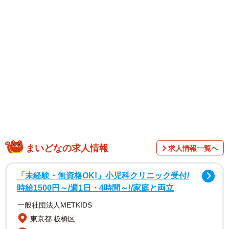
魂』で紹介しきれなかったカットを、ふんだんに盛り込ん
だデジタル写真集に仕上がっています。
その圧巻ボディから掲載カットが大バズり。Mカップの超
乳を持つ彼女の規格外の魅力に、ただただ感銘するばか
り。届いたカットでは、最大の魅力であるMカップの超乳
バストに目が点に！優しく温かな包容力を感じつつページ
をめくると、ヒップに食い込んだビキニショーツと柔らか
なお尻が露わに。
まいどなの求人情報
求人情報一覧へ
「未経験・無資格OK!」小児科クリニック受付/
時給1500円～/週1日・4時間～!/家庭と両立
一般社団法人METKIDS
東京都 板橋区