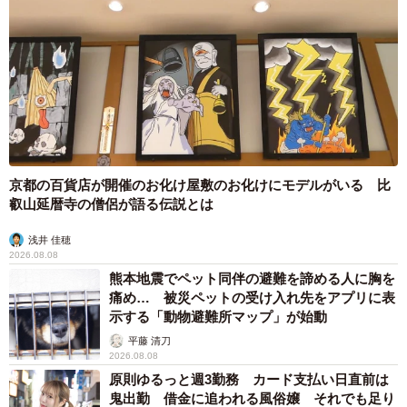
京都の百貨店が開催のお化け屋敷のお化けにモデルがいる 比
叡山延暦寺の僧侶が語る伝説とは
浅井 佳穂
2026.08.08
熊本地震でペット同伴の避難を諦める人に胸を
痛め… 被災ペットの受け入れ先をアプリに表
示する「動物避難所マップ」が始動
平藤 清刀
2026.08.08
原則ゆるっと週3勤務 カード支払い日直前は
鬼出勤 借金に追われる風俗嬢 それでも足り