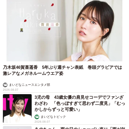
乃木坂46賀喜遥香 5年ぶり週チャン表紙 巻頭グラビアでは
激レアなメガネルームウエア姿
まいどなニュースエンタメ部
2026.08.07
3児の母 43歳女優の肩見せコーデでファンざ
わざわ 「色っぽすぎて思わず二度見」「むっ
かしからずっと可愛い」
まいどなトピック
2026.08.07