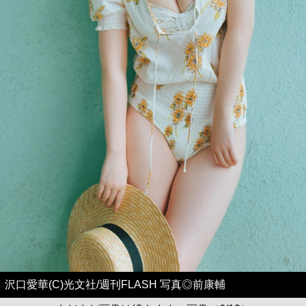
沢口愛華(C)光文社/週刊FLASH 写真◎前康輔