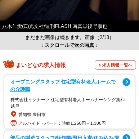
八木仁愛(C)光文社/週刊FLASH 写真◎後野順也
まだまだ画像は続きます。画像（2/13）
↓ スクロールで次の写真 ↓
まいどなの求人情報
求人情報一覧へ
オープニングスタッフ 住宅型有料老人ホームで
の介護職
株式会社イグナーツ 住宅型有料老人ホームナーシング笑和
越戸
愛知県 豊田市
アルバイト・パート：時給1,250円～1,300円
部品の製造スタッフ/軽作業/即日入寮/住み込み/寮