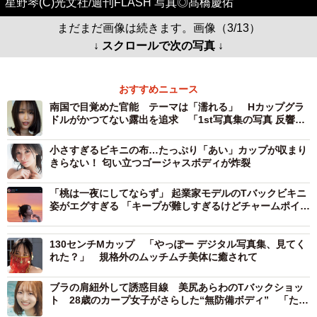
星野琴(C)光文社/週刊FLASH 写真◎髙橋慶佑
まだまだ画像は続きます。画像（3/13）
↓ スクロールで次の写真 ↓
おすすめニュース
南国で目覚めた官能 テーマは「濡れる」 Hカップグラ
ドルがかつてない露出を追求 「1st写真集の写真 反響あ
って嬉しい♡♡」
小さすぎるビキニの布…たっぷり「あい」カップが収まり
きらない！ 匂い立つゴージャスボディが炸裂
「桃は一夜にしてならず」 起業家モデルのTバックビキニ
姿がエグすぎる 「キープが難しすぎるけどチャームポイン
トになる原石」「努力に答えてくれやすい部位」 “美尻理
論”にファン納得
130センチMカップ 「やっぽー デジタル写真集、見てく
れた？」 規格外のムッチムチ美体に癒されて
ブラの肩紐外して誘惑目線 美尻あらわのTバックショッ
ト 28歳のカープ女子がさらした“無防備ボディ” 「たく
さんの初めてを一緒に感じて」