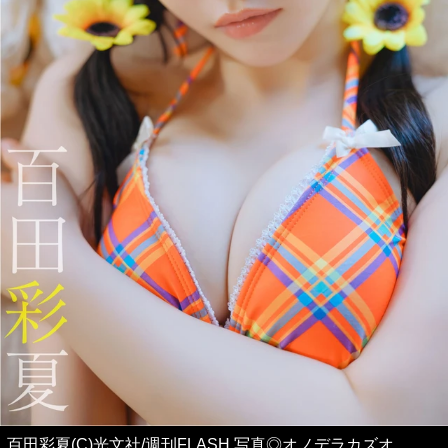
百田彩夏(C)光文社/週刊FLASH 写真◎オノデラカズオ