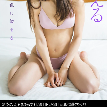
愛染のえる(C)光文社/週刊FLASH 写真◎藤本和典