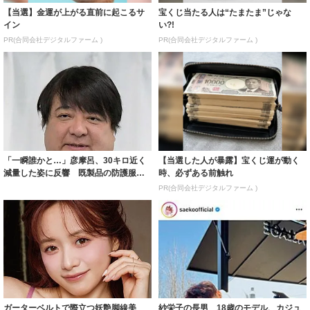
【当選】金運が上がる直前に起こるサ
宝くじ当たる人は“たまたま”じゃな
イン
い?!
PR(合同会社デジタルファーム )
PR(合同会社デジタルファーム )
「一瞬誰かと…」彦摩呂、30キロ近く
【当選した人が暴露】宝くじ運が動く
減量した姿に反響 既製品の防護服が
時、必ずある前触れ
着られると...
PR(合同会社デジタルファーム )
ガーターベルトで際立つ妖艶脚線美
紗栄子の長男 18歳のモデル、カジュ