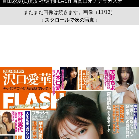
百田彩夏(C)光文社/週刊FLASH 写真◎オノデラカズオ
まだまだ画像は続きます。画像（11/13）
↓ スクロールで次の写真 ↓