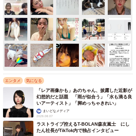
エンタメ
気になる
「レア画像かも」あのちゃん、披露した近影が
幻想的だと話題 「雨が似合う」「水も滴る良
いアーティスト」「脚めっちゃきれい」
まいどなメディア
2026.08.07
ラストライブ控えるT-BOLAN森友嵐士 にし
たん社長がTikTok内で独占インタビュー