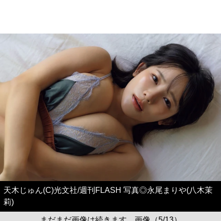
天木じゅん(C)光文社/週刊FLASH 写真◎永尾まりや(八木茉
莉)
まだまだ画像は続きます。画像（5/13）