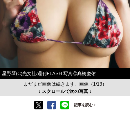
星野琴(C)光文社/週刊FLASH 写真◎髙橋慶佑
まだまだ画像は続きます。画像（1/13）
↓ スクロールで次の写真 ↓
記事を読む