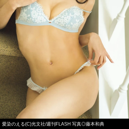
愛染のえる(C)光文社/週刊FLASH 写真◎藤本和典