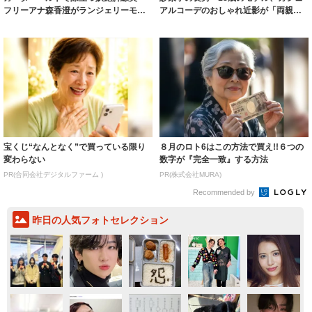
フリーアナ森香澄がランジェリーモデ
アルコーデのおしゃれ近影が「両親の
ルに ｢PE...
いいとこ取...
宝くじ“なんとなく”で買っている限り
８月のロト6はこの方法で買え!!６つの
変わらない
数字が『完全一致』する方法
PR(合同会社デジタルファーム )
PR(株式会社MURA)
Recommended by
昨日の人気フォトセレクション