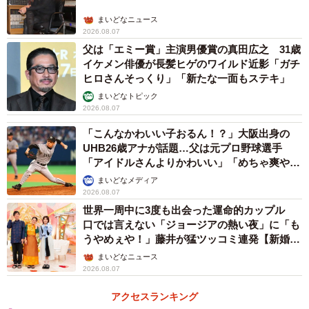
まいどなニュース
2026.08.07
父は「エミー賞」主演男優賞の真田広之 31歳
イケメン俳優が長髪ヒゲのワイルド近影「ガチ
ヒロさんそっくり」「新たな一面もステキ」
まいどなトピック
2026.08.07
「こんなかわいい子おるん！？」大阪出身の
UHB26歳アナが話題…父は元プロ野球選手
「アイドルさんよりかわいい」「めちゃ爽や
か」
まいどなメディア
2026.08.07
世界一周中に3度も出会った運命的カップル
口では言えない「ジョージアの熱い夜」に「も
うやめぇや！」藤井が猛ツッコミ連発【新婚さ
ん】
まいどなニュース
2026.08.07
アクセスランキング