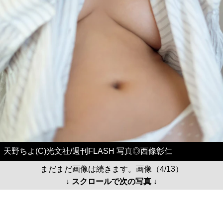
天野ちよ(C)光文社/週刊FLASH 写真◎西條彰仁
まだまだ画像は続きます。画像（4/13）
↓ スクロールで次の写真 ↓