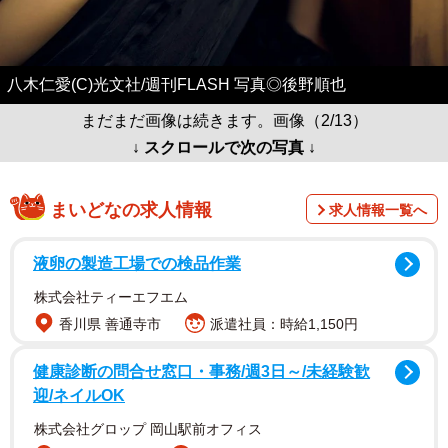
八木仁愛(C)光文社/週刊FLASH 写真◎後野順也
まだまだ画像は続きます。画像（2/13）
↓ スクロールで次の写真 ↓
まいどなの求人情報
求人情報一覧へ
液卵の製造工場での検品作業
株式会社ティーエフエム
香川県 善通寺市
派遣社員：時給1,150円
健康診断の問合せ窓口・事務/週3日～/未経験歓
迎/ネイルOK
株式会社グロップ 岡山駅前オフィス