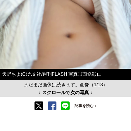
天野ちよ(C)光文社/週刊FLASH 写真◎西條彰仁
まだまだ画像は続きます。画像（1/13）
↓ スクロールで次の写真 ↓
記事を読む