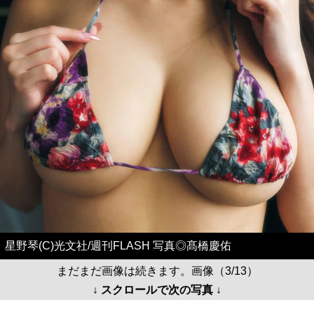
星野琴(C)光文社/週刊FLASH 写真◎髙橋慶佑
まだまだ画像は続きます。画像（3/13）
↓ スクロールで次の写真 ↓