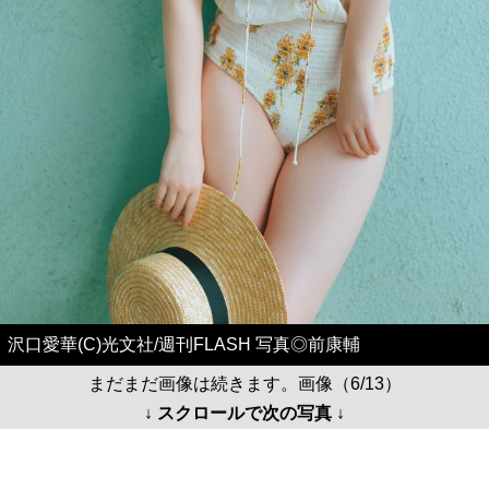
沢口愛華(C)光文社/週刊FLASH 写真◎前康輔
まだまだ画像は続きます。画像（6/13）
↓ スクロールで次の写真 ↓