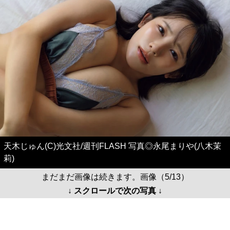
天木じゅん(C)光文社/週刊FLASH 写真◎永尾まりや(八木茉
莉)
まだまだ画像は続きます。画像（5/13）
↓ スクロールで次の写真 ↓