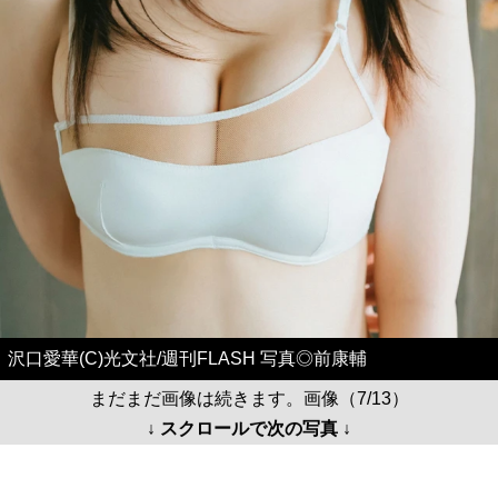
沢口愛華(C)光文社/週刊FLASH 写真◎前康輔
まだまだ画像は続きます。画像（7/13）
↓ スクロールで次の写真 ↓