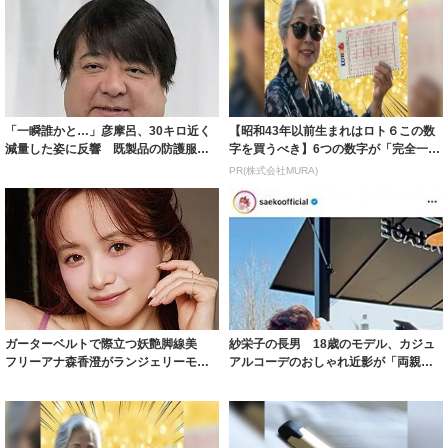
「一瞬誰かと…」彦摩呂、30キロ近く
【昭和43年以前生まれはロト６この数
減量した姿に反響 既製品の防護服が
字を買うべき】6つの数字が「完全一
着られると...
致」する方...
PR(株式会社MURA)
ガーターベルトで際立つ妖艶脚線美
紗栄子の長男 18歳のモデル、カジュ
フリーアナ森香澄がランジェリーモデ
アルコーデのおしゃれ近影が「両親の
ルに ｢PE...
いいとこ取...