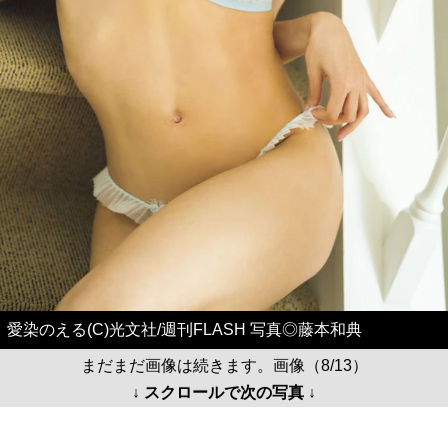
愛染のえる(C)光文社/週刊FLASH 写真◎藤本和典
まだまだ画像は続きます。画像（8/13）
↓ スクロールで次の写真 ↓