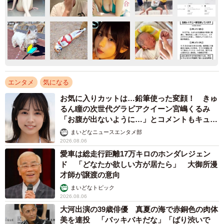
エンタメ
気になる
お気に入りカットは…鉛筆使った変顔！ きゅ
るん瞳の次世代グラビアクイーン宮嶋くるみ
「お腹が出ないように…」とコメントもキュー
ト
まいどなニュースエンタメ部
2026.08.06
愛車は総走行距離17万キロのホンダレジェン
ド 「どなたか欲しい方が居たら」 大御所漫
才師が譲渡の意向
まいどなトピック
2026.08.06
大河出演の39歳俳優 真夏の海で赤銅色の肉体
美を連投 「バッキバキだな」「ばり渋いで