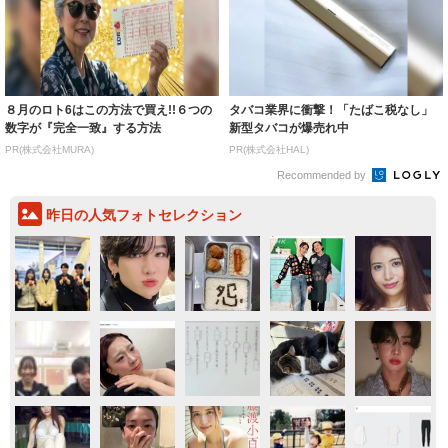
８月のロト6はこの方法で買え!!６つの
タバコ業界に衝撃！「たばこ税なし」
数字が『完全一致』する方法
新型タバコが爆売れ中
PR(株式会社MURA)
PR(株式会社HAL)
Recommended by
昨日の人気フォトセレクション