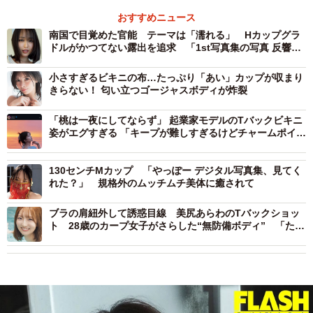
おすすめニュース
南国で目覚めた官能 テーマは「濡れる」 Hカップグラ
ドルがかつてない露出を追求 「1st写真集の写真 反響あ
って嬉しい♡♡」
小さすぎるビキニの布…たっぷり「あい」カップが収まり
きらない！ 匂い立つゴージャスボディが炸裂
「桃は一夜にしてならず」 起業家モデルのTバックビキニ
姿がエグすぎる 「キープが難しすぎるけどチャームポイン
トになる原石」「努力に答えてくれやすい部位」 “美尻理
論”にファン納得
130センチMカップ 「やっぽー デジタル写真集、見てく
れた？」 規格外のムッチムチ美体に癒されて
ブラの肩紐外して誘惑目線 美尻あらわのTバックショッ
ト 28歳のカープ女子がさらした“無防備ボディ” 「たく
さんの初めてを一緒に感じて」