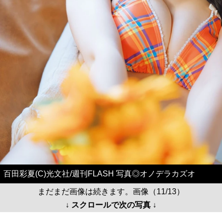
百田彩夏(C)光文社/週刊FLASH 写真◎オノデラカズオ
まだまだ画像は続きます。画像（11/13）
↓ スクロールで次の写真 ↓