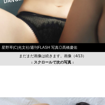
星野琴(C)光文社/週刊FLASH 写真◎髙橋慶佑
まだまだ画像は続きます。画像（4/13）
↓ スクロールで次の写真 ↓