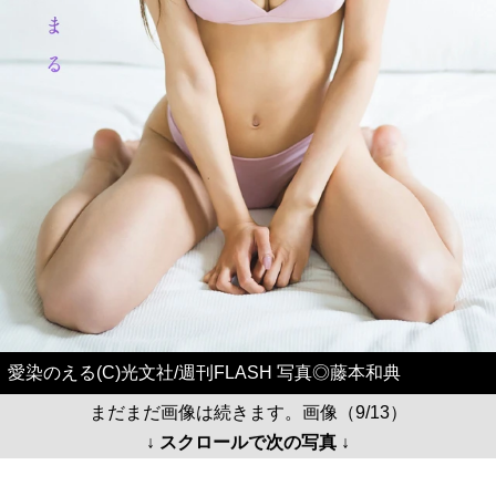
愛染のえる(C)光文社/週刊FLASH 写真◎藤本和典
まだまだ画像は続きます。画像（9/13）
↓ スクロールで次の写真 ↓