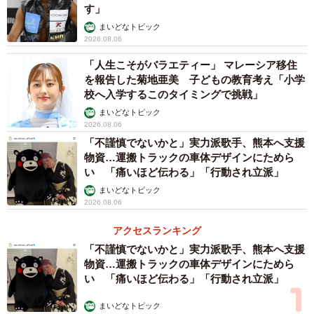
す」
まいどなトピック
2026.08.06
「人生こそがバラエティー」 マレーシア移住
を報告した菊地亜美 子どもの教育考え「小学
校へ入学するこのタイミングで挑戦」
まいどなトピック
2026.08.06
「不謹慎でないかと」実力派歌手、熊本へ支援
物資…運搬トラックの車体デザインにためら
い 「痛いほど伝わる」「行動され立派」
まいどなトピック
2026.08.06
アクセスランキング
「不謹慎でないかと」実力派歌手、熊本へ支援
物資…運搬トラックの車体デザインにためら
い 「痛いほど伝わる」「行動され立派」
まいどなトピック