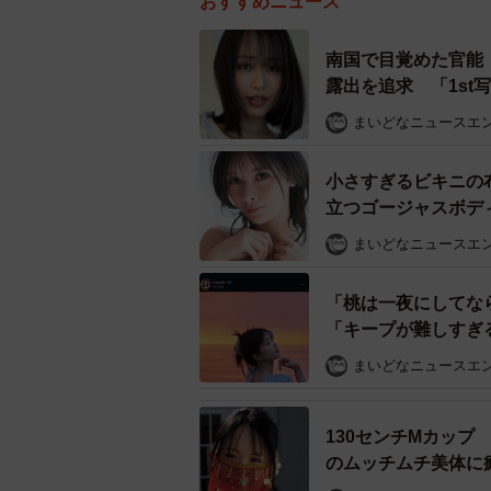
おすすめニュース
南国で目覚めた官能
露出を追求 「1st
まいどなニュースエ
小さすぎるビキニの
立つゴージャスボデ
まいどなニュースエ
「桃は一夜にしてな
「キープが難しすぎ
れやすい部位」 “美
まいどなニュースエ
130センチMカップ
のムッチムチ美体に