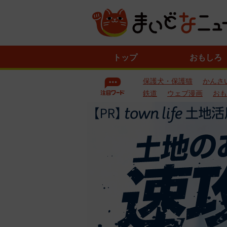
ニ
トップ
おもしろ
ュ
ー
保護犬・保護猫
かんさ
ス
一
鉄道
ウェブ漫画
おも
覧