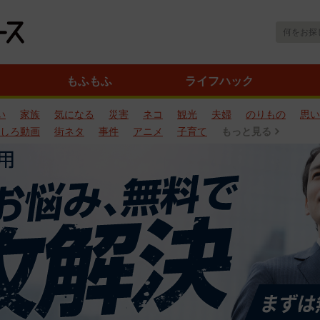
もふもふ
ライフハック
い
家族
気になる
災害
ネコ
観光
夫婦
のりもの
思い
しろ動画
街ネタ
事件
アニメ
子育て
もっと見る