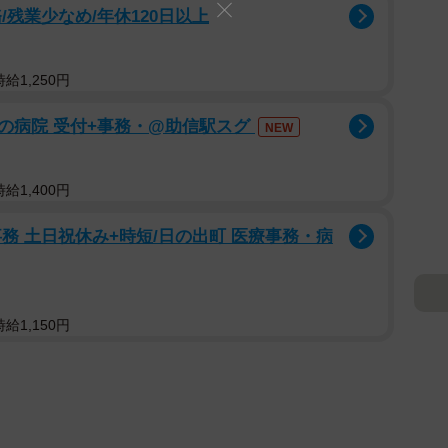
残業少なめ/年休120日以上
給1,250円
の病院 受付+事務・@助信駅スグ
NEW
給1,400円
務 土日祝休み+時短/日の出町 医療事務・病
給1,150円