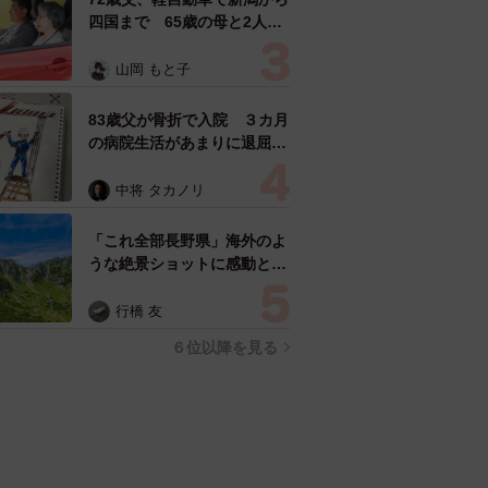
四国まで 65歳の母と2人で
3泊4日の旅 パーキングの休
憩まで分刻み… 「大学生で
山岡 もと子
も組まねえよ！」
83歳父が骨折で入院 ３カ月
の病院生活があまりに退屈で
「画用紙と色鉛筆持ってこ
い！」→スケッチブックを見
中将 タカノリ
た家族が仰天「これ、売れま
すよ…」
「これ全部長野県」海外のよ
うな絶景ショットに感動と反
響「離れてからいいところだ
ったんだって気づいた」
行橋 友
６位以降を見る