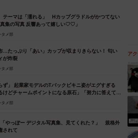
 テーマは「濡れる」 Hカップグラドルがかつてない
写真集の写真 反響あって嬉しい♡♡」
ンタメ部
布…たっぷり「あい」カップが収まりきらない！ 匂い
アク
ィが炸裂
ンタメ部
らず」 起業家モデルのTバックビキニ姿がエグすぎる
るけどチャームポイントになる原石」「努力に答えてく
尻理論”にファン納得
ンタメ部
 「やっぽー デジタル写真集、見てくれた？」 規格外
癒されて