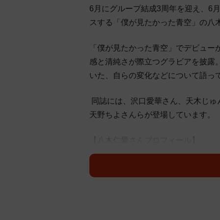
6月にグループ結成3周年を迎え、6月3
スする「僕が見たかった青空」の八木
「僕が見たかった青空」でデビュー
感と清純さが際立つグラビアを披露
いた、自らの変化などについて語っ
同誌には、沢口愛華さん、天木じゅ
天野ちよさんらが登場しています。
【八木仁愛さんプロフィール】
やぎとあ 19歳 2007年5月1日生
た青空」のメンバーとしてお披露目
続でメインメンバーを務めた。最新シン
そのほか最新情報は、僕青公式HPにて。個人I