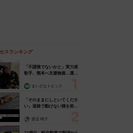
セスランキング
「不謹慎でないかと」実力派
歌手、熊本へ支援物資…運搬
トラックの車体デザインにた
めらい 「痛いほど伝わる」
まいどなトピック
「行動され立派」
「そのままにしといてくださ
い」道路で動けない猫を前に
返された一言… 懸命に生き
ようとした4日間 「命の重
渡辺 晴子
さはみんな同じ」保護団体代
表の訴え
72歳父、軽自動車で新潟から