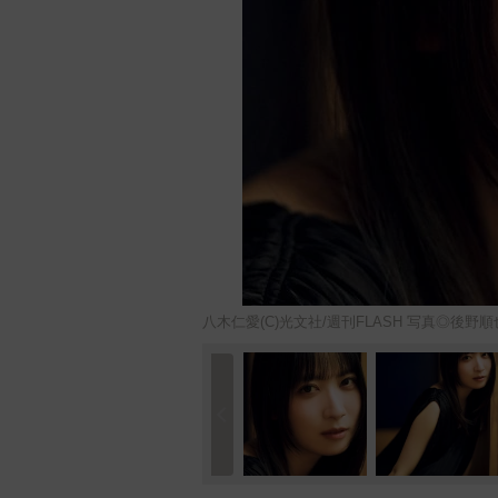
八木仁愛(C)光文社/週刊FLASH 写真◎後野順