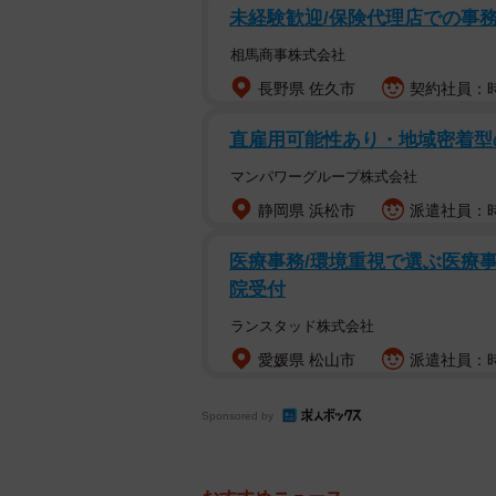
未経験歓迎/保険代理店での事務/
相馬商事株式会社
長野県 佐久市
契約社員：時
直雇用可能性あり・地域密着型
マンパワーグループ株式会社
静岡県 浜松市
派遣社員：時
医療事務/環境重視で選ぶ医療事
院受付
ランスタッド株式会社
愛媛県 松山市
派遣社員：時
Sponsored by