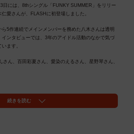
日には、8thシングル「FUNKY SUMMER」をリリー
仁愛さんが、FLASHに初登場しました。
から5作連続でメインメンバーを務めた八木さんは透明
。インタビューでは、3年のアイドル活動のなかで気づ
ています。
んさん、百田彩夏さん、愛染のえるさん、星野琴さん、
まれ 東京都出身 T156 2023年6月に「僕が見たかっ
続きを読む
。デビューシングル「青空について考える」から5作連
グル「FUNKY SUMMER」は6月3日にリリース。
nstagram（@yagitoa_bokuao）