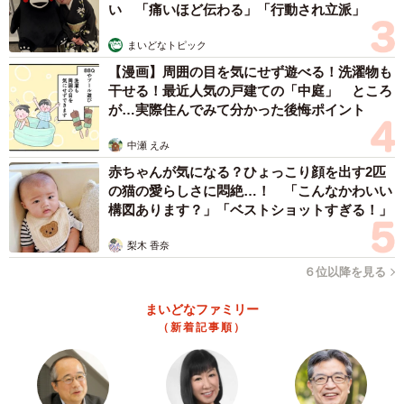
でもあったの？」と、私はあなたの変化に気づいているわ
い 「痛いほど伝わる」「行動され立派」
よ、というサインを少しずつ送るのです。後ろめたさがあ
まいどなトピック
る夫なら、それだけで釘を刺されたと感じ、利用を控える
【漫画】周囲の目を気にせず遊べる！洗濯物も
ようになることもあります。
干せる！最近人気の戸建ての「中庭」 ところ
が…実際住んでみて分かった後悔ポイント
ー再び良好な夫婦に戻るための第一歩は？
中瀬 えみ
赤ちゃんが気になる？ひょっこり顔を出す2匹
もっともやってはいけないのが「あんたがするなら私もす
の猫の愛らしさに悶絶…！ 「こんなかわいい
るわ」という復讐です。これは関係を悪化させる一方で、
構図あります？」「ベストショットすぎる！」
自分自身の価値も下げてしまいます。
梨木 香奈
向き合うべき矢印を、夫から「自分自身」に変えてみてく
６位以降を見る
ださい。私は夫とどんな家庭を築きたいのか。夫への依存
まいどなファミリー
を断ち切り、自立した魅力的な女性であり続ける努力をす
（新着記事順）
ることです。
そして、日々の小さなことに「ありがとう」と感謝を伝え