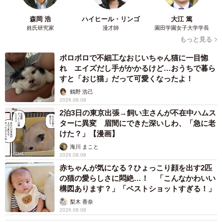
てみてください。自分がしてほしいことを、まず自分から
森岡 浩
ハイヒール・リンゴ
大江 篤
相手にすること。それが、対等な関係を取り戻すための建
姓氏研究家
漫才師
園田学園女子大学学長
設的な近道となります。
もっと見る
ボロボロで不細工なおじいちゃん猫に一目惚
◆木下雅子（きのした・まさこ） 行政書士、心理カウン
れ エイズだし手がかかるけど…おうちで暮ら
セラー
すと「おじ猫」だって可愛くなったよ！
大阪府高槻市を拠点に「夫婦関係修復カウンセリング」を
鶴野 浩己
2026.08.08
主業務として活動。「法」と「心」の両面から、お客様を
2泊3日の東京出張→飼い主さんが不在中ハムス
支えている。
ターに異変 眉間にできた深いしわ、「急に老
けた？」【漫画】
海川 まこと
2026.08.08
赤ちゃんが気になる？ひょっこり顔を出す2匹
の猫の愛らしさに悶絶…！ 「こんなかわいい
構図あります？」「ベストショットすぎる！」
梨木 香奈
2026.08.08