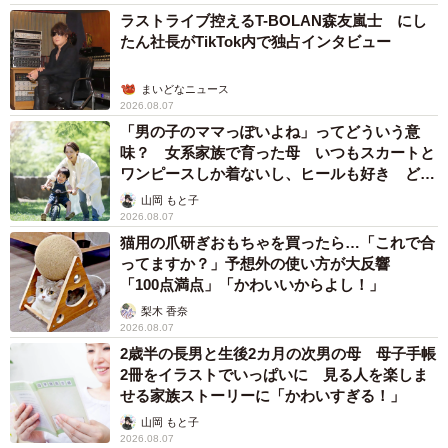
ラストライブ控えるT-BOLAN森友嵐士 にし
たん社長がTikTok内で独占インタビュー
まいどなニュース
2026.08.07
「男の子のママっぽいよね」ってどういう意
味？ 女系家族で育った母 いつもスカートと
ワンピースしか着ないし、ヒールも好き どの
へんが…
山岡 もと子
2026.08.07
猫用の爪研ぎおもちゃを買ったら…「これで合
ってますか？」予想外の使い方が大反響
「100点満点」「かわいいからよし！」
梨木 香奈
2026.08.07
2歳半の長男と生後2カ月の次男の母 母子手帳
2冊をイラストでいっぱいに 見る人を楽しま
せる家族ストーリーに「かわいすぎる！」
山岡 もと子
2026.08.07