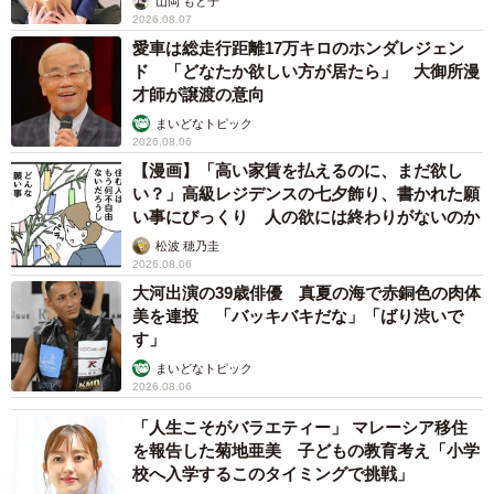
山岡 もと子
2026.08.07
愛車は総走行距離17万キロのホンダレジェン
ド 「どなたか欲しい方が居たら」 大御所漫
才師が譲渡の意向
まいどなトピック
2026.08.06
【漫画】「高い家賃を払えるのに、まだ欲し
い？」高級レジデンスの七夕飾り、書かれた願
い事にびっくり 人の欲には終わりがないのか
松波 穂乃圭
2026.08.06
大河出演の39歳俳優 真夏の海で赤銅色の肉体
美を連投 「バッキバキだな」「ばり渋いで
す」
まいどなトピック
2026.08.06
「人生こそがバラエティー」 マレーシア移住
を報告した菊地亜美 子どもの教育考え「小学
校へ入学するこのタイミングで挑戦」