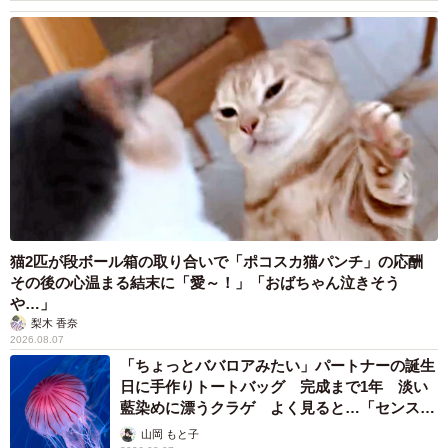
猫2匹が段ボール箱の取り合いで「ポコスカ猫パンチ」の応酬
その後の心温まる結末に「愛～！」「おばちゃん泣きそう
や…」
梨木 香奈
2026.08.07
「ちょっとババロアみたい」パートナーの誕生
日に手作りトートバッグ 完成まで1年 淡い
藍染めに漂うクラゲ よく見ると…「センスす
ごい」
山岡 もと子