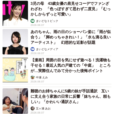
3児の母 43歳女優の肩見せコーデでファンざ
わざわ 「色っぽすぎて思わず二度見」「むっ
かしからずっと可愛い」
まいどなトピック
2026.08.07
あのちゃん、雨の日のショーパン姿に「雨が似
合う」「脚めっちゃきれい！」「水も滴る良い
アーティスト」 幻想的な近影が話題
まいどなメディア
2026.08.07
【漫画】周囲の目を気にせず遊べる！洗濯物も
干せる！最近人気の戸建ての「中庭」 ところ
が…実際住んでみて分かった後悔ポイント
中瀬 えみ
2026.08.07
難聴のお姉ちゃんに5歳の妹が手話通訳 互い
に支え合う家族の日常に反響「妹ちゃん、頼も
しい」「かわいい通訳さん」
五ヶ瀬 あお
2026.08.07