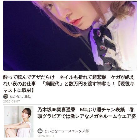
酔って転んでアザだらけ ネイルも折れて超悲惨 ケガが絶え
ない夜のお仕事 「病院代」と数万円を渡す神客も！【現役キ
ャストに取材】
たかなし 亜妖
2026.08.07
乃木坂46賀喜遥香 5年ぶり週チャン表紙 巻
頭グラビアでは激レアなメガネルームウエア姿
まいどなニュースエンタメ部
2026.08.07