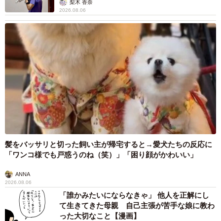
梨木 香奈
2026.08.06
髪をバッサリと切った飼い主が帰宅すると→愛犬たちの反応に
「ワンコ様でも戸惑うのね（笑）」「困り顔がかわいい」
ANNA
2026.08.06
「誰かみたいにならなきゃ」 他人を正解にし
て生きてきた母親 自己主張が苦手な娘に教わ
った大切なこと【漫画】