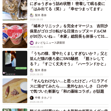
にぎゅうぎゅう詰め状態！ 密着して眠る姿に
「はみ出てる（笑）」「幸せつまってます」
梨木 香奈
2026.08.05
「城本クリニック」を完全オマージュ 吉田沙
保里がゴロゴロ転がる日清カップヌードルCM
が20万いいね→「本家」総院長も体張って31万
いいね
まいどなニュース調査部
2026.08.05
「うちの猫、背中たくましすぎないか？」父と
並んだ猫の後ろ姿にSNS騒然 「筋トレして
る？」「すごく丈夫そう」「ハーランドかと」
梨木 香奈
2026.08.05
「そんなわけない…と思ったけど」バニラアイ
スに混ぜてみたら……意外なおいしさ 口の中
で気づいた斬新な「和の薬味コラボ」が話題
中将 タカノリ
2026.08.05