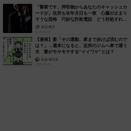
中将 タカノリ
関に代替案は用意しておいてほしかったのが本音です。
「これ全部長野県」海外のような絶景ショット
に感動と反響「離れてからいいところだったん
――ご投稿に対し、大きな反響がありました。
だって気づいた」
行橋 友
トーマス：2500万インプレッションは人生初で、日本人の
６位以降を見る
4人に1人が見た計算です。結果、Xのフォロワーが500人増
えました。またブログ記事への流入がその日に8000PV増し
まいどなファミリー
ましたが、特に金銭的なメリットはないです。せいぜい、X
（新着記事順）
での収入が数千円増える程度かと思います。バズりはうれ
しいですが、マネタイズが課題です。
◇ ◇
森岡 浩
ハイヒール・リンゴ
大江 篤
姓氏研究家
漫才師
園田学園女子大学学長
SNSユーザーからは「もう5円玉工芸で子孫に作品を残すと
もっと見る
か でも1円はどうするか」「『5円娯楽』という名前で
愛車は総走行距離17万キロのホンダレジェン
YouTubeデビューして人気者になる→オフ会イベントを開
ド 「どなたか欲しい方が居たら」 大御所漫
才師が譲渡の意向