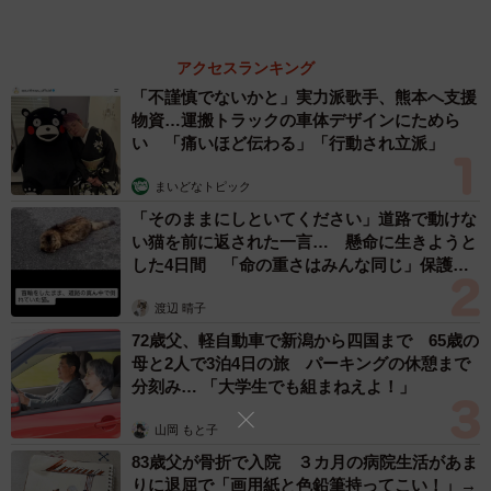
く→参加費1000円を取る（特典として5円付きブロマイド
まいどなトピック
を配布）→5円もなくなりファンも大喜び→5円が尽きたら
2026.08.06
次は『1円娯楽』として再デビュー」「現金レジにこまめに
【漫画】「高い家賃を払えるのに、まだ欲し
投げ込むが私の一番の使い方です 一気に入れるな。と書
い？」高級レジデンスの七夕飾り、書かれた願
い事にびっくり 人の欲には終わりがないのか
いてますが一気に入れてます（ごめん）まとめてくれる
松波 穂乃圭
し、詰まったことも今のところないので」「初詣のときに
2026.08.06
お賽銭でぜーんぶ投げました。新年早々ご利益ありました
大河出演の39歳俳優 真夏の海で赤銅色の肉体
よ（小銭がなくなった）」など、数々の驚きの声が寄せら
美を連投 「バッキバキだな」「ばり渋いで
す」
れた今回の投稿。
まいどなトピック
2026.08.06
トーマスさんは、ブログ記事『【1円玉と5円玉はもう終わ
り】捨てる以外の小銭の処分方法を検討する』で、このテ
ーマについて詳しく紹介しているので、ご興味ある方はぜ
ひチェックしていただきたい。
【トーマスガジェマガさん関連情報】
▽Xアカウント