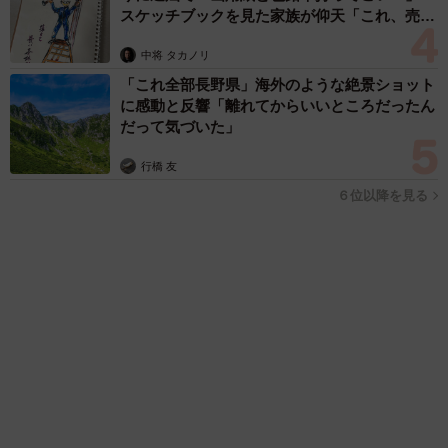
https://x.com/gadgetKaeru
▽ブログ記事『【1円玉と5円玉はもう終わり】捨てる以外
の小銭の処分方法を検討する』
「人生こそがバラエティー」 マレーシア移住を報告した菊地亜
https://2week.net/50089/
美 子どもの教育考え「小学校へ入学するこのタイミングで挑
戦」
▽YouTubeチャンネル「トーマスガジェマガ」
まいどなトピック
https://www.youtube.com/@ThomasGadgemaga/featured
2026.08.06
京都駅をぶらぶら→ホームの隅に何やら「ドロ
ン」のポーズをする忍者 この暑い中いったい
なぜ？ 近づいてみたら… 「見つかるなんて
未熟」
中将 タカノリ
2026.08.06
「明日ひま？」 知り合いから唐突なメッセー
ジ 用件次第で断ることもできる賢い返信文と
は？【漫画】
海川 まこと
2026.08.06
飼い主が食べているヨーグルトをもらえなかっ
た犬さん、爆裂に拗ねた顔がかわいすぎ「鼻息