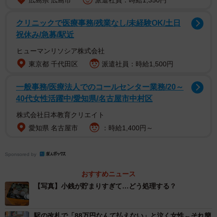
広島県 広島市
派遣社員：時給1,350円
クリニックで医療事務/残業なし/未経験OK/土日
祝休み/急募/駅近
ヒューマンリソシア株式会社
東京都 千代田区
派遣社員：時給1,500円
一般事務/医療法人でのコールセンター業務/20～
2010年代後半ごろから、各金融機関では両替の有料化や硬
40代女性活躍中/愛知県/名古屋市中村区
貨入金時の手数料徴収を開始。トーマスさんが例に挙げた
株式会社日本教育クリエイト
みずほ銀行では、100枚までの硬貨入金は無料だが、それを
愛知県 名古屋市
：時給1,400円～
超えると段階的に手数料がかかり、場合によっては入金額
より手数料のほうが高くつくような設定になっているの
Sponsored by
だ。
おすすめニュース
【写真】小銭が貯まりすぎて…どう処理する？
駅の改札で「88万円なんて払えない」と泣く女性←それ簡