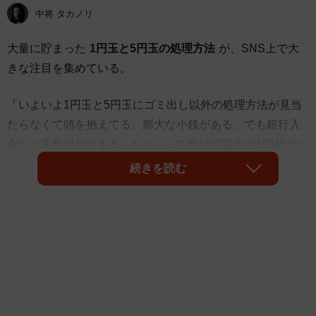
中将 タカノリ
大量に貯まった
1円玉と5円玉の処理方法
が、SNS上で大
きな注目を集めている。
「いよいよ1円玉と5円玉にゴミ出し以外の処理方法が見当
たらなくて頭を抱えてる。膨大な小銭がある。でも銀行入
金だと手数料負けする。かといって無料範囲内の100枚だと
一回500円で労力が割に合わない。家に置いてても邪魔。こ
続きを読む
れもうマジでゴミで出すしかなくないか。それか国が責任
持って回収してくれ」
と自身の状況を紹介したのは、ブロガー・YouTuberの
トー
マスガジェマガさん
（@gadgetKaeru）。