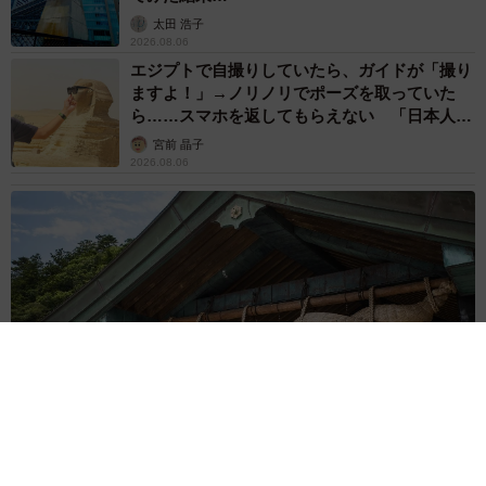
紗栄子の長男 18歳のモデル、カジュアルコー
デのおしゃれ近影が「両親のいいとこ取りの美
しいお顔立ち」 9歳に渡英し全寮制カレッジ
で学ぶ
まいどなメディア
2026.08.05
たった50パーツのレゴで作った極小仏壇 ろう
そく、花立て、お供えのご飯、観音開きの扉の
奥には位牌も…「チーンの音が聞こえてきそ
う」
山岡 もと子
2026.08.05
透明感が半端ない！ 「50歳には見えない」
「永遠に綺麗」な内田有紀 ショートヘア＆半
袖白シャツの最強夏コーデ
まいどなメディア
2026.08.05