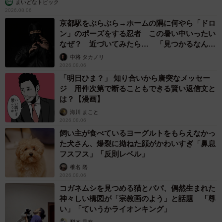
誰も求めていない職場の「謎マナー」、「過剰な挨拶」や「お
土産配り」を抑えた1位は？ やめられない理由は「周りの目」
まいどなデータ
2026.08.06
自転車通行可の歩道 電動キックボードで走行
中、小学生とあわや衝突！ 「歩道走行は道交
法違反でしょ」と指摘されました【弁護士が解
説】
長澤 芳子
2026.08.06
タイの電車の中で見た優先席のマーク 子ど
も、妊娠、けが人、お年寄り… 一つだけ謎の
ものが！？「だから黄色なんですね」
中将 タカノリ
2026.08.06
1歳息子が腕を亜脱臼 「奥さん、専業主婦な