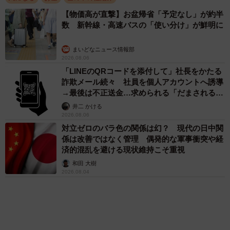
ボンのポケットで持ち帰り、家の貯金箱に貯金し続けてい
アクセスランキング
るのが始まりです。そのため、貯金箱には1円、5円以外も
「不謹慎でないかと」実力派歌手、熊本へ支援
物資…運搬トラックの車体デザインにためら
入っています。
い 「痛いほど伝わる」「行動され立派」
――現在、いくらくらいの硬貨が貯まっているのでしょう
まいどなトピック
か？
「そのままにしといてください」道路で動けな
い猫を前に返された一言… 懸命に生きようと
した4日間 「命の重さはみんな同じ」保護団
トーマス：両替手数料が有料になる直前の2020年に一度、
体代表の訴え
すべての小銭を銀行に入金しているため、現在はそこから6
渡辺 晴子
年で、ざっと7万円分ほどの小銭が貯まっています。
72歳父、軽自動車で新潟から四国まで 65歳の
母と2人で3泊4日の旅 パーキングの休憩まで
分刻み… 「大学生でも組まねえよ！」
――両替に手数料が発生したことへのご感想を。
山岡 もと子
トーマス：保管料、運搬料に伴う人件費高騰の不可抗力
83歳父が骨折で入院 ３カ月の病院生活があま
で、今まで無料だったことの方が違和感がありますが、現
りに退屈で「画用紙と色鉛筆持ってこい！」→
状1円と5円は引き取りに手数料がかかる粗大ごみと同じ扱
スケッチブックを見た家族が仰天「これ、売れ
ますよ…」
いにあります。有料化は仕方ないにせよ、国または金融機