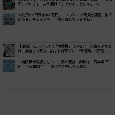
単にバレます「人生賭けてまでやることじゃない」
未使用の5円玉が400万円に！？プレミア硬貨が話題「財布
にあるかチェックを」「夢に溢れていますね」
【漫画】セルフレジは『両替機』じゃない！小銭をぶちま
け、異物まで投入…詰まれば逆ギレ “迷惑客”の実態に元
レジ打ち漫画家が本音「本当にやめて」
「自販機が認識しない…」謎の硬貨 刻印は「日本国 百
2/4
円」「昭和34年」 調べて判明した正体は
手数料のほうが高くなるケースも（みずほ銀行ホームぺージから引用）
気になる
お金
世の中の仕組み
トーマスさんに、お話を聞いた。
【物価高が直撃】お盆帰省「予定なし」が約半
数 新幹線・高速バスの「使い分け」が鮮明に
――1円玉、5円玉貯金を始められた経緯は？
まいどなニュース情報部
2026.08.06
「LINEのQRコードを添付して」社長をかたる