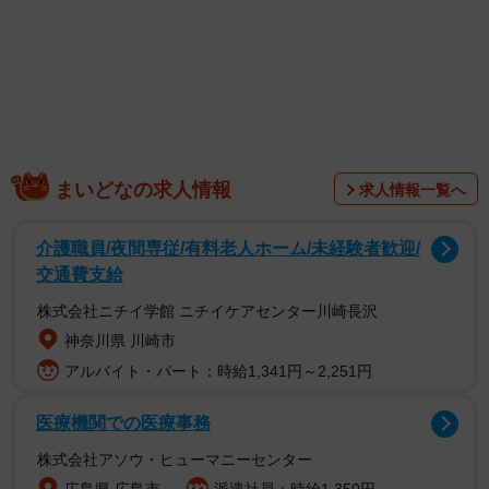
まいどなの求人情報
求人情報一覧へ
介護職員/夜間専従/有料老人ホーム/未経験者歓迎/
交通費支給
1/4
株式会社ニチイ学館 ニチイケアセンター川崎長沢
貯まりに貯まった小銭…どう処理するべきか…（トーマスガジェマガさ
神奈川県 川崎市
ん提供）
アルバイト・パート：時給1,341円～2,251円
医療機関での医療事務
株式会社アソウ・ヒューマニーセンター