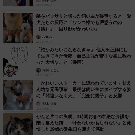
のに」と夫の後輩から一言 母は泣きながら対
応し必死だった 何年もたった今もたまに思い
出し…
山岡 もと子
2026.08.06
子どもの学校外の学習時間が11年で2割減少
「家庭学習0分層」が約半数に達する深刻な実
態と広がる学習格差
まいどなニュース情報部
2026.08.06
「事故物件」という言葉のイメージにとらわれ
ていませんか？ 不動産業者が語る「物件の可
能性」を閉ざさないために必要なこと
平藤 清刀
2026.08.06
東京・千代田区の中央線高架に心ない落書き
歴史ある昌平橋架道橋の被害に怒りの声 「何
も分かってないし、センスも古い」「罰則強化
して」
中将 タカノリ
2026.08.06
もしかすると「下山ダッシュ」 リニア中央新