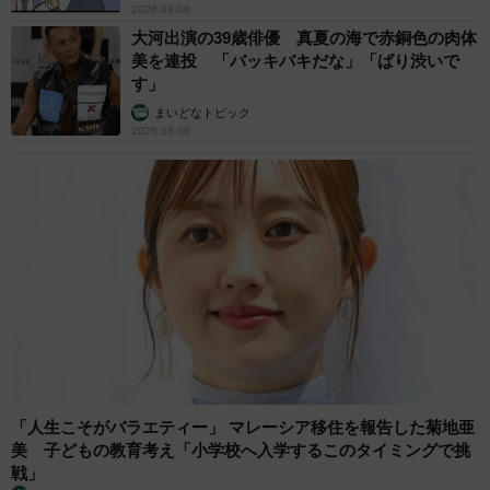
に「間違いなく犬」「完全に親子」と反響
梨木 香奈
2026.08.06
がんと片目の失明、3時間おきの壮絶な介護を
乗り越えた猫 「叶わないかもしれない」と覚
悟した19歳の誕生日を迎えて感動
古川 諭香
2026.08.06
「カニにアジをあげると青くなる」ほんと
に！？ 「自然の染色技術が凄い」と話題に
その理由とは…？
竹中 友一（RinToris）
2026.08.06