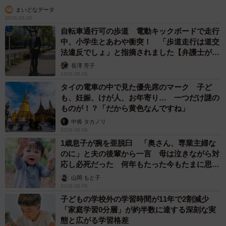
重みも歴史もズッシリ…出雲大社の日本最大級「大しめ縄」が8
年ぶり掛けかえ 伝統の「大撚り合わせ」が28万回超再生「ほ
んとに圧巻」
まいどなニュース調査部
2026.08.06
「これ全部長野県」海外のような絶景ショット
に感動と反響「離れてからいいところだったん
だって気づいた」
行橋 友
2026.08.06
「ミステリーの女王」と呼ばれた作家の娘は
「2時間サスペンスの女王」 聞いていたのと
違う血液型に「私は誰の子なの？」【徹子の部
屋】
まいどなニュース
2026.08.06
「わぁ…姐さん…」「永遠にお美しい」 大女