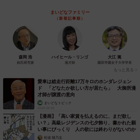
フスフス」「反則レベル」
椎名 碧
2026.08.06
コガネムシを見つめる猫とパパ、偶然生まれた
神々しい構図が「宗教画のよう」と話題 「尊
い」「ていうかライオンキング」
梨木 香奈
2026.08.06
髪をバッサリと切った飼い主が帰宅すると→愛
犬たちの反応に「ワンコ様でも戸惑うのね
（笑）」「困り顔がかわいい」
ANNA
2026.08.06
「誰かみたいにならなきゃ」 他人を正解にし
て生きてきた母親 自己主張が苦手な娘に教わ
った大切なこと【漫画】
海川 まこと
2026.08.06
「かわいいストーカーに追われています」甘え
ん坊な元保護猫 最後は飼い主にダイブする姿