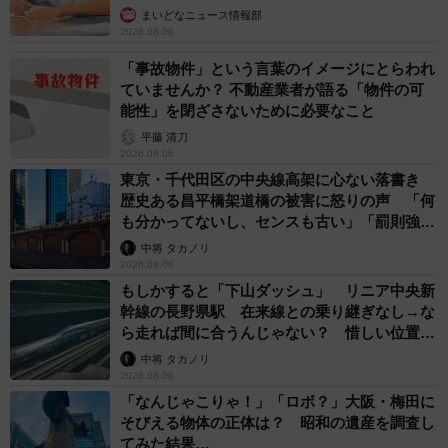
優岩下志麻さん、写真家のインスタに登場
まいどなメディア
2026.08.05
「ふざけてません…真剣です」京都の老舗和菓
子店 次はカブトムシの幼虫 職人が手がけた
ゲテモノ和菓子 見事な造形に「気持ち悪いく
らいリアル」
中将 タカノリ
2026.08.05
【漫画】中学受験のリアル「あの子、最近見な
いね」…御三家を目指していたはずの家庭が消
えていく 限界を迎えた子を目の当りに
松波 穂乃圭
2026.08.05
市販薬のオーバードーズ対策で改正薬機法が5
月に施行、かぜ薬を購入した人の約6割が「法
改正を認知」乱用防止の指定成分とは？
まいどなニュース情報部
2026.08.05