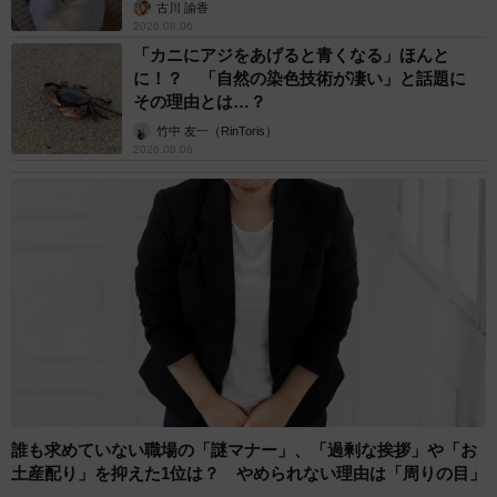
幹線の長野県駅 在来線との乗り継ぎなし→な
ら走れば間に合うんじゃない？ 惜しい位置関
係が反響
中将 タカノリ
2026.08.06
「なんじゃこりゃ！」「ロボ？」大阪・梅田に
そびえる物体の正体は？ 昭和の遺産を調査し
てみた結果…
太田 浩子
2026.08.06
エジプトで自撮りしていたら、ガイドが「撮り
ますよ！」→ノリノリでポーズを取っていた
ら……スマホを返してもらえない 「日本人は
カモ代表かも」「私は6時間で3万円払った」
宮前 晶子
2026.08.06