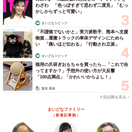
わざわ 「色っぽすぎて思わず二度見」「むっ
かしからずっと可愛い」
まいどなトピック
「不謹慎でないかと」実力派歌手、熊本へ支援
物資…運搬トラックの車体デザインにためら
い 「痛いほど伝わる」「行動され立派」
まいどなトピック
猫用の爪研ぎおもちゃを買ったら…「これで合
ってますか？」予想外の使い方が大反響
「100点満点」「かわいいからよし！」
梨木 香奈
６位以降を見る
まいどなファミリー
（新着記事順）