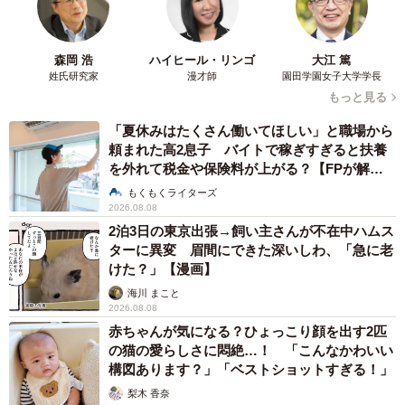
森岡 浩
ハイヒール・リンゴ
大江 篤
姓氏研究家
漫才師
園田学園女子大学学長
もっと見る
「夏休みはたくさん働いてほしい」と職場から
頼まれた高2息子 バイトで稼ぎすぎると扶養
を外れて税金や保険料が上がる？【FPが解
説】
もくもくライターズ
2026.08.08
2泊3日の東京出張→飼い主さんが不在中ハムス
ターに異変 眉間にできた深いしわ、「急に老
けた？」【漫画】
海川 まこと
2026.08.08
赤ちゃんが気になる？ひょっこり顔を出す2匹
の猫の愛らしさに悶絶…！ 「こんなかわいい
構図あります？」「ベストショットすぎる！」
梨木 香奈