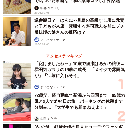
で気づいた斬新な「和の薬味コラボ」が話題
投稿には「のりたまとゆかりの2本立て最高」「こういうお
中将 タカノリ
弁当がいちばんテンション上がる」と多くの共感が寄せら
2026.08.05
れました。息子さんは毎日完食し、帰宅するといつも「あ
逆参観日？ はんにゃ川島の高級すし店に元妻
りがとう」と伝えてくれるそう。
と子どもが来店 緊張する寿司職人を前にプチ
反抗期の娘さんの反応は？
まいどなメディア
「子どもにお腹いっぱいになってほしい、という思いを詰
2026.08.02
めこめるのが、お弁当のいいところだと思っています。子
アクセスランキング
どもたちの中で息子が末っ子なので、お弁当を作るのもこ
「化けましたね～」10歳で綾瀬はるかの娘役→
れが最後だと思うと少し寂しいです」
雰囲気ガラリの18歳に成長 「メイクで雰囲気
が」「宝塚に入れそう」
まいどなメディア
Threadsで見る
72歳父、軽自動車で新潟から四国まで 65歳の
母と2人で3泊4日の旅 パーキングの休憩まで
分刻み… 「大学生でも組まねえよ！」
山岡 もと子
3児の母 43歳女優の肩見せコーデでファンざ