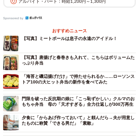
アルバイト・パート：時給1,200円～1,300円
「白ごはんを美味しく食べられるおかずが入っていれば満
足みたいです。中でもミートボールは永遠のアイドルです
Sponsored by
ね（笑）」
おすすめニュース
【写真】ミートボールは息子の永遠のアイドル！
20年間続けてこられた秘訣は、無理をしすぎないこと。
「手抜きはしても、必ず手作り弁当を持たせる。前の晩の
【写真】唐揚げと春巻きも入れて、こちらはボリュームた
っぷり弁当
おかずを取り分けておくこともよくあります」
「海苔と磯辺揚げだけ」で持たせられるか……ローソンス
トア100の大ヒット弁当の新作を食べてみた
門限を破った反抗期の娘に「こっ恥ずかしい」クルマのお
もちゃ弁当 母の「天才すぎる」全力仕返しが300万再生
夕食に「からあげ作っておいて」と頼んだら→夫が用意し
たものに称賛「できる男だ」「素敵」