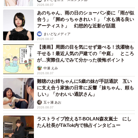
2026.08.07
あのちゃん、雨の日のショーパン姿に「雨が似
合う」「脚めっちゃきれい！」「水も滴る良い
アーティスト」 幻想的な近影が話題
まいどなメディア
2026.08.07
【漫画】周囲の目を気にせず遊べる！洗濯物も
干せる！最近人気の戸建ての「中庭」 ところ
が…実際住んでみて分かった後悔ポイント
中瀬 えみ
2026.08.07
難聴のお姉ちゃんに5歳の妹が手話通訳 互い
に支え合う家族の日常に反響「妹ちゃん、頼も
しい」「かわいい通訳さん」
五ヶ瀬 あお
2026.08.07
ラストライブ控えるT-BOLAN森友嵐士 にし
たん社長がTikTok内で独占インタビュー