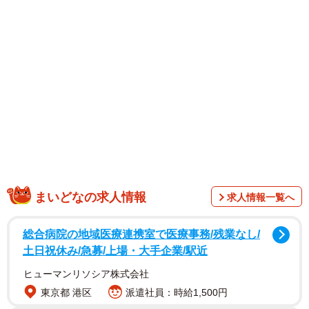
まいどなの求人情報
求人情報一覧へ
総合病院の地域医療連携室で医療事務/残業なし/
土日祝休み/急募/上場・大手企業/駅近
1/3
ヒューマンリソシア株式会社
高校生の息子さんのために作ったお弁当／Jun Junさん（@jun.a22）提供
東京都 港区
派遣社員：時給1,500円