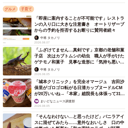
グルメ
子育て
「即座に案内することが不可能です」レストラ
ンの入り口に大きな注意書き オートリザーブ
からの予約を拒否するお断りに賛同者続々
中将 タカノリ
2026.08.07
「ふざけてません…真剣です」京都の老舗和菓
子店 次はカブトムシの幼虫 職人が手がけた
ゲテモノ和菓子 見事な造形に「気持ち悪いく
らいリアル」
中将 タカノリ
2026.08.05
「城本クリニック」を完全オマージュ 吉田沙
保里がゴロゴロ転がる日清カップヌードルCM
が20万いいね→「本家」総院長も体張って31万
いいね
2/3
まいどなニュース調査部
2026.08.05
別の日に作ったお弁当。ボリューム感のあるおかずが並ぶ／Jun Junさん
「そんなわけない…と思ったけど」バニラアイ
（@jun.a22）提供
スに混ぜてみたら……意外なおいしさ 口の中