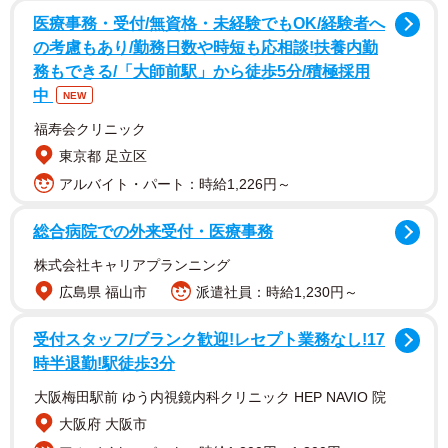
医療事務・受付/無資格・未経験でもOK/経験者へ
の考慮もあり/勤務日数や時短も応相談!扶養内勤
務もできる/「大師前駅」から徒歩5分/積極採用
中
NEW
福寿会クリニック
東京都 足立区
アルバイト・パート：時給1,226円～
総合病院での外来受付・医療事務
株式会社キャリアプランニング
投稿したのは、3人のお子さんを持つ現在50歳のJun Junさ
広島県 福山市
派遣社員：時給1,230円～
ん（@jun.a22）。Jun Junさんがお弁当を作り始めたのは
長女の頃から。約20年になるといいます。長女や次女の時
受付スタッフ/ブランク歓迎!レセプト業務なし!17
時半退勤!駅徒歩3分
は彩りや量に気を配り、スープを持たせるなど工夫もして
いましたが、現在16歳の息子さんのお弁当は"お腹を満たす
大阪梅田駅前 ゆう内視鏡内科クリニック HEP NAVIO 院
こと"が最優先。
大阪府 大阪市