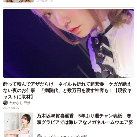
2026.08.08
酔って転んでアザだらけ ネイルも折れて超悲惨 ケガが絶え
ない夜のお仕事 「病院代」と数万円を渡す神客も！【現役キ
ャストに取材】
たかなし 亜妖
2026.08.07
乃木坂46賀喜遥香 5年ぶり週チャン表紙 巻
頭グラビアでは激レアなメガネルームウエア姿
まいどなニュースエンタメ部