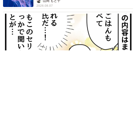
山岡 もと子
2026.08.07
【漫画】大学生息子の「頼れる彼氏」っぷりを見て母は絶句
「起きなよ、遅刻するよ」って…あなた毎朝私が起こしてます
けど？笑
松波 穂乃圭
2026.08.07
【お盆の帰省】既婚女性の半数以上が「日常よ
り疲れる」 気遣いや準備で深まる夫婦の温度
感ギャップ鮮明に