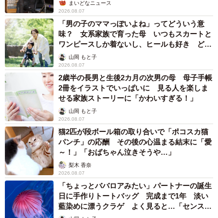
まいどなニュース
2026.08.07
「男の子のママっぽいよね」ってどういう意
味？ 女系家族で育った母 いつもスカートと
ワンピースしか着ないし、ヒールも好き どの
へんが…
山岡 もと子
2026.08.07
2歳半の長男と生後2カ月の次男の母 母子手帳
2冊をイラストでいっぱいに 見る人を楽しま
せる家族ストーリーに「かわいすぎる！」
山岡 もと子
2026.08.07
猫2匹が段ボール箱の取り合いで「ポコスカ猫
パンチ」の応酬 その後の心温まる結末に「愛
～！」「おばちゃん泣きそうや…」
梨木 香奈
2026.08.07
「ちょっとババロアみたい」パートナーの誕生
日に手作りトートバッグ 完成まで1年 淡い
藍染めに漂うクラゲ よく見ると…「センスす
ごい」