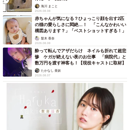
用紙の処分経費の計上が可能になりました。このような制
海川 まこと
2026.08.08
度改正が、投票用紙リサイクル導入検討の流れを加速させ
赤ちゃんが気になる？ひょっこり顔を出す2匹
ていることもあり、全国の自治体からの問い合わせが急増
の猫の愛らしさに悶絶…！ 「こんなかわいい
し、2022（令和4）年から2023（令和5）年までに、見積も
構図あります？」「ベストショットすぎる！」
りを含む相談は130の自治体から寄せられました。
梨木 香奈
2026.08.08
酔って転んでアザだらけ ネイルも折れて超悲
――リサイクル事業は、他のNPO法人でも実施しているの
惨 ケガが絶えない夜のお仕事 「病院代」と
でしょうか
数万円を渡す神客も！【現役キャストに取材】
たかなし 亜妖
現時点において、投票用紙のリサイクルについて、選挙実
2026.08.07
務・法制度・機密性確保を踏まえた形で体系的に実施して
いる団体は、当会以外には存在していません。
一般的なプラスチックリサイクル事業者は多数存在してい
ますが、投票用紙は公職選挙法に基づく厳格な保管・管理
が求められるため、「機密文書としての取り扱い」「未開