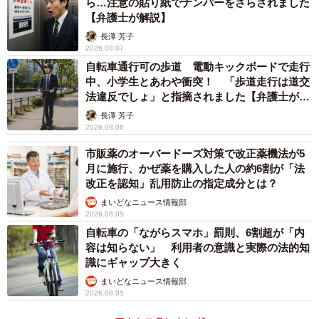
ら…注意の貼り紙でナンバーをさらされました
ム研究会に依頼し、リサイクルしています。
【弁護士が解説】
長澤 芳子
――手間やコスト面でのハードルは、ありませんでした
2026.08.07
か？
自転車通行可の歩道 電動キックボードで走行
中、小学生とあわや衝突！ 「歩道走行は道交
法違反でしょ」と指摘されました【弁護士が解
選挙管理システム研究会と、さいたま市選挙管理委員会で
説】
長澤 芳子
連携し、円滑なリサイクル業務を行うことができているた
2026.08.06
め、現状は大きな問題などはございません。
市販薬のオーバードーズ対策で改正薬機法が5
月に施行、かぜ薬を購入した人の約6割が「法
――どれくらいの分量をリサイクルしているのですか？
改正を認知」乱用防止の指定成分とは？
まいどなニュース情報部
選挙によって異なりますが、約150万～250万票をリサイク
2026.08.05
ルしています。
自転車の「ながらスマホ」罰則、6割超が「内
容は知らない」 利用者の意識と実際の法的知
識にギャップ大きく
――廃棄の前に保管することになっていますが、どのよう
まいどなニュース情報部
に保管、管理されているのですか？
2026.08.05