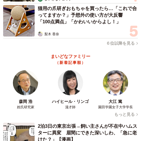
猫用の爪研ぎおもちゃを買ったら…「これで合
――リサイクル事業は先進的な事例でしょうか？
ってますか？」予想外の使い方が大反響
「100点満点」「かわいいからよし！」
リサイクル事業自体は、20年以上前から実施しています。
つい最近始まった先進的な事例というよりも、20年前に開
梨木 香奈
始した先進的な取り組みが、時代の変化により幅広く認知
６位以降を見る
され、導入が検討されるようになったのが現段階といえま
まいどなファミリー
す。
（新着記事順）
選挙で使われる投票用紙には、ポリプロピレンなどを主原
料とする合成紙「ユポ紙」が使われています。プラスチッ
ク素材を含むため、焼却処分だけでなく、リサイクルして
森岡 浩
ハイヒール・リンゴ
大江 篤
資源として活用することも可能です。
姓氏研究家
漫才師
園田学園女子大学学長
もっと見る
2022（令和4）年には「プラスチックに係る資源循環の促
2泊3日の東京出張→飼い主さんが不在中ハムス
進等に関する法律」が施行されたほか「国会議員の選挙等
ターに異変 眉間にできた深いしわ、「急に老
の執行経費の基準に関する法律」の一部改正により、投票
けた？」【漫画】