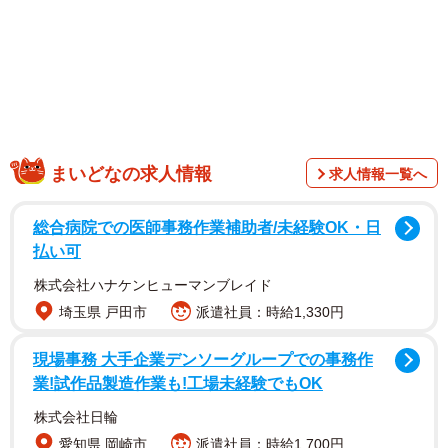
1/1
選挙で使った投票用紙はどうなるの？ ※画像はイメージです（ Peak
まいどなの求人情報
River/stock.adobe.com）
求人情報一覧へ
選挙で使用される投票用紙は少なく見積もっても、選挙権
総合病院での医師事務作業補助者/未経験OK・日
を持つ人と同数用意されます。では、全国で使われた大量
払い可
の投票用紙は選挙後、どのように扱われるのでしょうか。
株式会社ハナケンヒューマンブレイド
2023（令和5）年より投票用紙のリサイクルを実践してい
埼玉県 戸田市
派遣社員：時給1,330円
る、さいたま市の選挙管理委員会事務局と、全国の自治体
と連携してリサイクルに取り組む特定非営利活動法人選挙
現場事務 大手企業デンソーグループでの事務作
業!試作品製造作業も!工場未経験でもOK
管理システム研究会に聞きました。
株式会社日輪
愛知県 岡崎市
派遣社員：時給1,700円