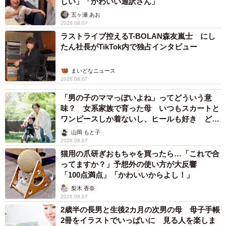
しい」「かわいい通訳さん」
スチックチップを混合し、溶解します。それをペレット化
五ヶ瀬 あお
したものが、さまざまな製品の原料として使用されていま
2026.08.07
ラストライブ控えるT-BOLAN森友嵐士 にし
す。
たん社長がTikTok内で独占インタビュー
また、リサイクルを実施した結果として、投票用紙を焼却
まいどなニュース
処分した場合とリサイクルを比較すると、CO2排出量は約
2026.08.07
10分の1になります。削減されたCO2排出量の数値は、各自
「男の子のママっぽいよね」ってどういう意
治体に投票用紙の枚数を元に算出し報告しています。
味？ 女系家族で育った母 いつもスカートと
ワンピースしか着ないし、ヒールも好き どの
2023（令和5）年度には、6874万4868票をリサイクルし、
へんが…
山岡 もと子
CO2の排出を219.7トン削減しました。
2026.08.07
猫用の爪研ぎおもちゃを買ったら…「これで合
――ペレット化した原料は、何に使用されているのです
ってますか？」予想外の使い方が大反響
か？
「100点満点」「かわいいからよし！」
梨木 香奈
2026.08.07
貨物用の樹脂パレットや農業、園芸用資材、建築用資材な
2歳半の長男と生後2カ月の次男の母 母子手帳
どの原料に使用されています。また、選挙啓発運動に使用
2冊をイラストでいっぱいに 見る人を楽しま