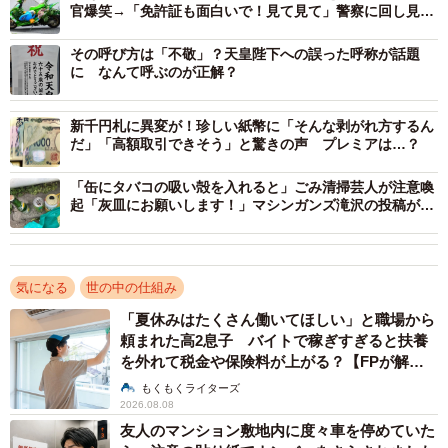
官爆笑→「免許証も面白いで！見て見て」警察に回し見さ
投票用紙は、公職選挙法の第71条に「投票は、有効無効を
れたツインテールの萌え猛者に聞いた
区別し、投票録及び開票録と併せて、市町村の選挙管理委
その呼び方は「不敬」？天皇陛下への誤った呼称が話題
員会において、当該選挙にかかる議員又は長の任期間、保
に なんて呼ぶのが正解？
存しなければならない」と定められています。
新千円札に異変が！珍しい紙幣に「そんな剥がれ方するん
だ」「高額取引できそう」と驚きの声 プレミアは…？
そのため投票用紙は選挙後、選挙管理委員会で議員の任期
が終了するまで、厳重に保管します。その後、議員の任期
「缶にタバコの吸い殻を入れると」ごみ清掃芸人が注意喚
が終了すると、処分が可能になります。処分方法は自治体
起「灰皿にお願いします！」マシンガンズ滝沢の投稿が話
題
によって異なりますが、ほとんどの自治体では現在も焼却
処分されています。
気になる
世の中の仕組み
さいたま市でも以前は焼却処分していましたが、選挙のた
「夏休みはたくさん働いてほしい」と職場から
頼まれた高2息子 バイトで稼ぎすぎると扶養
びに作成される投票用紙を資源として活用することができ
を外れて税金や保険料が上がる？【FPが解
ないか検討を重ねました。SDGsの取り組みの一環として、
説】
もくもくライターズ
焼却する際に発生する二酸化炭素の排出量を減らすことも
2026.08.08
考慮した結果、現在は特定非営利活動法人選挙管理システ
友人のマンション敷地内に度々車を停めていた