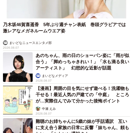
封状態での搬送および管理体制」「選挙管理委員会との連
携による適正な引き渡し」「分別・破砕・溶解まで一貫し
たセキュリティ確保」といった要件を満たす必要があり、
乃木坂46賀喜遥香 5年ぶり週チャン表紙 巻頭グラビアでは
一般的なリサイクル事業とは大きく異なる専門性が求めら
激レアなメガネルームウエア姿
れます。
まいどなニュースエンタメ部
2026.08.07
当会は、ユポ製投票用紙の設計・運用に関わってきた背景
あのちゃん、雨の日のショーパン姿に「雨が似
を活かし、専門性を満たしたリサイクルの仕組みを構築・
合う」「脚めっちゃきれい！」「水も滴る良い
実施してきました。
アーティスト」 幻想的な近影が話題
まいどなメディア
2026.08.07
――どのようにリサイクルするのですか？
【漫画】周囲の目を気にせず遊べる！洗濯物も
干せる！最近人気の戸建ての「中庭」 ところ
投票用紙は議員の任期終了後、処分が可能になった際に選
が…実際住んでみて分かった後悔ポイント
挙管理システム研究会がトラックなどで回収し、工場にて
中瀬 えみ
再資源化を行います。
2026.08.07
難聴のお姉ちゃんに5歳の妹が手話通訳 互い
に支え合う家族の日常に反響「妹ちゃん、頼も
回収された投票用紙は、粉砕した後、補強するためのプラ