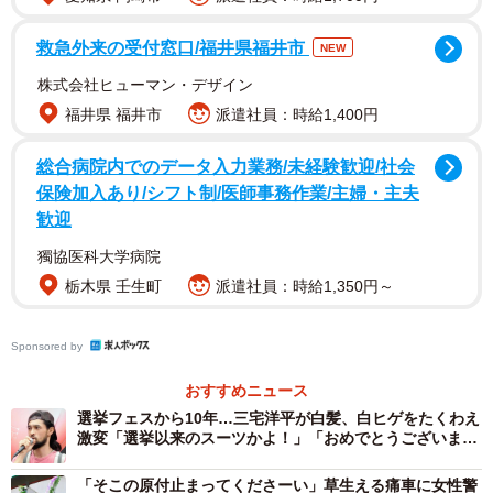
救急外来の受付窓口/福井県福井市
NEW
株式会社ヒューマン・デザイン
福井県 福井市
派遣社員：時給1,400円
総合病院内でのデータ入力業務/未経験歓迎/社会
保険加入あり/シフト制/医師事務作業/主婦・主夫
歓迎
獨協医科大学病院
栃木県 壬生町
派遣社員：時給1,350円～
投票用紙を資源として活用できないか、検討を重
ねました
Sponsored by
選挙後の投票用紙の保管や処分について、さいたま市選挙
おすすめニュース
管理委員会事務局に聞きました。
選挙フェスから10年…三宅洋平が白髪、白ヒゲをたくわえ
激変「選挙以来のスーツかよ！」「おめでとうございま
――投票用紙は使用後どうなるのですか？
す」
「そこの原付止まってくださーい」草生える痛車に女性警