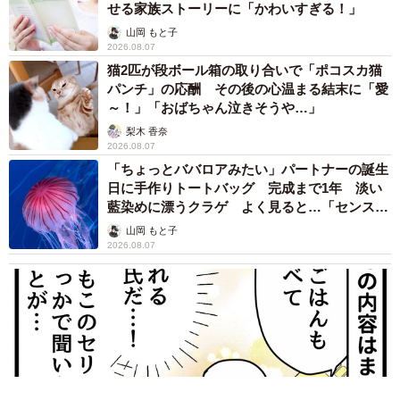
する「うちわ」の骨組みに使用される場合もあります。
せる家族ストーリーに「かわいすぎる！」
山岡 もと子
2026.08.07
猫2匹が段ボール箱の取り合いで「ポコスカ猫
パンチ」の応酬 その後の心温まる結末に「愛
～！」「おばちゃん泣きそうや…」
梨木 香奈
2026.08.07
「ちょっとババロアみたい」パートナーの誕生
日に手作りトートバッグ 完成まで1年 淡い
藍染めに漂うクラゲ よく見ると…「センスす
ごい」
山岡 もと子
2026.08.07