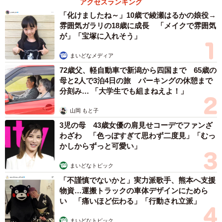
アクセスランキング
区役所によって保管場所は異なりますが、区役所の鍵のか
「化けましたね～」10歳で綾瀬はるかの娘役→
かる文書保管庫などで施錠し、保管しています。
雰囲気ガラリの18歳に成長 「メイクで雰囲気
が」「宝塚に入れそう」
リサイクルの相談が急増、2023年までに130自治
まいどなメディア
体から
72歳父、軽自動車で新潟から四国まで 65歳の
続いて、全国の自治体と連携して使用済み投票用紙のリサ
母と2人で3泊4日の旅 パーキングの休憩まで
イクルに取り組む、特定非営利活動法人選挙管理システム
分刻み… 「大学生でも組まねえよ！」
研究会に仕組みを聞きました。
山岡 もと子
3児の母 43歳女優の肩見せコーデでファンざ
――特定非営利活動法人選挙管理システム研究会とは、ど
わざわ 「色っぽすぎて思わず二度見」「むっ
のような組織なのですか？
かしからずっと可愛い」
まいどなトピック
中立の立場で、選挙管理委員会が実施する選挙の支援活動
「不謹慎でないかと」実力派歌手、熊本へ支援
をするNPO法人です。設立は2003（平成15）年7月で、使
物資…運搬トラックの車体デザインにためら
用済みの投票用紙のリサイクルを開始し、現在では全国で
い 「痛いほど伝わる」「行動され立派」
100を超える自治体と連携しています。
まいどなトピック