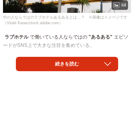
1/2
中の人ならではのラブホテルあるあるとは…？ ※画像はイメージです
（Vitalii Karas/stock.adobe.com）
ラブホテル
で働いている人ならではの
"あるある"
エピソ
ードがSNS上で大きな注目を集めている。
「同じラブホでアルバイトしていた女の子はフロントで中
続きを読む
年男女に鍵を渡したあと、震え声で『今の私の母親と知ら
ん男です』と言っていたから元カノが来店したぐらいで泣
いてはいけないと思った。僕は先に辞めてしまったけれ
ど、彼女には強く生きてほしい。」と件のエピソードを紹
介したのは
白秋
さん（@Nulls48807788）。