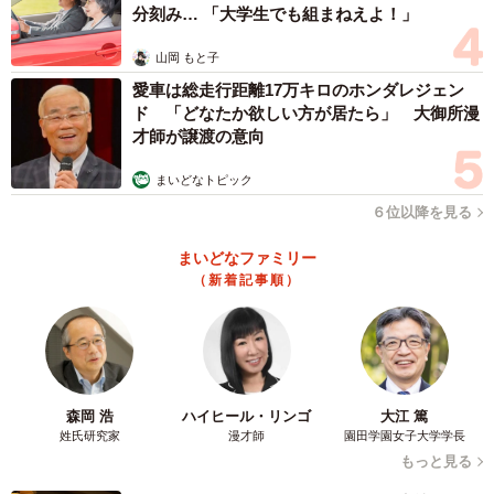
分刻み… 「大学生でも組まねえよ！」
白秋：久しぶりに凄まじい反響で驚いています。皆さん似
山岡 もと子
たような体験をしているようで、やはり人は生活圏にある
愛車は総走行距離17万キロのホンダレジェン
ラブホテルを無警戒に使ってしまうものなのだなと思いま
ド 「どなたか欲しい方が居たら」 大御所漫
す。後ろめたい事情があるときは、少し自分の生活圏と離
才師が譲渡の意向
れたラブホテルを使用することをお勧めしたいです。
まいどなトピック
６位以降を見る
◇ ◇
まいどなファミリー
みなさんも利用する際はぜひ白秋さんのお話を参考にして
（新着記事順）
いただきたい。
白秋さんは今回の反響に乗じ、経営コンサルタントの
波頭
亮
さんのPRをしたいとのこと。「波頭亮さんの著書やツイ
森岡 浩
ハイヒール・リンゴ
大江 篤
ートはコンサルタントという形でなくても物事を考えるう
姓氏研究家
漫才師
園田学園女子大学学長
えで役立つ情報が多くて好きです。文章を書く時も参考に
もっと見る
することがあります」とのことなので、ご興味ある方はぜ