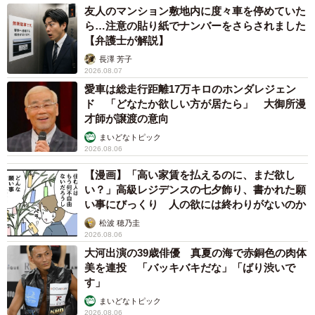
友人のマンション敷地内に度々車を停めていた
ら…注意の貼り紙でナンバーをさらされました
【弁護士が解説】
長澤 芳子
2026.08.07
愛車は総走行距離17万キロのホンダレジェン
ド 「どなたか欲しい方が居たら」 大御所漫
才師が譲渡の意向
まいどなトピック
2026.08.06
【漫画】「高い家賃を払えるのに、まだ欲し
い？」高級レジデンスの七夕飾り、書かれた願
い事にびっくり 人の欲には終わりがないのか
松波 穂乃圭
2026.08.06
大河出演の39歳俳優 真夏の海で赤銅色の肉体
美を連投 「バッキバキだな」「ばり渋いで
す」
まいどなトピック
2026.08.06