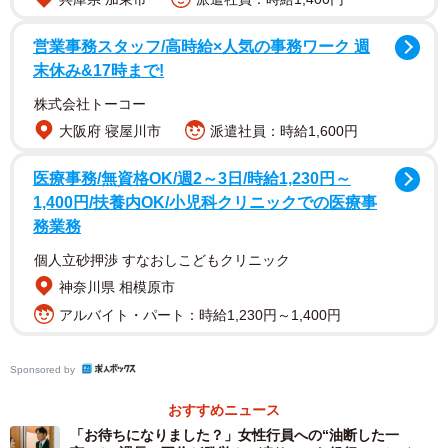
話題になった白秋さんの投稿
営業事務スタッフ/高時給×人気の事務ワーク 週
同じラブホでアルバイトしていた女の子はフロントで中年
末休み&17時まで!
男女に鍵を渡したあと、震え声で「今の私の母親と知らん
株式会社トーコー
男です」と言っていたから元カノが来店したぐらいで泣い
大阪府 寝屋川市
派遣社員：時給1,600円
てはいけないと思った。僕は先に辞めてしまったけれど、
彼女には強く生きてほしい。
医療事務/無資格OK/週2～3日/時給1,230円～
1,400円/扶養内OK/小児科クリニックでの医療事
— 白秋 (@Nulls48807788)
September 23, 2022
務業務
ラブホテルで働いていて知人に遭遇するということは珍し
個人立砂押渉 すなおしこどもクリニック
くないようだ。白秋さんの投稿に対し、SNSユーザー達か
神奈川県 相模原市
らは
アルバイト・パート：時給1,230円～1,400円
「最初の会社の飲み会で、「あそこのラブホに行ったこと
Sponsored by
あるでしょ、おれ働いてたから知ってるよ」みたいなこ
おすすめニュース
と、あんなラブホに行くなんて信じられない顔で言ってこ
「お待ちになりました？」女性行員への“油断した一
られたことあったけど(普通のラブホです)私のが信じられな