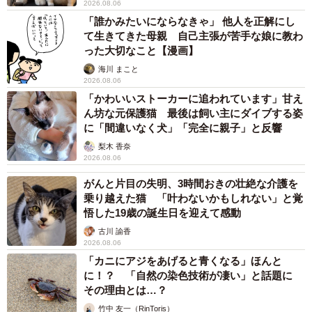
2026.08.06
「誰かみたいにならなきゃ」 他人を正解にし
て生きてきた母親 自己主張が苦手な娘に教わ
った大切なこと【漫画】
海川 まこと
2026.08.06
「かわいいストーカーに追われています」甘え
ん坊な元保護猫 最後は飼い主にダイブする姿
に「間違いなく犬」「完全に親子」と反響
梨木 香奈
2026.08.06
がんと片目の失明、3時間おきの壮絶な介護を
乗り越えた猫 「叶わないかもしれない」と覚
悟した19歳の誕生日を迎えて感動
古川 諭香
2026.08.06
「カニにアジをあげると青くなる」ほんと
に！？ 「自然の染色技術が凄い」と話題に
その理由とは…？
竹中 友一（RinToris）