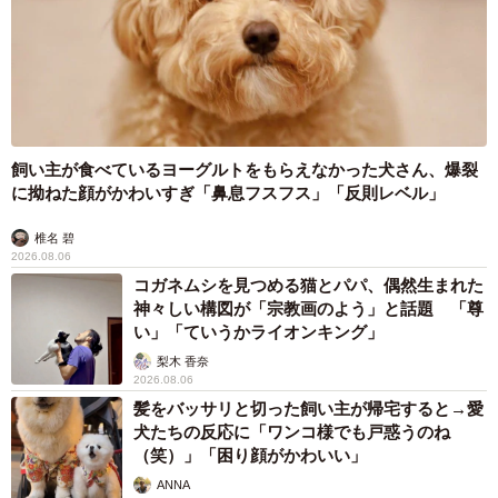
飼い主が食べているヨーグルトをもらえなかった犬さん、爆裂
に拗ねた顔がかわいすぎ「鼻息フスフス」「反則レベル」
椎名 碧
2026.08.06
コガネムシを見つめる猫とパパ、偶然生まれた
神々しい構図が「宗教画のよう」と話題 「尊
い」「ていうかライオンキング」
梨木 香奈
2026.08.06
髪をバッサリと切った飼い主が帰宅すると→愛
犬たちの反応に「ワンコ様でも戸惑うのね
（笑）」「困り顔がかわいい」
ANNA