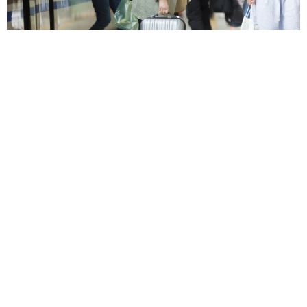
【物価高が直撃】お盆帰省「予定なし」が約半数 新幹線・高
速バスの「使い分け」が鮮明に
まいどなニュース情報部
2026.08.06
83歳父が骨折で入院 ３カ月の病院生活があま
りに退屈で「画用紙と色鉛筆持ってこい！」→
スケッチブックを見た家族が仰天「これ、売れ
ますよ…」
中将 タカノリ
2026.08.06
1歳息子が腕を亜脱臼 「奥さん、専業主婦な
のに」と夫の後輩から一言 母は泣きながら対
応し必死だった 何年もたった今もたまに思い
出し…