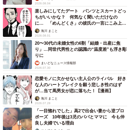
白秋さんにお話をうかがってみた。
2026.08.04
楽しみにしてたデート パンツとスカートどっ
ちがいいかな？ 何気なく聞いただけなの
ーー母親に鍵を渡した女性はその後、どんな様子だったで
に… 「めんどくさ」の彼氏の一言にこみ上げ
しょうか？
る寂しさ【漫画】
海川 まこと
2026.08.01
白秋：僕が勤めていたラブホテルはフロントの顔が見えな
20〜30代の未婚女性の6割「結婚・出産に焦
り」…同世代男性との認識の“温度差”も浮き彫
いようになっており、母親は何も知らず室内への廊下を進
りに
んで行きました。娘からは母親の顔が見えるので、父以外
まいどなニュース情報部
の男と笑顔でラブホテルに入る母を見て半泣きでした。し
2026.07.30
ばらく元気なくしょんぼりしていた様子でしたが、まだ同
恋愛モノに欠かせない主人公のライバル 好き
じホテルで働いていると聞いています。
な人のハートブレイクを願う悲しき性のはず
が…当て馬男女が恋に落ちた！【漫画】
ーー白秋さんも以前、交際されていた女性に会ってしまっ
海川 まこと
2026.07.28
たということですが、ラブホテル業で知人に遭遇すること
「一目惚れでした」高2で出会い妻から逆プロ
は多いのでしょうか？立地などによる傾向があるのでしょ
ポーズ 10年後は3児のパパとママに 今も仲
うか？
良し夫婦でいる理由