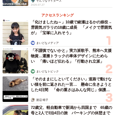
そんでなライターズ
2026.07.27
白秋：立地の傾向というよりは、実家や自宅、大学や職場
などがあるなど自分の生活圏内のラブホテルに勤めると同
アクセスランキング
じ地域で暮らす人間と遭遇する確率は上がります。僕は過
「化けましたね～」10歳で綾瀬はるかの娘役→
雰囲気ガラリの18歳に成長 「メイクで雰囲気
去に付き合っていた彼女が同じ地域に住んでいたので目撃
が」「宝塚に入れそう」
しました。母親と出会ってしまったバイトの女性も、実家
がラブホテルと同じ地域だったので、生活圏が被れば割と
まいどなメディア
あるあるな話なのかなと思います。
「不謹慎でないかと」実力派歌手、熊本へ支援
物資…運搬トラックの車体デザインにためら
い 「痛いほど伝わる」「行動され立派」
ーーこの他にも印象深い“ラブホテルあるある”を。
まいどなトピック
白秋：ラブホテルでアルバイトをしていると、フロントに
「そのままにしといてください」道路で動けな
現れる女性がデリヘルか否かとか、不倫カップルか否かみ
い猫を前に返された一言… 懸命に生きようと
した4日間 「命の重さはみんな同じ」保護団
たいな見分けがつくようになります。いい人間観察になる
体代表の訴え
みたいです。
渡辺 晴子
72歳父、軽自動車で新潟から四国まで 65歳の
ーーこれまでのコメントや反響へのご感想を。
母と2人で3泊4日の旅 パーキングの休憩まで