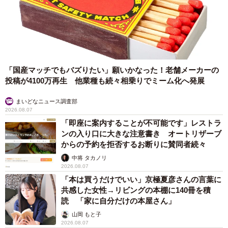
「国産マッチでもバズりたい」願いかなった！老舗メーカーの
投稿が4100万再生 他業種も続々相乗りでミーム化へ発展
まいどなニュース調査部
2026.08.07
「即座に案内することが不可能です」レストラ
ンの入り口に大きな注意書き オートリザーブ
からの予約を拒否するお断りに賛同者続々
中将 タカノリ
2026.08.07
「本は買うだけでいい」京極夏彦さんの言葉に
共感した女性→リビングの本棚に140冊を積
読 「家に自分だけの本屋さん」
山岡 もと子
2026.08.07