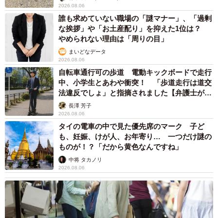
2026.08.06
誰も求めていない職場の「謎マナー」、「過剰
な挨拶」や「お土産配り」を抑えた1位は？
やめられない理由は「周りの目」
まいどなデータ
2026.08.06
自転車通行可の歩道 電動キックボードで走行
中、小学生とあわや衝突！ 「歩道走行は道交
法違反でしょ」と指摘されました【弁護士が解
説】
長澤 芳子
2026.08.06
タイの電車の中で見た優先席のマーク 子ど
も、妊娠、けが人、お年寄り… 一つだけ謎の
ものが！？「だから黄色なんですね」
中将 タカノリ
2026.08.06