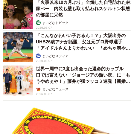
「火事以来10カ月ぶり」全焼した自宅訪れた林
ひチェックしていただきたい。波頭亮さんTwitterアカウン
家ぺー 内装も壁も取り払われスケルトン状態
の部屋に呆然
ト：
https://twitter.com/ryohatoh
まいどなトピック
2026.08.07
白秋さん関連情報
「こんなかわいい子おるん！？」大阪出身の
UHB26歳アナが話題…父は元プロ野球選手
Twitterアカウント：
https://twitter.com/Nulls48807788
「アイドルさんよりかわいい」「めちゃ爽や
か」
まいどなメディア
2026.08.07
世界一周中に3度も出会った運命的カップル
口では言えない「ジョージアの熱い夜」に「も
うやめぇや！」藤井が猛ツッコミ連発【新婚さ
ん】
まいどなニュース
2026.08.07