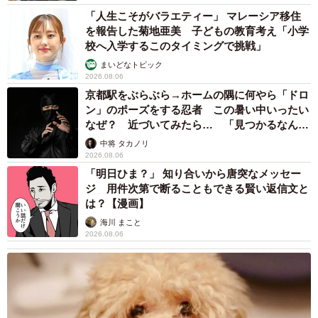
「人生こそがバラエティー」 マレーシア移住
を報告した菊地亜美 子どもの教育考え「小学
校へ入学するこのタイミングで挑戦」
まいどなトピック
2026.08.06
京都駅をぶらぶら→ホームの隅に何やら「ドロ
ン」のポーズをする忍者 この暑い中いったい
なぜ？ 近づいてみたら… 「見つかるなんて
未熟」
中将 タカノリ
2026.08.06
「明日ひま？」 知り合いから唐突なメッセー
ジ 用件次第で断ることもできる賢い返信文と
は？【漫画】
海川 まこと
2026.08.06