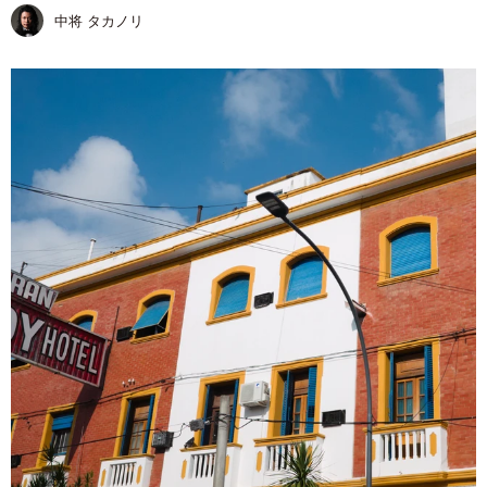
中将 タカノリ