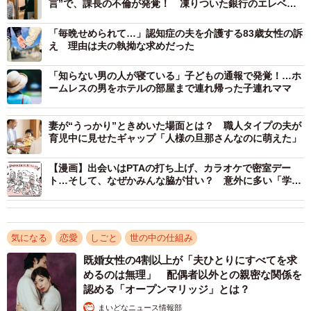
言”で、課長の不倫が発覚！ 凍りついた銀行のエレベー
いよ」
ターホール
「ラブホで清掃のバイトしてた男友達、お部屋に財布の忘
「毎晩せめられて…」認知症の夫を介護する83歳女性の訴
え 理由は夫の執拗な求めだった
れ物あって確認したら親父ので、親父やるな〜って笑って
フロントに預けといたら5分後に親父と、自分の彼女が取り
「知らない男の人が寝ている」子どもの通報で発覚！…ホ
ームレスの男をホテルの部屋まで連れ帰った子連れママ
に来たって言ってたの思い出した。」
「高校時代に男友達と集まってエロビデオを見たのだけ
妻が“うっかり”ときめいた場面とは？ 職人タイプの夫が
ど、その家のヤツが黙ってしまって「これウチのカーチャ
育児中に見せたギャップ「人様の旦那さんなのに萌えた」
ンだわ…。」と言って、無言のままその日は解散。次の日
【漫画】出会いはPTAの打ち上げ、カラオケで密室デー
から登校しなくなった彼も強く生きてて欲しいと願って
ト…そして、なぜかみんな脇が甘い？ 意外に多い「学校
る。」
内不倫」その結末は
「昔フロントのバイトしてた時、しみけんが来てざわつい
た事がありました」
気になる
恋愛
しごと
世の中の仕組み
既婚女性の4割以上が「夫ひとりにすべてを求
など数々の共感の声とともにさらなる"あるある"が寄せられ
めるのは無理」 配偶者以外との親密な関係を
ている。
認める「オープンマリッジ」とは？
まいどなニュース情報部