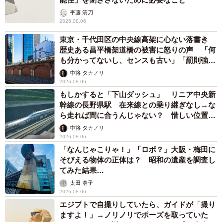
平藤 清刀
2026.08.06
東京・千代田区の中央線高架に心ない落書き
歴史ある昌平橋架道橋の被害に怒りの声 「何
も分かってないし、センスも古い」「罰則強化
して」
中将 タカノリ
2026.08.06
もしかすると「下山ダッシュ」 リニア中央新
幹線の長野県駅 在来線との乗り継ぎなし→な
ら走れば間に合うんじゃない？ 惜しい位置関
係が反響
中将 タカノリ
2026.08.06
「なんじゃこりゃ！」「ロボ？」大阪・梅田に
そびえる物体の正体は？ 昭和の遺産を調査し
てみた結果…
太田 浩子
2026.08.06
エジプトで自撮りしていたら、ガイドが「撮り
ますよ！」→ノリノリでポーズを取っていた