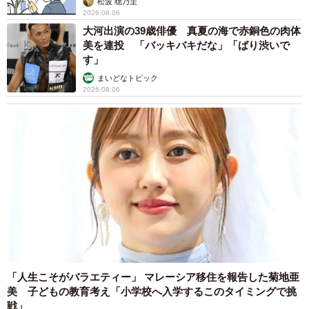
松波 穂乃圭
2026.08.06
大河出演の39歳俳優 真夏の海で赤銅色の肉体
美を連投 「バッキバキだな」「ばり渋いで
す」
まいどなトピック
2026.08.06
「人生こそがバラエティー」 マレーシア移住を報告した菊地亜
美 子どもの教育考え「小学校へ入学するこのタイミングで挑
戦」