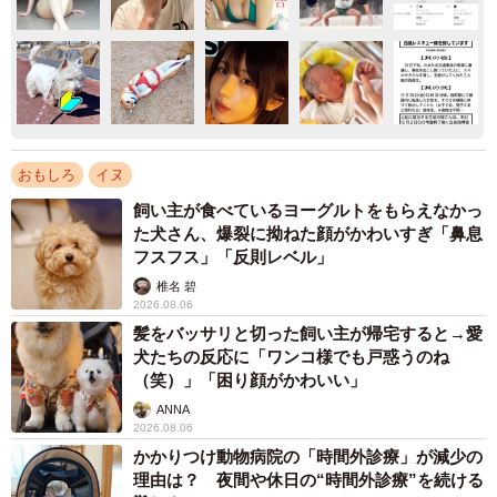
おもしろ
イヌ
飼い主が食べているヨーグルトをもらえなかっ
た犬さん、爆裂に拗ねた顔がかわいすぎ「鼻息
フスフス」「反則レベル」
椎名 碧
2026.08.06
髪をバッサリと切った飼い主が帰宅すると→愛
犬たちの反応に「ワンコ様でも戸惑うのね
（笑）」「困り顔がかわいい」
ANNA
2026.08.06
かかりつけ動物病院の「時間外診療」が減少の
理由は？ 夜間や休日の“時間外診療”を続ける