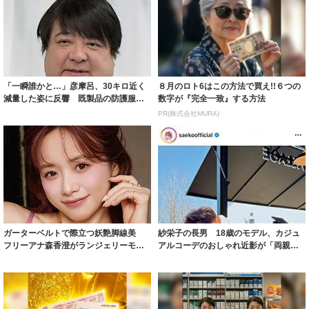
「一瞬誰かと…」彦摩呂、30キロ近く
８月のロト6はこの方法で買え!!６つの
減量した姿に反響 既製品の防護服が
数字が『完全一致』する方法
着られると...
PR(株式会社MURA)
ガーターベルトで際立つ妖艶脚線美
紗栄子の長男 18歳のモデル、カジュ
フリーアナ森香澄がランジェリーモデ
アルコーデのおしゃれ近影が「両親の
ルに ｢PE...
いいとこ取...