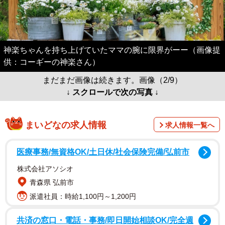
神楽ちゃんを持ち上げていたママの腕に限界がーー（画像提
供：コーギーの神楽さん）
まだまだ画像は続きます。画像（2/9）
↓ スクロールで次の写真 ↓
まいどなの求人情報
求人情報一覧へ
医療事務/無資格OK/土日休/社会保険完備/弘前市
株式会社アソシオ
青森県 弘前市
派遣社員：時給1,100円～1,200円
共済の窓口・電話・事務/即日開始相談OK/完全週