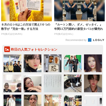
８月のロト6はこの方法で買え!!６つの
『カートン買い、ダメ。ゼッタイ。』
数字が『完全一致』する方法
年間11万円節約の新型タバコが爆売れ
PR(株式会社MURA)
PR(株式会社HAL)
Recommended by
昨日の人気フォトセレクション