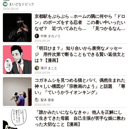
まいどなトピック
2026.08.06
京都駅をぶらぶら→ホームの隅に何やら「ドロ
ン」のポーズをする忍者 この暑い中いったい
なぜ？ 近づいてみたら… 「見つかるなんて
未熟」
中将 タカノリ
2026.08.06
「明日ひま？」 知り合いから唐突なメッセー
ジ 用件次第で断ることもできる賢い返信文と
は？【漫画】
海川 まこと
2026.08.06
コガネムシを見つめる猫とパパ、偶然生まれた
神々しい構図が「宗教画のよう」と話題 「尊
い」「ていうかライオンキング」
梨木 香奈
2026.08.06
「誰かみたいにならなきゃ」 他人を正解にし
て生きてきた母親 自己主張が苦手な娘に教わ
った大切なこと【漫画】