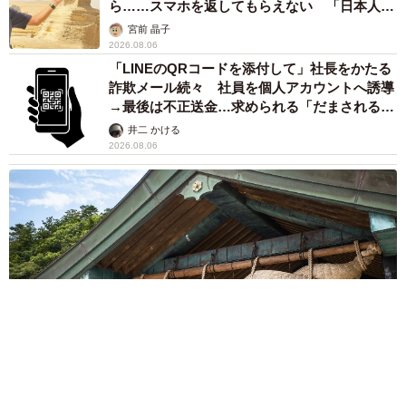
ら……スマホを返してもらえない 「日本人は
カモ代表かも」「私は6時間で3万円払った」
宮前 晶子
2026.08.06
「LINEのQRコードを添付して」社長をかたる
詐欺メール続々 社員を個人アカウントへ誘導
→最後は不正送金…求められる「だまされる前
提」の対策
井二 かける
2026.08.06
重みも歴史もズッシリ…出雲大社の日本最大級「大しめ縄」が8