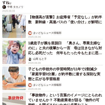
すね」
中将 タカノリ
2026.08.06
【物価高が直撃】お盆帰省「予定なし」が約半
数 新幹線・高速バスの「使い分け」が鮮明に
まいどなニュース情報部
2026.08.06
1歳息子が腕を亜脱臼 「奥さん、専業主婦な
のに」と夫の後輩から一言 母は泣きながら対
応し必死だった 何年もたった今もたまに思い
出し…
山岡 もと子
2026.08.06
子どもの学校外の学習時間が11年で2割減少
「家庭学習0分層」が約半数に達する深刻な実
態と広がる学習格差
まいどなニュース情報部
2026.08.06
「事故物件」という言葉のイメージにとらわれ
ていませんか？ 不動産業者が語る「物件の可
能性」を閉ざさないために必要なこと