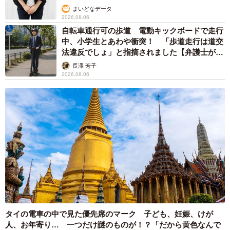
まいどなデータ
2026.08.06
自転車通行可の歩道 電動キックボードで走行
中、小学生とあわや衝突！ 「歩道走行は道交
法違反でしょ」と指摘されました【弁護士が解
説】
長澤 芳子
2026.08.06
タイの電車の中で見た優先席のマーク 子ども、妊娠、けが
人、お年寄り… 一つだけ謎のものが！？「だから黄色なんで