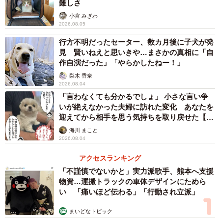
難しさ
小宮 みぎわ
2026.08.05
行方不明だったセーター、数カ月後に子犬が発
見 賢いねえと思いきや…まさかの真相に「自
作自演だった」「やらかしたねー！」
梨木 香奈
2026.08.04
「言わなくても分かるでしょ」 小さな言い争
いが絶えなかった夫婦に訪れた変化 あなたを
迎えてから相手を思う気持ちを取り戻せた【漫
画】
海川 まこと
2026.08.04
アクセスランキング
「不謹慎でないかと」実力派歌手、熊本へ支援
物資…運搬トラックの車体デザインにためら
い 「痛いほど伝わる」「行動され立派」
まいどなトピック