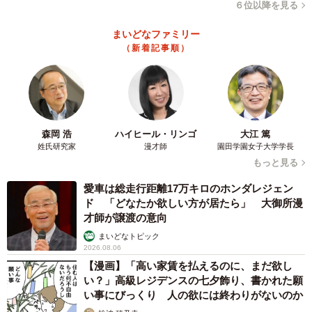
６位以降を見る
まいどなファミリー
（新着記事順）
森岡 浩
ハイヒール・リンゴ
大江 篤
姓氏研究家
漫才師
園田学園女子大学学長
もっと見る
愛車は総走行距離17万キロのホンダレジェン
ド 「どなたか欲しい方が居たら」 大御所漫
才師が譲渡の意向
まいどなトピック
2026.08.06
【漫画】「高い家賃を払えるのに、まだ欲し
い？」高級レジデンスの七夕飾り、書かれた願
い事にびっくり 人の欲には終わりがないのか