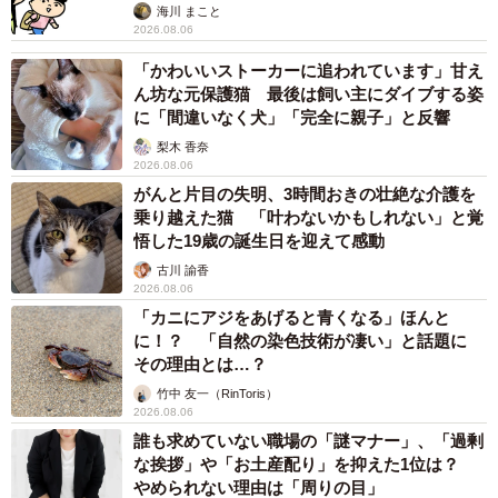
海川 まこと
2026.08.06
「かわいいストーカーに追われています」甘え
ん坊な元保護猫 最後は飼い主にダイブする姿
に「間違いなく犬」「完全に親子」と反響
梨木 香奈
2026.08.06
がんと片目の失明、3時間おきの壮絶な介護を
乗り越えた猫 「叶わないかもしれない」と覚
悟した19歳の誕生日を迎えて感動
古川 諭香
2026.08.06
「カニにアジをあげると青くなる」ほんと
に！？ 「自然の染色技術が凄い」と話題に
その理由とは…？
竹中 友一（RinToris）
2026.08.06
誰も求めていない職場の「謎マナー」、「過剰
な挨拶」や「お土産配り」を抑えた1位は？
やめられない理由は「周りの目」