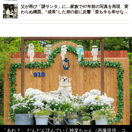
父が再び「謎サンタ」に…家族で47年前の写真を再現 変
わらぬ構図、“成長”した弟の姿に反響「昔も今も幸せな写
真」
「あれ？」 だんだん沈んでいく神楽ちゃん（画像提供：コ