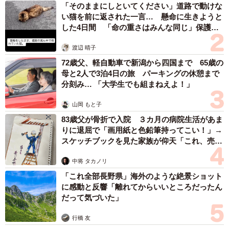
「そのままにしといてください」道路で動けな
い猫を前に返された一言… 懸命に生きようと
した4日間 「命の重さはみんな同じ」保護団
体代表の訴え
渡辺 晴子
72歳父、軽自動車で新潟から四国まで 65歳の
母と2人で3泊4日の旅 パーキングの休憩まで
分刻み… 「大学生でも組まねえよ！」
山岡 もと子
83歳父が骨折で入院 ３カ月の病院生活があま
りに退屈で「画用紙と色鉛筆持ってこい！」→
スケッチブックを見た家族が仰天「これ、売れ
ますよ…」
中将 タカノリ
「これ全部長野県」海外のような絶景ショット
に感動と反響「離れてからいいところだったん
だって気づいた」
行橋 友