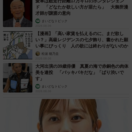
美 子どもの教育考え「小学校へ入学するこのタイミングで挑
戦」
まいどなトピック
2026.08.06
京都駅をぶらぶら→ホームの隅に何やら「ドロ
ン」のポーズをする忍者 この暑い中いったい
なぜ？ 近づいてみたら… 「見つかるなんて
未熟」
中将 タカノリ
2026.08.06
「明日ひま？」 知り合いから唐突なメッセー
ジ 用件次第で断ることもできる賢い返信文と
は？【漫画】
海川 まこと
2026.08.06
コガネムシを見つめる猫とパパ、偶然生まれた
神々しい構図が「宗教画のよう」と話題 「尊
い」「ていうかライオンキング」
梨木 香奈
2026.08.06
「誰かみたいにならなきゃ」 他人を正解にし
て生きてきた母親 自己主張が苦手な娘に教わ