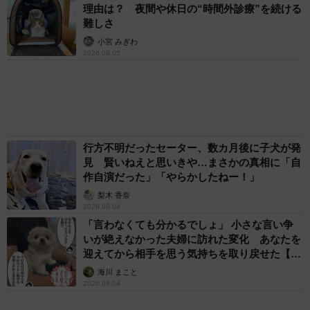
アクセスランキング
「不謹慎でないかと」実力派歌手、熊本へ支援
物資…運搬トラックの車体デザインにためら
い 「痛いほど伝わる」「行動され立派」
まいどなトピック
「そのままにしといてください」道路で動けな
い猫を前に返された一言… 懸命に生きようと
した4日間 「命の重さはみんな同じ」保護団
体代表の訴え
渡辺 晴子
72歳父、軽自動車で新潟から四国まで 65歳の
母と2人で3泊4日の旅 パーキングの休憩まで
分刻み… 「大学生でも組まねえよ！」
山岡 もと子