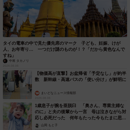
ていませんか？ 不動産業者が語る「物件の可
能性」を閉ざさないために必要なこと
平藤 清刀
2026.08.06
東京・千代田区の中央線高架に心ない落書き
歴史ある昌平橋架道橋の被害に怒りの声 「何
も分かってないし、センスも古い」「罰則強化
して」
中将 タカノリ
2026.08.06
もしかすると「下山ダッシュ」 リニア中央新
幹線の長野県駅 在来線との乗り継ぎなし→な
ら走れば間に合うんじゃない？ 惜しい位置関
係が反響
中将 タカノリ
2026.08.06
「なんじゃこりゃ！」「ロボ？」大阪・梅田に
そびえる物体の正体は？ 昭和の遺産を調査し
てみた結果…
太田 浩子
2026.08.06
エジプトで自撮りしていたら、ガイドが「撮り