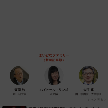
い事にびっくり 人の欲には終わりがないのか
松波 穂乃圭
2026.08.06
大河出演の39歳俳優 真夏の海で赤銅色の肉体
美を連投 「バッキバキだな」「ばり渋いで
す」
まいどなトピック
2026.08.06
「人生こそがバラエティー」 マレーシア移住を報告した菊地亜