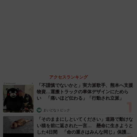
83歳父が骨折で入院 ３カ月の病院生活があま
りに退屈で「画用紙と色鉛筆持ってこい！」→
スケッチブックを見た家族が仰天「これ、売れ
ますよ…」
中将 タカノリ
「これ全部長野県」海外のような絶景ショット
に感動と反響「離れてからいいところだったん
だって気づいた」
行橋 友
６位以降を見る