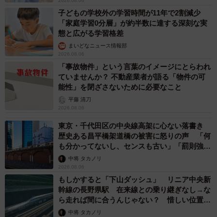
ますよ！」→ノリノリでポーズを取っていた
ら……スマホを返してもらえない 「日本人は
カモ代表かも」「私は6時間で3万円払った」
宮前 晶子
2026.08.06
「LINEのQRコードを添付して」社長をかたる
詐欺メール続々 社員を個人アカウントへ誘導
→最後は不正送金…求められる「だまされる前
提」の対策
井二 かける
2026.08.06