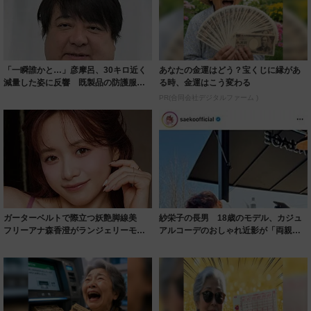
「一瞬誰かと…」彦摩呂、30キロ近く
あなたの金運はどう？宝くじに縁があ
減量した姿に反響 既製品の防護服が
る時、金運はこう変わる
着られると...
PR(合同会社デジタルファーム )
ガーターベルトで際立つ妖艶脚線美
紗栄子の長男 18歳のモデル、カジュ
フリーアナ森香澄がランジェリーモデ
アルコーデのおしゃれ近影が「両親の
ルに ｢PE...
いいとこ取...