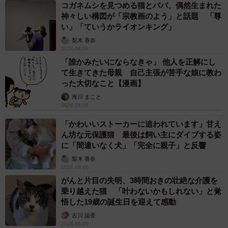
やめられない理由は「周りの目」
まいどなデータ
2026.08.06
自転車通行可の歩道 電動キックボードで走行
中、小学生とあわや衝突！ 「歩道走行は道交
法違反でしょ」と指摘されました【弁護士が解
説】
長澤 芳子
2026.08.06
タイの電車の中で見た優先席のマーク 子ども、妊娠、けが