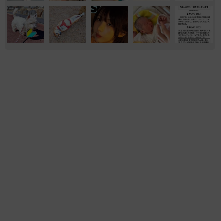
おもしろ
イヌ
飼い主が食べているヨーグルトをもらえなかっ
た犬さん、爆裂に拗ねた顔がかわいすぎ「鼻息
フスフス」「反則レベル」
椎名 碧
2026.08.06
髪をバッサリと切った飼い主が帰宅すると→愛
犬たちの反応に「ワンコ様でも戸惑うのね
（笑）」「困り顔がかわいい」
ANNA
2026.08.06
かかりつけ動物病院の「時間外診療」が減少の
理由は？ 夜間や休日の“時間外診療”を続ける
難しさ