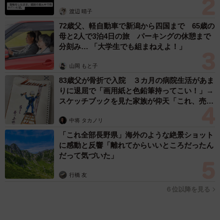
まいどなファミリー
（新着記事順）
森岡 浩
ハイヒール・リンゴ
大江 篤
姓氏研究家
漫才師
園田学園女子大学学長
もっと見る
愛車は総走行距離17万キロのホンダレジェン
ド 「どなたか欲しい方が居たら」 大御所漫
才師が譲渡の意向
まいどなトピック
2026.08.06
【漫画】「高い家賃を払えるのに、まだ欲し
い？」高級レジデンスの七夕飾り、書かれた願