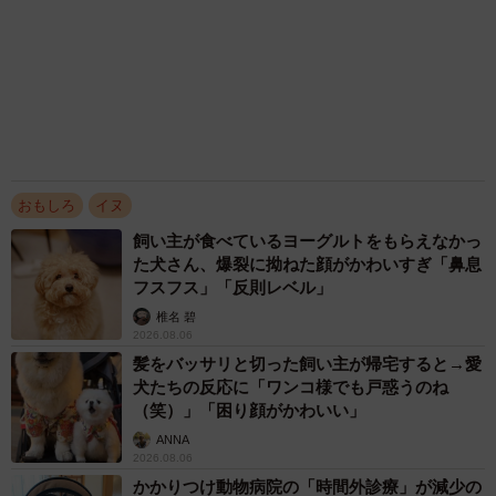
小宮 みぎわ
2026.08.05
行方不明だったセーター、数カ月後に子犬が発
見 賢いねえと思いきや…まさかの真相に「自
作自演だった」「やらかしたねー！」
梨木 香奈
2026.08.04
「言わなくても分かるでしょ」 小さな言い争
いが絶えなかった夫婦に訪れた変化 あなたを
迎えてから相手を思う気持ちを取り戻せた【漫
画】
海川 まこと
2026.08.04