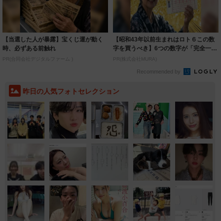
【当選した人が暴露】宝くじ運が動く
【昭和43年以前生まれはロト６この数
時、必ずある前触れ
字を買うべき】6つの数字が「完全一
致」する方...
PR(合同会社デジタルファーム )
PR(株式会社MURA)
Recommended by
昨日の人気フォトセレクション