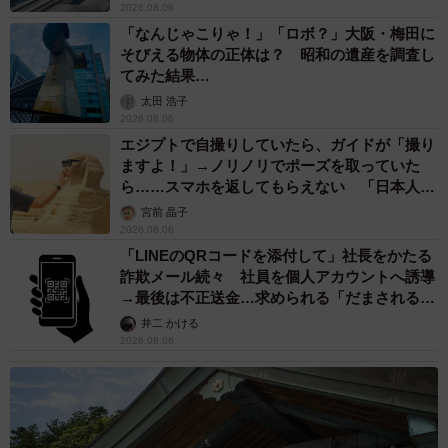
重みも歴史もズッシリ…出雲大社の日本最大級「大しめ縄」が8
年ぶり掛けかえ 伝統の「大撚り合わせ」が28万回超再生「ほ
んとに圧巻」
まいどなニュース調査部
2026.08.06
「これ全部長野県」海外のような絶景ショット
に感動と反響「離れてからいいところだったん
だって気づいた」
行橋 友
2026.08.06
「ミステリーの女王」と呼ばれた作家の娘は
「2時間サスペンスの女王」 聞いていたのと
違う血液型に「私は誰の子なの？」【徹子の部
屋】
まいどなニュース
2026.08.06
「わぁ…姐さん…」「永遠にお美しい」 大女
優岩下志麻さん、写真家のインスタに登場
まいどなメディア
2026.08.05