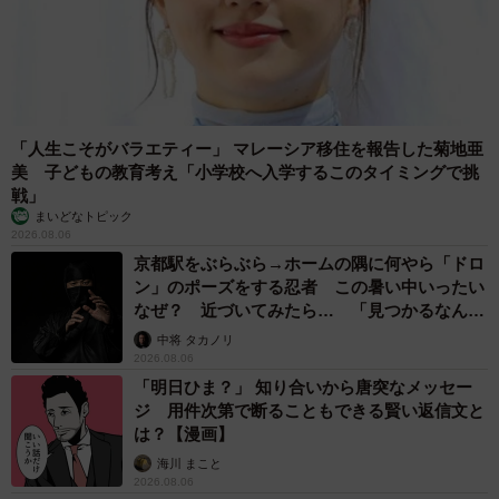
った大切なこと【漫画】
海川 まこと
2026.08.06
「かわいいストーカーに追われています」甘え
ん坊な元保護猫 最後は飼い主にダイブする姿
に「間違いなく犬」「完全に親子」と反響
梨木 香奈
2026.08.06
がんと片目の失明、3時間おきの壮絶な介護を
乗り越えた猫 「叶わないかもしれない」と覚
悟した19歳の誕生日を迎えて感動
古川 諭香
2026.08.06
「カニにアジをあげると青くなる」ほんと
に！？ 「自然の染色技術が凄い」と話題に
その理由とは…？
竹中 友一（RinToris）
2026.08.06
誰も求めていない職場の「謎マナー」、「過剰
な挨拶」や「お土産配り」を抑えた1位は？