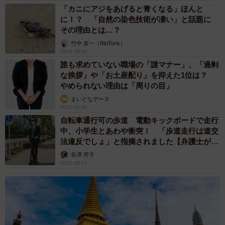
人、お年寄り… 一つだけ謎のものが！？「だから黄色なんで
すね」
中将 タカノリ
2026.08.06
【物価高が直撃】お盆帰省「予定なし」が約半
数 新幹線・高速バスの「使い分け」が鮮明に
まいどなニュース情報部
2026.08.06
1歳息子が腕を亜脱臼 「奥さん、専業主婦な
のに」と夫の後輩から一言 母は泣きながら対
応し必死だった 何年もたった今もたまに思い
出し…
山岡 もと子
2026.08.06
子どもの学校外の学習時間が11年で2割減少
「家庭学習0分層」が約半数に達する深刻な実
態と広がる学習格差
まいどなニュース情報部
2026.08.06
「事故物件」という言葉のイメージにとらわれ