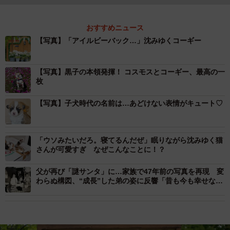
おすすめニュース
【写真】「アイルビーバック…」沈みゆくコーギー
【写真】黒子の本領発揮！ コスモスとコーギー、最高の一
枚
【写真】子犬時代の名前は…あどけない表情がキュート♡
「ウソみたいだろ。寝てるんだぜ」眠りながら沈みゆく猫
さんが可愛すぎ なぜこんなことに！？
父が再び「謎サンタ」に…家族で47年前の写真を再現 変
わらぬ構図、“成長”した弟の姿に反響「昔も今も幸せな写
真」