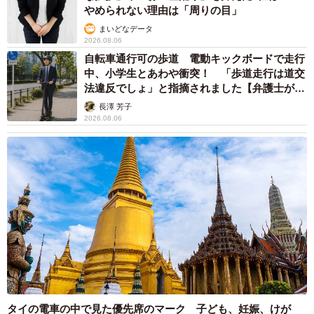
やめられない理由は「周りの目」
まいどなデータ
2026.08.06
自転車通行可の歩道 電動キックボードで走行
中、小学生とあわや衝突！ 「歩道走行は道交
法違反でしょ」と指摘されました【弁護士が解
説】
長澤 芳子
2026.08.06
タイの電車の中で見た優先席のマーク 子ども、妊娠、けが