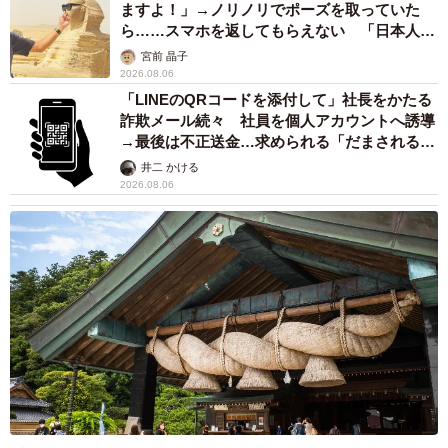
ますよ！」→ノリノリでポーズを取っていた
ら……スマホを返してもらえない 「日本人は
カモ代表かも」「私は6時間で3万円払った」
宮前 晶子
2026.08.06
「LINEのQRコードを添付して」社長をかたる
詐欺メール続々 社員を個人アカウントへ誘導
→最後は不正送金…求められる「だまされる前
提」の対策
井二 かける
2026.08.06