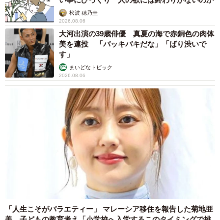
松波 穂乃圭
2026.08.06
大河出演の39歳俳優 真夏の海で赤銅色の肉体
美を連投 「バッキバキだな」「ばり渋いで
す」
まいどなトピック
2026.08.06
「人生こそがバラエティー」 マレーシア移住を報告した菊地亜
美 子どもの教育考え「小学校へ入学するこのタイミングで挑