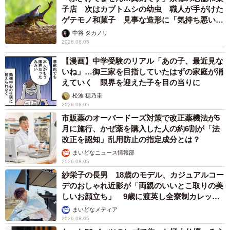
子店 次はカブトムシの幼虫 職人が手がけた
ゲテモノ和菓子 見事な造形に「気持ち悪いく
らいリアル」
中将 タカノリ
2026.08.05
【漫画】中学受験のリアル「あの子、最近見な
いね」…御三家を目指していたはずの家庭が消
えていく 限界を迎えた子を目の当りに
松波 穂乃圭
2026.08.05
市販薬のオーバードーズ対策で改正薬機法が5
月に施行、かぜ薬を購入した人の約6割が「法
改正を認知」乱用防止の指定成分とは？
まいどなニュース情報部
2026.08.05
紗栄子の長男 18歳のモデル、カジュアルコー
デのおしゃれ近影が「両親のいいとこ取りの美
しいお顔立ち」 9歳に渡英し全寮制カレッジ
で学ぶ
まいどなメディア
2026.08.05