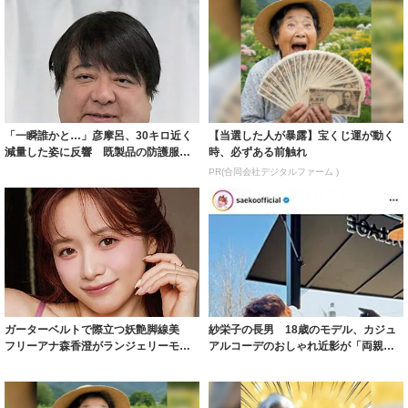
「一瞬誰かと…」彦摩呂、30キロ近く
【当選した人が暴露】宝くじ運が動く
減量した姿に反響 既製品の防護服が
時、必ずある前触れ
着られると...
PR(合同会社デジタルファーム )
ガーターベルトで際立つ妖艶脚線美
紗栄子の長男 18歳のモデル、カジュ
フリーアナ森香澄がランジェリーモデ
アルコーデのおしゃれ近影が「両親の
ルに ｢PE...
いいとこ取...