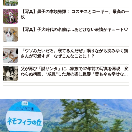
【写真】黒子の本領発揮！ コスモスとコーギー、最高の一
枚
【写真】子犬時代の名前は…あどけない表情がキュート♡
「ウソみたいだろ。寝てるんだぜ」眠りながら沈みゆく猫
さんが可愛すぎ なぜこんなことに！？
父が再び「謎サンタ」に…家族で47年前の写真を再現 変
わらぬ構図、“成長”した弟の姿に反響「昔も今も幸せな写
真」