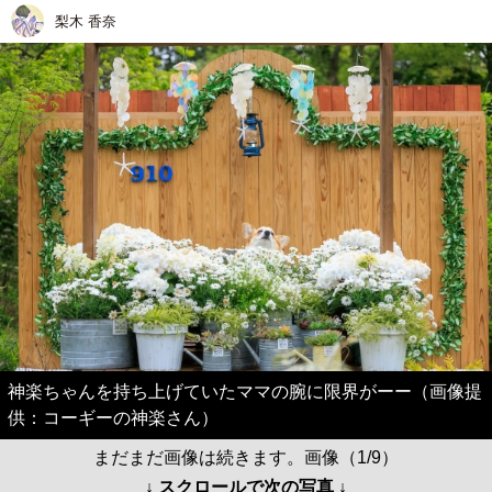
梨木 香奈
神楽ちゃんを持ち上げていたママの腕に限界がーー（画像提
供：コーギーの神楽さん）
まだまだ画像は続きます。画像（1/9）
↓ スクロールで次の写真 ↓