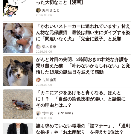
った大切なこと【漫画】
海川 まこと
2026.08.06
「かわいいストーカーに追われています」甘え
ん坊な元保護猫 最後は飼い主にダイブする姿
に「間違いなく犬」「完全に親子」と反響
梨木 香奈
2026.08.06
がんと片目の失明、3時間おきの壮絶な介護を
乗り越えた猫 「叶わないかもしれない」と覚
悟した19歳の誕生日を迎えて感動
古川 諭香
2026.08.06
「カニにアジをあげると青くなる」ほんと
に！？ 「自然の染色技術が凄い」と話題に
その理由とは…？
竹中 友一（RinToris）
2026.08.06
誰も求めていない職場の「謎マナー」、「過剰
な挨拶」や「お土産配り」を抑えた1位は？