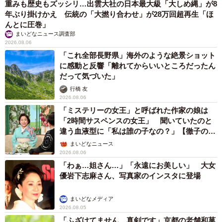
重みも歴史もズッシリ…出雲大社の日本最大級「大しめ縄」が8
年ぶり掛けかえ 伝統の「大撚り合わせ」が28万回超再生「ほ
んとに圧巻」
まいどなニュース調査部
2026.08.06
「これ全部長野県」海外のような絶景ショット
に感動と反響「離れてからいいところだったん
だって気づいた」
行橋 友
2026.08.06
「ミステリーの女王」と呼ばれた作家の娘は
「2時間サスペンスの女王」 聞いていたのと
違う血液型に「私は誰の子なの？」【徹子の部
屋】
まいどなニュース
2026.08.06
「わぁ…姐さん…」「永遠にお美しい」 大女
優岩下志麻さん、写真家のインスタに登場
まいどなメディア
2026.08.05
「ふざけてません…真剣です」京都の老舗和菓