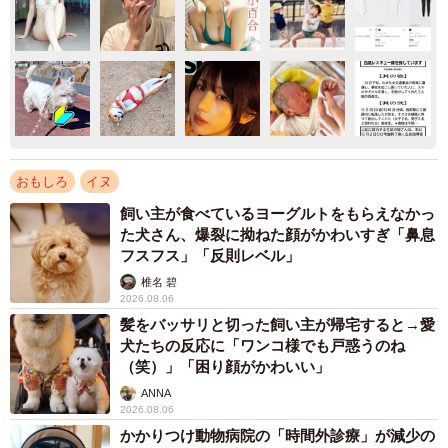
おもしろ
イヌ
飼い主が食べているヨーグルトをもらえなかっ
た犬さん、爆裂に拗ねた顔がかわいすぎ「鼻息
フスフス」「反則レベル」
椎名 碧
2026.08.06
髪をバッサリと切った飼い主が帰宅すると→愛
犬たちの反応に「ワンコ様でも戸惑うのね
（笑）」「困り顔がかわいい」
ANNA
2026.08.06
かかりつけ動物病院の「時間外診療」が減少の