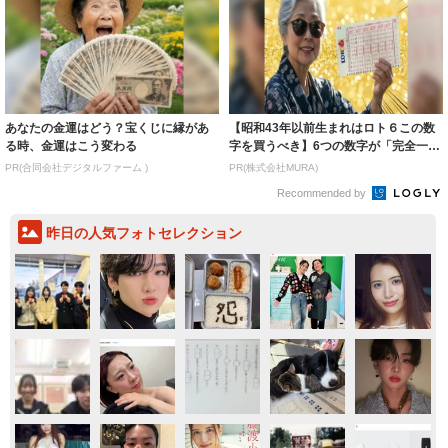
あなたの金運はどう？宝くじに縁があ
【昭和43年以前生まれはロト６この数
る時、金運はこう変わる
字を買うべき】6つの数字が「完全一
致」する方...
PR(合同会社デジタルファーム )
PR(株式会社MURA)
Recommended by
昨日の人気フォトセレクション