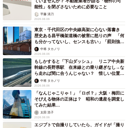
ていませんか？ 不動産業者が語る「物件の可
能性」を閉ざさないために必要なこと
平藤 清刀
2026.08.06
東京・千代田区の中央線高架に心ない落書き
歴史ある昌平橋架道橋の被害に怒りの声 「何
も分かってないし、センスも古い」「罰則強化
して」
中将 タカノリ
2026.08.06
もしかすると「下山ダッシュ」 リニア中央新
幹線の長野県駅 在来線との乗り継ぎなし→な
ら走れば間に合うんじゃない？ 惜しい位置関
係が反響
中将 タカノリ
2026.08.06
「なんじゃこりゃ！」「ロボ？」大阪・梅田に
そびえる物体の正体は？ 昭和の遺産を調査し
てみた結果…
太田 浩子
2026.08.06
エジプトで自撮りしていたら、ガイドが「撮り