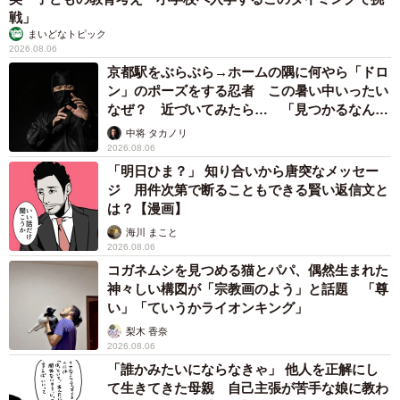
戦」
まいどなトピック
2026.08.06
京都駅をぶらぶら→ホームの隅に何やら「ドロ
ン」のポーズをする忍者 この暑い中いったい
なぜ？ 近づいてみたら… 「見つかるなんて
未熟」
中将 タカノリ
2026.08.06
「明日ひま？」 知り合いから唐突なメッセー
ジ 用件次第で断ることもできる賢い返信文と
は？【漫画】
海川 まこと
2026.08.06
コガネムシを見つめる猫とパパ、偶然生まれた
神々しい構図が「宗教画のよう」と話題 「尊
い」「ていうかライオンキング」
梨木 香奈
2026.08.06
「誰かみたいにならなきゃ」 他人を正解にし
て生きてきた母親 自己主張が苦手な娘に教わ