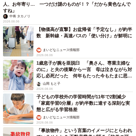
人、お年寄り… 一つだけ謎のものが！？「だから黄色なんで
すね」
中将 タカノリ
2026.08.06
【物価高が直撃】お盆帰省「予定なし」が約半
数 新幹線・高速バスの「使い分け」が鮮明に
まいどなニュース情報部
2026.08.06
1歳息子が腕を亜脱臼 「奥さん、専業主婦な
のに」と夫の後輩から一言 母は泣きながら対
応し必死だった 何年もたった今もたまに思い
出し…
山岡 もと子
2026.08.06
子どもの学校外の学習時間が11年で2割減少
「家庭学習0分層」が約半数に達する深刻な実
態と広がる学習格差
まいどなニュース情報部
2026.08.06
「事故物件」という言葉のイメージにとらわれ