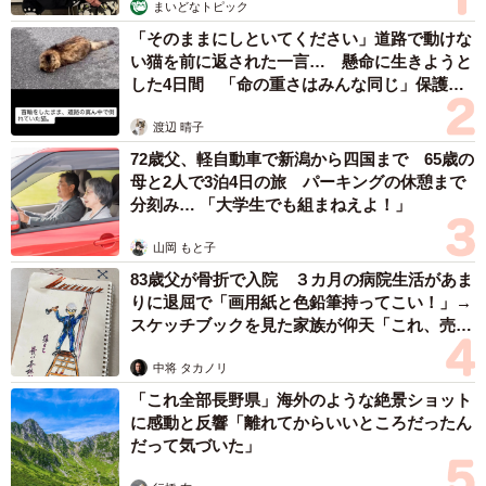
まいどなトピック
「そのままにしといてください」道路で動けな
い猫を前に返された一言… 懸命に生きようと
した4日間 「命の重さはみんな同じ」保護団
体代表の訴え
渡辺 晴子
72歳父、軽自動車で新潟から四国まで 65歳の
母と2人で3泊4日の旅 パーキングの休憩まで
分刻み… 「大学生でも組まねえよ！」
山岡 もと子
83歳父が骨折で入院 ３カ月の病院生活があま
りに退屈で「画用紙と色鉛筆持ってこい！」→
スケッチブックを見た家族が仰天「これ、売れ
ますよ…」
中将 タカノリ
「これ全部長野県」海外のような絶景ショット
に感動と反響「離れてからいいところだったん
だって気づいた」