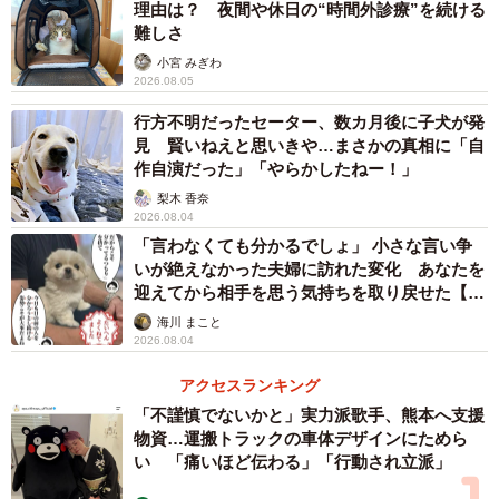
理由は？ 夜間や休日の“時間外診療”を続ける
難しさ
小宮 みぎわ
2026.08.05
行方不明だったセーター、数カ月後に子犬が発
見 賢いねえと思いきや…まさかの真相に「自
作自演だった」「やらかしたねー！」
梨木 香奈
2026.08.04
「言わなくても分かるでしょ」 小さな言い争
いが絶えなかった夫婦に訪れた変化 あなたを
迎えてから相手を思う気持ちを取り戻せた【漫
画】
海川 まこと
2026.08.04
アクセスランキング
「不謹慎でないかと」実力派歌手、熊本へ支援
物資…運搬トラックの車体デザインにためら
い 「痛いほど伝わる」「行動され立派」