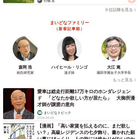
行橋 友
６位以降を見る
まいどなファミリー
（新着記事順）
森岡 浩
ハイヒール・リンゴ
大江 篤
姓氏研究家
漫才師
園田学園女子大学学長
もっと見る
愛車は総走行距離17万キロのホンダレジェン
ド 「どなたか欲しい方が居たら」 大御所漫
才師が譲渡の意向
まいどなトピック
2026.08.06
【漫画】「高い家賃を払えるのに、まだ欲し
い？」高級レジデンスの七夕飾り、書かれた願
い事にびっくり 人の欲には終わりがないのか